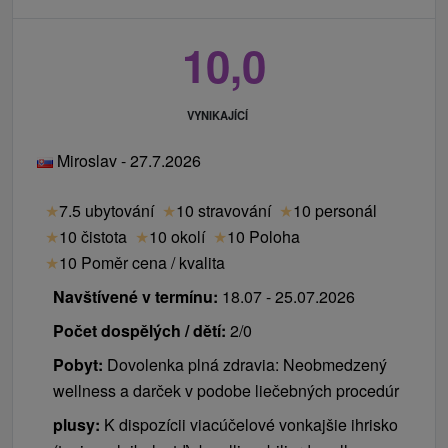
10,0
VYNIKAJÍCÍ
Miroslav - 27.7.2026
★
7.5 ubytování
★
10 stravování
★
10 personál
★
10 čistota
★
10 okolí
★
10 Poloha
★
10 Poměr cena / kvalita
Navštívené v termínu:
18.07 - 25.07.2026
Počet dospělých / dětí:
2/0
Pobyt:
Dovolenka plná zdravia: Neobmedzený
wellness a darček v podobe liečebných procedúr
plusy:
K dispozícii viacúčelové vonkajšie ihrisko