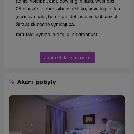
(tenis, volejbal, atď), bowlling, biliard, wellness,
25m bazén, dobre vybavené fitko, bowlling, biliard
,športová hala, herňa pre deti, všetko k dispozícii,
Strava skutočne vynikajúca.
mínusy:
Výhľad, ale to je len drobnosť
Zobrazit další recenze
Akční pobyty