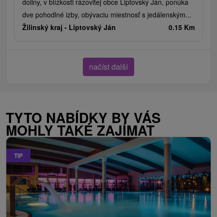
doliny, v blízkosti rázovitej obce Liptovský Ján, ponúka
dve pohodlné izby, obývaciu miestnosť s jedálenským...
Žilinský kraj -
Liptovský Ján
0.15 Km
načíst další
TYTO NABÍDKY BY VÁS
MOHLY TAKÉ ZAJÍMAT
TIP