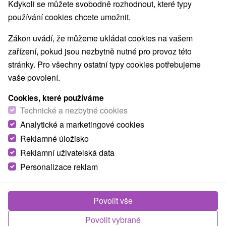
9,0
vynikající
130 recenzí
·
Kdykoli se můžete svobodně rozhodnout, které typy
používání cookies chcete umožnit.
Zákon uvádí, že můžeme ukládat cookies na vašem
zařízení, pokud jsou nezbytně nutné pro provoz této
stránky. Pro všechny ostatní typy cookies potřebujeme
vaše povolení.
Cookies, které používáme
Technické a nezbytné cookies
Analytické a marketingové cookies
Reklamné úložisko
Reklamní uživatelská data
Personalizace reklam
Povolit vše
Povolit vybrané