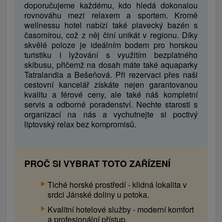
doporučujeme každému, kdo hledá dokonalou
rovnováhu mezi relaxem a sportem. Kromě
wellnessu hotel nabízí také plavecký bazén s
časomírou, což z něj činí unikát v regionu. Díky
skvělé poloze je ideálním bodem pro horskou
turistiku i lyžování s využitím bezplatného
skibusu, přičemž na dosah máte také aquaparky
Tatralandia a Bešeňová. Při rezervaci přes naši
cestovní kancelář získáte nejen garantovanou
kvalitu a férové ​​ceny, ale také náš kompletní
servis a odborné poradenství. Nechte starosti s
organizací na nás a vychutnejte si poctivý
liptovský relax bez kompromisů.
PROČ SI VYBRAT TOTO ZAŘÍZENÍ
Tiché horské prostředí - klidná lokalita v
srdci Jánské doliny u potoka.
Kvalitní hotelové služby - moderní komfort
a profesionální přístup.