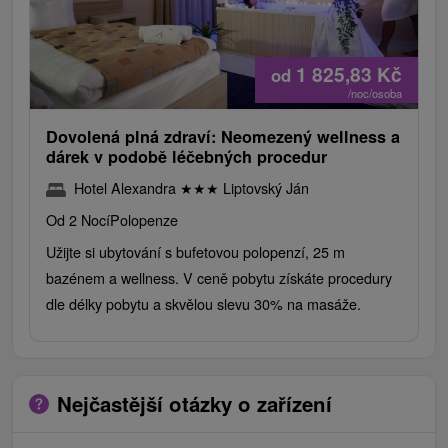
1 825,83
Kč
od
/noc/osoba
Dovolená plná zdraví: Neomezený wellness a
dárek v podobě léčebných procedur
Hotel Alexandra
★
★
★
Liptovský Ján
Od 2 Nocí
Polopenze
Užijte si ubytování s bufetovou polopenzí, 25 m
bazénem a wellness. V ceně pobytu získáte procedury
dle délky pobytu a skvělou slevu 30% na masáže.
Nejčastější otázky o zařízení