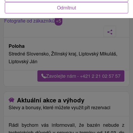
Odmítnut
Fotografie od zákazníků
+5
Poloha
Stredné Slovensko, Žilinský kraj, Liptovský Mikuláš,
Liptovský Ján
Zavolejte nám - +421 2 21 02 57 57
Aktuální akce a výhody
Slevy a bonusy, které můžete využít při rezervaci
Rádi bychom vás informovali, že bazén nebude z
technických důvodů v provozu v termínu od 16.03. do