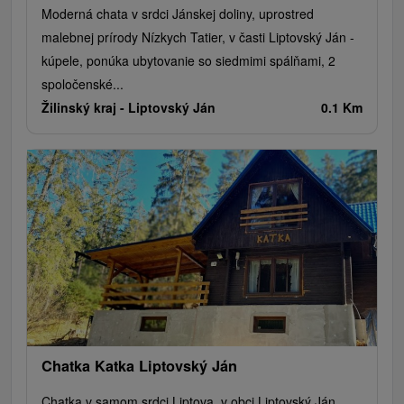
Moderná chata v srdci Jánskej doliny, uprostred
malebnej prírody Nízkych Tatier, v časti Liptovský Ján -
kúpele, ponúka ubytovanie so siedmimi spálňami, 2
spoločenské...
Žilinský kraj -
Liptovský Ján
0.1 Km
Chatka Katka Liptovský Ján
Chatka v samom srdci Liptova, v obci Liptovský Ján,