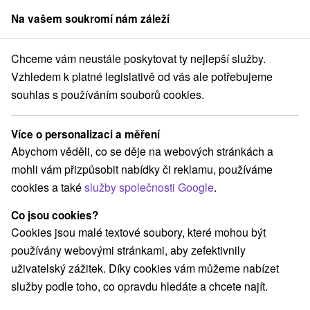
Na vašem soukromí nám záleží
člen skupiny
Sorger
Chceme vám neustále poskytovat ty nejlepší služby.
sko
Žilinský kraj
Liptovský Ján
Hotel Alexandra *** Liptovský Ján
Vzhledem k platné legislativě od vás ale potřebujeme
souhlas s používáním souborů cookies.
Hotel Alexandra
★
★
★
Liptovský
Ján
Více o personalizaci a měření
Liptovský Ján
Abychom věděli, co se děje na webových stránkách a
mohli vám přizpůsobit nabídky či reklamu, používáme
cookies a také
služby společnosti Google
.
Rezervace a výběr pobytu
Co jsou cookies?
Cookies jsou malé textové soubory, které mohou být
Navigovat do místa
používány webovými stránkami, aby zefektivnily
uživatelský zážitek. Díky cookies vám můžeme nabízet
O ZAŘÍZENÍ
POBYTY
VYBAVENÍ
RECENZE
služby podle toho, co opravdu hledáte a chcete najít.