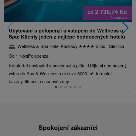
2 738,74
Kč
od
/noc/osoba
Ubytování s polopenzí a vstupem do Wellness a
Spa: Klienty jeden z nejlépe hodnocených hotelů
Wellness & Spa Hotel Kaskady
★
★
★
★
Sliač - Sielnica
Od 1 Noci
Polopenze
Komfortní ubytování s polopenzí a pitím. Užijte si neomezený
vstup do Spa & Wellness o rozloze 3000 m², termální
bazény, fitness a saunové zóny.
Spokojení zákazníci