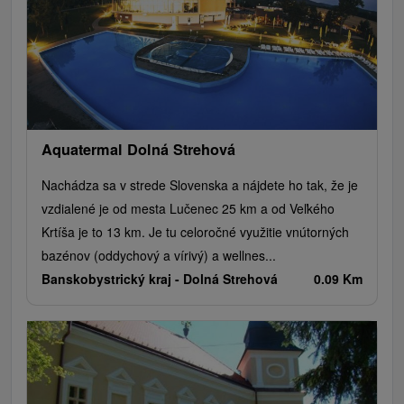
Túry a turistické chodníky
Kaštiele
Horské chaty
Sakrálne miesta
Plte, rafting, splavy
Architektonické stavby
Lyžiarske strediská
Golfové ihriská
Motokárové dráhy
Amfiteátre a kiná v prírode
Vínne cesty
Cyklotrasy
Aquatermal Dolná Strehová
Nachádza sa v strede Slovenska a nájdete ho tak, že je
vzdialené je od mesta Lučenec 25 km a od Veľkého
Krtíša je to 13 km. Je tu celoročné využitie vnútorných
bazénov (oddychový a vírivý) a wellnes...
Banskobystrický kraj -
Dolná Strehová
0.09 Km