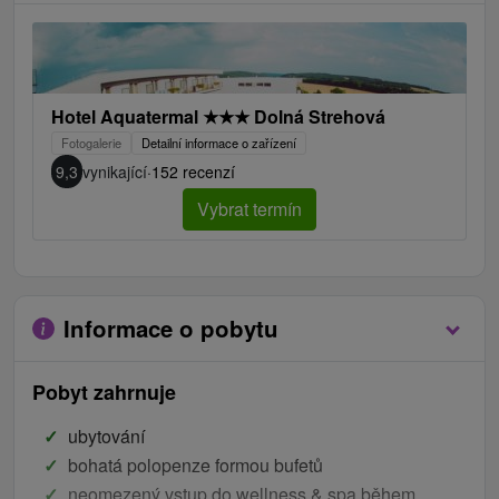
Hotel Aquatermal
★
★
★
Dolná Strehová
Fotogalerie
Detailní informace o zařízení
9,3
vynikající
·
152 recenzí
Vybrat termín
Informace o pobytu
Pobyt zahrnuje
ubytování
bohatá polopenze formou bufetů
neomezený vstup do wellness & spa během