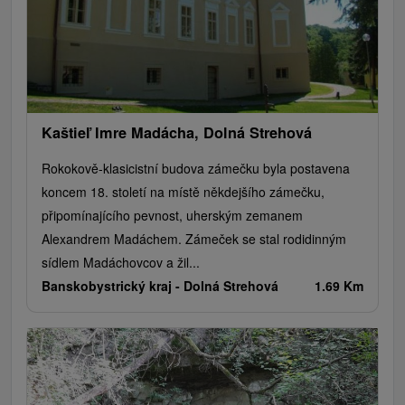
Kaštieľ Imre Madácha, Dolná Strehová
Rokokově-klasicistní budova zámečku byla postavena
koncem 18. století na místě někdejšího zámečku,
připomínajícího pevnost, uherským zemanem
Alexandrem Madáchem. Zámeček se stal rodidinným
sídlem Madáchovcov a žil...
Banskobystrický kraj -
Dolná Strehová
1.69 Km