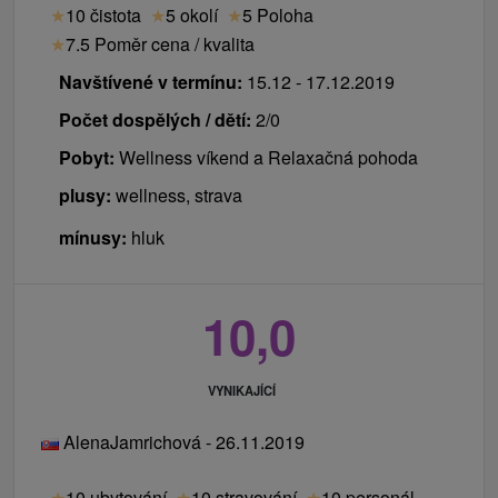
★
10 čistota
★
5 okolí
★
5 Poloha
★
7.5 Poměr cena / kvalita
Navštívené v termínu:
15.12 - 17.12.2019
Počet dospělých / dětí:
2/0
Pobyt:
Wellness víkend a Relaxačná pohoda
plusy:
wellness, strava
mínusy:
hluk
10,0
VYNIKAJÍCÍ
AlenaJamrichová - 26.11.2019
★
10 ubytování
★
10 stravování
★
10 personál