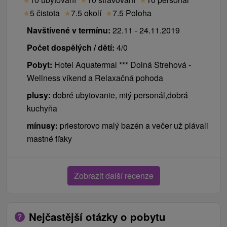
★
5 čistota
★
7.5 okolí
★
7.5 Poloha
Navštívené v termínu:
22.11 - 24.11.2019
Počet dospělých / dětí:
4/0
Pobyt:
Hotel Aquatermal *** Dolná Strehová -
Wellness víkend a Relaxačná pohoda
plusy:
dobré ubytovanie, miý personál,dobrá
kuchyňa
mínusy:
priestorovo malý bazén a večer už plávali
mastné fľaky
Zobrazit další recenze
Nejčastější otázky o pobytu