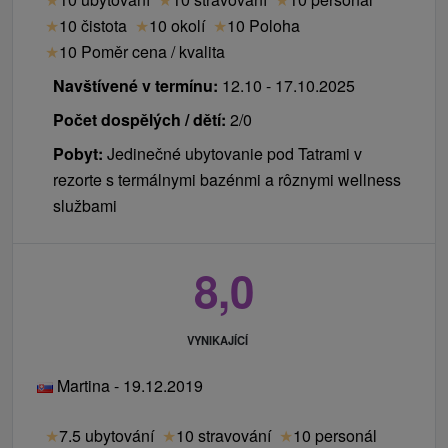
Internet:
WiFi na recepci a v lobby baru, na
★
10 čistota
★
10 okolí
★
10 Poloha
pokojích LAN připojení přes kabel
★
10 Poměr cena / kvalita
Zvířata:
V hotelu není možné ubytování se
zvířetem.
Navštívené v termínu:
12.10 - 17.10.2025
Počet dospělých / dětí:
2/0
Pobyt:
Jedinečné ubytovanie pod Tatrami v
rezorte s termálnymi bazénmi a rôznymi wellness
službami
8,0
VYNIKAJÍCÍ
Martina - 19.12.2019
★
7.5 ubytování
★
10 stravování
★
10 personál