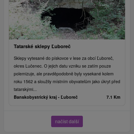
Tatarské sklepy Ľuboreč
Sklepy vytesané do pískovce v lese za obcí Ľuboreč,
okres Lučenec. O jejich datu vzniku se zatím pouze
polemizuje, ale pravděpodobně byly vysekané kolem
roku 1562 a sloužily místním obyvatelům jako úkryt před
tatarskými...
Banskobystrický kraj -
Ľuboreč
7.1 Km
načíst další