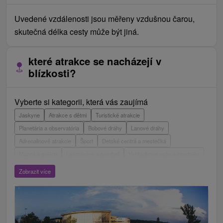
Uvedené vzdálenosti jsou měřeny vzdušnou čarou,
skutečná délka cesty může být jiná.
které atrakce se nacházejí v
blízkosti?
Vyberte si kategorii, která vás zaujímá
Jaskyne
Atrakce s dětmi
Turistické atrakcie
Planetária a observatória
Bobové dráhy
Lanové dráhy
Adrenalinové atrakcie
Šport
Detské centrá a mestečká
Múzeá a galérie
Laserarény a paintball
Vyhliadkové veže a chodníky
ZOO a zvieracie farmy
Escaperoom
Aquaparky, kúpaliská
Zobrazit více
Hrady, zámky, zrúcaniny
Skanzeny
Botanické záhrady
Mestské a zámocké parky
Vyhliadkové lety a plavby
Štíty
Jazerá, plesá, vodné nádrže
Technické pamiatky
Pamätníky
Vodopády
Drevené kostolíky
Pramene
Divadlá
Jazda na koni