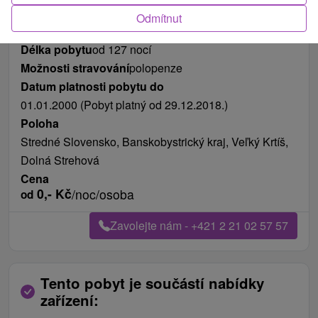
Odmítnut
Délka pobytu
od 127 nocí
Možnosti stravování
polopenze
Datum platnosti pobytu do
01.01.2000 (Pobyt platný od 29.12.2018.)
Poloha
Stredné Slovensko, Banskobystrický kraj, Veľký Krtíš,
Dolná Strehová
Cena
0,-
Kč
/noc/osoba
od
Zavolejte nám - +421 2 21 02 57 57
Tento pobyt je součástí nabídky
zařízení: