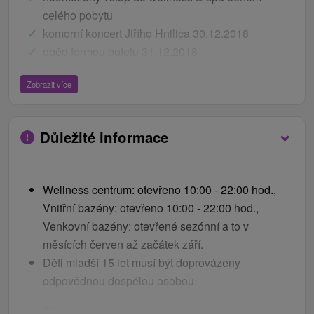
celého pobytu
komorní koncert Jiřího Hnilica 30.12.2018
oběd formou bufetu 31.12.2018
Silvestrovský program - pouštění lampionů štěstí,
Zobrazit více
taneční kapelu WOODERS, DJ Rami, novoroční
ohňostroj
Silvestrovskou večeři + novoroční bufet po
Důležité informace
půlnoci, přípitky a nealkoholické nápoje během
večera
Novoroční večerní koncert Vratka Rohon ze
Wellness centrum: otevřeno 10:00 - 22:00 hod.,
skupiny Inekafe 01.01.2019
Vnitřní bazény: otevřeno 10:00 - 22:00 hod.,
děti
Venkovní bazény: otevřené sezónní a to v
měsících červen až začátek září.
Děti do 4,99 let ubytování bez nároku na lůžko se
Děti mladší 15 let musí být doprovázeny
službami a stravou zdarma.
odpovědnou dospělou osobou.
V případě zájmu postýlka zdarma.
Check in - nástup na pobyt od:
14.00 hod.