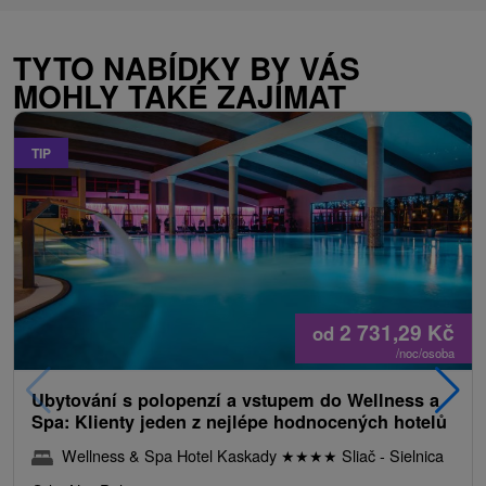
TYTO NABÍDKY BY VÁS
MOHLY TAKÉ ZAJÍMAT
TIP
2 731,29
Kč
od
/noc/osoba
Ubytování s polopenzí a vstupem do Wellness a
Spa: Klienty jeden z nejlépe hodnocených hotelů
Wellness & Spa Hotel Kaskady
★
★
★
★
Sliač - Sielnica