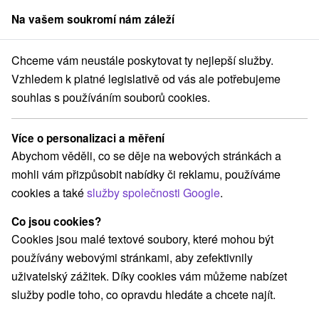
Na vašem soukromí nám záleží
člen skupiny
Sorger
Chceme vám neustále poskytovat ty nejlepší služby.
trehová
Hotel Aquatermal *** Dolná Strehová
Silvestrovský pobyt
Vzhledem k platné legislativě od vás ale potřebujeme
souhlas s používáním souborů cookies.
Silvestrovský pobyt
Platnost pobytu vypršela! Vyberte si níže z aktuálních nabídek.
Více o personalizaci a měření
Hotel Aquatermal
★
★
★
Dolná Strehová
Dolná Strehová
Abychom věděli, co se děje na webových stránkách a
mohli vám přizpůsobit nabídky či reklamu, používáme
cookies a také
služby společnosti Google
.
Navigovat do místa
Co jsou cookies?
Zařízení je momentálně vyřazeno z naší nabídky!
Cookies jsou malé textové soubory, které mohou být
používány webovými stránkami, aby zefektivnily
9,3
vynikající
152 recenzí
·
uživatelský zážitek. Díky cookies vám můžeme nabízet
služby podle toho, co opravdu hledáte a chcete najít.