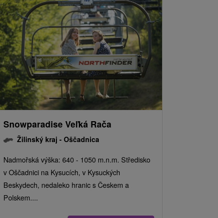
Snowparadise Veľká Rača
Žilinský kraj -
Oščadnica
Nadmořská výška: 640 - 1050 m.n.m. Středisko
v Oščadnici na Kysucích, v Kysuckých
Beskydech, nedaleko hranic s Českem a
Polskem....