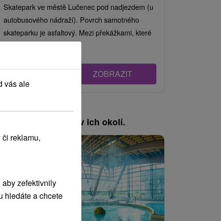
Skatepark ve městě Lučenec pod nadjezdem (u
autobusového nádraží). Povrch samotného
skateparku je asfaltový. Mezi překážkami, které
jsou...
ZOBRAZIT
d vás ale
, pozrite si pobyty v ich okolí.
 či reklamu,
Náš TIP
aby zefektivnily
u hledáte a chcete