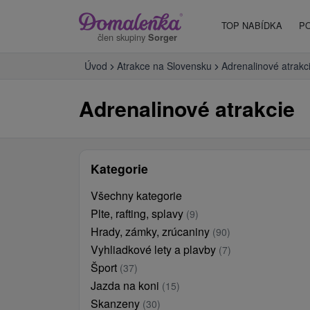
TOP NABÍDKA
P
člen skupiny
Sorger
Úvod
Atrakce na Slovensku
Adrenalinové atrakc
Adrenalinové atrakcie
Kategorie
Všechny kategorie
Plte, rafting, splavy
(9)
Hrady, zámky, zrúcaniny
(90)
Vyhliadkové lety a plavby
(7)
Šport
(37)
Jazda na koni
(15)
Skanzeny
(30)