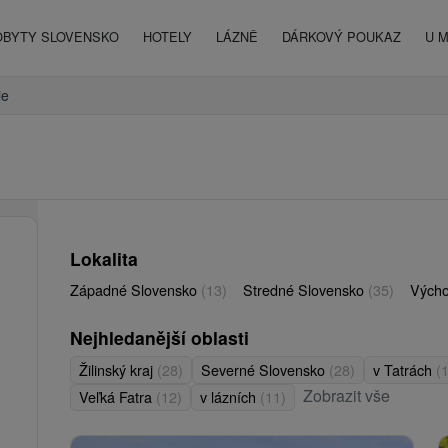
OBYTY SLOVENSKO
HOTELY
LÁZNĚ
DÁRKOVÝ POUKAZ
U 
ie
Lokalita
Západné Slovensko
(13)
Stredné Slovensko
(35)
Vých
Nejhledanější oblasti
Žilinský kraj
(28)
Severné Slovensko
(28)
v Tatrách
(
Zobrazit vše
Veľká Fatra
(12)
v lázních
(11)