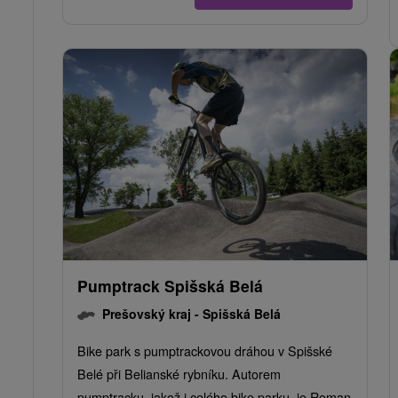
Pumptrack Spišská Belá
Prešovský kraj -
Spišská Belá
Bike park s pumptrackovou dráhou v Spišské
Belé při Belianské rybníku. Autorem
pumptracku, jakož i celého bike parku, je Roman