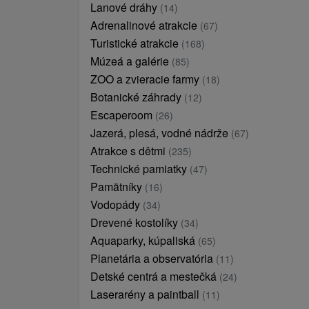
Lanové dráhy
(14)
Adrenalinové atrakcie
(67)
Turistické atrakcie
(168)
Múzeá a galérie
(85)
ZOO a zvieracie farmy
(18)
Botanické záhrady
(12)
Escaperoom
(26)
Jazerá, plesá, vodné nádrže
(67)
Atrakce s dětmi
(235)
Technické pamiatky
(47)
Pamätníky
(16)
Vodopády
(34)
Drevené kostolíky
(34)
Aquaparky, kúpaliská
(65)
Planetária a observatória
(11)
Detské centrá a mestečká
(24)
Laserarény a paintball
(11)