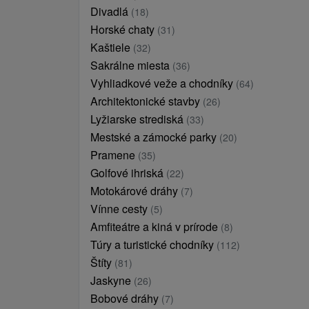
Divadlá
(18)
Horské chaty
(31)
Kaštiele
(32)
Sakrálne miesta
(36)
Vyhliadkové veže a chodníky
(64)
Architektonické stavby
(26)
Lyžiarske strediská
(33)
Mestské a zámocké parky
(20)
Pramene
(35)
Golfové ihriská
(22)
Motokárové dráhy
(7)
Vínne cesty
(5)
Amfiteátre a kiná v prírode
(8)
Túry a turistické chodníky
(112)
Štíty
(81)
Jaskyne
(26)
Bobové dráhy
(7)