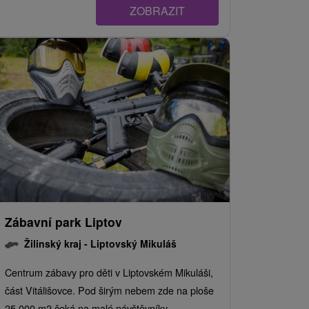
ZOBRAZIT
Zábavní park Liptov
Žilinský kraj -
Liptovský Mikuláš
Centrum zábavy pro děti v Liptovském Mikuláši,
část Vitálišovce. Pod širým nebem zde na ploše
25 000 m2 čeká na malé návštěvníky...