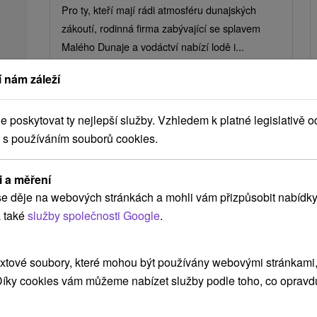
Pro ty, kteří mají rádi atmosféru dunajských
zákoutí, rodinná firma zabývající se splavem
Malého Dunaje a vodáctví nabízí lodě i...
 nám záleží
ZOBRAZIT
poskytovat ty nejlepší služby. Vzhledem k platné legislativě o
 s používáním souborů cookies.
Ak plánujete navštíviť tieto atrakcie
i a měření
e děje na webových stránkách a mohli vám přizpůsobit nabídky
 také
služby společnosti Google
.
Náš TIP
xtové soubory, které mohou být používány webovými stránkami, 
 Díky cookies vám můžeme nabízet služby podle toho, co opravd