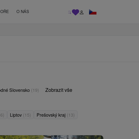
MOŘE
O NÁS
Zobrazit vše
odné Slovensko
(19)
16)
Liptov
(15)
Prešovský kraj
(13)