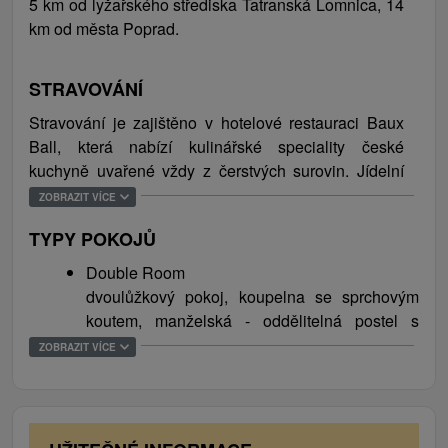
5 km od lyžařského střediska Tatranská Lomnica, 14
víkend, wellness pobyt, ale i exkluzivním místem pro
km od města Poprad.
konference, společenské i byznys akce. Poloha v srdci
Vysokých Tater a na úpatí masivu Lomnického štítu činí
STRAVOVÁNÍ
z hotelu Lesní ideální zázemí pro vaši letní či zimní
dovolenou.
Stravování je zajištěno v hotelové restauraci Baux
Ball, která nabízí kulinářské speciality české
kuchyně uvařené vždy z čerstvých surovin. Jídelní
lístek nese rukopis Petra Durcal, oceňovaného
ZOBRAZIT VÍCE
slovenského šéfkuchaře a člena elitního Gourmet
TYPY POKOJŮ
klubu. Během večeře nutnost dodržet dress code -
"smart casual". Šálek lahodné kávy nebo sklenici
Double
Room
prvotřídního vína je možné vychutnat si v baru
dvoulůžkový
pokoj
,
koupelna
se
sprchovým
Champagne Lobby Bar s nádherným výhledem na
koutem
,
manželská
-
oddělitelná
postel
s
Lomnický štít.
kvalitními
matracemi
,
značkové
toaletní
ZOBRAZIT VÍCE
potřeby
,
LED
TV,
WiFi
, trezor
Superior
Suite
dvoulůžkový
apartmán
pro
max
.
3
osoby
,
obývací pokoj,
kuchyňka
,
koupelna
se