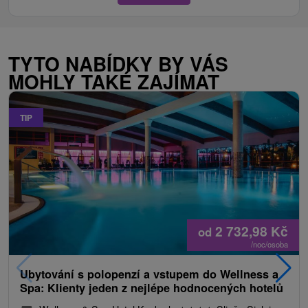
TYTO NABÍDKY BY VÁS
MOHLY TAKÉ ZAJÍMAT
TIP
2 732,98
Kč
od
/noc/osoba
Ubytování s polopenzí a vstupem do Wellness a
Spa: Klienty jeden z nejlépe hodnocených hotelů