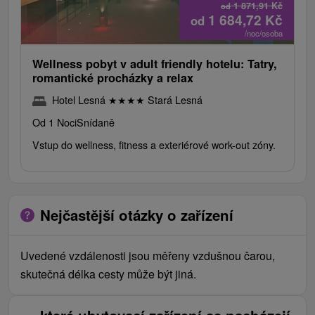
1 871,91
Kč
od
1 684,72
Kč
od
/noc/osoba
Wellness pobyt v adult friendly hotelu: Tatry,
romantické procházky a relax
Hotel Lesná
★
★
★
★
Stará Lesná
Od 1 Noci
Snídaně
Vstup do wellness, fitness a exteriérové work-out zóny.
Nejčastější otázky o zařízení
Uvedené vzdálenosti jsou měřeny vzdušnou čarou,
skutečná délka cesty může být jiná.