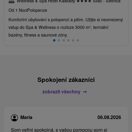
Wellness & Spa Hotel Kaskady
★
★
★
★
Sliač - Sielnica
Od 1 Noci
Polopenze
Komfortní ubytování s polopenzí a pitím. Užijte si neomezený
vstup do Spa & Wellness o rozloze 3000 m², termální
bazény, fitness a saunové zóny.
Spokojení zákazníci
zobrazit všechny
Maria
06.08.2026
Som veľmi spokojná, s vašou pomocou som si