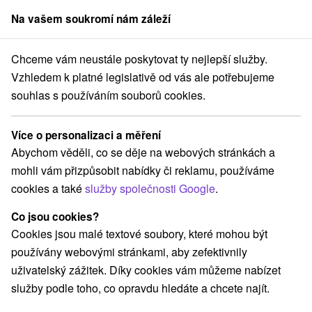
Na vašem soukromí nám záleží
člen skupiny
Sorger
Chceme vám neustále poskytovat ty nejlepší služby.
ensko
Prešovský kraj
Stará Lesná
Hotel Lesná **** Stará Lesná
Vzhledem k platné legislativě od vás ale potřebujeme
souhlas s používáním souborů cookies.
Hotel Lesná
★
★
★
★
Stará Lesná
Stará Lesná
Více o personalizaci a měření
Abychom věděli, co se děje na webových stránkách a
mohli vám přizpůsobit nabídky či reklamu, používáme
Rezervace a výběr pobytu
cookies a také
služby společnosti Google
.
Co jsou cookies?
Navigovat do místa
Cookies jsou malé textové soubory, které mohou být
používány webovými stránkami, aby zefektivnily
O ZAŘÍZENÍ
POBYTY
VYBAVENÍ
RECENZE
uživatelský zážitek. Díky cookies vám můžeme nabízet
služby podle toho, co opravdu hledáte a chcete najít.
9,6
vynikající
130 recenzí
·