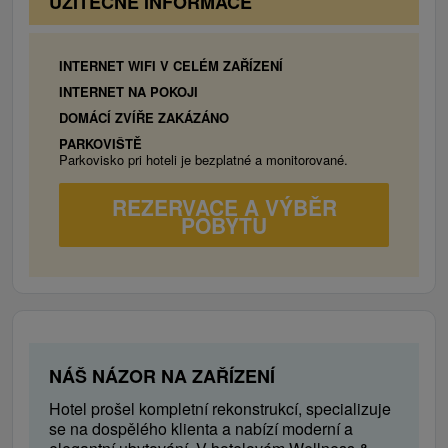
UŽITEČNÉ INFORMACE
sprchovým
koutem
,
manželská
-
oddělitelná
postel
s
kvalitními
matracemi
,
značkové
toaletní
potřeby
,
LED
TV,
WiFi
,
lednice,
INTERNET WIFI V CELÉM ZAŘÍZENÍ
minibar
, trezor
INTERNET NA POKOJI
DeLuxe
Suite
DOMÁCÍ ZVÍŘE ZAKÁZÁNO
prostorný
apartmán
pro
5
osob
, obývací pokoj
,
PARKOVIŠTĚ
dvě
ložnice,
moderní
kuchyň
,
koupelna
se
Parkovisko pri hoteli je bezplatné a monitorované.
sprchovým
koutem
,
manželská
-
oddělitelná
REZERVACE A VÝBĚR
postel
s
kvalitními
matracemi
,
značkové
POBYTU
toaletní
potřeby
,
LED
TV,
WiFi
,
lednice,
minibar
, trezor
Apartmánový
dům
apartmánové
byty
s
2
až
3
pokoji
(
2
-
6
osob
)
,
ložnice
, obývací pokoj
, koupelna
s
WC
, TV
se
SAT
příjmem
, kuchyň
,
jídelní
kout
,
balkón
,
NÁŠ NÁZOR NA ZAŘÍZENÍ
internet
Hotel prošel kompletní rekonstrukcí, specializuje
se na dospělého klienta a nabízí moderní a