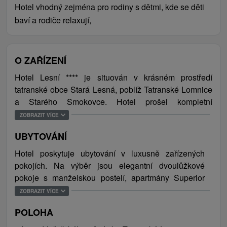
Hotel vhodný zejména pro rodiny s dětmi, kde se děti
baví a rodiče relaxují,
O ZAŘÍZENÍ
Hotel Lesní **** je situován v krásném prostředí
tatranské obce Stará Lesná, poblíž Tatranské Lomnice
a Starého Smokovce. Hotel prošel kompletní
rekonstrukcí a nabízí stylové ubytování, unikátní
ZOBRAZIT VÍCE
Wellness & Spa, slavnou kuchyni a hotelové služby na
UBYTOVÁNÍ
vysoké úrovn. Po celodenním výletu padne vhod
zrelaxovat se v luxusně vybaveném wellness centru
Hotel poskytuje ubytování v luxusně zařízených
L'Occitane v provensálském stylu s různými druhy
pokojích. Na výběr jsou elegantní dvoulůžkové
saun, vířivkami a hotelovým bazénem. K dispozici je i
pokoje s manželskou postelí, apartmány Superior
výborná restaurace a denně otevřený Lobby bar. Od 1.
Suite a DeLuxe Suite. Pro větší soukromí možnost
ZOBRAZIT VÍCE
ledna 2018 nese hotel přívlastek adult-friendly a stává
ubytování iv apartmánovém domě, v dvoupokojových
se tak prvním a zatím jediným hotelem na Slovensku.
POLOHA
a třípokojových luxusně zařízených apartmánech.
Hotel Lesní je nejen skvělým místem pro romantický