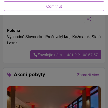
Odmítnut
Fotografie od zákazníků
+26
Poloha
Východné Slovensko, Prešovský kraj, Kežmarok, Stará
Lesná
Zavolejte nám - +421 2 21 02 57 57
Akční pobyty
Zobrazit více