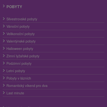
POBYTY
Silvestrovské pobyty
Vánoční pobyty
Velikonoční pobyty
Valentýnské pobyty
Halloween pobyty
Zimní lyžařské pobyty
Podzimní pobyty
Letní pobyty
Pobyty v lázních
Romantický víkend pro dva
Last minute