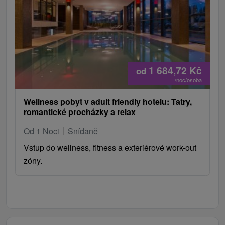
1 684,72
Kč
od
/noc/osoba
Wellness pobyt v adult friendly hotelu: Tatry,
romantické procházky a relax
Od 1 Noci
Snídaně
Vstup do wellness, fitness a exteriérové work-out
zóny.