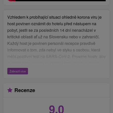
Vzhledem k probíhající situaci ohledně korona viru je
host povinen oznámit do hotelu před nástupem na
pobyt, jestli se za posledních 14 dní nenacházel v
kritické oblasti ať už na Slovensku nebo v zahraničí.
Každý host je povinen personál recepce pravdivě
informovat o tom, zda nebyl ve styku s osobou, která
měla pozitivní test na SARS-CoV-2. Prosíme hosty, aby
si při každém vstupu do hotelu dezinfikovány ruce a
zároveň, aby během celého pobytu nosili roušky.
Zobrazit více
Pokud host bude mít při příchodu zvýšenou teplotu
nebo nedodrží nošení roušky, hotel si vyhrazuje právo
Recenze
hosta v tomto případě neubytovat.
9,0