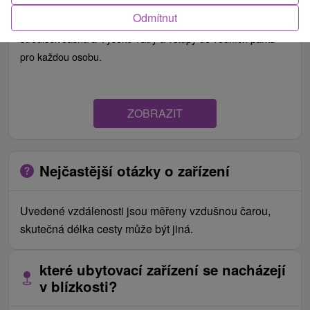
Odmítnut
Užijte si pobyt a získejte skipasy/lístky na lanovky do
středisek Jasná a Vysoké Tatry a vstupy do vodních parků
pro každou osobu.
ZOBRAZIT
Nejčastější otázky o zařízení
Uvedené vzdálenosti jsou měřeny vzdušnou čarou,
skutečná délka cesty může být jiná.
které ubytovací zařízení se nacházejí
v blízkosti?