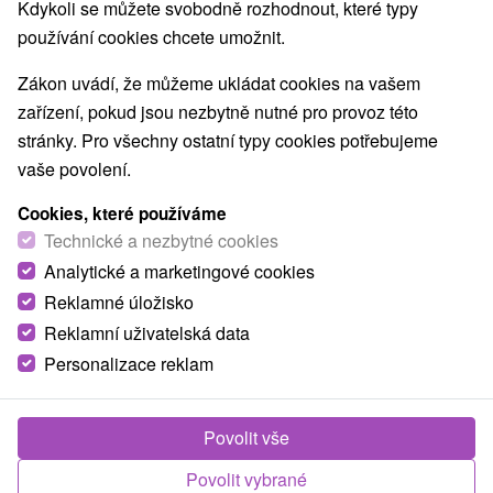
Kdykoli se můžete svobodně rozhodnout, které typy
používání cookies chcete umožnit.
Zavolejte nám - +421 2 21 02 57 57
Zákon uvádí, že můžeme ukládat cookies na vašem
zařízení, pokud jsou nezbytně nutné pro provoz této
stránky. Pro všechny ostatní typy cookies potřebujeme
TIP
vaše povolení.
Cookies, které používáme
Technické a nezbytné cookies
Sleva 32 %
Analytické a marketingové cookies
Reklamné úložisko
2 357,14
Kč
od
1 591,88
Kč
od
Reklamní uživatelská data
/noc/osoba
Personalizace reklam
Designový Hotel Pošta v Jasné: Štylové wellness,
lanovky, skipasy a aquaparky v ceně
Povolit vše
Boutique Hotel Pošta
★
★
★
★
Jasná
Povolit vybrané
Od 1 Noci
Snídaně
9,4
(98 recenzí)