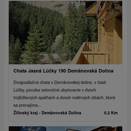
Chata Jasná Lúčky 190 Demänovská Dolina
Dvojpodlažná chata v Demänovskej doline, v časti
Lúčky, ponúka celoročné ubytovanie v dvoch
trojlôžkových spálňach a dvoch rodinných izbách, ktoré
sa prenajíma...
Žilinský kraj -
Demänovská Dolina
0.2 Km