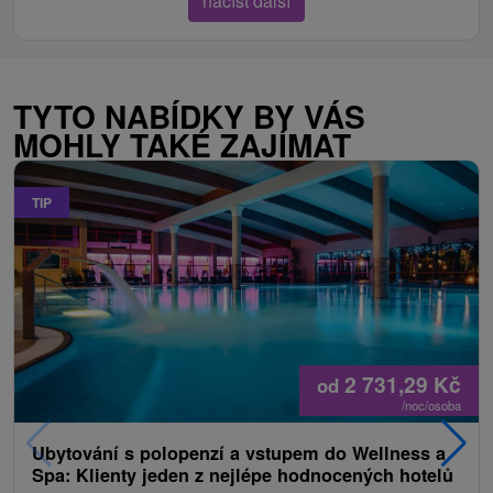
načíst další
TYTO NABÍDKY BY VÁS
MOHLY TAKÉ ZAJÍMAT
TIP
2 731,29
Kč
od
/noc/osoba
Ubytování s polopenzí a vstupem do Wellness a
Spa: Klienty jeden z nejlépe hodnocených hotelů