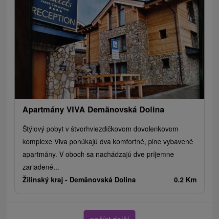
Apartmány VIVA Demänovská Dolina
Štýlový pobyt v štvorhviezdičkovom dovolenkovom
komplexe Viva ponúkajú dva komfortné, plne vybavené
apartmány. V oboch sa nachádzajú dve príjemne
zariadené...
Žilinský kraj -
Demänovská Dolina
0.2 Km