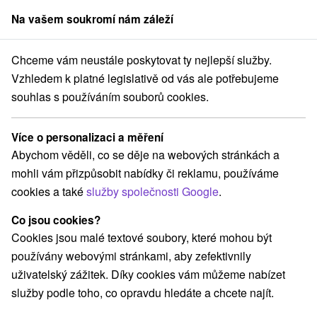
Na vašem soukromí nám záleží
člen skupiny
Sorger
Chceme vám neustále poskytovat ty nejlepší služby.
é Slovensko
Žilinský kraj
Jasná
Boutique Hotel Pošta **** Jasná
Vzhledem k platné legislativě od vás ale potřebujeme
souhlas s používáním souborů cookies.
Pobyty - Boutique Hotel Pošta
★
★
★
★
Jasná
Více o personalizaci a měření
Jasná
Abychom věděli, co se děje na webových stránkách a
mohli vám přizpůsobit nabídky či reklamu, používáme
cookies a také
služby společnosti Google
.
Navigovat do místa
Co jsou cookies?
Cookies jsou malé textové soubory, které mohou být
O ZAŘÍZENÍ
POBYTY
RECENZE
používány webovými stránkami, aby zefektivnily
uživatelský zážitek. Díky cookies vám můžeme nabízet
služby podle toho, co opravdu hledáte a chcete najít.
Poloha
Stredné Slovensko, Žilinský kraj, Jasná