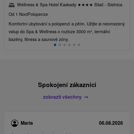
Wellness & Spa Hotel Kaskady
★
★
★
★
Sliač - Sielnica
Od 1 Noci
Polopenze
Komfortní ubytování s polopenzí a pitím. Užijte si neomezený
vstup do Spa & Wellness o rozloze 3000 m², termální
bazény, fitness a saunové zóny.
Spokojení zákazníci
zobrazit všechny
Maria
06.08.2026