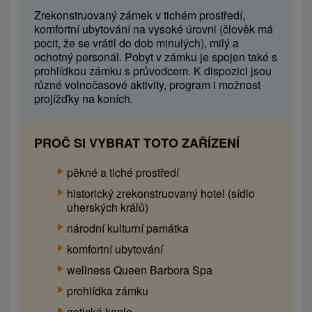
dobrodružství.
Zrekonstruovaný zámek v tichém prostředí,
Apartmán Kastelán
komfortní ubytování na vysoké úrovni (člověk má
pocit, že se vrátil do dob minulých), milý a
Speciální apartmán nacházející se přímo v
ochotný personál. Pobyt v zámku je spojen také s
historické vstupní věži. Má samostatný vstup a
prohlídkou zámku s průvodcem. K dispozici jsou
další 2 patra nad sebou. Výhled na nádvoří,
různé volnočasové aktivity, program i možnost
vstup a širší okolí.
projížďky na koních.
Apartmán DeLuxe
Tento luxusní apartmán uspokojí i ty
PROČ SI VYBRAT TOTO ZAŘÍZENÍ
nejnáročnější hosty. Dřevěná postel s nebesy,
jedinečná koupelna s vanou na nožičkách a
pěkné a tiché prostředí
samozřejmě krásný výhled.
historický zrekonstruovaný hotel (sídlo
uherských králů)
národní kulturní památka
komfortní ubytování
wellness Queen Barbora Spa
prohlídka zámku
gotická kaple