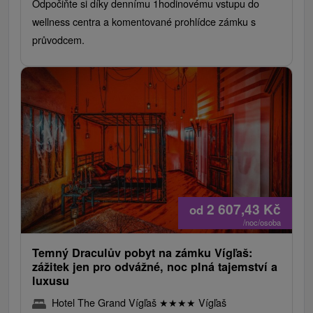
Odpočiňte si díky dennímu 1hodinovému vstupu do
wellness centra a komentované prohlídce zámku s
průvodcem.
2 607,43
Kč
od
/noc/osoba
Temný Draculův pobyt na zámku Vígľaš:
zážitek jen pro odvážné, noc plná tajemství a
luxusu
Hotel The Grand Vígľaš
★
★
★
★
Vígľaš