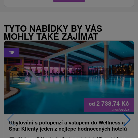
TYTO NABÍDKY BY VÁS
MOHLY TAKÉ ZAJÍMAT
TIP
2 738,74
Kč
od
/noc/osoba
Ubytování s polopenzí a vstupem do Wellness a
Spa: Klienty jeden z nejlépe hodnocených hotelů