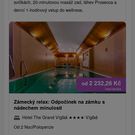
svíčkách, 20-minutovou masáž zad, láhev Prosecca a
denní 1-hodinový vstup do wellness.
2 232,26
Kč
od
/noc/osoba
Zámecký relax: Odpočinek na zámku s
nádechem minulosti
Hotel The Grand Vígľaš
★
★
★
★
Vígľaš
Od 2 Nocí
Polopenze