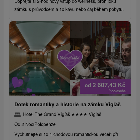
Dopřejte si 2-hodinový vstup do wellness, prohlídku
zámku s průvodcem a 1x kávu nebo čaj během pobytu.
2 607,43
Kč
od
/noc/osoba
Dotek romantiky a historie na zámku Vígľaš
Hotel The Grand Vígľaš
★
★
★
★
Vígľaš
Od 2 Nocí
Polopenze
Vychutnejte si 1x 4-chodovou romantickou večeři při