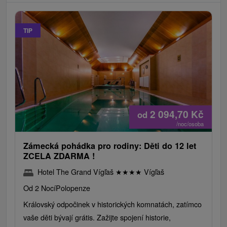
TIP
2 094,70
Kč
od
/noc/osoba
Zámecká pohádka pro rodiny: Děti do 12 let
ZCELA ZDARMA !
Hotel The Grand Vígľaš
★
★
★
★
Vígľaš
Od 2 Nocí
Polopenze
Královský odpočinek v historických komnatách, zatímco
vaše děti bývají grátis. Zažijte spojení historie,