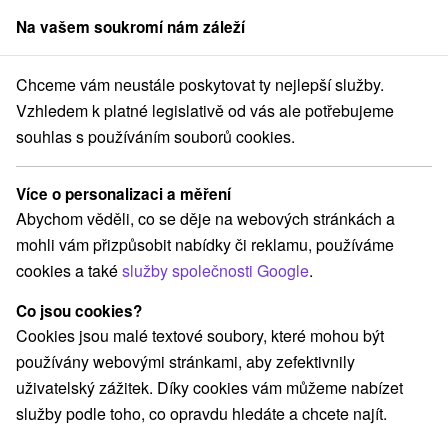
Na vašem soukromí nám záleží
člen skupiny
Sorger
Chceme vám neustále poskytovat ty nejlepší služby.
o
Banskobystrický kraj
Vígľaš
Hotel The Grand Vígľaš **** Vígľaš
Vzhledem k platné legislativě od vás ale potřebujeme
souhlas s používáním souborů cookies.
Hotel The Grand Vígľaš
★
★
★
★
Vígľaš
Více o personalizaci a měření
Vígľaš
Abychom věděli, co se děje na webových stránkách a
mohli vám přizpůsobit nabídky či reklamu, používáme
cookies a také
služby společnosti Google
.
Rezervace a výběr pobytu
Co jsou cookies?
Cookies jsou malé textové soubory, které mohou být
Navigovat do místa
používány webovými stránkami, aby zefektivnily
uživatelský zážitek. Díky cookies vám můžeme nabízet
O ZAŘÍZENÍ
POBYTY
VYBAVENÍ
RECENZE
služby podle toho, co opravdu hledáte a chcete najít.