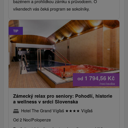
bazénem a prohlídkou zámku s průvodcem. O
víkendech vás čeká program se sokolníky.
TIP
1 794,56
Kč
od
/noc/osoba
Zámecký relax pro seniory: Pohodlí, historie
a wellness v srdci Slovenska
Hotel The Grand Vígľaš
★
★
★
★
Vígľaš
Od 2 Nocí
Polopenze