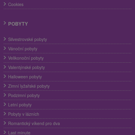
Cookies
POBYTY
Silvestrovské pobyty
Vánoční pobyty
Velikonoční pobyty
Valentýnské pobyty
Halloween pobyty
Zimní lyžařské pobyty
Podzimní pobyty
Letní pobyty
Pobyty v lázních
Romantický víkend pro dva
Last minute