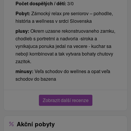
Počet dospělých / dětí:
3/0
Pobyt:
Zámocký relax pre seniorov – pohodlie,
história a wellness v srdci Slovenska
plusy:
Okrem uzasne rekonstruovaneho zamku,
chodieb s portretmi a nadvoria -siroka a
vynikajuca ponuka jedal na vecere - kuchar sa
neboji kombinovat a tak vytvara bohaty chutovy
zazitok.
mínusy:
Veľa schodov do wellnes a opat veľa
schodov do bazena
Zobrazit další recenze
Akční pobyty