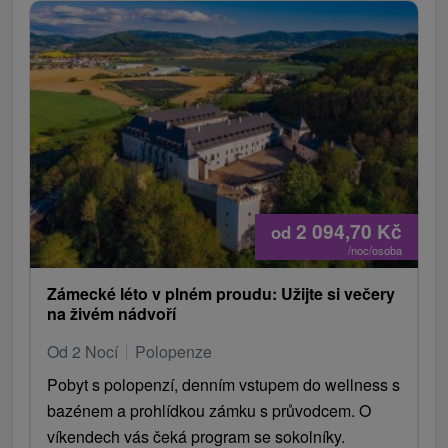
2 094,70
Kč
od
/noc/osoba
Zámecké léto v plném proudu: Užijte si večery
na živém nádvoří
Od 2 Nocí
Polopenze
Pobyt s polopenzí, denním vstupem do wellness s
bazénem a prohlídkou zámku s průvodcem. O
víkendech vás čeká program se sokolníky.