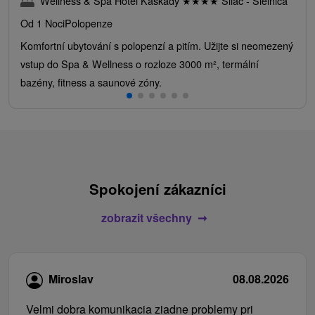
Wellness & Spa Hotel Kaskady
★
★
★
★
Sliač - Sielnica
Od 1 Noci
Polopenze
Komfortní ubytování s polopenzí a pitím. Užijte si neomezený
vstup do Spa & Wellness o rozloze 3000 m², termální
bazény, fitness a saunové zóny.
Spokojení zákazníci
zobrazit všechny
Miroslav
08.08.2026
Velmi dobra komunikacia ziadne problemy pri