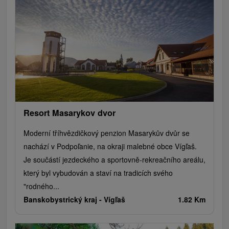
Resort Masarykov dvor
Moderní tříhvězdičkový penzion Masarykův dvůr se
nachází v Podpoľanie, na okraji malebné obce Vígľaš.
Je součástí jezdeckého a sportovně-rekreačního areálu,
který byl vybudován a staví na tradicích svého
"rodného...
Banskobystrický kraj -
Vígľaš
1.82 Km