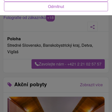
Odmítnut
Fotografie od zákazníků
+18
Poloha
Stredné Slovensko, Banskobystrický kraj, Detva,
Vígľaš
Zavolejte nám - +421 2 21 02 57 57
Akční pobyty
Zobrazit více