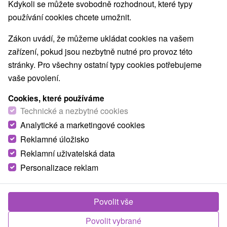
9,5
vynikající
47 recenzí
·
Kdykoli se můžete svobodně rozhodnout, které typy
používání cookies chcete umožnit.
Zákon uvádí, že můžeme ukládat cookies na vašem
zařízení, pokud jsou nezbytně nutné pro provoz této
stránky. Pro všechny ostatní typy cookies potřebujeme
vaše povolení.
Cookies, které používáme
Technické a nezbytné cookies
Analytické a marketingové cookies
Reklamné úložisko
Reklamní uživatelská data
Personalizace reklam
Povolit vše
Povolit vybrané