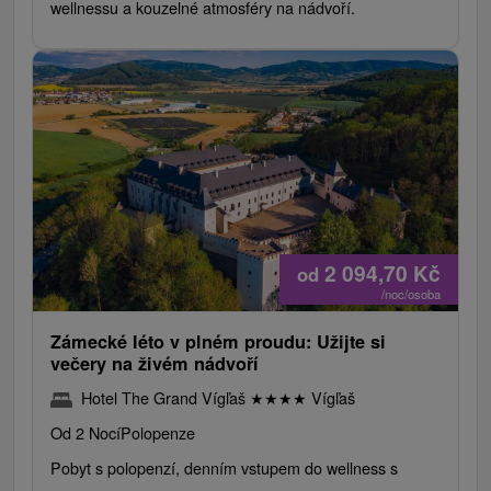
wellnessu a kouzelné atmosféry na nádvoří.
2 094,70
Kč
od
/noc/osoba
Zámecké léto v plném proudu: Užijte si
večery na živém nádvoří
Hotel The Grand Vígľaš
★
★
★
★
Vígľaš
Od 2 Nocí
Polopenze
Pobyt s polopenzí, denním vstupem do wellness s