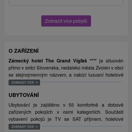
Zobrazit více pobytů
O ZAŘÍZENÍ
Zámecký hotel The Grand Vígľaš ****
je situován
přímo v srdci Slovenska, nedaleko města Zvolen v obci
se stejnojmenným názvem, a nabízí luxusní hotelové
služby v nádherném historickém prostředí. Samotný
ZOBRAZIT VÍCE
objekt zámku prošel rozsáhlou rekonstrukcí, je zapsán
UBYTOVÁNÍ
v seznamu Národních kulturních památek a je
unikátem v rámci Slovenska.
Ubytování je zajištěno v 55 komfortně a dobově
zařízených pokojích v osmi kategoriích. Součástí
Kromě komforního ubytování je hostům k dispozici ala
vybavení pokojů je TV se SAT příjmem, hotelové
carte restaurace Ava Simone, pro ubytované hosty
prádlo a kosmetika, soukromá koupelna s vanou nebo
ZOBRAZIT VÍCE
slouží také hotelová restaurace Anjou Court a prostory