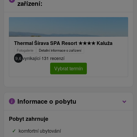
zařízení:
Thermal Šírava SPA Resort
★
★
★
★
Kaluža
Fotogalerie
Detailní informace o zařízení
9,6
vynikající
·
131 recenzí
Vybrat termín
Informace o pobytu
Pobyt zahrnuje
komfortní ubytování