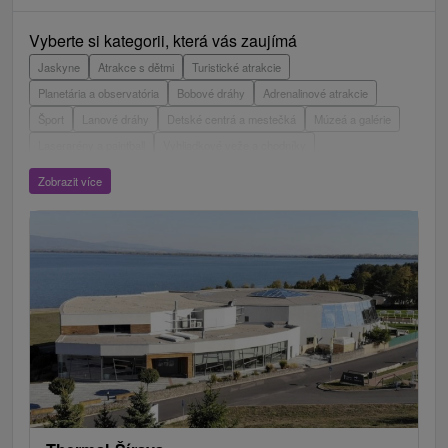
Vyberte si kategorii, která vás zaujímá
Jaskyne
Atrakce s dětmi
Turistické atrakcie
Planetária a observatória
Bobové dráhy
Adrenalinové atrakcie
Šport
Lanové dráhy
Detské centrá a mestečká
Múzeá a galérie
Laserarény a paintball
Vyhliadkové veže a chodníky
ZOO a zvieracie farmy
Aquaparky, kúpaliská
Zobrazit více
Hrady, zámky, zrúcaniny
Skanzeny
Botanické záhrady
Vyhliadkové lety a plavby
Escaperoom
Štíty
Jazerá, plesá, vodné nádrže
Technické pamiatky
Pamätníky
Vodopády
Drevené kostolíky
Pramene
Jazda na koni
Túry a turistické chodníky
Horské chaty
Kaštiele
Divadlá
Sakrálne miesta
Plte, rafting, splavy
Lyžiarske strediská
Mestské a zámocké parky
Architektonické stavby
Golfové ihriská
Amfiteátre a kiná v prírode
Cyklotrasy
Vínne cesty