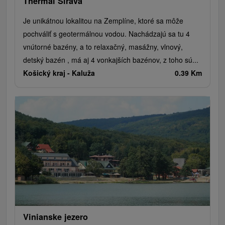
Thermal Šírava
Je unikátnou lokalitou na Zemplíne, ktoré sa môže
pochváliť s geotermálnou vodou. Nachádzajú sa tu 4
vnútorné bazény, a to relaxačný, masážny, vlnový,
detský bazén , má aj 4 vonkajších bazénov, z toho sú...
Košický kraj -
Kaluža
0.39 Km
Vinianske jezero