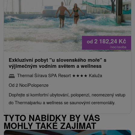
2 182,24
Kč
od
/noc/osoba
Exkluzivní pobyt "u slovenského moře" s
výjimečným vodním světem a wellness
Thermal Šírava SPA Resort
★
★
★
★
Kaluža
Od 2 Nocí
Polopenze
Dopřejte si komfortní ubytování, polopenzi, neomezený vstup
do Thermalparku a wellness se saunovými ceremoniály.
TYTO NABÍDKY BY VÁS
MOHLY TAKÉ ZAJÍMAT