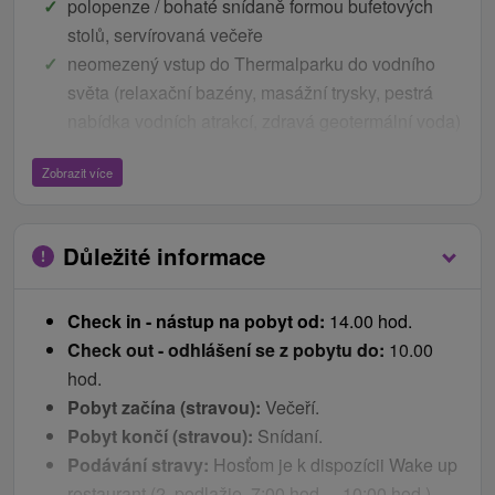
polopenze / bohaté snídaně formou bufetových
stolů, servírovaná večeře
neomezený vstup do Thermalparku do vodního
světa (relaxační bazény, masážní trysky, pestrá
nabídka vodních atrakcí, zdravá geotermální voda)
(
podle počtu
nocí)
Zobrazit více
neomezený vstup do Wellness 18+ (Kneippova
lázeň, Kneippův suchý chodník, Hydromasáž
nohou, 4 druhy saun)(
podle počtu
nocí)
Důležité informace
speciální saunové ceremoniály
župan a ručník na pokoji
Check in - nástup na pobyt od:
14.00 hod.
parkování
Check out - odhlášení se z pobytu do:
10.00
WiFi
hod.
Ceník - Bonusy
Pobyt začína (stravou):
Večeří.
Pobyt končí (stravou):
Snídaní.
na Velikonoční pondělí tématickou snídani
Podávání stravy:
Hosťom je k dispozícii Wake up
během Velikonoc animace pro děti
restaurant (2. podlažie, 7:00 hod. – 10:00 hod.),