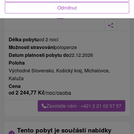
Odmítnut
Fotografie od zákazníků
+18
Délka pobytu
od 2 nocí
Možnosti stravování
polopenze
Datum platnosti pobytu do
22.12.2026
Poloha
Východné Slovensko, Košický kraj, Michalovce,
Kaluža
Cena
2 244,77
Kč
/noc/osoba
od
Zavolejte nám - +421 2 21 02 57 57
Tento pobyt je součástí nabídky