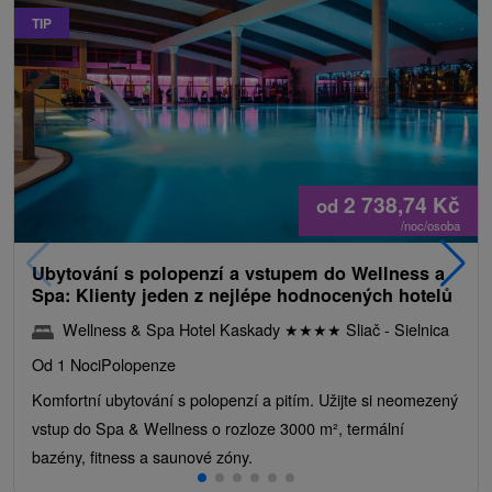
TIP
2 738,74
Kč
od
/noc/osoba
Ubytování s polopenzí a vstupem do Wellness a
Spa: Klienty jeden z nejlépe hodnocených hotelů
Wellness & Spa Hotel Kaskady
★
★
★
★
Sliač - Sielnica
Od 1 Noci
Polopenze
Komfortní ubytování s polopenzí a pitím. Užijte si neomezený
vstup do Spa & Wellness o rozloze 3000 m², termální
bazény, fitness a saunové zóny.