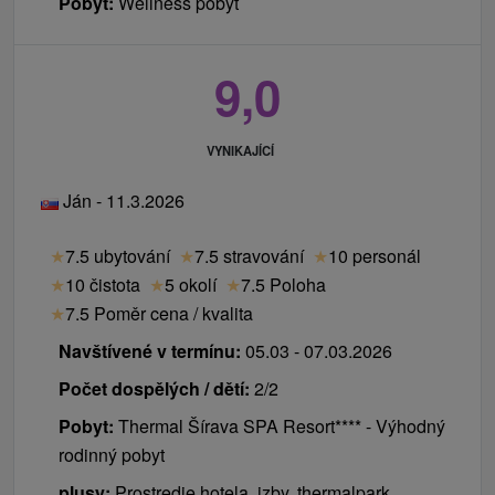
Pobyt:
Wellness pobyt
9,0
VYNIKAJÍCÍ
Ján - 11.3.2026
★
7.5 ubytování
★
7.5 stravování
★
10 personál
★
10 čistota
★
5 okolí
★
7.5 Poloha
★
7.5 Poměr cena / kvalita
Navštívené v termínu:
05.03 - 07.03.2026
Počet dospělých / dětí:
2/2
Pobyt:
Thermal Šírava SPA Resort**** - Výhodný
rodinný pobyt
plusy:
Prostredie hotela, izby, thermalpark,