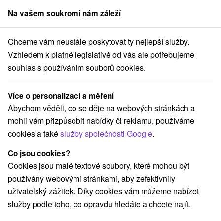
Na vašem soukromí nám záleží
člen skupiny
Sorger
Chceme vám neustále poskytovat ty nejlepší služby.
luža
Výhodný rodinný pobyt v oáze odpočinku na Zemplínské Šíravě: 
Vzhledem k platné legislativě od vás ale potřebujeme
souhlas s používáním souborů cookies.
Výhodný rodinný pobyt v oáze
odpočinku na Zemplínské Šíravě:
Více o personalizaci a měření
Voda, wellness, pohoda
Abychom věděli, co se děje na webových stránkách a
Thermal Šírava SPA Resort
★
★
★
★
Kaluža
Kaluža
mohli vám přizpůsobit nabídky či reklamu, používáme
cookies a také
služby společnosti Google
.
Vybrat termín
Co jsou cookies?
Cookies jsou malé textové soubory, které mohou být
používány webovými stránkami, aby zefektivnily
Navigovat do místa
uživatelský zážitek. Díky cookies vám můžeme nabízet
služby podle toho, co opravdu hledáte a chcete najít.
9,6
vynikající
131 recenzí
·