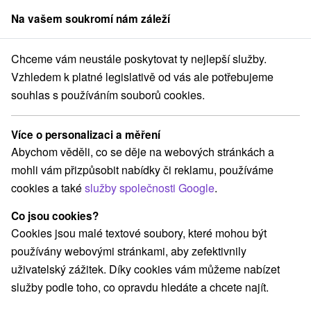
Na vašem soukromí nám záleží
člen skupiny
Sorger
Chceme vám neustále poskytovat ty nejlepší služby.
m Slovensku
Východné Slovensko
Prešovský kraj
Štrbské Pleso
Vzhledem k platné legislativě od vás ale potřebujeme
souhlas s používáním souborů cookies.
Hotely na Východnom Slovensku
Štrbské Pleso
Více o personalizaci a měření
Abychom věděli, co se děje na webových stránkách a
Kategorie
mohli vám přizpůsobit nabídky či reklamu, používáme
cookies a také
služby společnosti Google
.
Všechny kategorie
Hotely na Slovensku
(5)
Apartmány
Chaty na prenájom
Penzióny
(12)
(1)
(3)
Co jsou cookies?
Ubytovne
(1)
Cookies jsou malé textové soubory, které mohou být
používány webovými stránkami, aby zefektivnily
uživatelský zážitek. Díky cookies vám můžeme nabízet
Vyberte lokalitu nebo termín
služby podle toho, co opravdu hledáte a chcete najít.