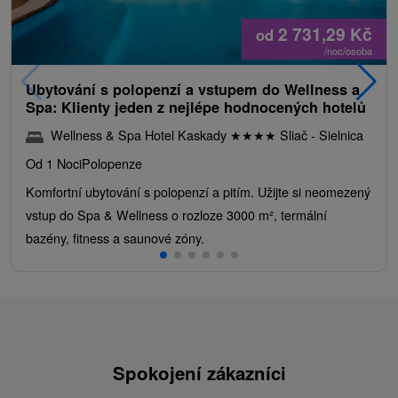
2 731,29
Kč
od
/noc/osoba
Ubytování s polopenzí a vstupem do Wellness a
Spa: Klienty jeden z nejlépe hodnocených hotelů
Wellness & Spa Hotel Kaskady
★
★
★
★
Sliač - Sielnica
Od 1 Noci
Polopenze
Komfortní ubytování s polopenzí a pitím. Užijte si neomezený
vstup do Spa & Wellness o rozloze 3000 m², termální
bazény, fitness a saunové zóny.
Spokojení zákazníci