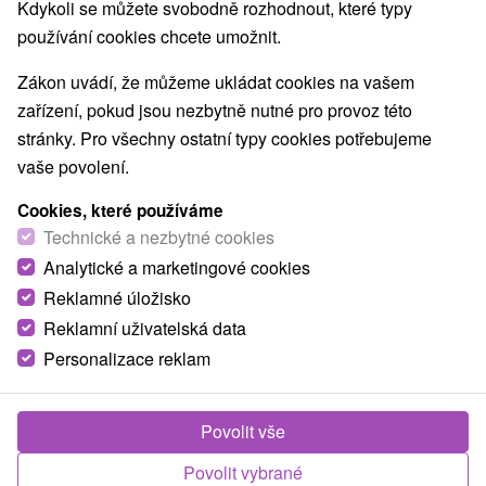
NEJLEVNĚJŠÍ
NEJDRAŽŠÍ
PODLE H
VŠECHNY
Kdykoli se můžete svobodně rozhodnout, které typy
používání cookies chcete umožnit.
Zákon uvádí, že můžeme ukládat cookies na vašem
zařízení, pokud jsou nezbytně nutné pro provoz této
stránky. Pro všechny ostatní typy cookies potřebujeme
vaše povolení.
Cookies, které používáme
Technické a nezbytné cookies
Analytické a marketingové cookies
Reklamné úložisko
Reklamní uživatelská data
Personalizace reklam
2 431,97
Kč
od
/noc/osoba
Povolit vše
Hotel Patria
★
★
★
★
Štrbské Pleso
Povolit vybrané
Štrbské Pleso