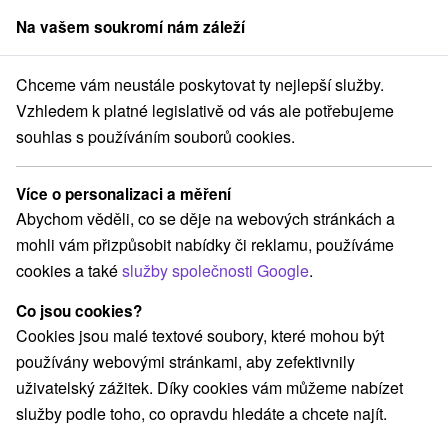
Na vašem soukromí nám záleží
člen skupiny
Sorger
Chceme vám neustále poskytovat ty nejlepší služby.
Penzióny
Východné Slovensko
Prešovský kraj
Štrbské Pleso
Vzhledem k platné legislativě od vás ale potřebujeme
souhlas s používáním souborů cookies.
Penzióny Štrbské Pleso
Více o personalizaci a měření
Kategorie
Abychom věděli, co se děje na webových stránkách a
mohli vám přizpůsobit nabídky či reklamu, používáme
Všechny kategorie
Hotely na Slovensku
(5)
cookies a také
služby společnosti Google
.
Apartmány
Chaty na prenájom
Penzióny
(12)
(1)
(3)
Ubytovne
(1)
Co jsou cookies?
Cookies jsou malé textové soubory, které mohou být
používány webovými stránkami, aby zefektivnily
Vyberte lokalitu nebo termín
uživatelský zážitek. Díky cookies vám můžeme nabízet
služby podle toho, co opravdu hledáte a chcete najít.
NEJLEVNĚJŠÍ
NEJDRAŽŠÍ
PODLE H
VŠECHNY