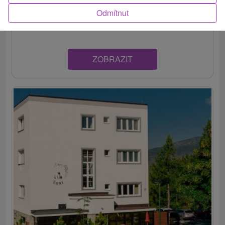
Penzión Furkotka je situovaný na Štrbskom Plese, len päť
Odmítnut
minút chôdze od najznámejšieho...
ZOBRAZIT