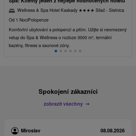
Spa: Klienty jeden z nejlépe hodnocených hotelů
Wellness & Spa Hotel Kaskady
★
★
★
★
Sliač - Sielnica
Od 1 Noci
Polopenze
Komfortní ubytování s polopenzí a pitím. Užijte si neomezený
vstup do Spa & Wellness o rozloze 3000 m², termální
bazény, fitness a saunové zóny.
Spokojení zákazníci
zobrazit všechny
Miroslav
08.08.2026