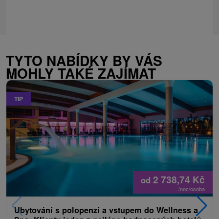
TYTO NABÍDKY BY VÁS
MOHLY TAKÉ ZAJÍMAT
TIP
2 738,74
Kč
od
/noc/osoba
Ubytování s polopenzí a vstupem do Wellness a