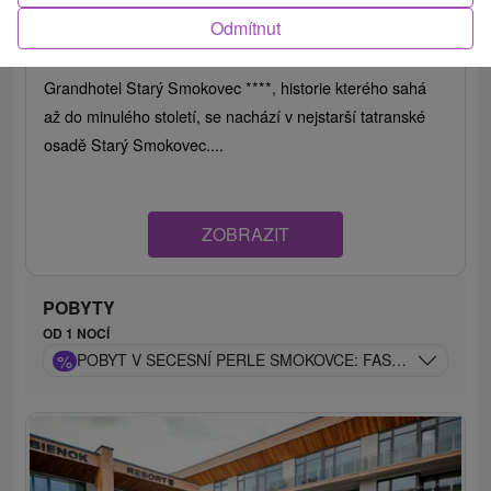
Starý Smokovec
Odmítnut
9,2
(459 recenzí)
Grandhotel Starý Smokovec ****, historie kterého sahá
až do minulého století, se nachází v nejstarší tatranské
osadě Starý Smokovec....
ZOBRAZIT
POBYTY
OD 1 NOCÍ
%
POBYT V SECESNÍ PERLE SMOKOVCE: FAST PASS NA L