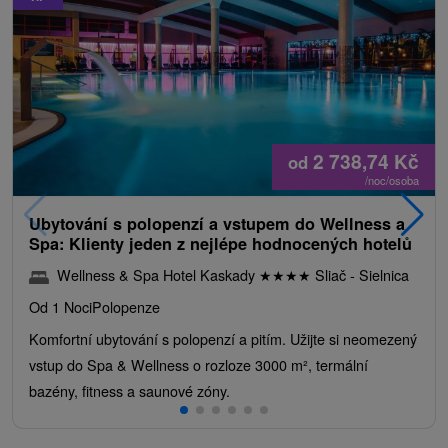
2 738,74
Kč
od
/noc/osoba
Ubytování s polopenzí a vstupem do Wellness a
Spa: Klienty jeden z nejlépe hodnocených hotelů
Wellness & Spa Hotel Kaskady
★
★
★
★
Sliač - Sielnica
Od 1 Noci
Polopenze
Komfortní ubytování s polopenzí a pitím. Užijte si neomezený
vstup do Spa & Wellness o rozloze 3000 m², termální
bazény, fitness a saunové zóny.