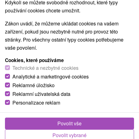
NEJLEVNĚJŠÍ
NEJDRAŽŠÍ
PODLE H
VŠECHNY
Kdykoli se můžete svobodně rozhodnout, které typy
používání cookies chcete umožnit.
Zákon uvádí, že můžeme ukládat cookies na vašem
zařízení, pokud jsou nezbytně nutné pro provoz této
stránky. Pro všechny ostatní typy cookies potřebujeme
vaše povolení.
Cookies, které používáme
Technické a nezbytné cookies
Analytické a marketingové cookies
Reklamné úložisko
Reklamní uživatelská data
Personalizace reklam
1 623,74
Kč
od
/noc/osoba
Povolit vše
Grandhotel
★
★
★
★
Starý Smokovec - Vysoké
Tatry
Povolit vybrané