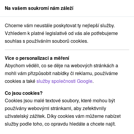
Na vašem soukromí nám záleží
člen skupiny
Sorger
Chceme vám neustále poskytovat ty nejlepší služby.
s bazénem
Východné Slovensko
Prešovský kraj
Starý Smokovec
Vzhledem k platné legislativě od vás ale potřebujeme
souhlas s používáním souborů cookies.
Hotely s bazénem Starý Smokovec
Více o personalizaci a měření
Kategorie
Abychom věděli, co se děje na webových stránkách a
mohli vám přizpůsobit nabídky či reklamu, používáme
Všechny kategorie
Hotely na Slovensku
(3)
cookies a také
služby společnosti Google
.
Hotely s bazénem
Wellness hotely na Slovensku
(2)
(2)
Hotely na Slovensku pro rodiny s dětmi
(2)
Co jsou cookies?
Historické hotely
(1)
Cookies jsou malé textové soubory, které mohou být
používány webovými stránkami, aby zefektivnily
uživatelský zážitek. Díky cookies vám můžeme nabízet
Vyberte lokalitu nebo termín
služby podle toho, co opravdu hledáte a chcete najít.