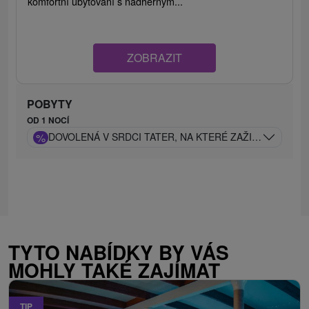
komfortní ubytování s nádherným...
ZOBRAZIT
POBYTY
OD 1 NOCÍ
%
DOVOLENÁ V SRDCI TATER, NA KTERÉ ZAŽIJETE LUXU
TYTO NABÍDKY BY VÁS
MOHLY TAKÉ ZAJÍMAT
TIP