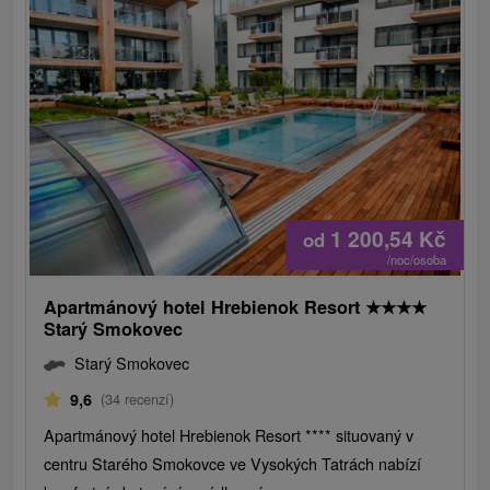
1 200,54
Kč
od
/noc/osoba
Apartmánový hotel Hrebienok Resort
★
★
★
★
Starý Smokovec
Starý Smokovec
9,6
(34 recenzí)
Apartmánový hotel Hrebienok Resort **** situovaný v
centru Starého Smokovce ve Vysokých Tatrách nabízí