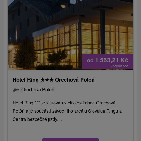
1 563,21
Kč
od
/noc/osoba
Hotel Ring
★
★
★
Orechová Potôň
Orechová Potôň
Hotel Ring *** je situován v blízkosti obce Orechová
Potôň a je součástí závodního areálu Slovakia Ringu a
Centra bezpečné jízdy....