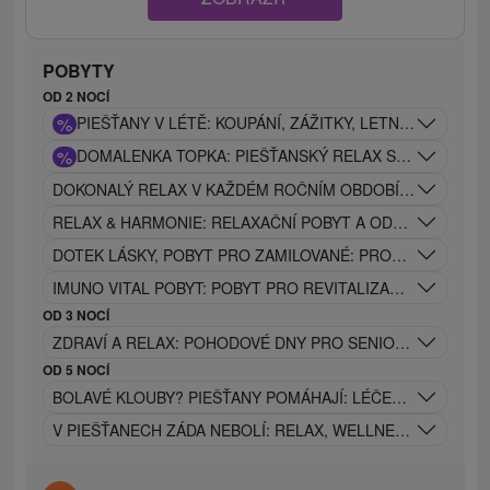
POBYTY
OD 2 NOCÍ
%
PIEŠŤANY V LÉTĚ: KOUPÁNÍ, ZÁŽITKY, LETNÍ ODPOČIN
%
DOMALENKA TOPKA: PIEŠŤANSKÝ RELAX SE SERVISEM,
DOKONALÝ RELAX V KAŽDÉM ROČNÍM OBDOBÍ: WELLNES
RELAX & HARMONIE: RELAXAČNÍ POBYT A ODPOČINEK P
DOTEK LÁSKY, POBYT PRO ZAMILOVANÉ: PROSECCO, MAS
IMUNO VITAL POBYT: POBYT PRO REVITALIZACI TĚLA, REL
OD 3 NOCÍ
ZDRAVÍ A RELAX: POHODOVÉ DNY PRO SENIORY V SRDCI 
OD 5 NOCÍ
BOLAVÉ KLOUBY? PIEŠŤANY POMÁHAJÍ: LÉČEBNÝ POBYT 
V PIEŠŤANECH ZÁDA NEBOLÍ: RELAX, WELLNESS A LÉČE