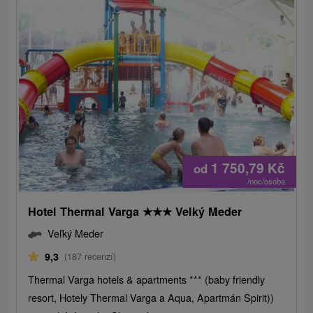
1 750,79
Kč
od
/noc/osoba
Hotel Thermal Varga
★
★
★
Velký Meder
Veľký Meder
9,3
(187 recenzí)
Thermal Varga hotels & apartments *** (baby friendly
resort, Hotely Thermal Varga a Aqua, Apartmán Spirit))