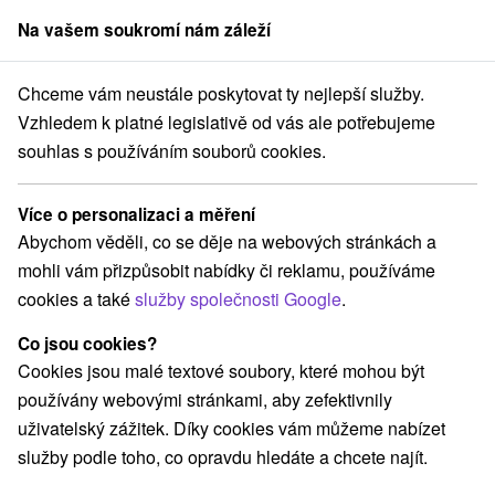
Na vašem soukromí nám záleží
člen skupiny
Sorger
Chceme vám neustále poskytovat ty nejlepší služby.
Hotely na Slovensku
Hotely s bazénem
Trnavský kraj
Vzhledem k platné legislativě od vás ale potřebujeme
souhlas s používáním souborů cookies.
Hotely s bazénem Trnavský kraj
Více o personalizaci a měření
Kategorie
Abychom věděli, co se děje na webových stránkách a
mohli vám přizpůsobit nabídky či reklamu, používáme
Všechny kategorie
Hotely na Slovensku
(21)
cookies a také
služby společnosti Google
.
Hotely s bazénem
(12)
Wellness hotely na Slovensku
(11)
Co jsou cookies?
Hotely na Slovensku pro rodiny s dětmi
(9)
Cookies jsou malé textové soubory, které mohou být
Historické hotely
Hotely s termálním bazénem
(2)
(8)
používány webovými stránkami, aby zefektivnily
uživatelský zážitek. Díky cookies vám můžeme nabízet
služby podle toho, co opravdu hledáte a chcete najít.
Vyberte lokalitu nebo termín