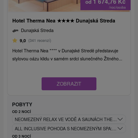
1 674,76
Kč
od
/noc/osoba
Hotel Therma Nea
★
★
★
★
Dunajská Streda
Dunajská Streda
9,0
(341 recenzí)
Hotel Therma Nea **** v Dunajské Stredě představuje
stylovou oázu klidu v samém srdci slunečného Žitného...
ZOBRAZIT
POBYTY
OD 2 NOCÍ
NEOMEZENÝ RELAX VE VODĚ A SAUNÁCH THERMALPARKU:
ALL INCLUSIVE POHODA S NEOMEZENÝM SPA: TERMÁLNÍ
OD 3 NOCÍ