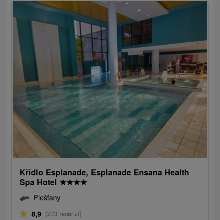
Křídlo Esplanade, Esplanade Ensana Health
Spa Hotel
★
★
★
★
Piešťany
8,9
(273 recenzí)