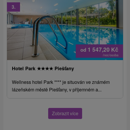
3.
1 547,20
Kč
od
/noc/osoba
Hotel Park
★
★
★
★
Piešťany
Wellness hotel Park **** je situován ve známém
lázeňském městě Piešťany, v příjemném a...
Zobrazit více