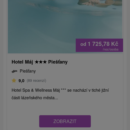
1 725,78
Kč
od
/noc/osoba
Hotel Máj
★
★
★
Piešťany
Piešťany
9,0
(89 recenzí)
Hotel Spa & Wellness Máj *** se nachází v tiché jižní
části lázeňského města...
ZOBRAZIT