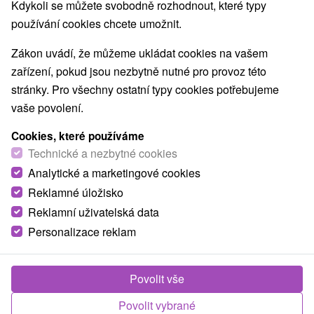
Kdykoli se můžete svobodně rozhodnout, které typy
Nejprodávanější
používání cookies chcete umožnit.
Zákon uvádí, že můžeme ukládat cookies na vašem
1.
zařízení, pokud jsou nezbytně nutné pro provoz této
stránky. Pro všechny ostatní typy cookies potřebujeme
vaše povolení.
Cookies, které používáme
Technické a nezbytné cookies
1 749,79
Kč
od
Analytické a marketingové cookies
/noc/osoba
Reklamné úložisko
Reklamní uživatelská data
Křídlo Grand, Splendid Ensana Health Spa
Hotel
★
★
★
Personalizace reklam
Lázně Piešťany - sleva až do 25 % na termíny
do 27.2.2027
Povolit vše
Splendid Ensana Health Spa Hotel, křídlo Grand
*** je součástí hotelového komplexu Splendid
Povolit vybrané