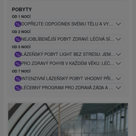
POBYTY
OD 1 NOCÍ
%
DOPŘEJTE ODPOČINEK SVÉMU TĚLU A VYČISTĚTE SI 
OD 2 NOCÍ
%
NEJOBLÍBENĚJŠÍ POBYT ZDRAVÍ: LÉČIVÁ SÍLA PIEŠŤAN
OD 5 NOCÍ
%
LÁZEŇSKÝ POBYT LIGHT BEZ STRESU: JEMNÝ LÉČEB
%
PRO ZDRAVÝ POHYB V KAŽDÉM VĚKU: LÉČEBNÝ POBYT
OD 7 NOCÍ
%
INTENZIVNÍ LÁZEŇSKÝ POBYT VHODNÝ PŘI PROBLÉM
%
LÉČEBNÝ PROGRAM PRO ZDRAVÁ ZÁDA A KLOUBY: TRA