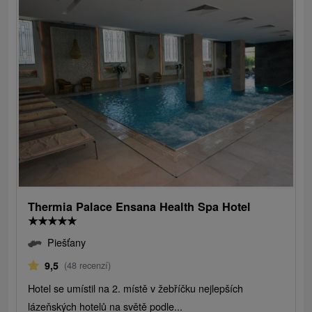
Thermia Palace Ensana Health Spa Hotel
★
★
★
★
★
Piešťany
9,5
(48 recenzí)
Hotel se umístil na 2. místě v žebříčku nejlepších
lázeňských hotelů na světě podle...