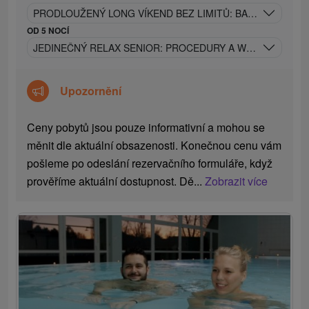
PRODLOUŽENÝ LONG VÍKEND BEZ LIMITŮ: BAZÉNY, SAUN
OD 5 NOCÍ
JEDINEČNÝ RELAX SENIOR: PROCEDURY A WELLNESS BE
Upozornění
Ceny pobytů jsou pouze informativní a mohou se
měnit dle aktuální obsazenosti. Konečnou cenu vám
pošleme po odeslání rezervačního formuláře, když
prověříme aktuální dostupnost. Dě...
Zobrazit více