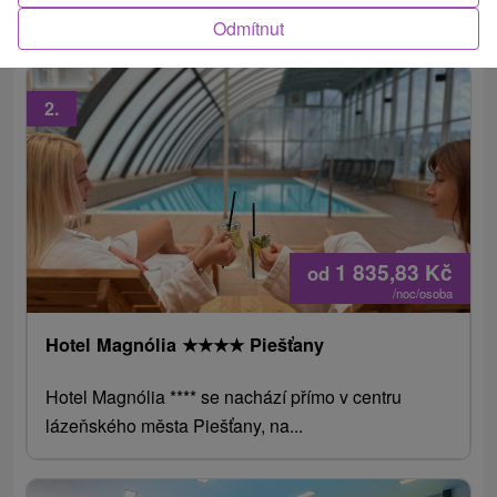
Ensana Health Spa Hotel a nachází se přímo na...
Odmítnut
2.
1 835,83
Kč
od
/noc/osoba
Hotel Magnólia
★
★
★
★
Piešťany
Hotel Magnólia **** se nachází přímo v centru
lázeňského města Piešťany, na...