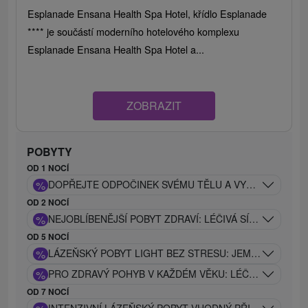
Esplanade Ensana Health Spa Hotel, křídlo Esplanade
**** je součástí moderního hotelového komplexu
Esplanade Ensana Health Spa Hotel a...
ZOBRAZIT
POBYTY
OD 1 NOCÍ
%
DOPŘEJTE ODPOČINEK SVÉMU TĚLU A VYČISTĚTE SI 
OD 2 NOCÍ
%
NEJOBLÍBENĚJŠÍ POBYT ZDRAVÍ: LÉČIVÁ SÍLA PIEŠŤAN
OD 5 NOCÍ
%
LÁZEŇSKÝ POBYT LIGHT BEZ STRESU: JEMNÝ LÉČEB
%
PRO ZDRAVÝ POHYB V KAŽDÉM VĚKU: LÉČEBNÝ POBYT
OD 7 NOCÍ
INTENZIVNÍ LÁZEŇSKÝ POBYT VHODNÝ PŘI PROBLÉM