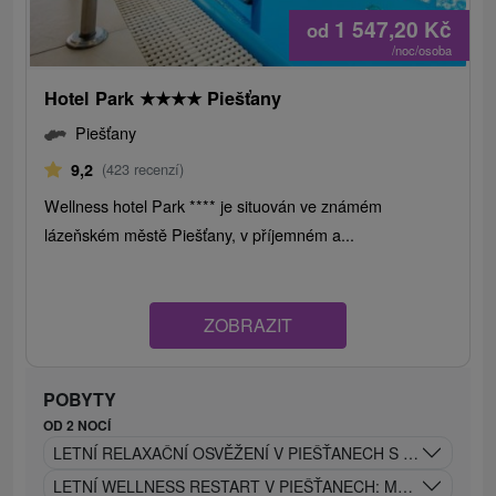
1 547,20
Kč
od
/noc/osoba
Hotel Park
★
★
★
★
Piešťany
Piešťany
9,2
(423 recenzí)
Wellness hotel Park **** je situován ve známém
lázeňském městě Piešťany, v příjemném a...
ZOBRAZIT
POBYTY
OD 2 NOCÍ
LETNÍ RELAXAČNÍ OSVĚŽENÍ V PIEŠŤANECH S POLOPENZÍ
LETNÍ WELLNESS RESTART V PIEŠŤANECH: MASÁŽ, ZÁBAL