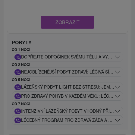
ZOBRAZIT
POBYTY
OD 1 NOCÍ
%
DOPŘEJTE ODPOČINEK SVÉMU TĚLU A VYČISTĚTE SI 
OD 2 NOCÍ
%
NEJOBLÍBENĚJŠÍ POBYT ZDRAVÍ: LÉČIVÁ SÍLA PIEŠŤAN
OD 5 NOCÍ
%
LÁZEŇSKÝ POBYT LIGHT BEZ STRESU: JEMNÝ LÉČEB
%
PRO ZDRAVÝ POHYB V KAŽDÉM VĚKU: LÉČEBNÝ POBYT
OD 7 NOCÍ
%
INTENZIVNÍ LÁZEŇSKÝ POBYT VHODNÝ PŘI PROBLÉM
%
LÉČEBNÝ PROGRAM PRO ZDRAVÁ ZÁDA A KLOUBY: TRA