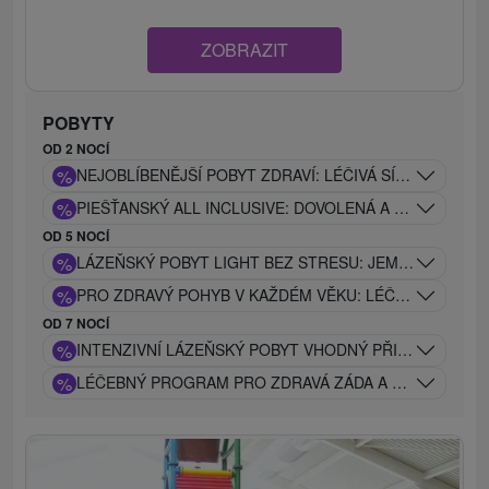
ZOBRAZIT
POBYTY
OD 2 NOCÍ
%
NEJOBLÍBENĚJŠÍ POBYT ZDRAVÍ: LÉČIVÁ SÍLA PIEŠŤAN
%
PIEŠŤANSKÝ ALL INCLUSIVE: DOVOLENÁ A ODPOČINEK
OD 5 NOCÍ
%
LÁZEŇSKÝ POBYT LIGHT BEZ STRESU: JEMNÝ LÉČEB
%
PRO ZDRAVÝ POHYB V KAŽDÉM VĚKU: LÉČEBNÝ POBYT
OD 7 NOCÍ
%
INTENZIVNÍ LÁZEŇSKÝ POBYT VHODNÝ PŘI PROBLÉM
%
LÉČEBNÝ PROGRAM PRO ZDRAVÁ ZÁDA A KLOUBY: TRA