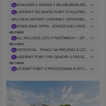
%
DOVOLENÁ V JEDNOM Z NEJOBLÍBENĚJŠÍCH WELLNES
%
LÁZEŇSKÝ RELAXAČNÍ POBYT S POLOPENZÍ, VSTUPEM
WELLNESS RESTART: DOKONALÝ ODPOČINEK, KTERÝ KOM
%
DOMALENKA TOPKA - SORGER EXCLUSIVE: PIEŠŤANSK
OD 3 NOCÍ
%
ALL INCLUSIVE LÉTO V PIEŠŤANECH: 1 DÍTĚ DO 12 LE
OD 5 NOCÍ
%
OSTEOVITAL - POMOC NA PREVENCI A LÉČBU OSTEO
%
LÁZEŇSKÝ POBYT PRO SENIORY S PROCEDURAMI A V
OD 7 NOCÍ
%
LÉČEBNÝ POBYT S PROCEDURAMI A VSTUPEM DO BA