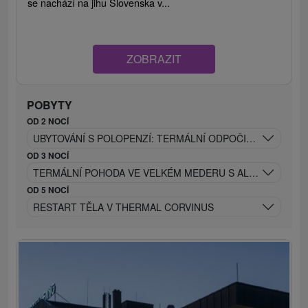
se nachází na jihu Slovenska v...
ZOBRAZIT
POBYTY
OD 2 NOCÍ
UBYTOVÁNÍ S POLOPENZÍ: TERMÁLNÍ ODPOČINEK & AQUA
OD 3 NOCÍ
TERMÁLNÍ POHODA VE VELKÉM MEDERU S ALL INCLUSIVE
OD 5 NOCÍ
RESTART TĚLA V THERMAL CORVINUS