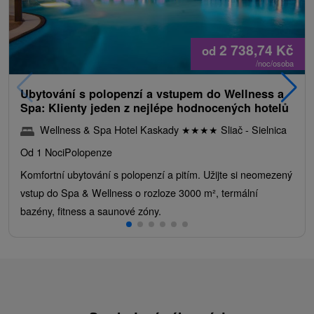
2 738,74
Kč
od
/noc/osoba
Ubytování s polopenzí a vstupem do Wellness a
Spa: Klienty jeden z nejlépe hodnocených hotelů
Wellness & Spa Hotel Kaskady
★
★
★
★
Sliač - Sielnica
Od 1 Noci
Polopenze
Komfortní ubytování s polopenzí a pitím. Užijte si neomezený
vstup do Spa & Wellness o rozloze 3000 m², termální
bazény, fitness a saunové zóny.