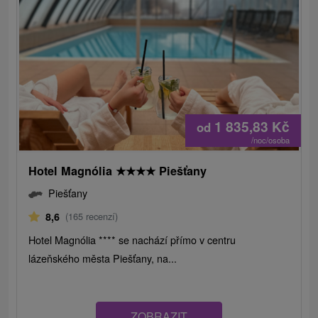
1 835,83
Kč
od
/noc/osoba
Hotel Magnólia
★
★
★
★
Piešťany
Piešťany
8,6
(165 recenzí)
Hotel Magnólia **** se nachází přímo v centru
lázeňského města Piešťany, na...
ZOBRAZIT