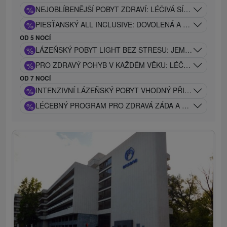
%
NEJOBLÍBENĚJŠÍ POBYT ZDRAVÍ: LÉČIVÁ SÍLA PIEŠŤAN
%
PIEŠŤANSKÝ ALL INCLUSIVE: DOVOLENÁ A ODPOČINEK
OD 5 NOCÍ
%
LÁZEŇSKÝ POBYT LIGHT BEZ STRESU: JEMNÝ LÉČEB
%
PRO ZDRAVÝ POHYB V KAŽDÉM VĚKU: LÉČEBNÝ POBYT
OD 7 NOCÍ
%
INTENZIVNÍ LÁZEŇSKÝ POBYT VHODNÝ PŘI PROBLÉM
%
LÉČEBNÝ PROGRAM PRO ZDRAVÁ ZÁDA A KLOUBY: TRA