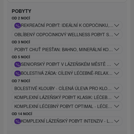
POBYTY
OD 2 NOCÍ
%
REKREAČNÍ POBYT: IDEÁLNÍ K ODPOČINKU, REGENERA
OBLÍBENÝ ODPOČINKOVÝ WELLNESS POBYT S BOHATÝM
OD 3 NOCÍ
POBYT CHUŤ PIEŠŤAN: BAHNO, MINERÁLNÍ KOUPEL, MASÁ
OD 5 NOCÍ
%
SENIORSKÝ POBYT V LÁZEŇSKÉM MĚSTĚ PIEŠŤANY
%
BOLESTIVÁ ZÁDA: CÍLENÝ LÉČEBNĚ-RELAXAČNÍ POBYT
OD 7 NOCÍ
BOLESTIVÉ KLOUBY - CÍLENÁ ÚLEVA PRO KLOUBY - MODE
KOMPLEXNÍ LÁZEŇSKÝ POBYT KLASIK: LÉČEBNÝ PROGRA
KOMPLEXNÍ LÉČEBNÝ POBYT OPTIMAL - LÉČEBNÝ PROGR
OD 14 NOCÍ
%
KOMPLEXNÍ LÁZEŇSKÝ POBYT INTENZIV - LÉČEBNÝ P