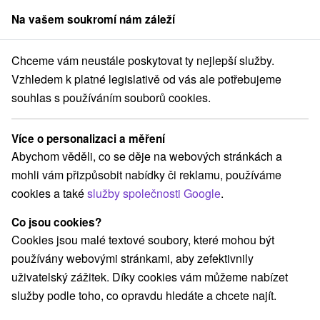
Na vašem soukromí nám záleží
člen skupiny
Sorger
Chceme vám neustále poskytovat ty nejlepší služby.
 s termálním bazénem
Východné Slovensko
Košický kraj
Kaluža
Vzhledem k platné legislativě od vás ale potřebujeme
souhlas s používáním souborů cookies.
Hotely s termálním bazénem Kaluža
Více o personalizaci a měření
Kategorie
Abychom věděli, co se děje na webových stránkách a
mohli vám přizpůsobit nabídky či reklamu, používáme
Všechny kategorie
Hotely na Slovensku
(3)
cookies a také
služby společnosti Google
.
Hotely s bazénem
Wellness hotely na Slovensku
(2)
(3)
Hotely na Slovensku pro rodiny s dětmi
(1)
Co jsou cookies?
Hotely s termálním bazénem
(2)
Cookies jsou malé textové soubory, které mohou být
používány webovými stránkami, aby zefektivnily
uživatelský zážitek. Díky cookies vám můžeme nabízet
Vyberte lokalitu nebo termín
služby podle toho, co opravdu hledáte a chcete najít.