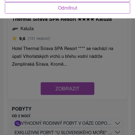
2 177,65
Kč
od
/noc/osoba
Odmítnut
Thermal Šírava SPA Resort
★
★
★
★
Kaluža
Kaluža
9,6
(131 recenzí)
Hotel Thermal Šírava SPA Resort **** se nachází na
úpatí Vihorlatských vrchů u břehu vodní nádrže
Zemplínská Šírava. Kromě...
ZOBRAZIT
POBYTY
OD 2 NOCÍ
%
VÝHODNÝ RODINNÝ POBYT V OÁZE ODPOČINKU NA ZEM
EXKLUZIVNÍ POBYT "U SLOVENSKÉHO MOŘE" S VÝJIMEČ