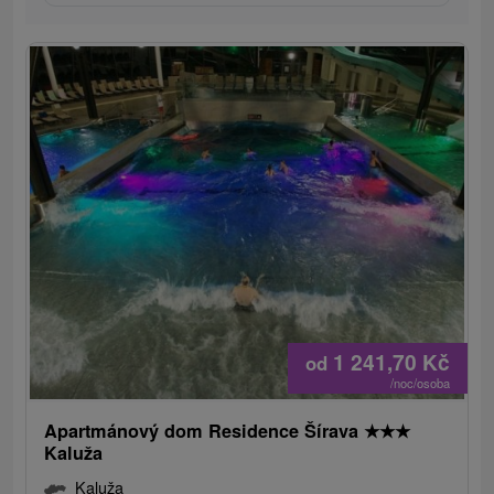
1 241,70
Kč
od
/noc/osoba
Apartmánový dom Residence Šírava
★
★
★
Kaluža
Kaluža