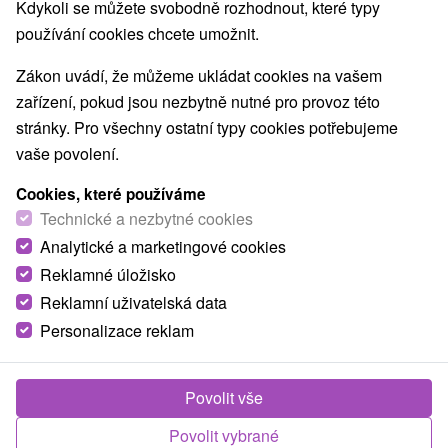
Nejprodávanější
Kdykoli se můžete svobodně rozhodnout, které typy
používání cookies chcete umožnit.
Zákon uvádí, že můžeme ukládat cookies na vašem
zařízení, pokud jsou nezbytně nutné pro provoz této
TOP - NEJPRODÁVANĚJŠÍ
NEJLEVNĚJŠ
VŠECHNY
stránky. Pro všechny ostatní typy cookies potřebujeme
vaše povolení.
Cookies, které používáme
Technické a nezbytné cookies
Analytické a marketingové cookies
Reklamné úložisko
Reklamní uživatelská data
Personalizace reklam
Povolit vše
Povolit vybrané