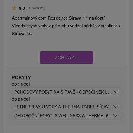
8,0
(1 recenzí)
Apartmánový dom Residence Šírava *** na úpätí
Vihorlatských vrchov pri brehu vodnej nádrže Zemplínska
Šírava, je...
ZOBRAZIT
POBYTY
OD 1 NOCÍ
POHODOVÝ POBYT NA ŠÍRAVĚ - ODPOČINEK U VODY PO C
OD 2 NOCÍ
LETNÍ RELAX U VODY A THERMALPARKU ŠÍRAVA V APART
CELOROČNÍ POBYT S WELLNESS A THERMALPARKEM ŠÍRAVA