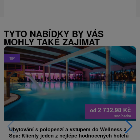
TYTO NABÍDKY BY VÁS
MOHLY TAKÉ ZAJÍMAT
TIP
2 732,98
Kč
od
/noc/osoba
Ubytování s polopenzí a vstupem do Wellness a
Spa: Klienty jeden z nejlépe hodnocených hotelů