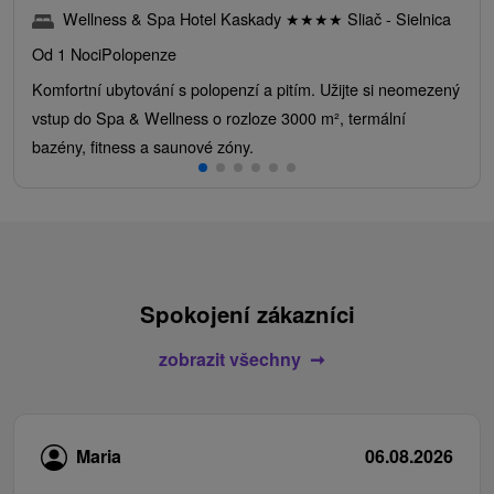
Wellness & Spa Hotel Kaskady
★
★
★
★
Sliač - Sielnica
Od 1 Noci
Polopenze
Komfortní ubytování s polopenzí a pitím. Užijte si neomezený
vstup do Spa & Wellness o rozloze 3000 m², termální
bazény, fitness a saunové zóny.
Spokojení zákazníci
zobrazit všechny
Maria
06.08.2026