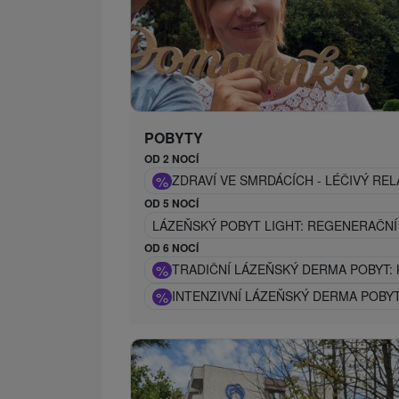
POBYTY
OD 2 NOCÍ
%
ZDRAVÍ VE SMRDÁCÍCH - LÉČIVÝ REL
OD 5 NOCÍ
LÁZEŇSKÝ POBYT LIGHT: REGENERAČN
OD 6 NOCÍ
%
TRADIČNÍ LÁZEŇSKÝ DERMA POBYT:
%
INTENZIVNÍ LÁZEŇSKÝ DERMA POBY