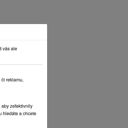
d vás ale
 či reklamu,
aby zefektivnily
u hledáte a chcete
JŠÍ POHYB