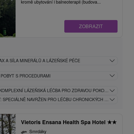
kromě ubytování i balneoterapii (budova...
ZOBRAZIT
AX A SÍLA MINERÁLŮ A LÁZEŇSKÉ PÉČE
Í POBYT S PROCEDURAMI
 KOMPLEXNÍ LÁZEŇSKÁ LÉČBA PRO ZDRAVOU POKOŽKU A SNADNĚ
T: SPECIÁLNĚ NAVRŽEN PRO LÉČBU CHRONICKÝCH KOŽNÍCH ON
Vietoris Ensana Health Spa Hotel
★
★
Smrdáky