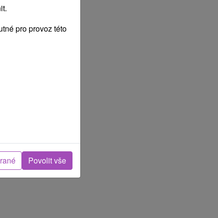
EMOCNĚNÍ
t.
tné pro provoz této
brané
Povolit vše