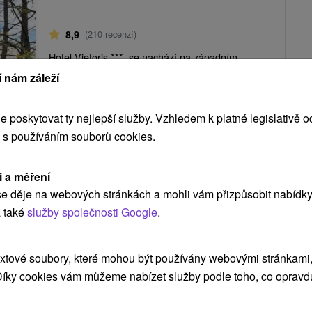
8,9
(210 recenzí)
Hotel Vietoris *** se nachází na západním
Slovensku, nedaleko města Senica, a sirnými
 nám záleží
léčivými prameny je znám již od 16. století....
poskytovat ty nejlepší služby. Vzhledem k platné legislativě o
 s používáním souborů cookies.
ZOBRAZIT
i a měření
e děje na webových stránkách a mohli vám přizpůsobit nabídky
 také
služby společnosti Google
.
AX A SÍLA MINERÁLŮ A LÁZEŇSKÉ PÉČE
xtové soubory, které mohou být používány webovými stránkami, 
Í POBYT S PROCEDURAMI
 Díky cookies vám můžeme nabízet služby podle toho, co opravd
 KOMPLEXNÍ LÁZEŇSKÁ LÉČBA PRO ZDRAVOU POKOŽKU A SNADNĚ