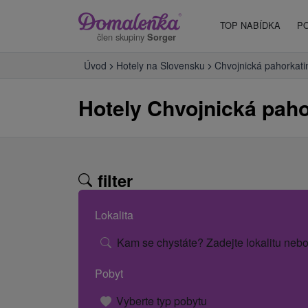
TOP NABÍDKA
P
člen skupiny
Sorger
Úvod
Hotely na Slovensku
Chvojnická pahorkati
Hotely Chvojnická paho
filter
Lokalita
Kam se chystáte? Zadejte lokalitu nebo
Pobyt
Vyberte typ pobytu