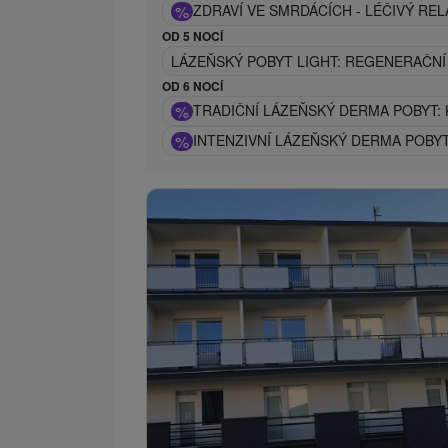
%
ZDRAVÍ VE SMRDÁCÍCH - LÉČIVÝ REL
OD 5 NOCÍ
LÁZEŇSKÝ POBYT LIGHT: REGENERAČN
OD 6 NOCÍ
%
TRADIČNÍ LÁZEŇSKÝ DERMA POBYT:
%
INTENZIVNÍ LÁZEŇSKÝ DERMA POBY