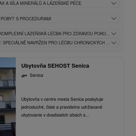
AX A SÍLA MINERÁLŮ A LÁZEŇSKÉ PÉČE
Í POBYT S PROCEDURAMI
 KOMPLEXNÍ LÁZEŇSKÁ LÉČBA PRO ZDRAVOU POKOŽKU A SNADNĚ
T: SPECIÁLNĚ NAVRŽEN PRO LÉČBU CHRONICKÝCH KOŽNÍCH ON
Ubytovňa SEHOST Senica
Senica
Ubytovňa v centre mesta Senica poskytuje
jednoduché, čisté a pravidelne udržiavané
ubytovanie v dvadsiatich izbách s...