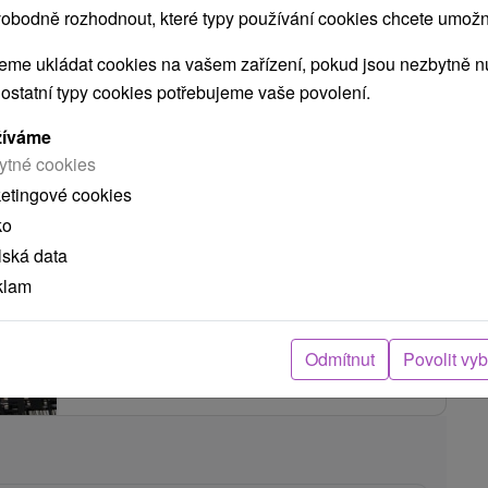
T: SPECIÁLNĚ NAVRŽEN PRO LÉČBU CHRONICKÝCH KOŽNÍCH ON
obodně rozhodnout, které typy používání cookies chcete umožni
me ukládat cookies na vašem zařízení, pokud jsou nezbytně nu
 ostatní typy cookies potřebujeme vaše povolení.
Dependance Morava
★
★
★
lázně
Smrdáky
žíváme
Smrdáky
ytné cookies
8,9
(111 recenzí)
ketingové cookies
ko
Dependance Morava *** se nachází na kopci s
nádherným výhledem na lázeňský komplex
lská data
Smrdáky, v blízkosti parku a budovy
klam
Balneoterapie....
Odmítnut
Povolit vy
ZOBRAZIT