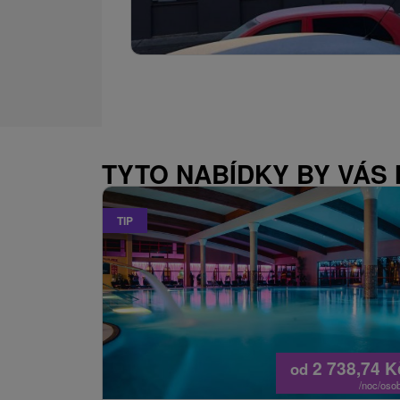
TYTO NABÍDKY BY VÁS
TIP
2 738,74
K
od
/noc/oso