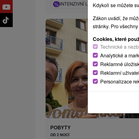
%
INTENZIVNÍ LÁZEŇSKÝ DERMA POBY
Kdykoli se můžete sv
Zákon uvádí, že může
stránky. Pro všechny
Cookies, které pou
Technické a nezb
Analytické a mar
Reklamné úložis
Reklamní uživate
Personalizace re
POBYTY
OD 2 NOCÍ