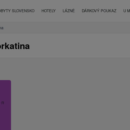
OBYTY SLOVENSKO
HOTELY
LÁZNĚ
DÁRKOVÝ POUKAZ
U 
na
rkatina
 název hotelu.