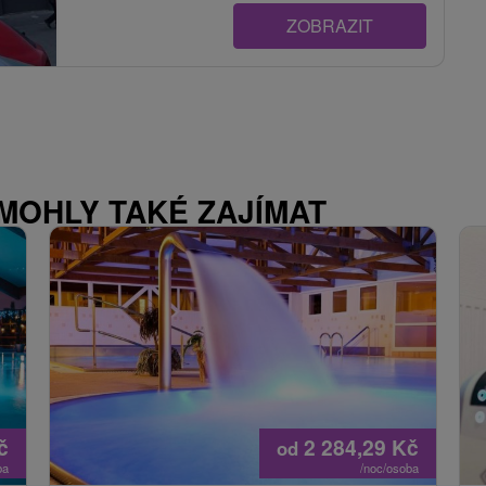
ZOBRAZIT
 MOHLY TAKÉ ZAJÍMAT
č
2 284,29
Kč
od
ba
/noc/osoba