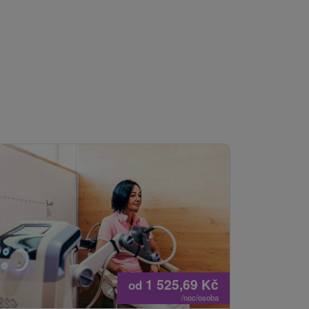
1 525,69
Kč
od
/noc/osoba