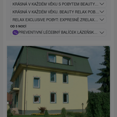
KRÁSNÁ V KAŽDÉM VĚKU S POBYTEM BEAUTY CLASSIC BE
KRÁSNÁ V KAŽDÉM VĚKU. BEAUTY RELAX POBYT
RELAX EXCLUSIVE POBYT: EXPRESNĚ ZRELAXUJE VAŠE TĚ
OD 5 NOCÍ
%
PREVENTIVNÍ LÉČEBNÝ BALÍČEK LÁZEŇSKÁ PÉČE