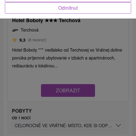
1 104,43
Kč
od
Odmítnut
/noc/osoba
Hotel Boboty
★
★
★
Terchová
Terchová
9,3
(8 recenzí)
Hotel Boboty *** neďaleko od Terchovej vo Vrátnej doline
ponúka príjemné ubytovanie v izbách a apartmánoch,
reštauráciu s lokálnou...
ZOBRAZIT
POBYTY
OD 1 NOCÍ
CELOROČNĚ VE VRÁTNÉ: MÍSTO, KDE SI ODPOČINETE TĚL