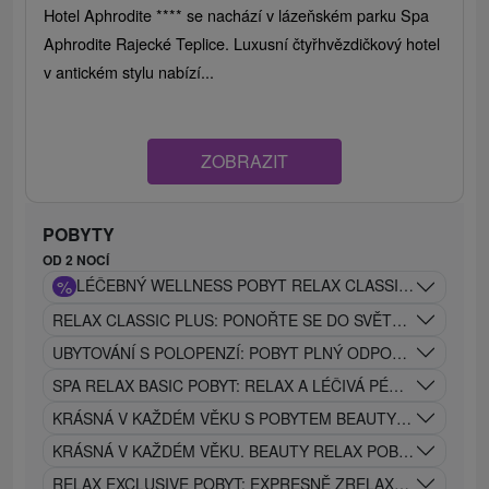
Hotel Aphrodite **** se nachází v lázeňském parku Spa
Aphrodite Rajecké Teplice. Luxusní čtyřhvězdičkový hotel
v antickém stylu nabízí...
ZOBRAZIT
POBYTY
OD 2 NOCÍ
%
LÉČEBNÝ WELLNESS POBYT RELAX CLASSIC: OBLÍBEN
RELAX CLASSIC PLUS: PONOŘTE SE DO SVĚTA RELAXU A 
UBYTOVÁNÍ S POLOPENZÍ: POBYT PLNÝ ODPOČINKU, REL
SPA RELAX BASIC POBYT: RELAX A LÉČIVÁ PÉČE V JEDNO
KRÁSNÁ V KAŽDÉM VĚKU S POBYTEM BEAUTY CLASSIC BE
KRÁSNÁ V KAŽDÉM VĚKU. BEAUTY RELAX POBYT
RELAX EXCLUSIVE POBYT: EXPRESNĚ ZRELAXUJE VAŠE TĚ