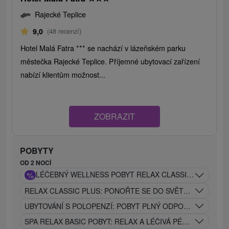
Rajecké Teplice
9,0
(48 recenzí)
Hotel Malá Fatra *** se nachází v lázeňském parku
městečka Rajecké Teplice. Příjemné ubytovací zařízení
nabízí klientům možnost...
ZOBRAZIT
POBYTY
OD 2 NOCÍ
%
LÉČEBNÝ WELLNESS POBYT RELAX CLASSIC: OBLÍBEN
RELAX CLASSIC PLUS: PONOŘTE SE DO SVĚTA RELAXU A 
UBYTOVÁNÍ S POLOPENZÍ: POBYT PLNÝ ODPOČINKU, REL
SPA RELAX BASIC POBYT: RELAX A LÉČIVÁ PÉČE V JEDNO