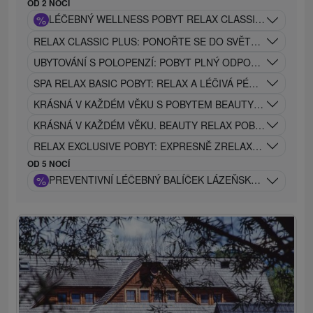
OD 2 NOCÍ
%
LÉČEBNÝ WELLNESS POBYT RELAX CLASSIC: OBLÍBEN
RELAX CLASSIC PLUS: PONOŘTE SE DO SVĚTA RELAXU A 
UBYTOVÁNÍ S POLOPENZÍ: POBYT PLNÝ ODPOČINKU, REL
SPA RELAX BASIC POBYT: RELAX A LÉČIVÁ PÉČE V JEDNO
KRÁSNÁ V KAŽDÉM VĚKU S POBYTEM BEAUTY CLASSIC BE
KRÁSNÁ V KAŽDÉM VĚKU. BEAUTY RELAX POBYT
RELAX EXCLUSIVE POBYT: EXPRESNĚ ZRELAXUJE VAŠE TĚ
OD 5 NOCÍ
%
PREVENTIVNÍ LÉČEBNÝ BALÍČEK LÁZEŇSKÁ PÉČE