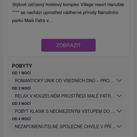
Stylově zařízený hotelový komplex Village resort Hanuliak
**** se nachází uprostřed nádherné přírody Národního
parku Malá Fatra v...
ZOBRAZIT
POBYTY
OD 1 NOCÍ
ROMANTICKÝ ÚNIK OD VŠEDNÍCH DNŮ – PROSECCO, WEL
OD 2 NOCÍ
RELAX V KOUZELNÉM PROSTŘEDÍ MALÉ FATRY: POBYT S
OD 3 NOCÍ
POBYT KLASIK S NEOMEZENÝM VSTUPEM DO WELLNESS A
OD 4 NOCÍ
NEZAPOMENUTELNÉ SPOLEČNÉ CHVÍLE V PŘÍJEMNÉM PR