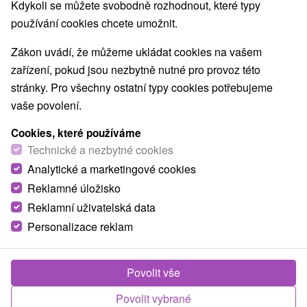
Kdykoli se můžete svobodně rozhodnout, které typy
Obce a města
používání cookies chcete umožnit.
Terchová
(4)
Rajecké Teplice
(4)
Zákon uvádí, že můžeme ukládat cookies na vašem
zařízení, pokud jsou nezbytně nutné pro provoz této
TOP - NEJPRODÁVANĚJŠÍ
NEJLEVNĚJŠ
VŠECHNY
stránky. Pro všechny ostatní typy cookies potřebujeme
vaše povolení.
Cookies, které používáme
Technické a nezbytné cookies
Analytické a marketingové cookies
Reklamné úložisko
Reklamní uživatelská data
Personalizace reklam
Povolit vše
Povolit vybrané