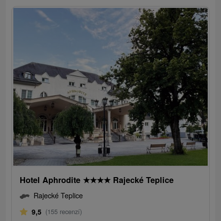
Hotel Aphrodite
★
★
★
★
Rajecké Teplice
Rajecké Teplice
9,5
(155 recenzí)