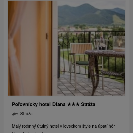
Poľovnícky hotel Diana
★
★
★
Stráža
Stráža
Malý rodinný útulný hotel v loveckom štýle na úpätí hôr