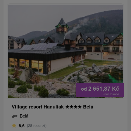
2 651,87
Kč
od
/noc/osoba
Village resort Hanuliak
★
★
★
★
Belá
Belá
8,6
(28 recenzí)