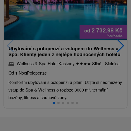
2 732,98
Kč
od
/noc/osoba
Ubytování s polopenzí a vstupem do Wellness a
Spa: Klienty jeden z nejlépe hodnocených hotelů
Wellness & Spa Hotel Kaskady
★
★
★
★
Sliač - Sielnica
Od 1 Noci
Polopenze
Komfortní ubytování s polopenzí a pitím. Užijte si neomezený
vstup do Spa & Wellness o rozloze 3000 m², termální
bazény, fitness a saunové zóny.