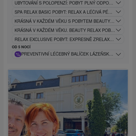
UBYTOVÁNÍ S POLOPENZÍ: POBYT PLNÝ ODPOČINKU, REL
SPA RELAX BASIC POBYT: RELAX A LÉČIVÁ PÉČE V JEDNO
KRÁSNÁ V KAŽDÉM VĚKU S POBYTEM BEAUTY CLASSIC BE
KRÁSNÁ V KAŽDÉM VĚKU. BEAUTY RELAX POBYT
RELAX EXCLUSIVE POBYT: EXPRESNĚ ZRELAXUJE VAŠE TĚ
OD 5 NOCÍ
%
PREVENTIVNÍ LÉČEBNÝ BALÍČEK LÁZEŇSKÁ PÉČE