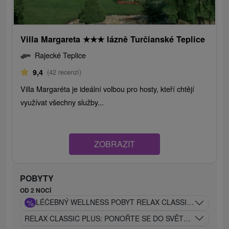
Villa Margareta
★
★
★
lázně Turčianské Teplice
Rajecké Teplice
9,4
(42 recenzí)
Villa Margaréta je ideální volbou pro hosty, kteří chtějí
využívat všechny služby...
ZOBRAZIT
POBYTY
OD 2 NOCÍ
%
LÉČEBNÝ WELLNESS POBYT RELAX CLASSIC: OBLÍBEN
RELAX CLASSIC PLUS: PONOŘTE SE DO SVĚTA RELAXU A 