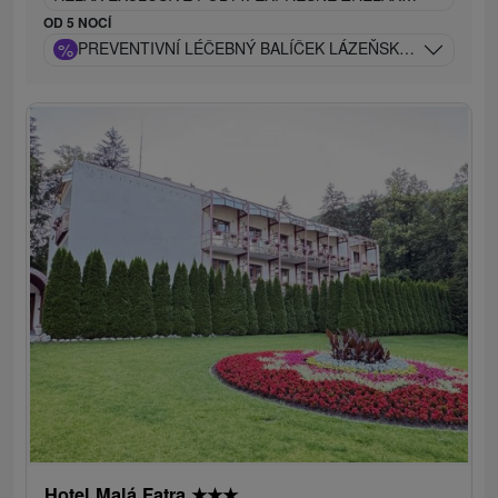
OD 5 NOCÍ
%
PREVENTIVNÍ LÉČEBNÝ BALÍČEK LÁZEŇSKÁ PÉČE
Hotel Malá Fatra
★
★
★