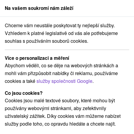
Na vašem soukromí nám záleží
člen skupiny
Sorger
Chceme vám neustále poskytovat ty nejlepší služby.
Hotely na Slovensku
Horné Považie
Vzhledem k platné legislativě od vás ale potřebujeme
souhlas s používáním souborů cookies.
Hotely Horné Považie
Více o personalizaci a měření
Kategorie
Abychom věděli, co se děje na webových stránkách a
mohli vám přizpůsobit nabídky či reklamu, používáme
Všechny kategorie
Hotely na Slovensku
(14)
cookies a také
služby společnosti Google
.
Hotely s bazénem
Wellness hotely na Slovensku
(3)
(2)
Hotely na Slovensku pro rodiny s dětmi
(2)
Co jsou cookies?
Hotely s termálním bazénem
(3)
Cookies jsou malé textové soubory, které mohou být
používány webovými stránkami, aby zefektivnily
uživatelský zážitek. Díky cookies vám můžeme nabízet
Vyberte lokalitu nebo termín
služby podle toho, co opravdu hledáte a chcete najít.