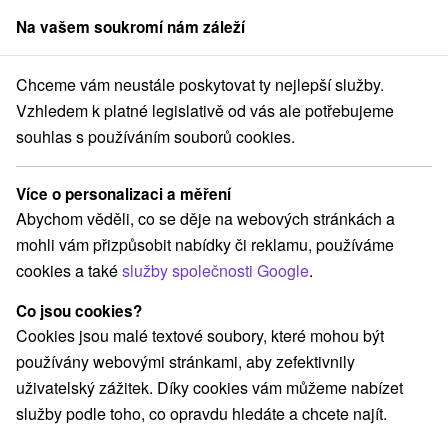
Na vašem soukromí nám záleží
člen skupiny
Sorger
Chceme vám neustále poskytovat ty nejlepší služby.
Hotely na Slovensku
Stredné Slovensko
Žilinský kraj
Hruštín
Vzhledem k platné legislativě od vás ale potřebujeme
souhlas s používáním souborů cookies.
Hotely Hruštín
Více o personalizaci a měření
Kategorie
Abychom věděli, co se děje na webových stránkách a
mohli vám přizpůsobit nabídky či reklamu, používáme
Všechny kategorie
Hotely na Slovensku
(2)
cookies a také
služby společnosti Google
.
Co jsou cookies?
Vyberte lokalitu nebo termín
Cookies jsou malé textové soubory, které mohou být
používány webovými stránkami, aby zefektivnily
NEJLEVNĚJŠÍ
NEJDRAŽŠÍ
PODLE H
VŠECHNY
uživatelský zážitek. Díky cookies vám můžeme nabízet
služby podle toho, co opravdu hledáte a chcete najít.