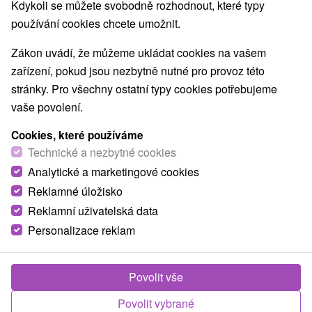
Kdykoli se můžete svobodně rozhodnout, které typy
používání cookies chcete umožnit.
Zákon uvádí, že můžeme ukládat cookies na vašem
zařízení, pokud jsou nezbytně nutné pro provoz této
stránky. Pro všechny ostatní typy cookies potřebujeme
vaše povolení.
Cookies, které používáme
Technické a nezbytné cookies
Analytické a marketingové cookies
Reklamné úložisko
Reklamní uživatelská data
Personalizace reklam
Horský Hotel Kristína Hruštín
Hruštín
Povolit vše
Horský hotel v lyžiarskom stredisku Ski Zábava-Hruštín,
na severnej strane Oravskej Magury. Ponúka...
Povolit vybrané