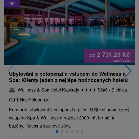
TIP
2 731,29
Kč
od
/noc/osoba
Ubytování s polopenzí a vstupem do Wellness a
Spa: Klienty jeden z nejlépe hodnocených hotelů
Wellness & Spa Hotel Kaskady
★
★
★
★
Sliač - Sielnica
Od 1 Noci
Polopenze
Komfortní ubytování s polopenzí a pitím. Užijte si neomezený
vstup do Spa & Wellness o rozloze 3000 m², termální
bazény, fitness a saunové zóny.