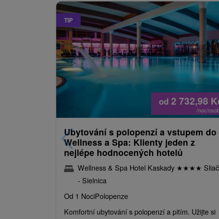
TIP
2 732,98
K
od
/noc/oso
Ubytování s polopenzí a vstupem do
Wellness a Spa: Klienty jeden z
nejlépe hodnocených hotelů
Wellness & Spa Hotel Kaskady
★
★
★
★
Sliač
- Sielnica
Od 1 Noci
Polopenze
Komfortní ubytování s polopenzí a pitím. Užijte si