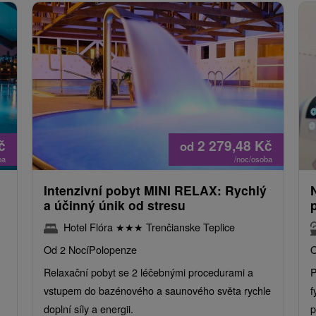
č
2 279,48
Kč
od
ba
/noc/osoba
Intenzivní pobyt MINI RELAX: Rychlý
a účinný únik od stresu
Hotel Flóra
★
★
★
Trenčianske Teplice
Od 2 Nocí
Polopenze
O
Relaxační pobyt se 2 léčebnými procedurami a
P
vstupem do bazénového a saunového světa rychle
f
doplní síly a energii.
p