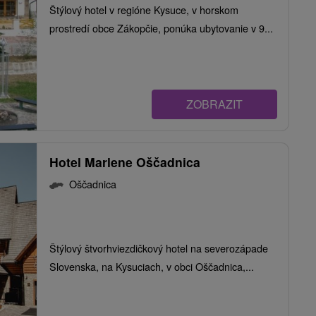
Štýlový hotel v regióne Kysuce, v horskom
prostredí obce Zákopčie, ponúka ubytovanie v 9...
ZOBRAZIT
Hotel Marlene Oščadnica
Oščadnica
Štýlový štvorhviezdičkový hotel na severozápade
Slovenska, na Kysuciach, v obci Oščadnica,...