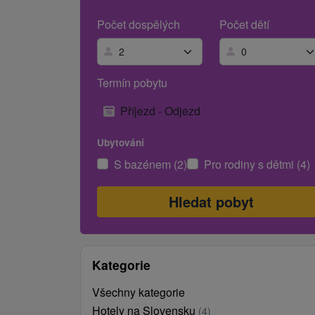
Počet dospělých
Počet dětí
Termín pobytu
Příjezd - Odjezd
Ubytování
S bazénem (2)
Pro rodiny s dětmi (4)
Kategorie
Všechny kategorie
Hotely na Slovensku
(4)