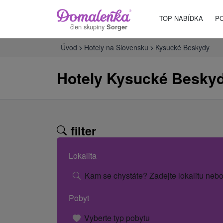
TOP NABÍDKA
P
člen skupiny
Sorger
Úvod
Hotely na Slovensku
Kysucké Beskydy
Hotely Kysucké Besky
filter
Lokalita
Kam se chystáte? Zadejte lokalitu nebo
Pobyt
Vyberte typ pobytu