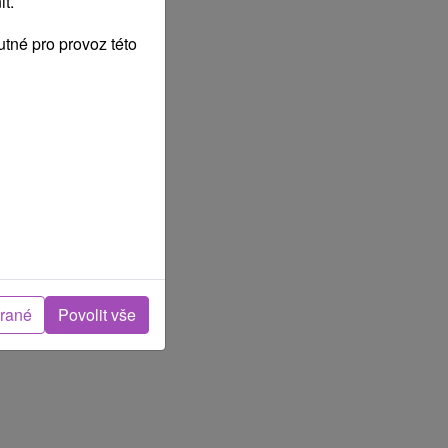
t.
tné pro provoz této
brané
Povolit vše