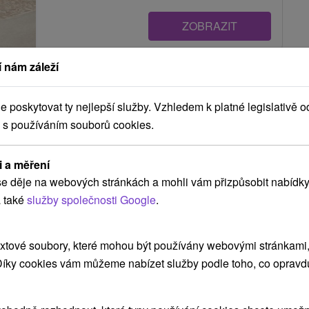
ZOBRAZIT
 nám záleží
Hotel Bocy Oščadnica
Oščadnica
poskytovat ty nejlepší služby. Vzhledem k platné legislativě o
 s používáním souborů cookies.
Poschodový penzión pod lesom, stojaci v
i a měření
rekreačne vyhľadávanej obci Oščadnica, ponúka
e děje na webových stránkách a mohli vám přizpůsobit nabídky
príjemný...
 také
služby společnosti Google
.
xtové soubory, které mohou být používány webovými stránkami, 
ZOBRAZIT
 Díky cookies vám můžeme nabízet služby podle toho, co opravd