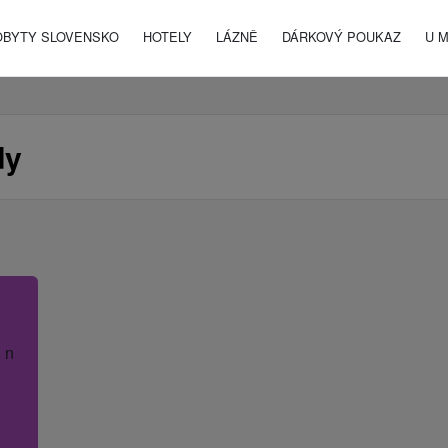
OBYTY SLOVENSKO
HOTELY
LÁZNĚ
DÁRKOVÝ POUKAZ
U 
dy
 název hotelu.