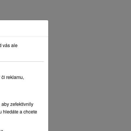
d vás ale
 či reklamu,
aby zefektivnily
u hledáte a chcete