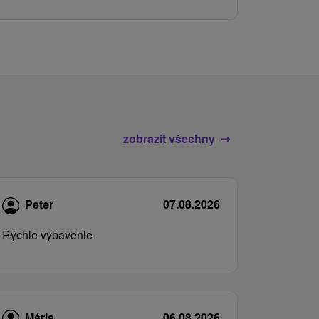
služby pro c
zobrazit všechny
Peter
07.08.2026
Rýchle vybavenie
Mária
06.08.2026