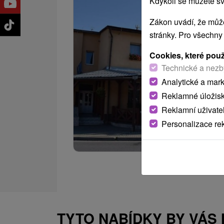
Kdykoli se můžete sv
Zákon uvádí, že může
stránky. Pro všechny
Cookies, které pou
Technické a nezb
Analytické a mar
Reklamné úložis
Reklamní uživate
Personalizace re
TYTO NABÍDKY BY VÁS