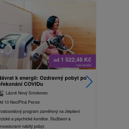
1 522,48
Kč
od
/noc/osoba
Návrat k energii: Ozdravný pobyt po
Nejprodá
překonání COVIDu
pobyt s
balíkem 
Lázně Nový Smokovec
Grand 
d 10 Nocí
Plná Penze
Od 2 Nocí
Al
ostcovidový program zaměřený na zlepšení
Užijte si pe
yzické a psychické kondice. Službami a
kde se skvěl
rocedurami nabitý pobyt.