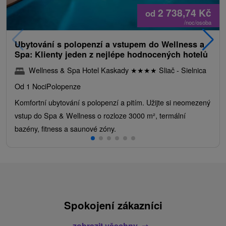
2 738,74
Kč
od
/noc/osoba
Ubytování s polopenzí a vstupem do Wellness a
Spa: Klienty jeden z nejlépe hodnocených hotelů
Wellness & Spa Hotel Kaskady
★
★
★
★
Sliač - Sielnica
Od 1 Noci
Polopenze
Komfortní ubytování s polopenzí a pitím. Užijte si neomezený
vstup do Spa & Wellness o rozloze 3000 m², termální
bazény, fitness a saunové zóny.
Spokojení zákazníci
zobrazit všechny