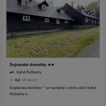
Švýcarské domečky
★
★
Vyšné Ružbachy
8,2
(48 recenzí)
Švajčiarske domčeky ** se nacházejí v centru lázní Vyšné
Ružbachy a...