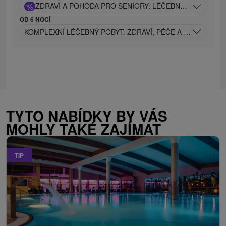
%
ZDRAVÍ A POHODA PRO SENIORY: LÉČEBNÝ RELAX V 
OD 6 NOCÍ
KOMPLEXNÍ LÉČEBNÝ POBYT: ZDRAVÍ, PÉČE A REGENERAC
TYTO NABÍDKY BY VÁS
MOHLY TAKÉ ZAJÍMAT
TIP