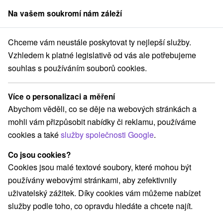
Na vašem soukromí nám záleží
člen skupiny
Sorger
Chceme vám neustále poskytovat ty nejlepší služby.
Hotely na Slovensku
Ľubovnianska vrchovina
Vzhledem k platné legislativě od vás ale potřebujeme
souhlas s používáním souborů cookies.
Hotely Ľubovnianska vrchovina
Více o personalizaci a měření
Kategorie
Abychom věděli, co se děje na webových stránkách a
mohli vám přizpůsobit nabídky či reklamu, používáme
Všechny kategorie
Hotely na Slovensku
(3)
cookies a také
služby společnosti Google
.
Hotely s bazénem
Wellness hotely na Slovensku
(1)
(1)
Historické hotely
Hotely s termálním bazénem
(1)
(1)
Co jsou cookies?
Cookies jsou malé textové soubory, které mohou být
používány webovými stránkami, aby zefektivnily
Vyberte lokalitu nebo termín
uživatelský zážitek. Díky cookies vám můžeme nabízet
služby podle toho, co opravdu hledáte a chcete najít.
Obce a města