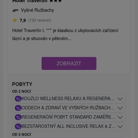
Hotel Travertín
★
★
★
Vyšné Ružbachy
7,9
(132 recenzí)
Hotel Travertín I. *** je klasikou z ubytovacích zařízení
lázní a je situován v pěkném...
ZOBRAZIT
POBYTY
OD 2 NOCÍ
%
KOUZLO WELLNESS RELAXU A REGENERACE V LÁZNÍC
%
ODDECH A ZDRAVÍ VE VYŠNÝCH RUŽBACHÁCH: EXCLUS
%
REGENERAČNÍ POBYT STANDARD ZAMĚŘENÝ NA OBNOV
%
BEZSTAROSTNÝ ALL INCLUSIVE RELAX & ZÁŽITKY V LÁ
OD 5 NOCÍ