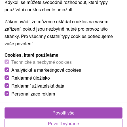
Kdykoli se můžete svobodně rozhodnout, které typy
Vyšné Ružbachy
(3)
používání cookies chcete umožnit.
Zákon uvádí, že můžeme ukládat cookies na vašem
NEJLEVNĚJŠÍ
NEJDRAŽŠÍ
PODLE H
VŠECHNY
zařízení, pokud jsou nezbytně nutné pro provoz této
stránky. Pro všechny ostatní typy cookies potřebujeme
vaše povolení.
Cookies, které používáme
Technické a nezbytné cookies
Analytické a marketingové cookies
Reklamné úložisko
Reklamní uživatelská data
Personalizace reklam
Povolit vše
Povolit vybrané