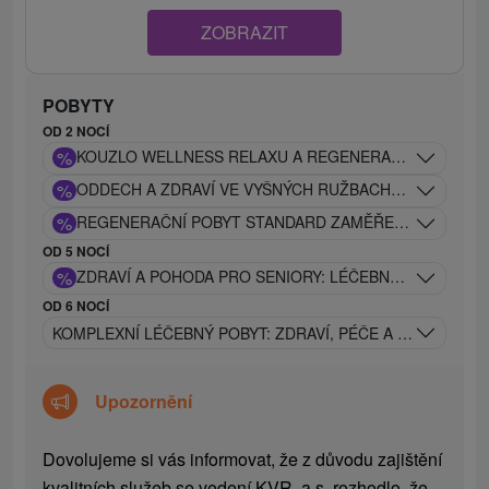
ZOBRAZIT
POBYTY
OD 2 NOCÍ
%
KOUZLO WELLNESS RELAXU A REGENERACE V LÁZNÍC
%
ODDECH A ZDRAVÍ VE VYŠNÝCH RUŽBACHÁCH: EXCLUS
%
REGENERAČNÍ POBYT STANDARD ZAMĚŘENÝ NA OBNOV
OD 5 NOCÍ
%
ZDRAVÍ A POHODA PRO SENIORY: LÉČEBNÝ RELAX V 
OD 6 NOCÍ
KOMPLEXNÍ LÉČEBNÝ POBYT: ZDRAVÍ, PÉČE A REGENERAC
Upozornění
Dovolujeme si vás informovat, že z důvodu zajištění
kvalitních služeb se vedení KVR, a.s. rozhodlo, že