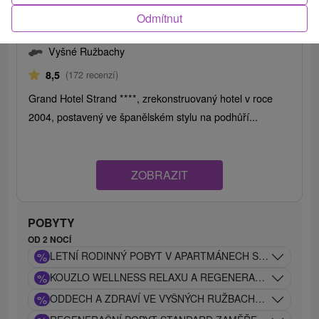
Odmítnut
Grand Hotel Strand
★
★
★
★
Vyšné Ružbachy
8,5
(172 recenzí)
Grand Hotel Strand ****, zrekonstruovaný hotel v roce
2004, postavený ve španělském stylu na podhůří...
ZOBRAZIT
POBYTY
OD 2 NOCÍ
%
LETNÍ RODINNÝ POBYT V APARTMÁNECH S WELLNESS 
%
KOUZLO WELLNESS RELAXU A REGENERACE V LÁZNÍC
%
ODDECH A ZDRAVÍ VE VYŠNÝCH RUŽBACHÁCH: EXCLUS