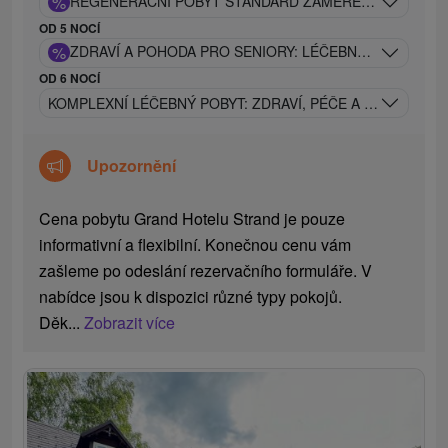
%
REGENERAČNÍ POBYT STANDARD ZAMĚŘENÝ NA OBNOV
OD 5 NOCÍ
%
ZDRAVÍ A POHODA PRO SENIORY: LÉČEBNÝ RELAX V 
OD 6 NOCÍ
KOMPLEXNÍ LÉČEBNÝ POBYT: ZDRAVÍ, PÉČE A REGENERAC
Upozornění
Cena pobytu Grand Hotelu Strand je pouze
informativní a flexibilní. Konečnou cenu vám
zašleme po odeslání rezervačního formuláře. V
nabídce jsou k dispozici různé typy pokojů.
Děk...
Zobrazit více