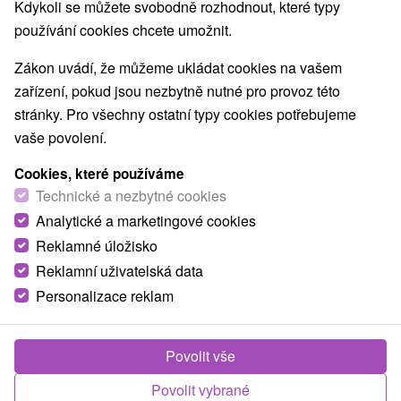
Kdykoli se můžete svobodně rozhodnout, které typy
Obce a města
používání cookies chcete umožnit.
Lučenec
(1)
Liptovský Mikuláš
(1)
Zákon uvádí, že můžeme ukládat cookies na vašem
zařízení, pokud jsou nezbytně nutné pro provoz této
NEJLEVNĚJŠÍ
NEJDRAŽŠÍ
PODLE H
VŠECHNY
stránky. Pro všechny ostatní typy cookies potřebujeme
vaše povolení.
Cookies, které používáme
Technické a nezbytné cookies
Analytické a marketingové cookies
Reklamné úložisko
Reklamní uživatelská data
Personalizace reklam
Povolit vše
Povolit vybrané