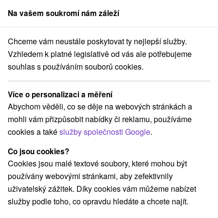
Na vašem soukromí nám záleží
člen skupiny
Sorger
Chceme vám neustále poskytovat ty nejlepší služby.
Hotely na Slovensku
Novohrad
Vzhledem k platné legislativě od vás ale potřebujeme
souhlas s používáním souborů cookies.
Hotely Novohrad
Více o personalizaci a měření
Kategorie
Abychom věděli, co se děje na webových stránkách a
mohli vám přizpůsobit nabídky či reklamu, používáme
Všechny kategorie
Hotely na Slovensku
(2)
cookies a také
služby společnosti Google
.
Hotely s bazénem
Wellness hotely na Slovensku
(1)
(1)
Hotely na Slovensku pro rodiny s dětmi
(1)
Co jsou cookies?
Hotely s termálním bazénem
(1)
Cookies jsou malé textové soubory, které mohou být
používány webovými stránkami, aby zefektivnily
uživatelský zážitek. Díky cookies vám můžeme nabízet
Vyberte lokalitu nebo termín
služby podle toho, co opravdu hledáte a chcete najít.