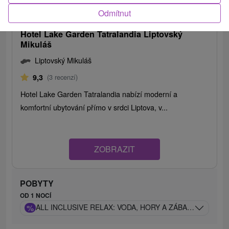
1 881,60
Kč
od
Odmítnut
/noc/osoba
Hotel Lake Garden Tatralandia Liptovský
Mikuláš
Liptovský Mikuláš
9,3
(3 recenzí)
Hotel Lake Garden Tatralandia nabízí moderní a
komfortní ubytování přímo v srdci Liptova, v...
ZOBRAZIT
POBYTY
OD 1 NOCÍ
%
ALL INCLUSIVE RELAX: VODA, HORY A ZÁBAVA V JEDNÉ 