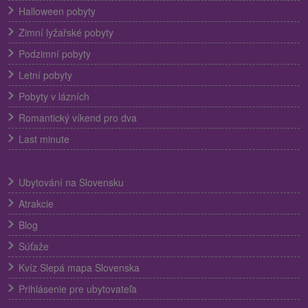
Halloween pobyty
Zimní lyžařské pobyty
Podzimní pobyty
Letní pobyty
Pobyty v lázních
Romantický víkend pro dva
Last minute
Ubytování na Slovensku
Atrakcie
Blog
Súťaže
Kvíz Slepá mapa Slovenska
Prihlásenie pre ubytovateľa