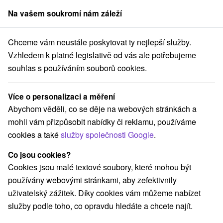
Na vašem soukromí nám záleží
člen skupiny
Sorger
Chceme vám neustále poskytovat ty nejlepší služby.
 Slovensku
Východné Slovensko
Košický kraj
Spišská Nová Ves
Vzhledem k platné legislativě od vás ale potřebujeme
souhlas s používáním souborů cookies.
Hotely Spišská Nová Ves
Více o personalizaci a měření
Kategorie
Abychom věděli, co se děje na webových stránkách a
mohli vám přizpůsobit nabídky či reklamu, používáme
Všechny kategorie
Hotely na Slovensku
(2)
cookies a také
služby společnosti Google
.
Co jsou cookies?
Vyberte lokalitu nebo termín
Cookies jsou malé textové soubory, které mohou být
používány webovými stránkami, aby zefektivnily
NEJLEVNĚJŠÍ
NEJDRAŽŠÍ
PODLE H
VŠECHNY
uživatelský zážitek. Díky cookies vám můžeme nabízet
služby podle toho, co opravdu hledáte a chcete najít.