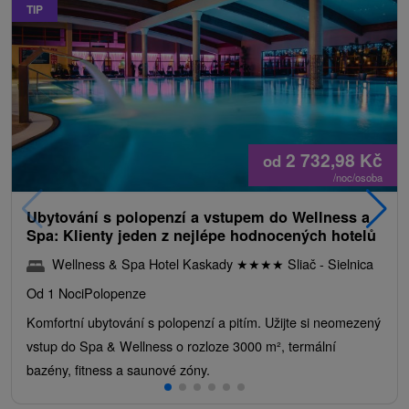
TIP
2 732,98
Kč
od
/noc/osoba
Ubytování s polopenzí a vstupem do Wellness a
Spa: Klienty jeden z nejlépe hodnocených hotelů
Wellness & Spa Hotel Kaskady
★
★
★
★
Sliač - Sielnica
Od 1 Noci
Polopenze
Komfortní ubytování s polopenzí a pitím. Užijte si neomezený
vstup do Spa & Wellness o rozloze 3000 m², termální
bazény, fitness a saunové zóny.