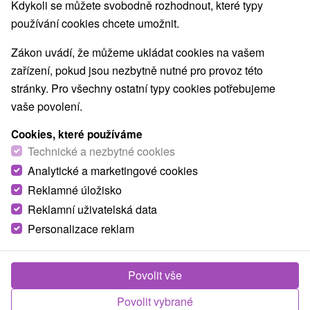
Kdykoli se můžete svobodně rozhodnout, které typy
používání cookies chcete umožnit.
Zákon uvádí, že můžeme ukládat cookies na vašem
zařízení, pokud jsou nezbytně nutné pro provoz této
stránky. Pro všechny ostatní typy cookies potřebujeme
vaše povolení.
Cookies, které používáme
Technické a nezbytné cookies
Analytické a marketingové cookies
Reklamné úložisko
Reklamní uživatelská data
Personalizace reklam
Hotel Garni 31 Spišská Nová Ves
Spišská Nová Ves
Povolit vše
Moderný hotel v okrajovej časti Spišskej Novej Vsi
ponúka svojim návštevníkom ubytovanie v...
Povolit vybrané