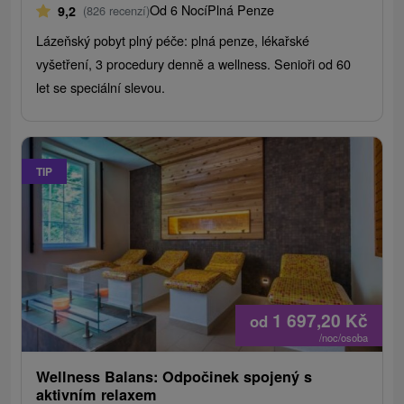
Od 6 Nocí
Plná Penze
9,2
(826 recenzí)
Lázeňský pobyt plný péče: plná penze, lékařské
vyšetření, 3 procedury denně a wellness. Senioři od 60
let se speciální slevou.
TIP
1 697,20
Kč
od
/noc/osoba
Wellness Balans: Odpočinek spojený s
aktivním relaxem