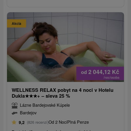
Akcia
2 044,12
Kč
od
/noc/osoba
WELLNESS RELAX pobyt na 4 noci v Hotelu
Dukla
★
★
★
+ – sleva 25 %
Lázne Bardejovské Kúpele
Bardejov
Od 2 Nocí
Plná Penze
9,2
(826 recenzí)