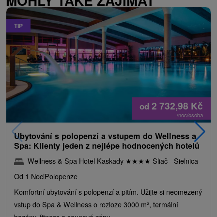
MOHLY TAKÉ ZAJÍMAT
TIP
2 732,98
Kč
od
/noc/osoba
Ubytování s polopenzí a vstupem do Wellness a
Spa: Klienty jeden z nejlépe hodnocených hotelů
Wellness & Spa Hotel Kaskady
★
★
★
★
Sliač - Sielnica
Od 1 Noci
Polopenze
Komfortní ubytování s polopenzí a pitím. Užijte si neomezený
vstup do Spa & Wellness o rozloze 3000 m², termální
bazény, fitness a saunové zóny.