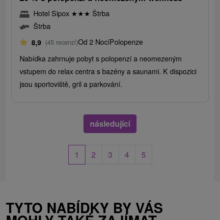
Hotel Sipox
★
★
★
Štrba
Štrba
Od 2 Nocí
Polopenze
8,9
(45 recenzí)
Nabídka zahrnuje pobyt s polopenzí a neomezeným
vstupem do relax centra s bazény a saunami. K dispozici
jsou sportoviště, gril a parkování.
následující
1
2
3
4
5
TYTO NABÍDKY BY VÁS