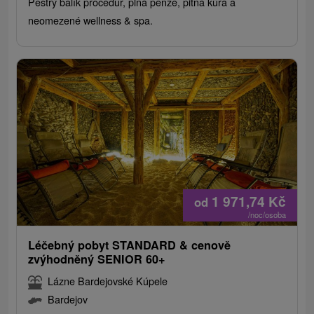
Pestrý balík procedur, plná penze, pitná kúra a
neomezené wellness & spa.
1 971,74
Kč
od
/noc/osoba
Léčebný pobyt STANDARD & cenově
zvýhodněný SENIOR 60+
Lázne Bardejovské Kúpele
Bardejov