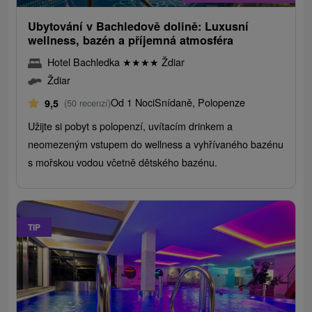
Ubytování v Bachledově dolině: Luxusní
wellness, bazén a příjemná atmosféra
Hotel Bachledka
★
★
★
★
Ždiar
Ždiar
Od 1 Noci
Snídaně, Polopenze
9,5
(50 recenzí)
Užijte si pobyt s polopenzí, uvítacím drinkem a
neomezeným vstupem do wellness a vyhřívaného bazénu
s mořskou vodou včetně dětského bazénu.
TIP