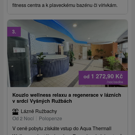
fitness centra a k plaveckému bazénu či vírivkám.
3.
1 272,90
Kč
od
/noc/osoba
Kouzlo wellness relaxu a regenerace v lázních
v srdci Vyšných Ružbách
Lázně Ružbachy
Od 2 Nocí
Polopenze
V ceně pobytu získáte vstup do Aqua Thermall