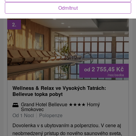
Odmítnut
2.
2 755,45
Kč
od
/noc/osoba
Wellness & Relax ve Vysokých Tatrách:
Bellevue topka pobyt
Grand Hotel Bellevue
★
★
★
★
Horný
Smokovec
Od 1 Noci
Polopenze
Dovolenka v s ubytovaním a polpenziou. V cene aj
neobmedzený prístup do nového saunového sveta,