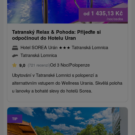
1 435,13
Kč
od
/noc/osoba
Tatranský Relax & Pohoda: Přijeďte si
odpočinout do Hotelu Uran
Hotel SOREA Urán
★
★
★
Tatranská Lomnica
Tatranská Lomnica
Od 3 Nocí
Polopenze
9,0
(721 recenzí)
Ubytování v Tatranské Lomnici s polopenzí a
alternativním vstupem do Wellness Urania. Skvělá poloha
u lanovky a bohaté slevy do hotelů Sorea.
TIP