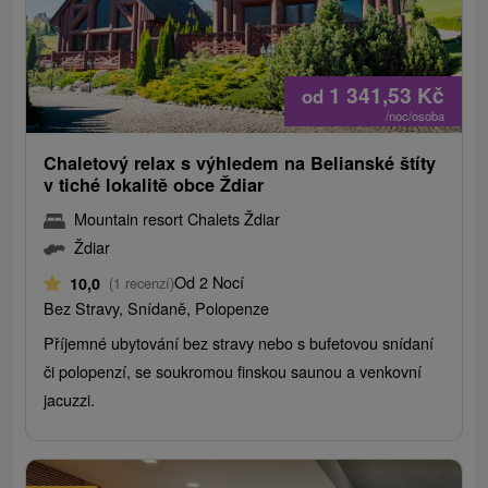
1 341,53
Kč
od
/noc/osoba
Chaletový relax s výhledem na Belianské štíty
v tiché lokalitě obce Ždiar
Mountain resort Chalets Ždiar
Ždiar
Od 2 Nocí
10,0
(1 recenzí)
Bez Stravy, Snídaně, Polopenze
Příjemné ubytování bez stravy nebo s bufetovou snídaní
či polopenzí, se soukromou finskou saunou a venkovní
jacuzzi.