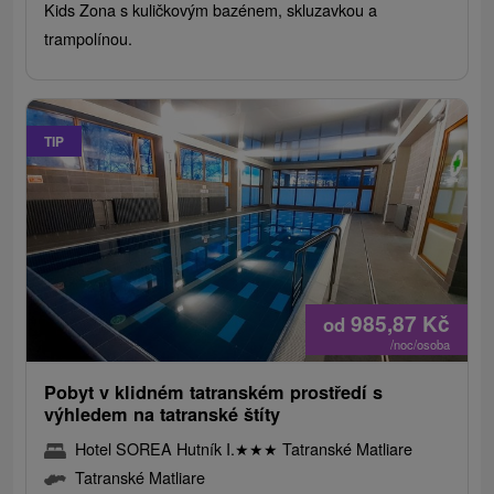
Kids Zona s kuličkovým bazénem, ​​skluzavkou a
trampolínou.
TIP
985,87
Kč
od
/noc/osoba
Pobyt v klidném tatranském prostředí s
výhledem na tatranské štíty
Hotel SOREA Hutník I.
★
★
★
Tatranské Matliare
Tatranské Matliare