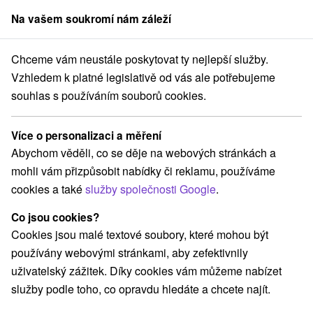
Na vašem soukromí nám záleží
člen skupiny
Sorger
Chceme vám neustále poskytovat ty nejlepší služby.
Pobyty na Slovensku
Jarní pobyty
Prešovský kraj
Vzhledem k platné legislativě od vás ale potřebujeme
souhlas s používáním souborů cookies.
Jarní pobyty Prešovský kraj
Více o personalizaci a měření
Kategorie
Abychom věděli, co se děje na webových stránkách a
mohli vám přizpůsobit nabídky či reklamu, používáme
Všechny kategorie
Pobyty v akci
(37)
cookies a také
služby společnosti Google
.
Wellness pobyty
Víkendové pobyty
(52)
(50)
Romantické pobyty
Pobyty pro seniory
(15)
(21)
Co jsou cookies?
Rodinné pobyty
(44)
Cookies jsou malé textové soubory, které mohou být
používány webovými stránkami, aby zefektivnily
uživatelský zážitek. Díky cookies vám můžeme nabízet
Vyberte lokalitu nebo termín
služby podle toho, co opravdu hledáte a chcete najít.