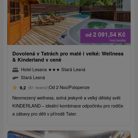
2 091,54
Kč
od
/noc/osoba
Dovolená v Tatrách pro malé i velké: Wellness
& Kinderland v ceně
Hotel Lesana
★
★
★
Stará Lesná
Stará Lesná
Od 2 Nocí
Polopenze
9,2
(61 recenzí)
Neomezený wellness, solná jeskyně a velký dětský svět
KINDERLAND – ideální kombinace odpočinku pro rodiče
a zábavy pro děti v přírodě Tater.