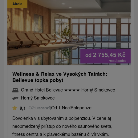
Akcia
2 755,45
Kč
od
/noc/osoba
Wellness & Relax ve Vysokých Tatrách:
Bellevue topka pobyt
Grand Hotel Bellevue
★
★
★
★
Horný Smokovec
Horný Smokovec
Od 1 Noci
Polopenze
9,1
(371 recenzí)
Dovolenka v s ubytovaním a polpenziou. V cene aj
neobmedzený prístup do nového saunového sveta,
fitness centra a k plaveckému bazénu či vírivkám.