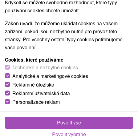
Nejprodávanější
Kdykoli se můžete svobodně rozhodnout, které typy
používání cookies chcete umožnit.
1.
Zákon uvádí, že můžeme ukládat cookies na vašem
zařízení, pokud jsou nezbytně nutné pro provoz této
stránky. Pro všechny ostatní typy cookies potřebujeme
vaše povolení.
Cookies, které používáme
1 747,11
Kč
od
Technické a nezbytné cookies
/noc/osoba
Analytické a marketingové cookies
Reklamné úložisko
Tatranský Wellness Relax v srdci Štrbského
Plesa: Tatry pro celou rodinu
Reklamní uživatelská data
Personalizace reklam
Hotel Toliar
★
★
★
Štrbské Pleso
Od 1 Noci
Snídaně, Polopenze
Horská dovolená s ubytováním, stravou a denním
Povolit vše
3-hodinovým vstupem do Vitálního světa. Užijte si
Povolit vybrané
bazén se slanou vodou, sauny, vířivku a...