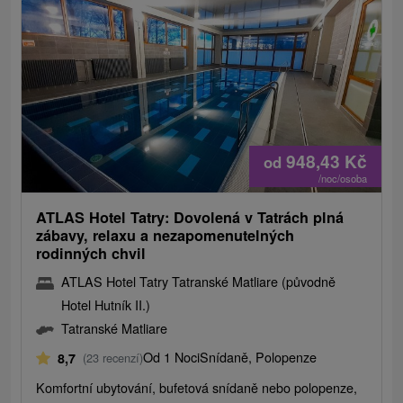
948,43
Kč
od
/noc/osoba
ATLAS Hotel Tatry: Dovolená v Tatrách plná
zábavy, relaxu a nezapomenutelných
rodinných chvil
ATLAS Hotel Tatry Tatranské Matliare (původně
Hotel Hutník II.)
Tatranské Matliare
Od 1 Noci
Snídaně, Polopenze
8,7
(23 recenzí)
Komfortní ubytování, bufetová snídaně nebo polopenze,