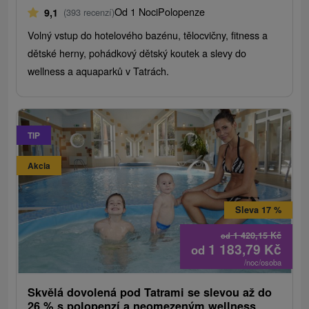
Od 1 Noci
Polopenze
9,1
(393 recenzí)
Volný vstup do hotelového bazénu, tělocvičny, fitness a
dětské herny, pohádkový dětský koutek a slevy do
wellness a aquaparků v Tatrách.
TIP
Akcia
Sleva 17 %
1 420,15
Kč
od
1 183,79
Kč
od
/noc/osoba
Skvělá dovolená pod Tatrami se slevou až do
26 % s polopenzí a neomezeným wellness