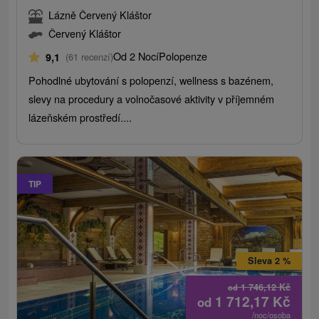
Lázně Červený Kláštor
Červený Kláštor
Od 2 Nocí
Polopenze
9,1
(61 recenzí)
Pohodlné ubytování s polopenzí, wellness s bazénem, ​​
slevy na procedury a volnočasové aktivity v příjemném
lázeňském prostředí....
TIP
Sleva 2 %
1 746,12
Kč
od
1 712,17
Kč
od
/noc/osoba