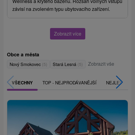
Wellness a krytého bazénu. Rozsah volných vstupů
závisí na zvoleném typu ubytovacího zařízení.
Zobrazit více
Obce a města
Zobrazit vše
Nový Smokovec
(5)
Stará Lesná
(5)
TOP - NEJPRODÁVANĚJŠÍ
NEJLEVNĚJŠ
VŠECHNY