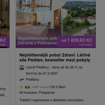
Kč
1 830,83
Kč
od
osoba
/noc/osoba
Nejoblíbenější pobyt Zdraví: Léčivá
síla Piešťan, bestseller mezi pobyty
Lázně Piešťany - sleva až do 25 % na
termíny do 27.2.2027
Piešťany
Od 2 Nocí
8,9
(1687 recenzí)
lémy
All Inclusive, Polopenze
sáž,
Tradiční regenerace s lékařskou konzultací,