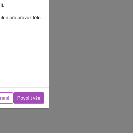
t.
tné pro provoz této
brané
Povolit vše