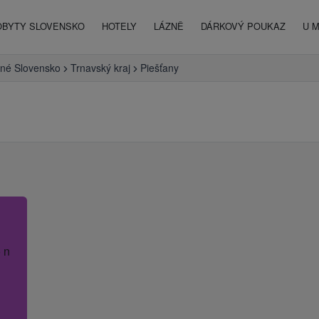
OBYTY SLOVENSKO
HOTELY
LÁZNĚ
DÁRKOVÝ POUKAZ
U 
né Slovensko
Trnavský kraj
Piešťany
 název hotelu.