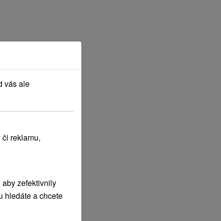
d vás ale
 či reklamu,
aby zefektivnily
u hledáte a chcete