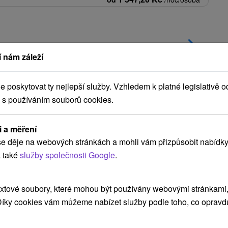
NEJLEVNĚJŠÍ
NEJDRAŽŠÍ
PODLE HODNOCENÍ
 nám záleží
poskytovat ty nejlepší služby. Vzhledem k platné legislativě o
 s používáním souborů cookies.
i a měření
e děje na webových stránkách a mohli vám přizpůsobit nabídky
 také
služby společnosti Google
.
Kč
1 547,20
Kč
od
xtové soubory, které mohou být používány webovými stránkami, 
osoba
/noc/osoba
 Díky cookies vám můžeme nabízet služby podle toho, co opravd
yt
Dovolená v jednom z
nejoblíbenějších wellness hotelů v