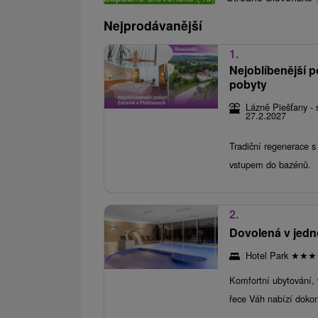
Nejprodávanější
1.
Nejoblíbenější p
pobyty
Lázně Piešťany - 
27.2.2027
Tradiční regenerace 
vstupem do bazénů.
2.
Dovolená v jedn
Hotel Park
★
★
★
Komfortní ubytování, w
řece Váh nabízí dokon