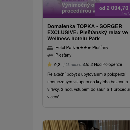
2 094,70
od
/noc/
Domalenka TOPKA - SORGER
EXCLUSIVE: Piešťanský relax ve
Wellness hotelu Park
Hotel Park
★
★
★
★
Piešťany
Piešťany
Od 2 Nocí
Polopenze
9,2
(423 recenzí)
Relaxační pobyt s ubytováním a polopenzí,
neomezeným vstupem do krytého bazénu a
vířivky, 2-hod. vstupem do saun a 1 procedu
v ceně.