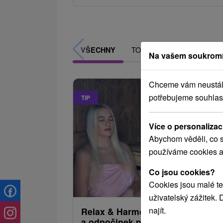
TOP - NEJPRODÁVANĚJŠÍ
VŠECHNY
Na vašem soukromí
Chceme vám neustále 
potřebujeme souhlas
TIP
Více o personalizac
Abychom věděli, co s
používáme cookies a
Co jsou cookies?
2 122,96
od
Cookies jsou malé te
/noc/
uživatelský zážitek.
najít.
Relax & Harmonie: Relaxační pob
a odpočinek pro každého