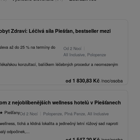
obyt Zdraví: Léčivá síla Piešťan, bestseller mezi
sleva až do 25 % na termíny do
Od 2 Nocí
All Inclusive, Polopenze
s lékařskou konzultací, balíčkem léčebných procedur a neomezeným
1 830,83
Kč
od
/noc/osoba
om z nejoblíbenějších wellness hotelů v Piešťanech
★
Piešťany
Od 2 Nocí
Polopenze, Plná Penze, All Inclusive
ellness, tichá a klidná lokalita a jedinečný letní růžový sad naproti
alý odpočinek,...
1 547,20
Kč
od
/noc/osoba