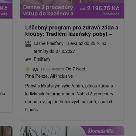
Kč
2 196,75
Kč
od
osoba
/noc/osoba
Léčebný program pro zdravá záda a
klouby: Tradiční lázeňský pobyt –
Lázně Piešťany - sleva až do 25 % na
termíny do 27.2.2027
Piešťany
Od 7 Nocí
8,9
(1687 recenzí)
Plná Penze, All Inclusive
Pobyt s lékařským vyšetřením, pitnou kúrou a
rou
individuálním programem. Nabízí 3 procedury
denně a vstup do hotelových bazénů, saun či
fitness.