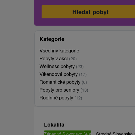
Kategorie
Všechny kategorie
Pobyty v akci
(20)
Wellness pobyty
(23)
Víkendové pobyty
(17)
Romantické pobyty
(6)
Pobyty pro seniory
(13)
Rodinné pobyty
(12)
Lokalita
Západné Slovensko
(48)
Stredné Slovensko