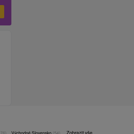
Zobrazit vše
(76)
Východné Slovensko
(54)