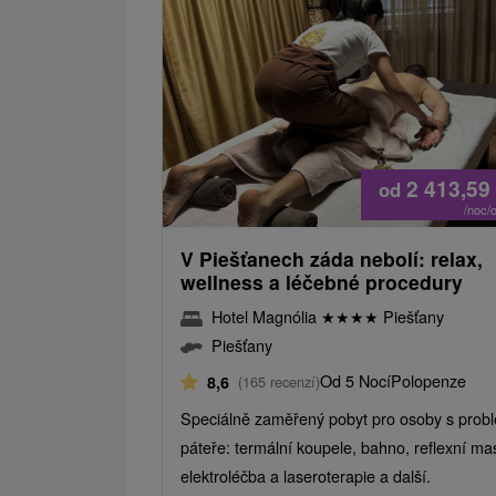
2 413,59
od
/noc/
V Piešťanech záda nebolí: relax,
wellness a léčebné procedury
Hotel Magnólia
★
★
★
★
Piešťany
Piešťany
Od 5 Nocí
Polopenze
8,6
(165 recenzí)
Speciálně zaměřený pobyt pro osoby s prob
páteře: termální koupele, bahno, reflexní ma
elektroléčba a laseroterapie a další.