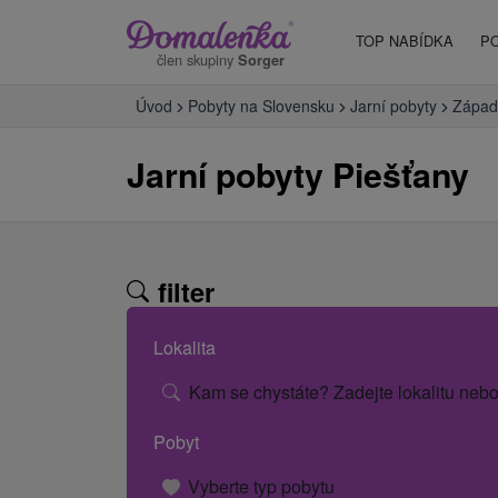
TOP NABÍDKA
P
člen skupiny
Sorger
Úvod
Pobyty na Slovensku
Jarní pobyty
Západ
Jarní pobyty Piešťany
filter
Lokalita
Kam se chystáte? Zadejte lokalitu nebo
Pobyt
Vyberte typ pobytu