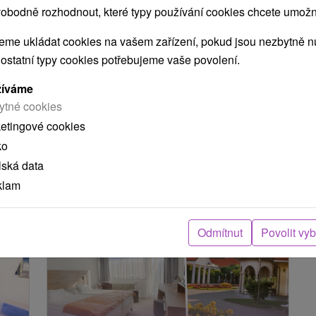
obodně rozhodnout, které typy používání cookies chcete umožni
Piešťanech
Hotel Park
★
★
★
★
Piešťany
me ukládat cookies na vašem zařízení, pokud jsou nezbytně nu
Piešťany
 ostatní typy cookies potřebujeme vaše povolení.
Od 2 Nocí
9,2
(423 recenzí)
,
žíváme
Polopenze, Plná Penze, All Inclusive
ytné cookies
Komfortní ubytování, wellness, tichá a klidná
ketingové cookies
lokalita a jedinečný letní růžový sad naproti řece
ko
Váh nabízí dokonalý odpočinek,...
lská data
klam
Odmítnut
Povolit vy