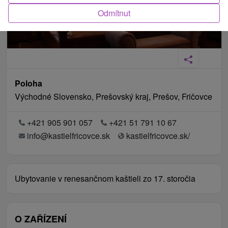
Odmítnut
Poloha
Východné Slovensko, Prešovský kraj, Prešov, Fričovce
+421 905 901 057
+421 51 791 10 67
info@kastielfricovce.sk
kastielfricovce.sk/
Ubytovanie v renesančnom kaštieli zo 17. storočia
O ZAŘÍZENÍ