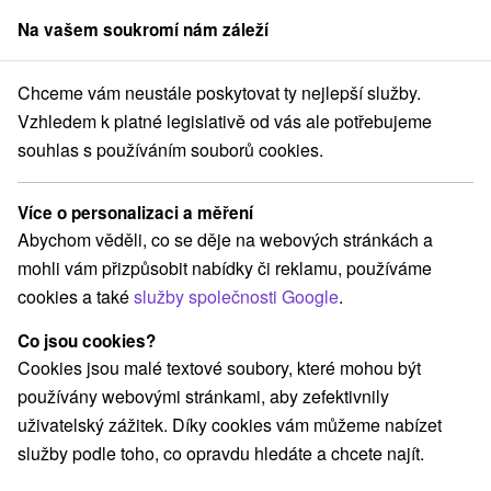
Na vašem soukromí nám záleží
člen skupiny
Sorger
Chceme vám neustále poskytovat ty nejlepší služby.
Východné Slovensko
Prešovský kraj
Fričovce
Kaštieľ Fričovce
Vzhledem k platné legislativě od vás ale potřebujeme
souhlas s používáním souborů cookies.
Kaštieľ Fričovce
Fričovce
Více o personalizaci a měření
Abychom věděli, co se děje na webových stránkách a
mohli vám přizpůsobit nabídky či reklamu, používáme
Rezervovat přes booking
cookies a také
služby společnosti Google
.
Co jsou cookies?
Cookies jsou malé textové soubory, které mohou být
REZERVACE A VÝBĚR POBYTU
používány webovými stránkami, aby zefektivnily
Kontaktujte přímo ubytovatele.
uživatelský zážitek. Díky cookies vám můžeme nabízet
služby podle toho, co opravdu hledáte a chcete najít.
Navigovat do místa