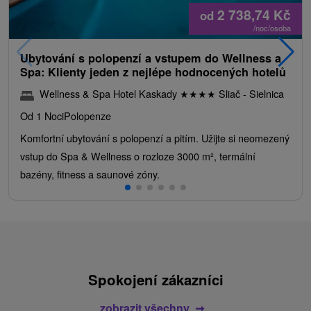
2 738,74
Kč
od
/noc/osoba
Ubytování s polopenzí a vstupem do Wellness a
Spa: Klienty jeden z nejlépe hodnocených hotelů
Wellness & Spa Hotel Kaskady
★
★
★
★
Sliač - Sielnica
Od 1 Noci
Polopenze
Komfortní ubytování s polopenzí a pitím. Užijte si neomezený
vstup do Spa & Wellness o rozloze 3000 m², termální
bazény, fitness a saunové zóny.
Spokojení zákazníci
zobrazit všechny