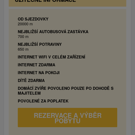
telefón s priamou linkou, pracovný stôl,
obývací priestor
OD SJEZDOVKY
20000 m
NEJBLIŽŠÍ AUTOBUSOVÁ ZASTÁVKA
700 m
NEJBLIŽŠÍ POTRAVINY
650 m
INTERNET WIFI V CELÉM ZAŘÍZENÍ
INTERNET ZDARMA
INTERNET NA POKOJI
DÍTĚ ZDARMA
DOMÁCÍ ZVÍŘE POVOLENO POUZE PO DOHODĚ S
MAJITELEM
POVOLENÉ ZA POPLATEK
REZERVACE A VÝBĚR
POBYTU