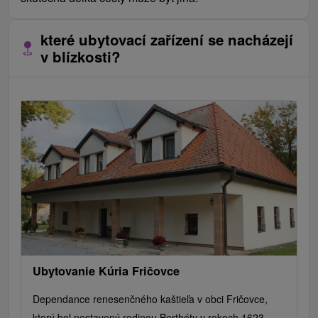
které ubytovací zařízení se nacházejí
v blízkosti?
Ubytovanie Kúria Fričovce
Dependance renesenčného kaštieľa v obci Fričovce,
ktorý bol postavený rodinou Berthóty v rokoch 1623 –