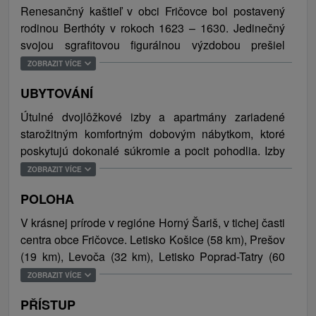
Renesančný kaštieľ v obci Fričovce b
ol postavený
rodinou Berthóty v rokoch 1623 – 1630. Jedinečný
svojou
sgrafitovou figurálnou výzdobou prešiel
kompletnou rekonštrukciou od statického
ZOBRAZIT VÍCE
zabezpečenia až po obnovu exteriérov a interiérov
UBYTOVÁNÍ
ako i hospodárskych budov a parku. V súčasnosti
kaštieľ p
onúka komfortné ubytovanie v izbách a
Útulné dvojlôžkové izby a apartmány zariadené
apartmánoch zariadených dobovým nábytkom.
starožitným komfortným dobovým nábytkom, ktoré
Obklopuje ho krásny historický štátom chránený park
poskytujú dokonalé súkromie a pocit pohodlia. Izby
s 19. storočia s unikátnym stromom Ginko Bilboa,
sú vybavené vlastným sociálnym zariadením
ZOBRAZIT VÍCE
jazierkami a rôznymi príjemnými zákutiami a
(sprchový kút, toaleta), káblová TV, WiFi, apartmány
zaujímavými historickými budovami (kaplnka, hrobka
POLOHA
majú aj obývaciu časť. Celková kapacita ubytovania
rod. Ghillányi, kúria (starý mlyn) a elektráreň).
je 43 osôb.
V krásnej prírode v regióne Horný Šariš, v tichej časti
Hosťom je k dispozícií aj reštaurácia, kaviareň, letná
centra obce Fričovce. Letisko Košice (58 km), Prešov
terasa a altánok s grilom, ďalej hudobný a poľovnícky
(19 km), Levoča (32 km), Letisko Poprad-Tatry (60
salónik, svadobná sála a vínna pivnica. Pre
km).
ZOBRAZIT VÍCE
najmenších návštevníkov je pripravené detské
vonkajšie ihrisko s preliezkami a šmýkačkou.
PŘÍSTUP
Samozrejmosťou je bezplatné WiFi pripojenie na