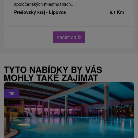
spoločenských miestnostiach....
Prešovský kraj -
Lipovce
6.1 Km
načíst další
TYTO NABÍDKY BY VÁS
MOHLY TAKÉ ZAJÍMAT
TIP