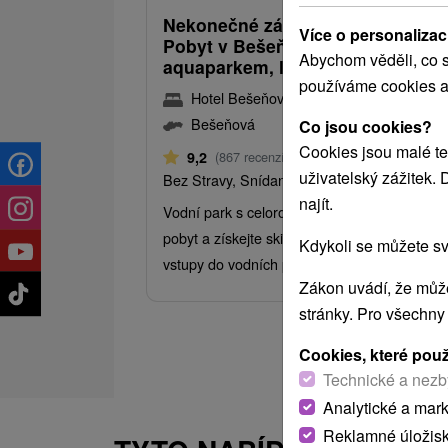
Nekonečné zážitky na maximum:
Více o personalizac
Pobyt v Bešeňové s neomezený
Abychom věděli, co s
aquaparkem, lanovkami a skipas
používáme cookies a
Hotel Bešeňová
★
★
★
Bešeňová
Bešeňová
Co jsou cookies?
Cookies jsou malé te
Od 1 Noci
9,2
(867 recenzí)
uživatelský zážitek.
Bez Stravy, Snídaně, Polopenze
najít.
Vodní park s celoročním provozem. Užijte si
pobyt a získejte skipasy/lístky na lanovky a
Kdykoli se můžete sv
vstupy do vodních parků pro každou osobu.
Zákon uvádí, že může
stránky. Pro všechny
Cookies, které pou
Technické a nezb
Analytické a mar
Reklamné úložis