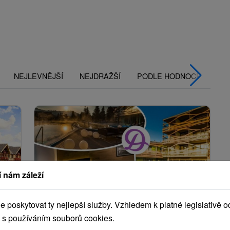
NEJLEVNĚJŠÍ
NEJDRAŽŠÍ
PODLE HODNOCENÍ
 nám záleží
poskytovat ty nejlepší služby. Vzhledem k platné legislativě o
Kč
2 270,03
Kč
od
 s používáním souborů cookies.
osoba
/noc/osoba