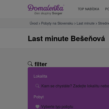
TOP NABÍDKA
P
člen skupiny
Sorger
Úvod
Pobyty na Slovensku
Last minute
Stredn
Last minute Bešeňová
filter
Lokalita
Kam se chystáte? Zadejte lokalitu nebo
Pobyt
Vyberte typ pobytu