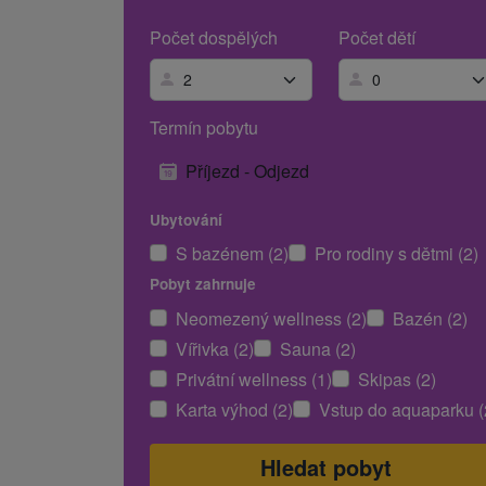
Počet dospělých
Počet dětí
Termín pobytu
Příjezd - Odjezd
Ubytování
S bazénem (2)
Pro rodiny s dětmi (2)
Pobyt zahrnuje
Neomezený wellness (2)
Bazén (2)
Vířivka (2)
Sauna (2)
Privátní wellness (1)
Skipas (2)
Karta výhod (2)
Vstup do aquaparku (