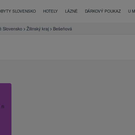
OBYTY SLOVENSKO
HOTELY
LÁZNĚ
DÁRKOVÝ POUKAZ
U 
é Slovensko
Žilinský kraj
Bešeňová
 název hotelu.