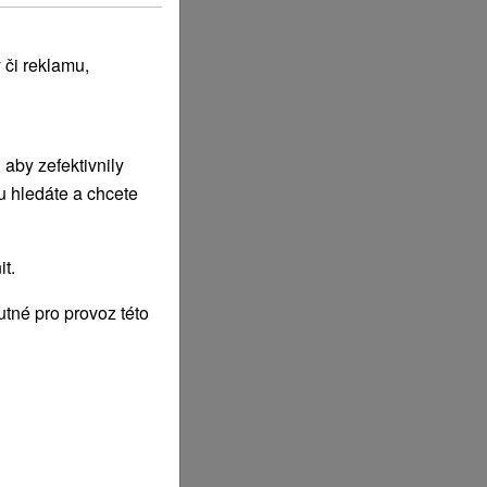
 či reklamu,
aby zefektivnily
u hledáte a chcete
t.
tné pro provoz této