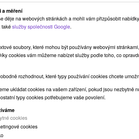
Ubytování v luxusním hotelu s
i a měření
m
Thermal zónou, neomezenými
e děje na webových stránkách a mohli vám přizpůsobit nabídky
sy
aquaparky a lístky na lanovky
 také
služby společnosti Google
.
Hotel Galeria Thermal
★
★
★
★
Bešeňová
Bešeňová
xtové soubory, které mohou být používány webovými stránkami, 
Od 1 Noci
9,7
(137 recenzí)
 Díky cookies vám můžeme nabízet služby podle toho, co opravd
Snídaně, Polopenze
Užijte si pobyt a získejte skipasy/lístky na
lanovky do středisek Jasná a Vysoké Tatry a
obodně rozhodnout, které typy používání cookies chcete umožni
vstupy do vodních parků pro každou osobu.
me ukládat cookies na vašem zařízení, pokud jsou nezbytně nu
 ostatní typy cookies potřebujeme vaše povolení.
žíváme
ytné cookies
ketingové cookies
ko