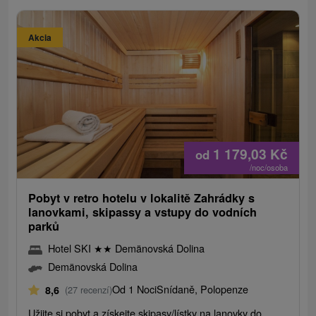
Akcia
1 179,03
Kč
od
/noc/osoba
Pobyt v retro hotelu v lokalitě Zahrádky s
lanovkami, skipassy a vstupy do vodních
parků
Hotel SKI
★
★
Demänovská Dolina
Demänovská Dolina
Od 1 Noci
Snídaně, Polopenze
8,6
(27 recenzí)
Užijte si pobyt a získejte skipasy/lístky na lanovky do