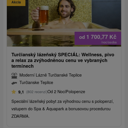
Akcia
1 700,77
Kč
od
/noc/osoba
Turčianský lázeňský SPECIÁL: Wellness, pivo
a relax za zvýhodněnou cenu ve vybraných
termínech
Moderní Lázně Turčianské Teplice
Turčianske Teplice
Od 2 Nocí
Polopenze
9,1
(802 recenzí)
Speciální lázeňský pobyt za výhodnou cenu s polopenzí,
vstupem do Spa & Aquapark a bonusovou procedurou
ZDARMA.