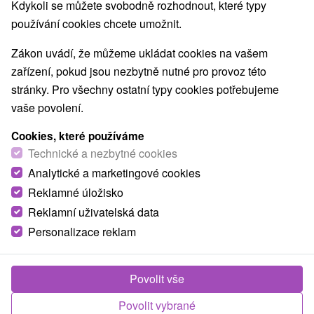
Nejprodávanější
Kdykoli se můžete svobodně rozhodnout, které typy
používání cookies chcete umožnit.
1.
Zákon uvádí, že můžeme ukládat cookies na vašem
zařízení, pokud jsou nezbytně nutné pro provoz této
stránky. Pro všechny ostatní typy cookies potřebujeme
vaše povolení.
Cookies, které používáme
801,61
Kč
od
Technické a nezbytné cookies
/noc/osoba
Analytické a marketingové cookies
Reklamné úložisko
Dovolená v Jánské dolině s wellness
nabízející mix tradicí a moderní gastronomie
Reklamní uživatelská data
Personalizace reklam
Hotel Strachanovka
★
★
★
Liptovský Ján
Od 1 Noci
Snídaně, Polopenze
Ubytování na Liptově s flexibilní stravou, welcome
Povolit vše
drinkem a denním vstupem do wellness Rusnácký
Povolit vybrané
Baňa.