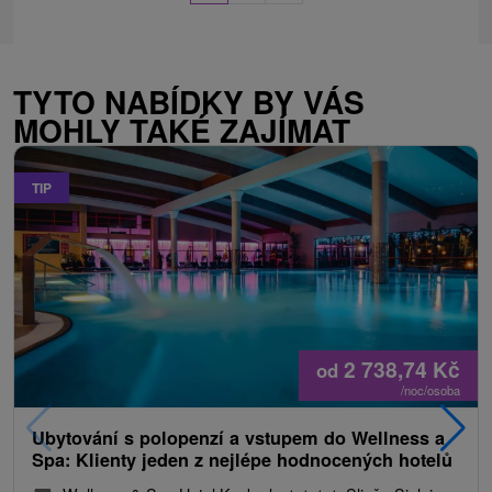
TYTO NABÍDKY BY VÁS
MOHLY TAKÉ ZAJÍMAT
TIP
2 738,74
Kč
od
/noc/osoba
Ubytování s polopenzí a vstupem do Wellness a
Spa: Klienty jeden z nejlépe hodnocených hotelů