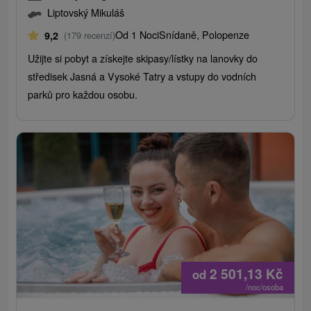
Liptovský Mikuláš
Od 1 Noci
Snídaně, Polopenze
9,2
(179 recenzí)
Užijte si pobyt a získejte skipasy/lístky na lanovky do
středisek Jasná a Vysoké Tatry a vstupy do vodních
parků pro každou osobu.
2 501,13
Kč
od
/noc/osoba