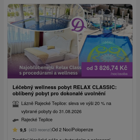
3 826,74
Kč
od
/noc/osoba
Léčebný wellness pobyt RELAX CLASSIC:
oblíbený pobyt pro dokonalé uvolnění
Lázně Rajecké Teplice: sleva ve výši 20 % na
vybrané pobyty do 31.08.2026
Rajecké Teplice
Od 2 Nocí
Polopenze
9,5
(423 recenzí)
Tradiční lázeňská péče s ubytováním a polopenzí.