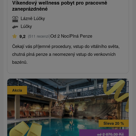
Víkendový wellness pobyt pro pracovně
zaneprázdněné
Lázně Lúčky
Lúčky
Od 2 Nocí
Plná Penze
9,2
(511 recenzí)
Čekají vás příjemné procedury, vstup do vitálního světa,
chutná plná penze a neomezený vstup do venkovních
bazénů.
Akcia
Sleva 20 %
2 876,30
Kč
od