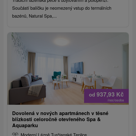
Součástí balíčku je neomezený vstup do termálních
bazénů, Natural Spa,...
937,93
Kč
od
/noc/osoba
Dovolená v nových apartmánech v těsné
blízkosti celoročně otevřeného Spa &
Aquaparku
Moderní Lázně Turčianské Teplice