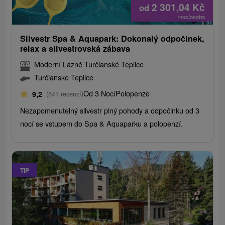
2 301,04
Kč
od
/noc/osoba
Silvestr Spa & Aquapark: Dokonalý odpočinek,
relax a silvestrovská zábava
Moderní Lázně Turčianské Teplice
Turčianske Teplice
Od 3 Nocí
Polopenze
9,2
(541 recenzí)
Nezapomenutelný silvestr plný pohody a odpočinku od 3
nocí se vstupem do Spa & Aquaparku a polopenzí.
TIP