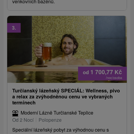
venkovních bazénů.
3.
1 700,77
Kč
od
/noc/osoba
Turčianský lázeňský SPECIÁL: Wellness, pivo
a relax za zvýhodněnou cenu ve vybraných
termínech
Moderní Lázně Turčianské Teplice
Od 2 Nocí
Polopenze
Speciální lázeňský pobyt za výhodnou cenu s