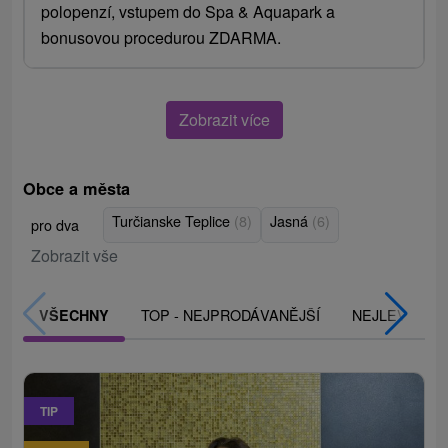
polopenzí, vstupem do Spa & Aquapark a
bonusovou procedurou ZDARMA.
Zobrazit více
Obce a města
Turčianske Teplice
(8)
Jasná
(6)
pro dva
Zobrazit vše
TOP - NEJPRODÁVANĚJŠÍ
NEJLEVNĚJŠ
VŠECHNY
TIP