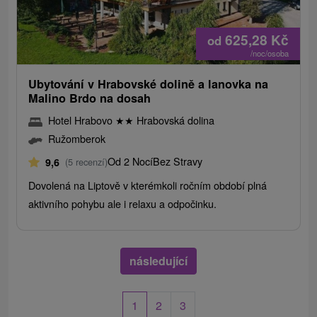
625,28
Kč
od
/noc/osoba
Ubytování v Hrabovské dolině a lanovka na
Malino Brdo na dosah
Hotel Hrabovo
★
★
Hrabovská dolina
Ružomberok
Od 2 Nocí
Bez Stravy
9,6
(5 recenzí)
Dovolená na Liptově v kterémkoli ročním období plná
aktivního pohybu ale i relaxu a odpočinku.
následující
1
2
3