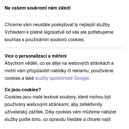
Na vašem soukromí nám záleží
člen skupiny
Sorger
Chceme vám neustále poskytovat ty nejlepší služby.
Pobyty na Slovensku
Last minute
Žilinský kraj
Vzhledem k platné legislativě od vás ale potřebujeme
souhlas s používáním souborů cookies.
Last minute Žilinský kraj
Více o personalizaci a měření
Kategorie
Abychom věděli, co se děje na webových stránkách a
mohli vám přizpůsobit nabídky či reklamu, používáme
Všechny kategorie
Pobyty v akci
(37)
cookies a také
služby společnosti Google
.
Wellness pobyty
Víkendové pobyty
(54)
(53)
Romantické pobyty
Pobyty pro seniory
(19)
(19)
Co jsou cookies?
Rodinné pobyty
(45)
Cookies jsou malé textové soubory, které mohou být
používány webovými stránkami, aby zefektivnily
uživatelský zážitek. Díky cookies vám můžeme nabízet
Vyberte lokalitu nebo termín
služby podle toho, co opravdu hledáte a chcete najít.