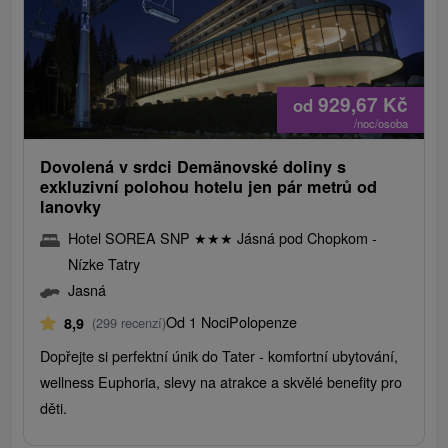
929,67
Kč
od
/noc/osoba
Dovolená v srdci Demänovské doliny s
exkluzivní polohou hotelu jen pár metrů od
lanovky
Hotel SOREA SNP
★
★
★
Jásná pod Chopkom -
Nízke Tatry
Jasná
Od 1 Noci
Polopenze
8,9
(299 recenzí)
Dopřejte si perfektní únik do Tater - komfortní ubytování,
wellness Euphoria, slevy na atrakce a skvělé benefity pro
děti.