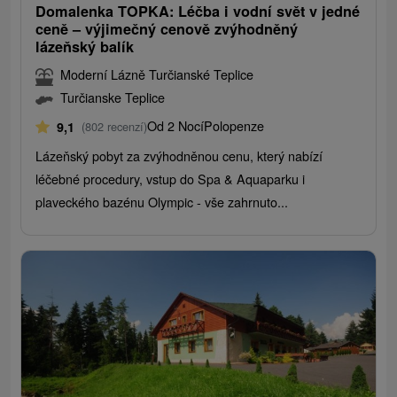
Domalenka TOPKA: Léčba i vodní svět v jedné
ceně – výjimečný cenově zvýhodněný
lázeňský balík
Moderní Lázně Turčianské Teplice
Turčianske Teplice
Od 2 Nocí
Polopenze
9,1
(802 recenzí)
Lázeňský pobyt za zvýhodněnou cenu, který nabízí
léčebné procedury, vstup do Spa & Aquaparku i
plaveckého bazénu Olympic - vše zahrnuto...