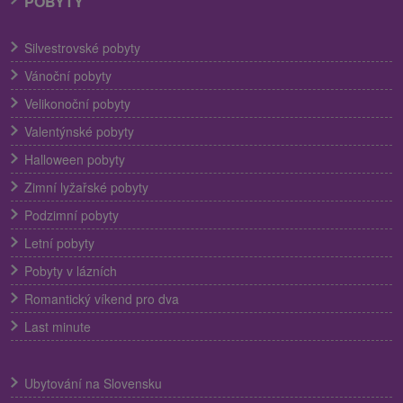
POBYTY
Silvestrovské pobyty
Vánoční pobyty
Velikonoční pobyty
Valentýnské pobyty
Halloween pobyty
Zimní lyžařské pobyty
Podzimní pobyty
Letní pobyty
Pobyty v lázních
Romantický víkend pro dva
Last minute
Ubytování na Slovensku