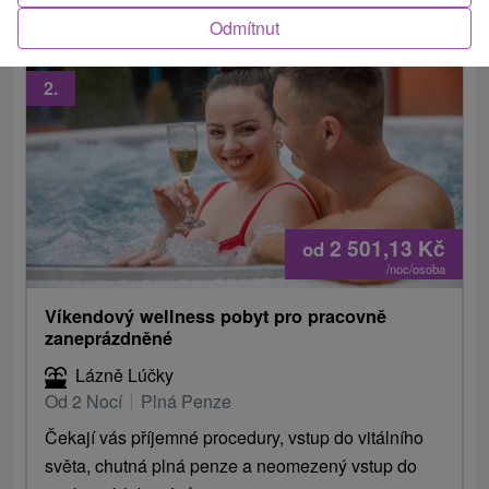
Odmítnut
2.
2 501,13
Kč
od
/noc/osoba
Víkendový wellness pobyt pro pracovně
zaneprázdněné
Lázně Lúčky
Od 2 Nocí
Plná Penze
Čekají vás příjemné procedury, vstup do vitálního
světa, chutná plná penze a neomezený vstup do