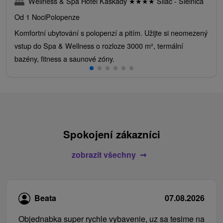
Wellness & Spa Hotel Kaskady
★
★
★
★
Sliač - Sielnica
Od 1 Noci
Polopenze
Komfortní ubytování s polopenzí a pitím. Užijte si neomezený
vstup do Spa & Wellness o rozloze 3000 m², termální
bazény, fitness a saunové zóny.
Spokojení zákazníci
zobrazit všechny
Beata
07.08.2026
Objednabka super rychle vybavenie, uz sa tesime na