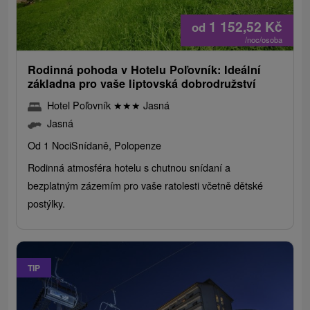
1 152,52
Kč
od
/noc/osoba
Rodinná pohoda v Hotelu Poľovník: Ideální
základna pro vaše liptovská dobrodružství
Hotel Poľovník
★
★
★
Jasná
Jasná
Od 1 Noci
Snídaně, Polopenze
Rodinná atmosféra hotelu s chutnou snídaní a
bezplatným zázemím pro vaše ratolesti včetně dětské
postýlky.
TIP