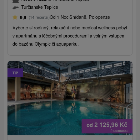
Turčianske Teplice
Od 1 Noci
Snídaně, Polopenze
9,9
(14 recenzí)
Vyberte si rodinný, relaxační nebo medical wellness pobyt
v apartmánu s léčebnými procedurami a volným vstupem
do bazénu Olympic či aquaparku.
TIP
2 125,96
Kč
od
/noc/osoba