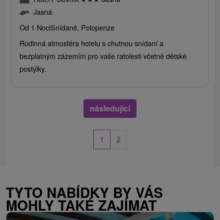
Jasná
Od 1 Noci
Snídaně, Polopenze
Rodinná atmosféra hotelu s chutnou snídaní a
bezplatným zázemím pro vaše ratolesti včetně dětské
postýlky.
následující
1
2
TYTO NABÍDKY BY VÁS
MOHLY TAKÉ ZAJÍMAT