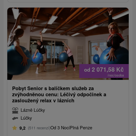
2 071,58
Kč
od
/noc/osoba
Pobyt Senior s balíčkem služeb za
zvýhodněnou cenu: Léčivý odpočinek a
zasloužený relax v lázních
Lázně Lúčky
Lúčky
Od 3 Nocí
Plná Penze
9,2
(511 recenzí)