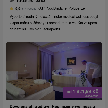
Turčianske Teplice
Od 1 Noci
Snídaně, Polopenze
9,9
(14 recenzí)
Vyberte si rodinný, relaxační nebo medical wellness pobyt
v apartmánu s léčebnými procedurami a volným vstupem
do bazénu Olympic či aquaparku.
1 821,99
Kč
od
/noc/osoba
Dovolená plná zdraví: Neomezený wellness a