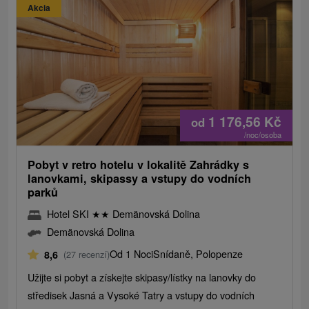
Akcia
1 176,56
Kč
od
/noc/osoba
Pobyt v retro hotelu v lokalitě Zahrádky s
lanovkami, skipassy a vstupy do vodních
parků
Hotel SKI
★
★
Demänovská Dolina
Demänovská Dolina
Od 1 Noci
Snídaně, Polopenze
8,6
(27 recenzí)
Užijte si pobyt a získejte skipasy/lístky na lanovky do
středisek Jasná a Vysoké Tatry a vstupy do vodních