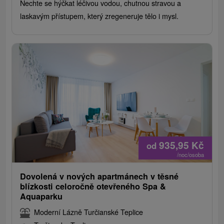
Nechte se hýčkat léčivou vodou, chutnou stravou a
laskavým přístupem, který zregeneruje tělo i mysl.
935,95
Kč
od
/noc/osoba
Dovolená v nových apartmánech v těsné
blízkosti celoročně otevřeného Spa &
Aquaparku
Moderní Lázně Turčianské Teplice