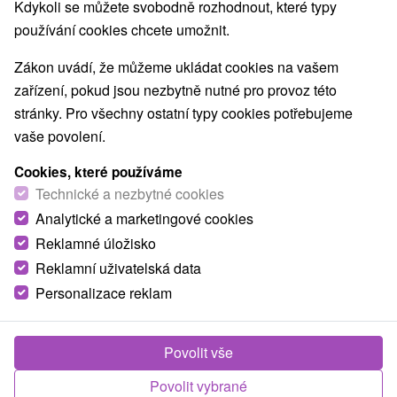
Nejprodávanější
Kdykoli se můžete svobodně rozhodnout, které typy
používání cookies chcete umožnit.
1.
Zákon uvádí, že můžeme ukládat cookies na vašem
zařízení, pokud jsou nezbytně nutné pro provoz této
stránky. Pro všechny ostatní typy cookies potřebujeme
vaše povolení.
Cookies, které používáme
2 021,66
Kč
od
Technické a nezbytné cookies
/noc/osoba
Analytické a marketingové cookies
Reklamné úložisko
Zdraví a odpočinek pro seniory v srdci Turca s
maximem benefitů za výhodnou cenu
Reklamní uživatelská data
Personalizace reklam
Moderní Lázně Turčianské Teplice
Od 5 Nocí
Polopenze
Balíček nabízí vstupní lékařskou prohlídku, 8
Povolit vše
procedur včetně oxygenoterapie a volný vstup do
Povolit vybrané
bazénu Olympic, fitness či SPA & AQUAPARKu.