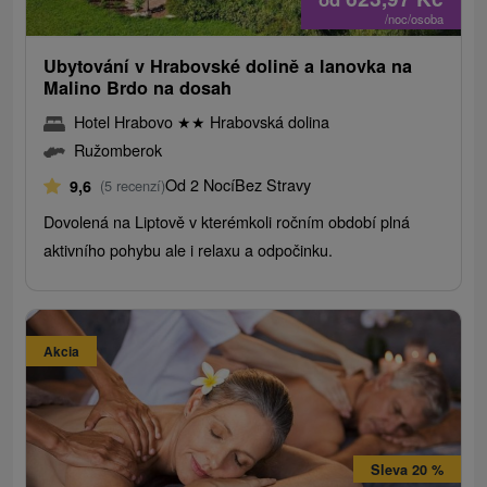
/noc/osoba
Ubytování v Hrabovské dolině a lanovka na
Malino Brdo na dosah
Hotel Hrabovo
★
★
Hrabovská dolina
Ružomberok
Od 2 Nocí
Bez Stravy
9,6
(5 recenzí)
Dovolená na Liptově v kterémkoli ročním období plná
aktivního pohybu ale i relaxu a odpočinku.
Akcia
Sleva 20 %