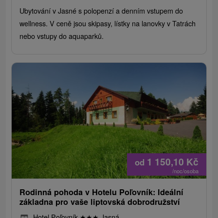
Ubytování v Jasné s polopenzí a denním vstupem do
wellness. V ceně jsou skipasy, lístky na lanovky v Tatrách
nebo vstupy do aquaparků.
1 150,10
Kč
od
/noc/osoba
Rodinná pohoda v Hotelu Poľovník: Ideální
základna pro vaše liptovská dobrodružství
Hotel Poľovník
★
★
★
Jasná