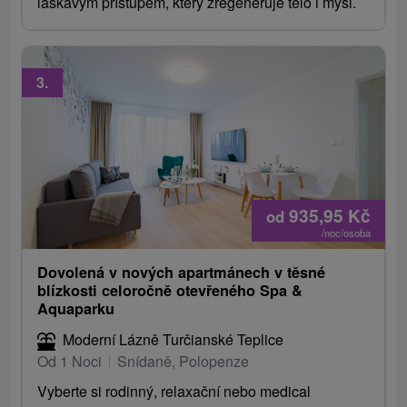
laskavým přístupem, který zregeneruje tělo i mysl.
3.
935,95
Kč
od
/noc/osoba
Dovolená v nových apartmánech v těsné
blízkosti celoročně otevřeného Spa &
Aquaparku
Moderní Lázně Turčianské Teplice
Od 1 Noci
Snídaně, Polopenze
Vyberte si rodinný, relaxační nebo medical