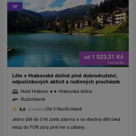
TIP
1 023,31
Kč
od
/noc/osoba
Léto v Hrabovské dolině plné dobrodružství,
odpočinkových aktivit a rodinných procházek
Hotel Hrabovo
★
★
Hrabovská dolina
Ružomberok
Od 3 Nocí
Snídaně
9,6
(5 recenzí)
Jedno dítě do 3 let zcela zdarma a na všechny děti čeká
vstup do FUN zóny plné her a zábavy.