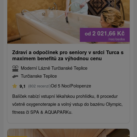
2 021,66
Kč
od
/noc/osoba
Zdraví a odpočinek pro seniory v srdci Turca s
maximem benefitů za výhodnou cenu
Moderní Lázně Turčianské Teplice
Turčianske Teplice
Od 5 Nocí
Polopenze
9,1
(802 recenzí)
Balíček nabízí vstupní lékařskou prohlídku, 8 procedur
včetně oxygenoterapie a volný vstup do bazénu Olympic,
fitness či SPA & AQUAPARKu.