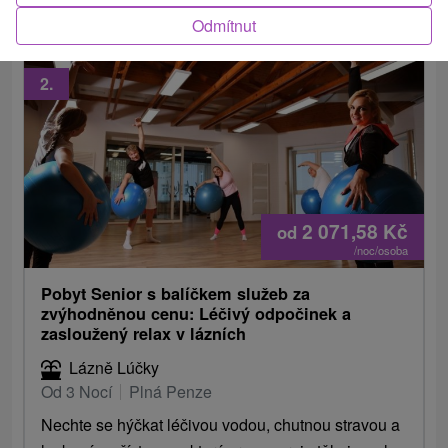
Odmítnut
2.
2 071,58
Kč
od
/noc/osoba
Pobyt Senior s balíčkem služeb za
zvýhodněnou cenu: Léčivý odpočinek a
zasloužený relax v lázních
Lázně Lúčky
Od 3 Nocí
Plná Penze
Nechte se hýčkat léčivou vodou, chutnou stravou a