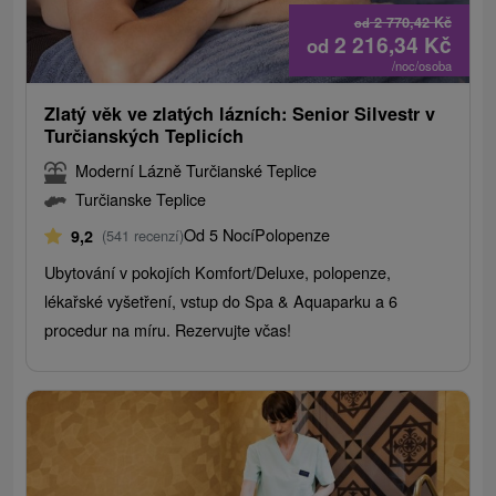
2 770,42
Kč
od
2 216,34
Kč
od
/noc/osoba
Zlatý věk ve zlatých lázních: Senior Silvestr v
Turčianských Teplicích
Moderní Lázně Turčianské Teplice
Turčianske Teplice
Od 5 Nocí
Polopenze
9,2
(541 recenzí)
Ubytování v pokojích Komfort/Deluxe, polopenze,
lékařské vyšetření, vstup do Spa & Aquaparku a 6
procedur na míru. Rezervujte včas!