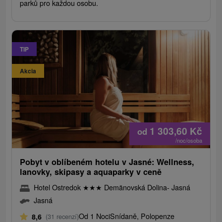
parků pro každou osobu.
TIP
Akcia
1 303,60
Kč
od
/noc/osoba
Pobyt v oblíbeném hotelu v Jasné: Wellness,
lanovky, skipasy a aquaparky v ceně
Hotel Ostredok
★
★
★
Demänovská Dolina- Jasná
Jasná
Od 1 Noci
Snídaně, Polopenze
8,6
(31 recenzí)