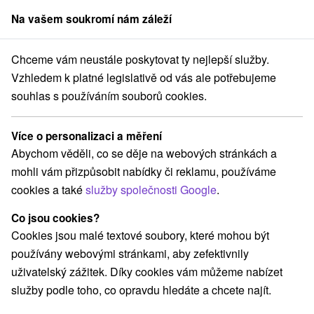
Na vašem soukromí nám záleží
člen skupiny
Sorger
Chceme vám neustále poskytovat ty nejlepší služby.
Pobyty na Slovensku
Pobyty pro seniory
Žilinský kraj
Vzhledem k platné legislativě od vás ale potřebujeme
souhlas s používáním souborů cookies.
Pobyty pro seniory Žilinský kraj
Více o personalizaci a měření
Kategorie
Abychom věděli, co se děje na webových stránkách a
mohli vám přizpůsobit nabídky či reklamu, používáme
Všechny kategorie
Pobyty v akci
(37)
cookies a také
služby společnosti Google
.
Wellness pobyty
Víkendové pobyty
(54)
(53)
Romantické pobyty
Pobyty pro seniory
(19)
(19)
Co jsou cookies?
Rodinné pobyty
(45)
Cookies jsou malé textové soubory, které mohou být
používány webovými stránkami, aby zefektivnily
uživatelský zážitek. Díky cookies vám můžeme nabízet
Vyberte lokalitu nebo termín
služby podle toho, co opravdu hledáte a chcete najít.