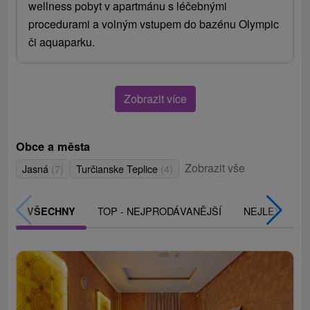
wellness pobyt v apartmánu s léčebnými
procedurami a volným vstupem do bazénu Olympic
či aquaparku.
Zobrazit více
Obce a města
Zobrazit vše
Jasná
(7)
Turčianske Teplice
(4)
TOP - NEJPRODÁVANĚJŠÍ
NEJLEVNĚJŠ
VŠECHNY