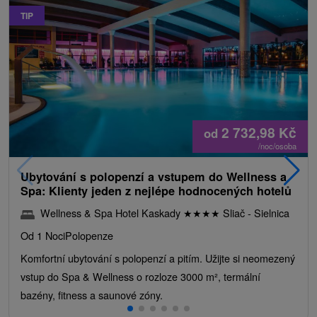
TIP
2 732,98
Kč
od
/noc/osoba
Ubytování s polopenzí a vstupem do Wellness a
Spa: Klienty jeden z nejlépe hodnocených hotelů
Wellness & Spa Hotel Kaskady
★
★
★
★
Sliač - Sielnica
Od 1 Noci
Polopenze
Komfortní ubytování s polopenzí a pitím. Užijte si neomezený
vstup do Spa & Wellness o rozloze 3000 m², termální
bazény, fitness a saunové zóny.