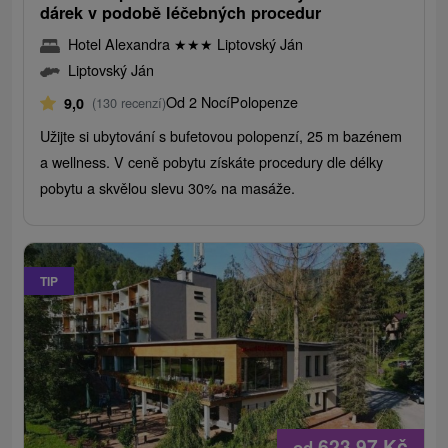
dárek v podobě léčebných procedur
Hotel Alexandra
★
★
★
Liptovský Ján
Liptovský Ján
Od 2 Nocí
Polopenze
9,0
(130 recenzí)
Užijte si ubytování s bufetovou polopenzí, 25 m bazénem
a wellness. V ceně pobytu získáte procedury dle délky
pobytu a skvělou slevu 30% na masáže.
TIP
623,97
Kč
od