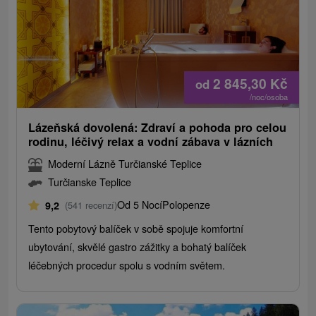
2 845,30
Kč
od
/noc/osoba
Lázeňská dovolená: Zdraví a pohoda pro celou
rodinu, léčivý relax a vodní zábava v lázních
Moderní Lázně Turčianské Teplice
Turčianske Teplice
Od 5 Nocí
Polopenze
9,2
(541 recenzí)
Tento pobytový balíček v sobě spojuje komfortní
ubytování, skvělé gastro zážitky a bohatý balíček
léčebných procedur spolu s vodním světem.