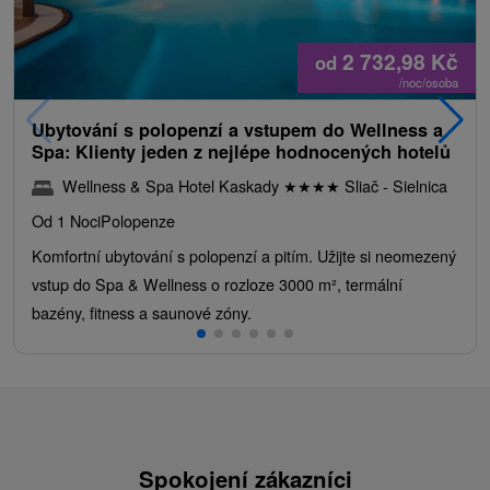
2 732,98
Kč
od
/noc/osoba
Ubytování s polopenzí a vstupem do Wellness a
Spa: Klienty jeden z nejlépe hodnocených hotelů
Wellness & Spa Hotel Kaskady
★
★
★
★
Sliač - Sielnica
Od 1 Noci
Polopenze
Komfortní ubytování s polopenzí a pitím. Užijte si neomezený
vstup do Spa & Wellness o rozloze 3000 m², termální
bazény, fitness a saunové zóny.
Spokojení zákazníci