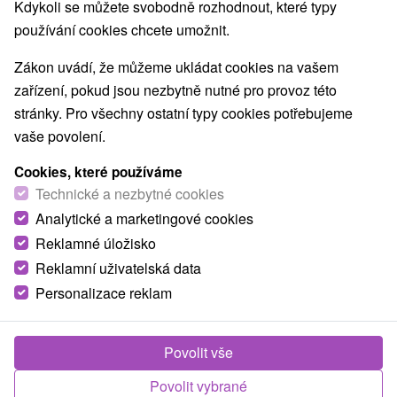
Kdykoli se můžete svobodně rozhodnout, které typy
Nejprodávanější
používání cookies chcete umožnit.
Zákon uvádí, že můžeme ukládat cookies na vašem
zařízení, pokud jsou nezbytně nutné pro provoz této
Obce a města
stránky. Pro všechny ostatní typy cookies potřebujeme
vaše povolení.
Bardejov
(5)
Cookies, které používáme
TOP - NEJPRODÁVANĚJŠÍ
NEJLEVNĚJŠ
Technické a nezbytné cookies
VŠECHNY
Analytické a marketingové cookies
Reklamné úložisko
Reklamní uživatelská data
TIP
Personalizace reklam
Povolit vše
Povolit vybrané