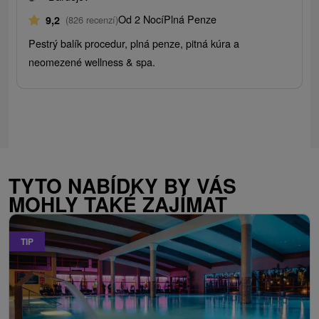
Od 2 Nocí
Plná Penze
9,2
(826 recenzí)
Pestrý balík procedur, plná penze, pitná kúra a
neomezené wellness & spa.
TYTO NABÍDKY BY VÁS
MOHLY TAKÉ ZAJÍMAT
TIP