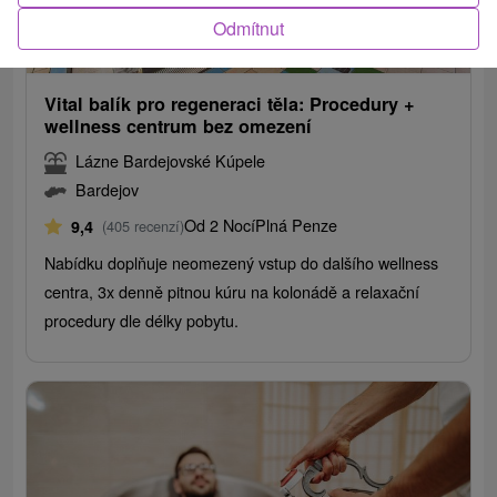
Odmítnut
2 221,33
Kč
od
/noc/osoba
Vital balík pro regeneraci těla: Procedury +
wellness centrum bez omezení
Lázne Bardejovské Kúpele
Bardejov
Od 2 Nocí
Plná Penze
9,4
(405 recenzí)
Nabídku doplňuje neomezený vstup do dalšího wellness
centra, 3x denně pitnou kúru na kolonádě a relaxační
procedury dle délky pobytu.