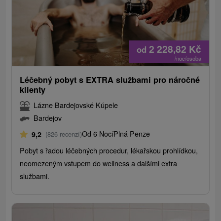
2 228,82
Kč
od
/noc/osoba
Léčebný pobyt s EXTRA službami pro náročné
klienty
Lázne Bardejovské Kúpele
Bardejov
Od 6 Nocí
Plná Penze
9,2
(826 recenzí)
Pobyt s řadou léčebných procedur, lékařskou prohlídkou,
neomezeným vstupem do wellness a dalšími extra
službami.