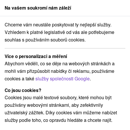
Na vašem soukromí nám záleží
člen skupiny
Sorger
Chceme vám neustále poskytovat ty nejlepší služby.
Pobyty na Slovensku
Lázeňské pobyty
Ondavská vrchovina
Vzhledem k platné legislativě od vás ale potřebujeme
souhlas s používáním souborů cookies.
Lázeňské pobyty Ondavská
vrchovina
Více o personalizaci a měření
Abychom věděli, co se děje na webových stránkách a
Kategorie
mohli vám přizpůsobit nabídky či reklamu, používáme
cookies a také
služby společnosti Google
.
Všechny kategorie
Pobyty v akci
(4)
Wellness pobyty
Víkendové pobyty
(6)
(5)
Co jsou cookies?
Romantické pobyty
Pobyty pro seniory
(2)
(1)
Cookies jsou malé textové soubory, které mohou být
Rodinné pobyty
(4)
používány webovými stránkami, aby zefektivnily
uživatelský zážitek. Díky cookies vám můžeme nabízet
služby podle toho, co opravdu hledáte a chcete najít.
Vyberte lokalitu nebo termín