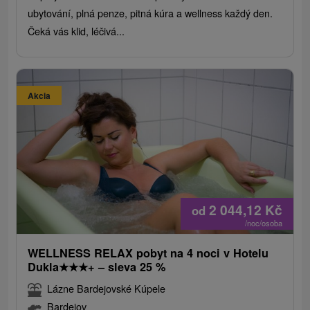
ubytování, plná penze, pitná kúra a wellness každý den.
Čeká vás klid, léčivá...
Akcia
2 044,12
Kč
od
/noc/osoba
WELLNESS RELAX pobyt na 4 noci v Hotelu
Dukla
★
★
★
+ – sleva 25 %
Lázne Bardejovské Kúpele
Bardejov