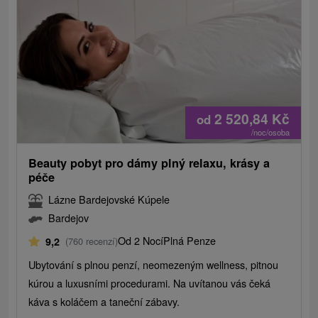
2 520,84
Kč
od
/noc/osoba
Beauty pobyt pro dámy plný relaxu, krásy a
péče
Lázne Bardejovské Kúpele
Bardejov
Od 2 Nocí
Plná Penze
9,2
(760 recenzí)
Ubytování s plnou penzí, neomezeným wellness, pitnou
kúrou a luxusními procedurami. Na uvítanou vás čeká
káva s koláčem a taneční zábavy.