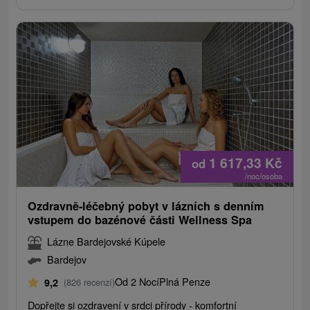
1 617,33
Kč
od
/noc/osoba
Ozdravně-léčebný pobyt v lázních s denním
vstupem do bazénové části Wellness Spa
Lázne Bardejovské Kúpele
Bardejov
Od 2 Nocí
Plná Penze
9,2
(826 recenzí)
Dopřejte si ozdravení v srdci přírody - komfortní