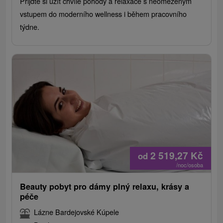
Přijďte si užít chvíle pohody a relaxace s neomezeným
vstupem do moderního wellness i během pracovního
týdne.
2 519,27
Kč
od
/noc/osoba
Beauty pobyt pro dámy plný relaxu, krásy a
péče
Lázne Bardejovské Kúpele