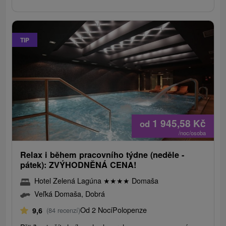
TIP
1 945,58
Kč
od
/noc/osoba
Relax i během pracovního týdne (neděle -
pátek): ZVÝHODNĚNÁ CENA!
Hotel Zelená Lagúna
★
★
★
★
Domaša
Veľká Domaša, Dobrá
Od 2 Nocí
Polopenze
9,6
(84 recenzí)