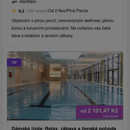
Bardejov
Od 2 Nocí
Plná Penze
9,2
(760 recenzí)
Ubytování s plnou penzí, neomezeným wellness, pitnou
kúrou a luxusními procedurami. Na uvítanou vás čeká
káva s koláčem a taneční zábavy.
TIP
2 101,47
Kč
od
/noc/osoba
Dámská jízda: Relax, zábava a ženská pohoda