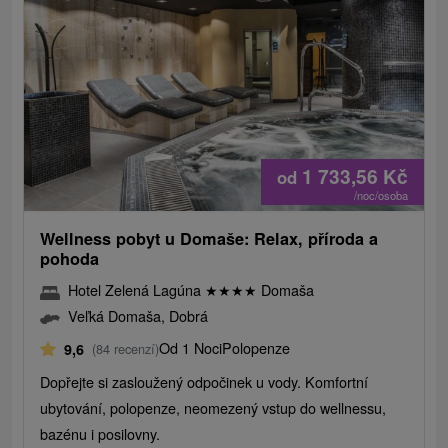
1 733,56
Kč
od
/noc/osoba
Wellness pobyt u Domaše: Relax, příroda a
pohoda
Hotel Zelená Lagúna
★
★
★
★
Domaša
Veľká Domaša, Dobrá
Od 1 Noci
Polopenze
9,6
(84 recenzí)
Dopřejte si zasloužený odpočinek u vody. Komfortní
ubytování, polopenze, neomezený vstup do wellnessu,
bazénu i posilovny.