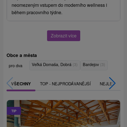
neomezeným vstupem do moderního wellness i
během pracovního týdne.
Zobrazit více
Obce a města
Veľká Domaša, Dobrá
(3)
Bardejov
(3)
pro dva
TOP - NEJPRODÁVANĚJŠÍ
NEJLEVNĚJŠ
VŠECHNY
TIP