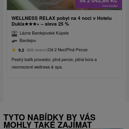
2 042,86
Kč
od
/noc/osoba
WELLNESS RELAX pobyt na 4 noci v Hotelu
Dukla
★
★
★
+ – sleva 25 %
Lázne Bardejovské Kúpele
Bardejov
Od 2 Nocí
Plná Penze
9,2
(826 recenzí)
Pestrý balík procedur, plná penze, pitná kúra a
neomezené wellness & spa.
TYTO NABÍDKY BY VÁS
MOHLY TAKÉ ZAJÍMAT