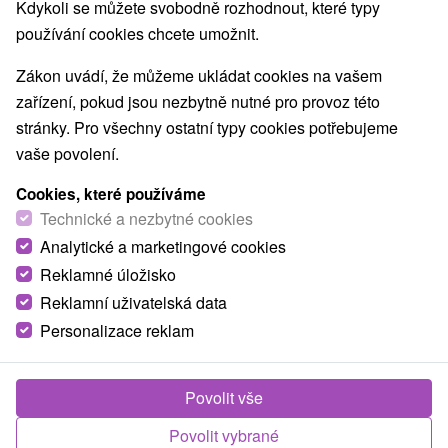
Kdykoli se můžete svobodně rozhodnout, které typy
Nejprodávanější
používání cookies chcete umožnit.
Zákon uvádí, že můžeme ukládat cookies na vašem
1.
zařízení, pokud jsou nezbytně nutné pro provoz této
stránky. Pro všechny ostatní typy cookies potřebujeme
vaše povolení.
Cookies, které používáme
Technické a nezbytné cookies
1 733,56
Kč
Analytické a marketingové cookies
od
/noc/osoba
Reklamné úložisko
Reklamní uživatelská data
Wellness pobyt u Domaše: Relax, příroda a
pohoda
Personalizace reklam
Hotel Zelená Lagúna
★
★
★
★
Domaša
Od 1 Noci
Polopenze
Povolit vše
Dopřejte si zasloužený odpočinek u vody.
Povolit vybrané
Komfortní ubytování, polopenze, neomezený vstup