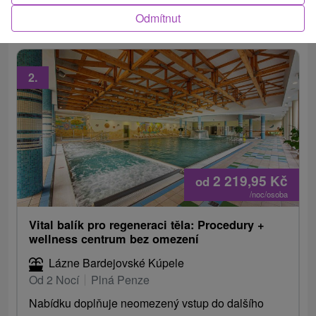
do wellnessu, bazénu i posilovny.
Odmítnut
2.
2 219,95
Kč
od
/noc/osoba
Vital balík pro regeneraci těla: Procedury +
wellness centrum bez omezení
Lázne Bardejovské Kúpele
Od 2 Nocí
Plná Penze
Nabídku doplňuje neomezený vstup do dalšího