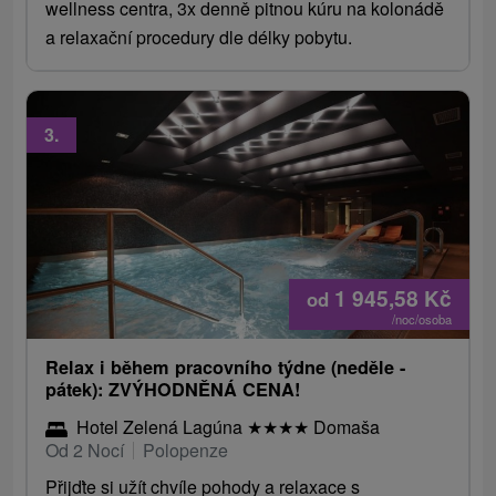
wellness centra, 3x denně pitnou kúru na kolonádě
a relaxační procedury dle délky pobytu.
3.
1 945,58
Kč
od
/noc/osoba
Relax i během pracovního týdne (neděle -
pátek): ZVÝHODNĚNÁ CENA!
Hotel Zelená Lagúna
★
★
★
★
Domaša
Od 2 Nocí
Polopenze
Přijďte si užít chvíle pohody a relaxace s