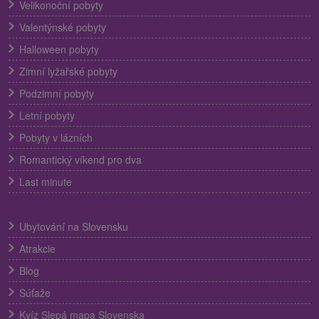
Velikonoční pobyty
Valentýnské pobyty
Halloween pobyty
Zimní lyžařské pobyty
Podzimní pobyty
Letní pobyty
Pobyty v lázních
Romantický víkend pro dva
Last minute
Ubytování na Slovensku
Atrakcie
Blog
Súťaže
Kvíz Slepá mapa Slovenska