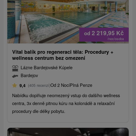
2 219,95
Kč
od
/noc/osoba
Vital balík pro regeneraci těla: Procedury +
wellness centrum bez omezení
Lázne Bardejovské Kúpele
Bardejov
Od 2 Nocí
Plná Penze
9,4
(405 recenzí)
Nabídku doplňuje neomezený vstup do dalšího wellness
centra, 3x denně pitnou kúru na kolonádě a relaxační
procedury dle délky pobytu.