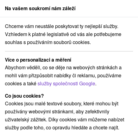
Na vašem soukromí nám záleží
člen skupiny
Sorger
Chceme vám neustále poskytovat ty nejlepší služby.
Pobyty na Slovensku
Wellness pobyty
Ondavská vrchovina
Vzhledem k platné legislativě od vás ale potřebujeme
souhlas s používáním souborů cookies.
Wellness pobyty Ondavská
vrchovina
Více o personalizaci a měření
Abychom věděli, co se děje na webových stránkách a
Kategorie
mohli vám přizpůsobit nabídky či reklamu, používáme
cookies a také
služby společnosti Google
.
Všechny kategorie
Pobyty v akci
(4)
Wellness pobyty
Víkendové pobyty
(6)
(5)
Co jsou cookies?
Romantické pobyty
Pobyty pro seniory
(2)
(1)
Cookies jsou malé textové soubory, které mohou být
Rodinné pobyty
(4)
používány webovými stránkami, aby zefektivnily
uživatelský zážitek. Díky cookies vám můžeme nabízet
služby podle toho, co opravdu hledáte a chcete najít.
Vyberte lokalitu nebo termín