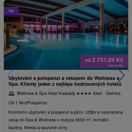
TIP
2 731,29
Kč
od
/noc/osoba
Ubytování s polopenzí a vstupem do Wellness a
Spa: Klienty jeden z nejlépe hodnocených hotelů
Wellness & Spa Hotel Kaskady
★
★
★
★
Sliač - Sielnica
Od 1 Noci
Polopenze
Komfortní ubytování s polopenzí a pitím. Užijte si neomezený
vstup do Spa & Wellness o rozloze 3000 m², termální
bazény, fitness a saunové zóny.