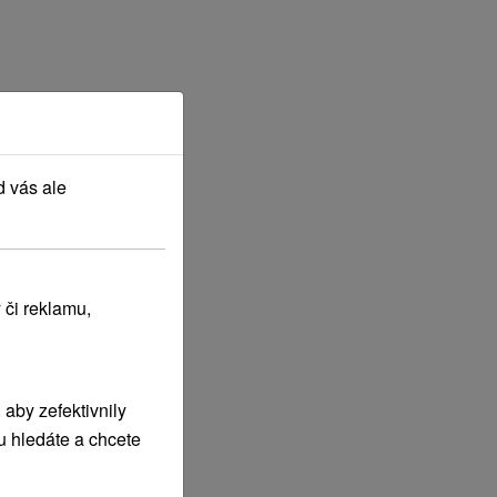
d vás ale
 či reklamu,
aby zefektivnily
u hledáte a chcete