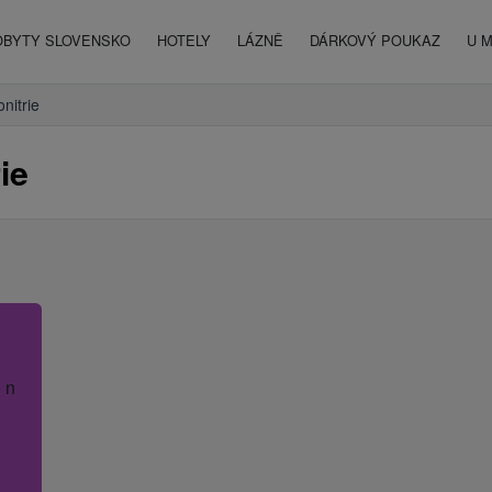
OBYTY SLOVENSKO
HOTELY
LÁZNĚ
DÁRKOVÝ POUKAZ
U 
nitrie
ie
 název hotelu.