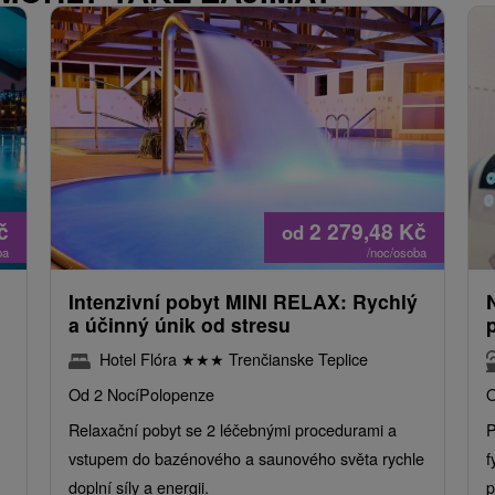
č
2 279,48
Kč
od
ba
/noc/osoba
Intenzivní pobyt MINI RELAX: Rychlý
a účinný únik od stresu
Hotel Flóra
★
★
★
Trenčianske Teplice
Od 2 Nocí
Polopenze
O
Relaxační pobyt se 2 léčebnými procedurami a
P
vstupem do bazénového a saunového světa rychle
f
doplní síly a energii.
p