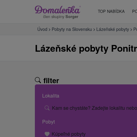
TOP NABÍDKA
P
člen skupiny
Sorger
Úvod
Pobyty na Slovensku
Lázeňské pobyty
Po
Lázeňské pobyty Ponitr
filter
Lokalita
Kam se chystáte? Zadejte lokalitu nebo
Pobyt
Kúpeľné pobyty