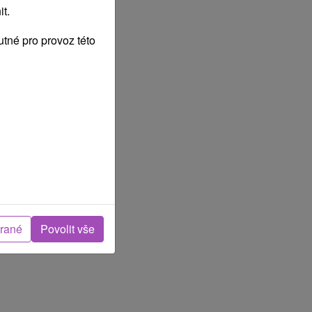
t.
tné pro provoz této
brané
Povolit vše