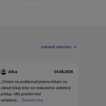
služby pro c
zobrazit všechny
Alica
04.08.2026
„Chcem sa poďakovať pracovníčkam na
zákazníckej linke za neskutočne ústretový
prístup. Môj problém bol
vyriešený...
Zobrazit více