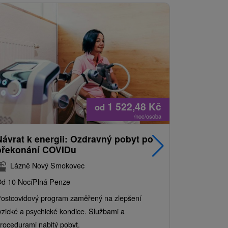
1 522,48
Kč
od
/noc/osoba
Návrat k energii: Ozdravný pobyt po
Nejprodá
překonání COVIDu
pobyt s
balíkem 
Lázně Nový Smokovec
Grand 
d 10 Nocí
Plná Penze
Od 2 Nocí
Al
ostcovidový program zaměřený na zlepšení
Užijte si pe
yzické a psychické kondice. Službami a
kde se skvěl
rocedurami nabitý pobyt.