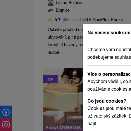
Lázně Bojnice
Bojnice
Od 6 Nocí
Plná Penze
9,7
(58 recenzí)
Oslavte příchod nového roku v lázeňském sty
Na vašem soukromí
ubytování, plná penze, léčebné procedury,
termální bazény a silvestrovská zábava při ž
Chceme vám neustále 
hudbě.
potřebujeme souhlas
Více o personalizac
TIP
Abychom věděli, co s
používáme cookies a
Co jsou cookies?
Cookies jsou malé te
uživatelský zážitek.
najít.
2 371,08
od