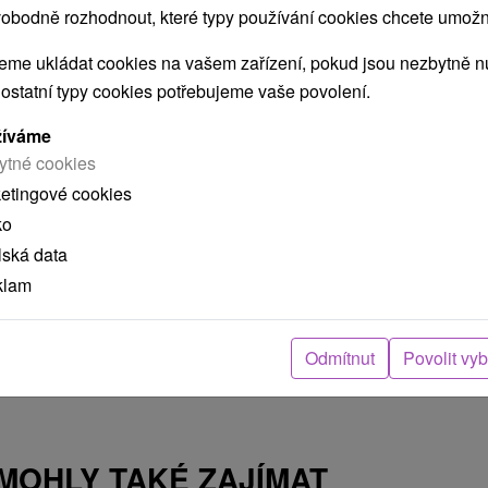
osoba
obodně rozhodnout, které typy používání cookies chcete umožni
me ukládat cookies na vašem zařízení, pokud jsou nezbytně nu
 ostatní typy cookies potřebujeme vaše povolení.
žíváme
ytné cookies
ketingové cookies
ko
 a
lská data
klam
Odmítnut
Povolit vy
 MOHLY TAKÉ ZAJÍMAT