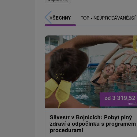
TOP - NEJPRODÁVANĚJŠÍ
VŠECHNY
3 319,52
od
/noc/
Silvestr v Bojnicích: Pobyt plný
zdraví a odpočinku s programem
procedurami