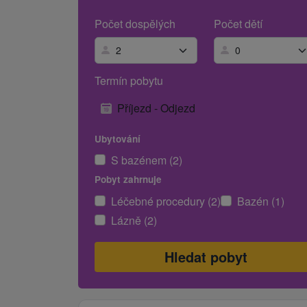
Počet dospělých
Počet dětí
Termín pobytu
Příjezd - Odjezd
Ubytování
S bazénem (2)
Pobyt zahrnuje
Léčebné procedury (2)
Bazén (1)
Lázně (2)