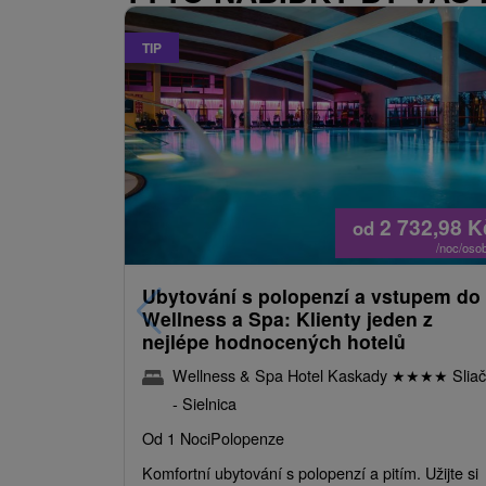
TIP
2 732,98
K
od
/noc/oso
Ubytování s polopenzí a vstupem do
Wellness a Spa: Klienty jeden z
nejlépe hodnocených hotelů
Wellness & Spa Hotel Kaskady
★
★
★
★
Sliač
- Sielnica
Od 1 Noci
Polopenze
Komfortní ubytování s polopenzí a pitím. Užijte si