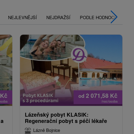
NEJLEVNĚJŠÍ
NEJDRAŽŠÍ
PODLE HODNOCENÍ
Kč
2 071,58
Kč
od
osoba
/noc/osoba
Lázeňský pobyt KLASIK:
 a
Regenerační pobyt s péčí lékaře
Lázně Bojnice