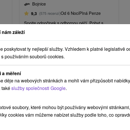
Bojnice
Od 6 Nocí
Plná Penze
9,3
(575 recenzí)
Spojte odpočinek s odbornou péčí. Pobyt s
lu -
plnou penzí, lékařskými konzultacemi a
 nám záleží
léčebnými procedurami denně.
ivé
poskytovat ty nejlepší služby. Vzhledem k platné legislativě o
 s používáním souborů cookies.
i a měření
e děje na webových stránkách a mohli vám přizpůsobit nabídky
 také
služby společnosti Google
.
xtové soubory, které mohou být používány webovými stránkami, 
 Díky cookies vám můžeme nabízet služby podle toho, co opravd
Kč