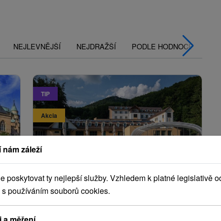
NEJLEVNĚJŠÍ
NEJDRAŽŠÍ
PODLE HODNOCENÍ
TIP
Akcia
 nám záleží
Kč
1 900,86
Kč
od
poskytovat ty nejlepší služby. Vzhledem k platné legislativě o
osoba
/noc/osoba
 s používáním souborů cookies.
Léto s Rematou: Ideální volba pro
aktivní dovolenou s výlety do
i a měření