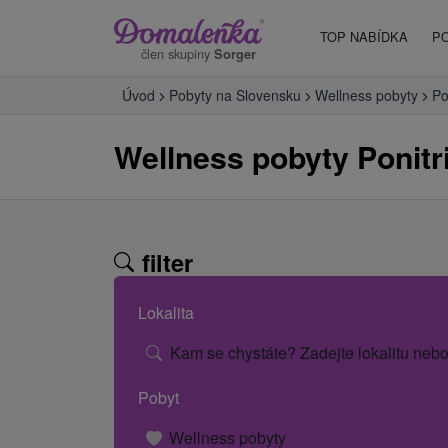
TOP NABÍDKA
P
člen skupiny
Sorger
Úvod
Pobyty na Slovensku
Wellness pobyty
Po
Wellness pobyty Ponitr
filter
Lokalita
Kam se chystáte? Zadejte lokalitu nebo
Pobyt
Wellness pobyty