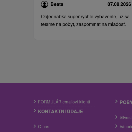
Beata
07.08.2026
Objednabka super rychle vybavenie, uz sa
tesime na pobyt, zaspominat na mladosť.
FORMULÁR emailoví klienti
POB
KONTAKTNÍ ÚDAJE
Silves
O nás
Vánočn