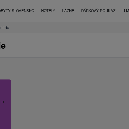
OBYTY SLOVENSKO
HOTELY
LÁZNĚ
DÁRKOVÝ POUKAZ
U 
nitrie
ie
 název hotelu.