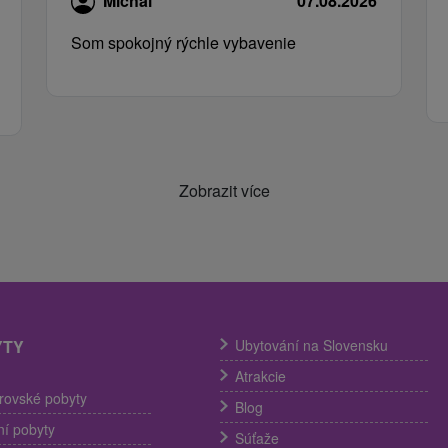
Michal
07.08.2026
Som spokojný rýchle vybavenie
Zobrazit více
YTY
Ubytování na Slovensku
Atrakcie
trovské pobyty
Blog
í pobyty
Súťaže