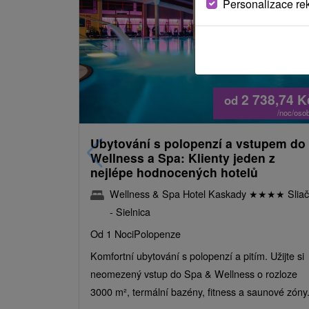
Personalizace re
2 738,74
K
od
/noc/oso
Ubytování s polopenzí a vstupem do
Wellness a Spa: Klienty jeden z
nejlépe hodnocených hotelů
Wellness & Spa Hotel Kaskady
★
★
★
★
Sliač
- Sielnica
Od 1 Noci
Polopenze
Komfortní ubytování s polopenzí a pitím. Užijte si
neomezený vstup do Spa & Wellness o rozloze
3000 m², termální bazény, fitness a saunové zóny