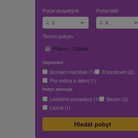
Počet dospělých
Počet dětí
Termín pobytu
Příjezd - Odjezd
Ubytování
Domácí mazlíček (1)
S bazénem (2)
Pro rodiny s dětmi (1)
Pobyt zahrnuje
Léčebné procedury (1)
Bazén (2)
Lázně (1)