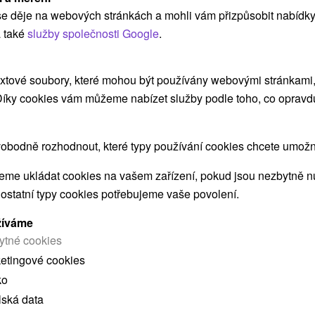
Bojnic
e děje na webových stránkách a mohli vám přizpůsobit nabídky
Horský hotel Remata
★
★
★
Ráztočno
 také
služby společnosti Google
.
Ráztočno
Od 2 Nocí
Polopenze
8,6
(38 recenzí)
xtové soubory, které mohou být používány webovými stránkami, 
 a
Letní pobyt s polopenzí, vnitřním i venkovním
 Díky cookies vám můžeme nabízet služby podle toho, co opravd
vyhřívaným bazénem, ​​bowlingem a sportovními
aktivitami v areálu hotelu.
obodně rozhodnout, které typy používání cookies chcete umožni
me ukládat cookies na vašem zařízení, pokud jsou nezbytně nu
 ostatní typy cookies potřebujeme vaše povolení.
žíváme
ytné cookies
 MOHLY TAKÉ ZAJÍMAT
ketingové cookies
ko
lská data