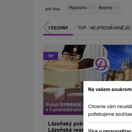
Ráztočno
(1)
Bojnice
(1)
pro dva
TOP - NEJPRODÁVANĚJŠÍ
VŠECHNY
TIP
Na vašem soukromí
2 376,08
od
Chceme vám neustále 
/noc/
potřebujeme souhlas
Lázeňský pobyt DYNAMIK:
Lázeňská regenerace v objetí
Více o personalizac