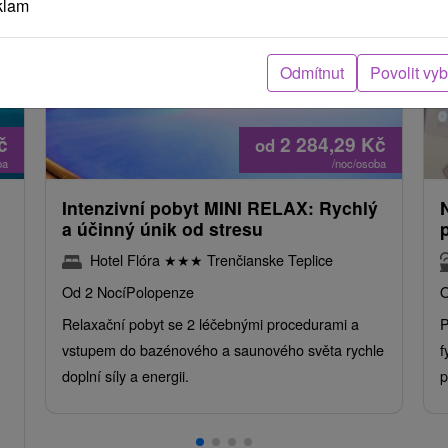
klam
Odmítnut
Povolit vy
č
2 284,29
Kč
od
ba
/noc/osoba
Intenzivní pobyt MINI RELAX: Rychlý
a účinný únik od stresu
Hotel Flóra
★
★
★
Trenčianske Teplice
Od 2 Nocí
Polopenze
O
Relaxační pobyt se 2 léčebnými procedurami a
P
vstupem do bazénového a saunového světa rychle
f
doplní síly a energii.
p
.