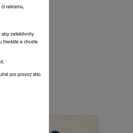
 či reklamu,
aby zefektivnily
u hledáte a chcete
t.
tné pro provoz této