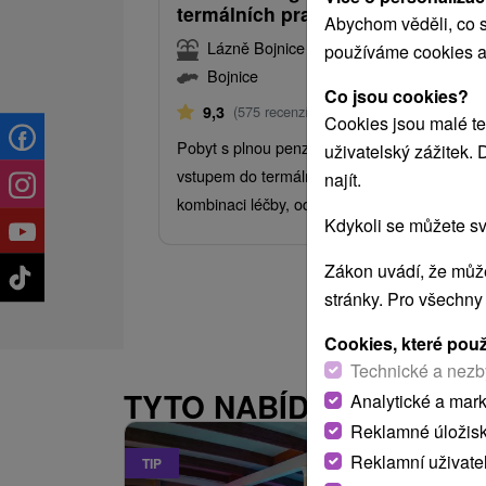
termálních pramenů
Abychom věděli, co s
Lázně Bojnice
používáme cookies a
Bojnice
Co jsou cookies?
Od 6 Nocí
Plná Penze
9,3
(575 recenzí)
Cookies jsou malé te
Pobyt s plnou penzí, odbornými procedurami
uživatelský zážitek.
vstupem do termálních bazénů nabízí ideální
najít.
kombinaci léčby, odpočinku a relaxu.
Kdykoli se můžete sv
Zákon uvádí, že může
stránky. Pro všechny
Cookies, které pou
Technické a nezb
TYTO NABÍDKY BY VÁS
Analytické a mar
Reklamné úložis
Reklamní uživate
TIP