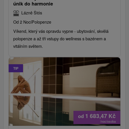
únik do harmonie
Lázně Štós
Od 2 Nocí
Polopenze
Víkend, který vás opravdu vypne - ubytování, skvělá
polopenze a až tři vstupy do wellness s bazénem a
vitálním světem.
TIP
1 683,47
Kč
od
/noc/osoba