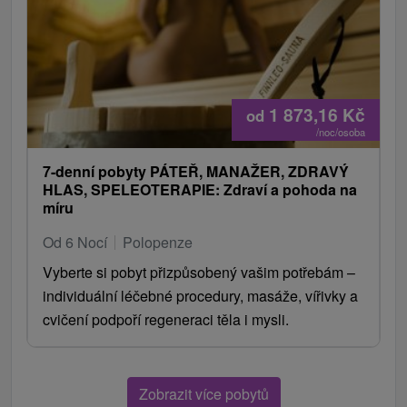
1 873,16
Kč
od
/noc/osoba
7-denní pobyty PÁTEŘ, MANAŽER, ZDRAVÝ
HLAS, SPELEOTERAPIE: Zdraví a pohoda na
míru
Od 6 Nocí
Polopenze
Vyberte si pobyt přizpůsobený vašim potřebám –
individuální léčebné procedury, masáže, vířivky a
cvičení podpoří regeneraci těla i mysli.
Zobrazit více pobytů