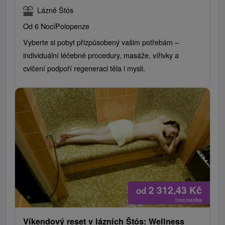
Lázně Štós
Od 6 Nocí
Polopenze
Vyberte si pobyt přizpůsobený vašim potřebám –
individuální léčebné procedury, masáže, vířivky a
cvičení podpoří regeneraci těla i mysli.
2 312,43
Kč
od
/noc/osoba
Víkendový reset v lázních Štós: Wellness