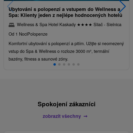
Ubytování s polopenzí a vstupem do Wellness a
Spa: Klienty jeden z nejlépe hodnocených hotelů
Wellness & Spa Hotel Kaskady
★
★
★
★
Sliač - Sielnica
Od 1 Noci
Polopenze
Komfortní ubytování s polopenzí a pitím. Užijte si neomezený
vstup do Spa & Wellness o rozloze 3000 m², termální
bazény, fitness a saunové zóny.
Spokojení zákazníci
zobrazit všechny