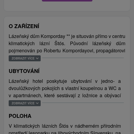
O ZAŘÍZENÍ
Lázeňský dům Komporday ** je situován přímo v centru
klimatických lázní Štós. Původní lázeňský dům
pojmenován po Robertu Kompordayovi, propagátorovi
myšlenky založení lázní, byl vybudován v roce 1934,
ZOBRAZIT VÍCE
zerkonštruovaný a znovuotevřený v roce 2011.
UBYTOVÁNÍ
Komporday nabízí ubytování v jedno a dvoulůžkových
pokojích a apartmánech, nachází se zde restaurace,
Lázeňský hotel poskytuje ubytování v jedno- a
kavárna s velkoplošným televizorem, školící místnost a
dvoulůžkových pokojích s vlastní koupelnou a WC a
salonek, nově vybudovaný Vitální vodní svět s
v apartmánech, které sestávají z ložnice a obývací
plaveckým bazénem, ​​ale i fitness centrum. Pod jednou
místnosti a do jejich vybavení patří i TV, rádio a
ZOBRAZIT VÍCE
střechou se zde poskytuje velké množství relaxačních
lednice.
a léčebných procedur. Kromě klimatoterapie je hlavní
POLOHA
léčebnou metodou vodoléčba založená na Kneipově i
V klimatických lázních Štós v nádherném přírodním
Priessnitzově metodě. Léčivé klima, která má typické
prostředí lesoparku na jihovýchodním Slovensku, na