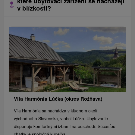
které ubytovací zařízení se nacházejí
v blízkosti?
Vila Harmónia Lúčka (okres Rožňava)
Vila Harmónia sa nachádza v kľudnom okolí
východného Slovenska, v obci Lúčka. Ubytovanie
disponuje komfortnými izbami na poschodí. Súčasťou
chatky je spoločná kúpeľňa...