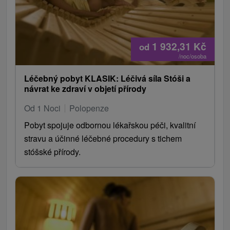
1 932,31
Kč
od
/noc/osoba
Léčebný pobyt KLASIK: Léčivá síla Stóši a
návrat ke zdraví v objetí přírody
Od 1 Noci
Polopenze
Pobyt spojuje odbornou lékařskou péči, kvalitní
stravu a účinné léčebné procedury s tichem
stóšské přírody.