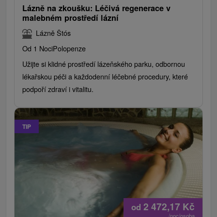
Lázně na zkoušku: Léčivá regenerace v
malebném prostředí lázní
Lázně Štós
Od 1 Noci
Polopenze
Užijte si klidné prostředí lázeňského parku, odbornou
lékařskou péči a každodenní léčebné procedury, které
podpoří zdraví i vitalitu.
TIP
2 472,17
Kč
od
/noc/osoba