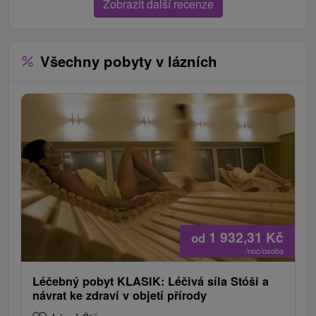
Zobrazit další recenze
Všechny pobyty v lázních
1 932,31
Kč
od
/noc/osoba
Léčebný pobyt KLASIK: Léčivá síla Stóši a
návrat ke zdraví v objetí přírody