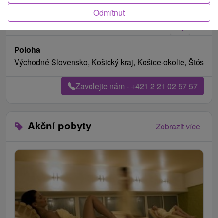
Fotografie od zákazníků
+20
Odmítnut
Poloha
Východné Slovensko, Košický kraj, Košice-okolie, Štós
Zavolejte nám - +421 2 21 02 57 57
Akční pobyty
Zobrazit více