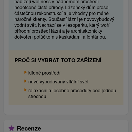
nabízejí wellness v nádherném prostředí
nedotčené čisté přírody. Lázeňský dům prošel
částečnou rekonstrukcí a je vhodný pro méně
náročné klienty. Součástí lázní je novovybudový
vodní svět. Nachází se v lesoparku, který tvoří
přírodní prostředí lázní a je architektonicky
dotvořen potůčkem s kaskádami a fontánou.
PROČ SI VYBRAT TOTO ZAŘÍZENÍ
klidné prostředí
nově vybudovaný
vitální
svět
relaxační a
léčebné procedury
pod jednou
střechou
Recenze