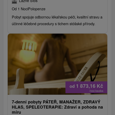
Lázně Štós
Od 1 Noci
Polopenze
Pobyt spojuje odbornou lékařskou péči, kvalitní stravu a
účinné léčebné procedury s tichem stóšské přírody.
1 873,16
Kč
od
/noc/osoba
7-denní pobyty PÁTEŘ, MANAŽER, ZDRAVÝ
HLAS, SPELEOTERAPIE: Zdraví a pohoda na
míru