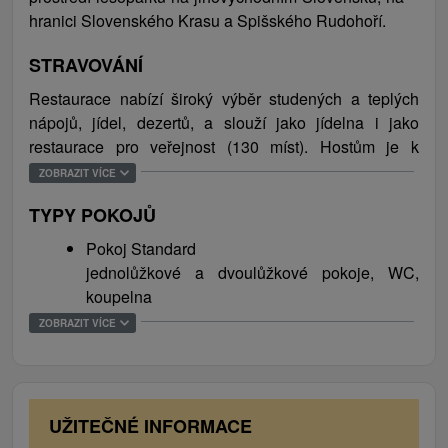
prvky horského prostředí, počet slunečných dní a
hranici Slovenského Krasu a Spišského Rudohoří.
lesopark, ve kterém roste více než 200 druhů dřevin a
květin, slouží k léčbě dýchacích cest, která je ještě
STRAVOVÁNÍ
umocněna speleoterapii v blízké Jasovské jeskyni.
Restaurace nabízí široký výběr studených a teplých
Komporday je zvlášť vhodný pro lázeňské pobyty,
nápojů, jídel, dezertů, a slouží jako jídelna i jako
relaxační a ozdravné pobyty, rodinné dovolené,
restaurace pro veřejnost (130 míst). Hostům je k
tréningové a sportovní tábory.
dispozici i kavárna (50 míst) a salonek (12 míst).
ZOBRAZIT VÍCE
TYPY POKOJŮ
Pokoj Standard
jednolůžkové a dvoulůžkové pokoje, WC,
koupelna
Pokoj nadstandard
ZOBRAZIT VÍCE
jednolůžkové a dvoulůžkové pokoje, WC,
koupelna, terasa, TV
Apartmán
obývací pokoj, ložnice, WC, koupelna, TV,
UŽITEČNÉ INFORMACE
rádio, lednička