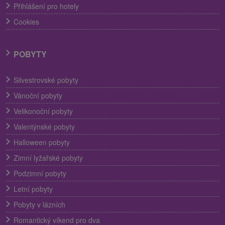
Přihlášení pro hotely
Cookies
POBYTY
Silvestrovské pobyty
Vánoční pobyty
Velikonoční pobyty
Valentýnské pobyty
Halloween pobyty
Zimní lyžařské pobyty
Podzimní pobyty
Letní pobyty
Pobyty v lázních
Romantický víkend pro dva