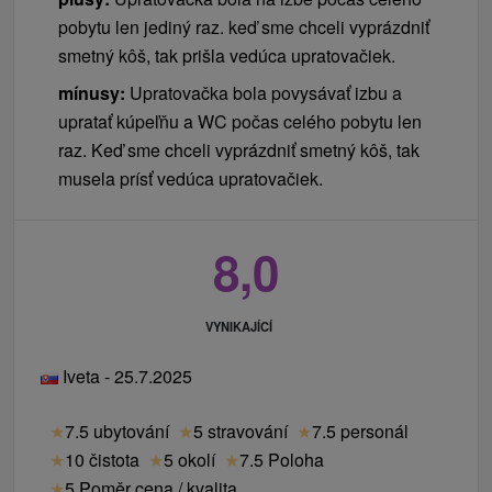
pobytu len jediný raz. keď sme chceli vyprázdniť
smetný kôš, tak prišla vedúca upratovačiek.
mínusy:
Upratovačka bola povysávať izbu a
upratať kúpeľňu a WC počas celého pobytu len
raz. Keď sme chceli vyprázdniť smetný kôš, tak
musela prísť vedúca upratovačiek.
8,0
VYNIKAJÍCÍ
Iveta - 25.7.2025
★
7.5 ubytování
★
5 stravování
★
7.5 personál
★
10 čistota
★
5 okolí
★
7.5 Poloha
★
5 Poměr cena / kvalita