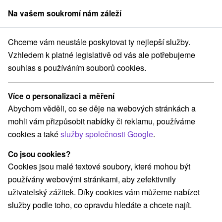
Na vašem soukromí nám záleží
člen skupiny
Sorger
Chceme vám neustále poskytovat ty nejlepší služby.
 Slovensku
Východné Slovensko
Košický kraj
Štós
Lázně Štós
Vzhledem k platné legislativě od vás ale potřebujeme
souhlas s používáním souborů cookies.
Léčebný dům Komporday
★
★
Lázně Štós
Štós
Více o personalizaci a měření
Abychom věděli, co se děje na webových stránkách a
mohli vám přizpůsobit nabídky či reklamu, používáme
Navigovat do místa
cookies a také
služby společnosti Google
.
O ZAŘÍZENÍ
O LÁZNÍCH
POBYTY
UBYTOVÁNÍ
Co jsou cookies?
Cookies jsou malé textové soubory, které mohou být
RECENZE
používány webovými stránkami, aby zefektivnily
uživatelský zážitek. Díky cookies vám můžeme nabízet
8,4
vynikající
54 recenzí
·
služby podle toho, co opravdu hledáte a chcete najít.