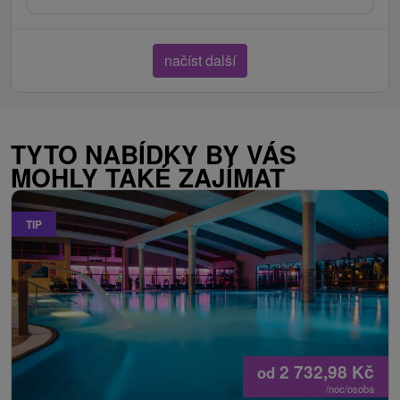
načíst další
TYTO NABÍDKY BY VÁS
MOHLY TAKÉ ZAJÍMAT
TIP
2 732,98
Kč
od
/noc/osoba