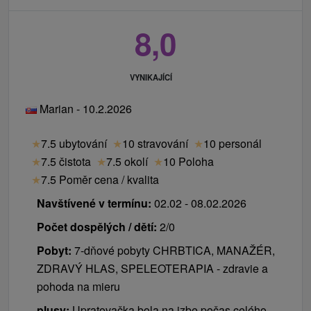
8,0
VYNIKAJÍCÍ
Marian - 10.2.2026
★
7.5 ubytování
★
10 stravování
★
10 personál
★
7.5 čistota
★
7.5 okolí
★
10 Poloha
★
7.5 Poměr cena / kvalita
Navštívené v termínu:
02.02 - 08.02.2026
Počet dospělých / dětí:
2/0
Pobyt:
7-dňové pobyty CHRBTICA, MANAŽÉR,
ZDRAVÝ HLAS, SPELEOTERAPIA - zdravie a
pohoda na mieru
plusy:
Upratovačka bola na izbe počas celého