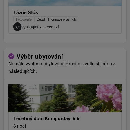
Lázně Štós
Fotogalerie
Detailní informace o lázních
8,2
vynikající
·
71 recenzí
Výběr ubytování
Nemáte zvolené ubytování! Prosím, zvolte si jedno z
následujících.
Léčebný dům Komporday
★
★
6 nocí