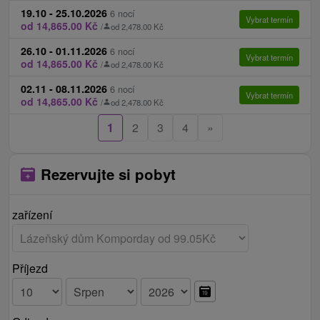
19.10 - 25.10.2026
6 nocí
Děti 3 - 9,99 let (junior) na pevném lůžku 15 %
Vybrat termín
od 14,865.00 Kč
/
od 2,478.00 Kč
sleva z ceny pobytu dospělé osoby.
26.10 - 01.11.2026
Junior sleva na samostatně poskytované služby
6 nocí
Vybrat termín
od 14,865.00 Kč
/
od 2,478.00 Kč
20 % sleva.
02.11 - 08.11.2026
6 nocí
Vybrat termín
Ceník - Příplatky
od 14,865.00 Kč
/
od 2,478.00 Kč
1
2
3
4
»
Platí se na místě při příjezdu na recepci.
místní poplatek 1 € / osoba / noc
Rezervujte si pobyt
zapůjčení kol a elektro kol dle platného ceníku
vstup do wellness a spa (dle platného ceníku
lázní)
zařízení
Ceník - Informace
Příjezd
Možnost přistýlky pouze v apartmánu ve formě
rozkládacího gauče, který je vhodný pro 2 děti
do 9,99 let.