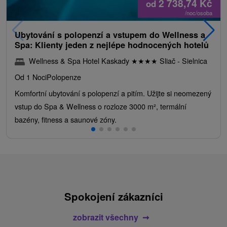
2 738,74
Kč
od
/noc/osoba
Ubytování s polopenzí a vstupem do Wellness a
Spa: Klienty jeden z nejlépe hodnocených hotelů
Wellness & Spa Hotel Kaskady
★
★
★
★
Sliač - Sielnica
Od 1 Noci
Polopenze
Komfortní ubytování s polopenzí a pitím. Užijte si neomezený
vstup do Spa & Wellness o rozloze 3000 m², termální
bazény, fitness a saunové zóny.
Spokojení zákazníci
zobrazit všechny