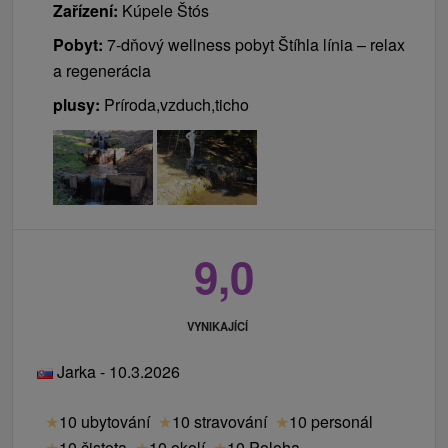
Zařízení:
Kúpele Štós
Pobyt:
7-dňový wellness pobyt Štíhla línia – relax
a regenerácia
plusy:
Príroda,vzduch,ticho
9,0
VYNIKAJÍCÍ
Jarka - 10.3.2026
★
10 ubytování
★
10 stravování
★
10 personál
★
10 čistota
★
10 okolí
★
10 Poloha