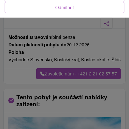
Odmítnut
Fotografie od zákazníků
+26
Možnosti stravování
plná penze
Datum platnosti pobytu do
20.12.2026
Poloha
Východné Slovensko, Košický kraj, Košice-okolie, Štós
Zavolejte nám - +421 2 21 02 57 57
Tento pobyt je součástí nabídky
zařízení: