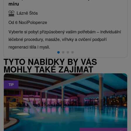
míru
Lázně Štós
Od 6 Nocí
Polopenze
Vyberte si pobyt přizpůsobený vašim potřebám – individuální
léčebné procedury, masáže, vířivky a cvičení podpoří
regeneraci těla i mysli.
TYTO NABÍDKY BY VÁS
MOHLY TAKÉ ZAJÍMAT
TIP