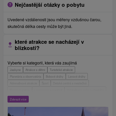
Nejčastější otázky o pobytu
Uvedené vzdálenosti jsou měřeny vzdušnou čarou,
skutečná délka cesty může být jiná.
které atrakce se nacházejí v
blízkosti?
Vyberte si kategorii, která vás zaujímá
Jaskyne
Atrakce s dětmi
Turistické atrakcie
Planetária a observatória
Bobové dráhy
Lanové dráhy
Adrenalinové atrakcie
Šport
Detské centrá a mestečká
Múzeá a galérie
Laserarény a paintball
Vyhliadkové veže a chodníky
ZOO a zvieracie farmy
Escaperoom
Aquaparky, kúpaliská
Zobrazit více
Hrady, zámky, zrúcaniny
Skanzeny
Botanické záhrady
Mestské a zámocké parky
Vyhliadkové lety a plavby
Štíty