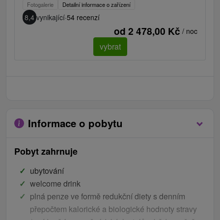
Fotogalerie
Detailní informace o zařízení
8,4
vynikající
·
54 recenzí
od 2 478,00 Kč
/ noc
vybrat
Informace o pobytu
Pobyt zahrnuje
ubytování
welcome drink
plná penze ve formě redukční diety s denním
přepočtem kalorické a biologické hodnoty stravy