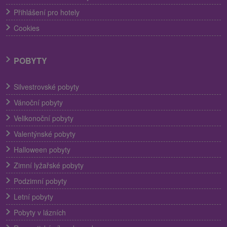
Přihlášení pro hotely
Cookies
POBYTY
Silvestrovské pobyty
Vánoční pobyty
Velikonoční pobyty
Valentýnské pobyty
Halloween pobyty
Zimní lyžařské pobyty
Podzimní pobyty
Letní pobyty
Pobyty v lázních