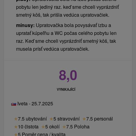
pobytu len jediný raz. keď sme chceli vyprázdniť
smetný kôš, tak prišla vedúca upratovačiek.
mínusy:
Upratovačka bola povysávať izbu a
upratať kúpeľňu a WC počas celého pobytu len
raz. Keď sme chceli vyprázdniť smetný kôš, tak
musela prísť vedúca upratovačiek.
8,0
VYNIKAJÍCÍ
Iveta - 25.7.2025
★
7.5 ubytování
★
5 stravování
★
7.5 personál
★
10 čistota
★
5 okolí
★
7.5 Poloha
★
5 Poměr cena / kvalita