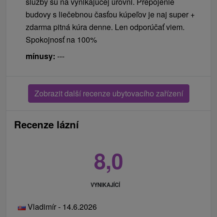
služby sú na vynikajúcej úrovni. Prepojenie
budovy s liečebnou časťou kúpeľov je naj super +
zdarma pitná kúra denne. Len odporúčať viem.
Spokojnosť na 100%
mínusy:
---
Zobrazit další recenze ubytovacího zařízení
Recenze lázní
8,0
VYNIKAJÍCÍ
Vladimír - 14.6.2026