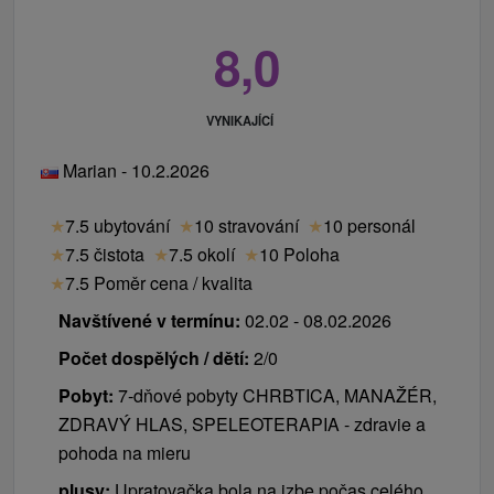
8,0
VYNIKAJÍCÍ
Marian - 10.2.2026
★
7.5 ubytování
★
10 stravování
★
10 personál
★
7.5 čistota
★
7.5 okolí
★
10 Poloha
★
7.5 Poměr cena / kvalita
Navštívené v termínu:
02.02 - 08.02.2026
Počet dospělých / dětí:
2/0
Pobyt:
7-dňové pobyty CHRBTICA, MANAŽÉR,
ZDRAVÝ HLAS, SPELEOTERAPIA - zdravie a
pohoda na mieru
plusy:
Upratovačka bola na izbe počas celého