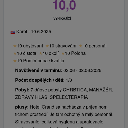
10,0
VYNIKAJÍCÍ
Karol - 10.6.2025
★
10 ubytování
★
10 stravování
★
10 personál
★
10 čistota
★
10 okolí
★
10 Poloha
★
10 Poměr cena / kvalita
Navštívené v termínu:
02.06 - 08.06.2025
Počet dospělých / dětí:
1/0
Pobyt:
7-dňové pobyty CHRBTICA, MANAŽÉR,
ZDRAVÝ HLAS, SPELEOTERAPIA
plusy:
Hotel Grand sa nachádza v príjemnom,
tichom prostredí. Je tam ochotný a milý personál.
Stravovanie, celková hygiena a upratovacie