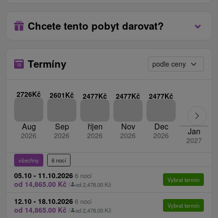
zvířetem.
glykémie|
Chcete tento pobyt darovat?
3 x parafín
2 x vířivá koupel
Ceník - Bonusy
Termíny
3 x dvouhodinový vstup do Vitálního vodního
světa s bazénem.
2726Kč
2601Kč
2477Kč
2477Kč
2477Kč
Denně bezplatné půjčování holí na Nordic
walking.
Aug
Sep
říjen
Nov
Dec
Špeciálně pobytové zľavy 14 = 12, 21 = 18 - při
Jan
2026
2026
2026
2026
2026
objednání 14 resp. 21-denního léčebného pobytu
2027
2 resp. 3 pobytové dny zdarma.
všechny
6 nocí
Senior nad 65 let 5 % sleva z ceny pobytu.
05.10 - 11.10.2026
6 nocí
Vybrat termín
děti
od 14,865.00 Kč
/
od 2,478.00 Kč
12.10 - 18.10.2026
6 nocí
Děti do 2,99 let bez nároku na lůžko a stravu
Vybrat termín
od 14,865.00 Kč
/
od 2,478.00 Kč
zdarma (dětské postýlky nejsou k dispozici).