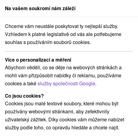
Na vašem soukromí nám záleží
člen skupiny
Sorger
Chceme vám neustále poskytovat ty nejlepší služby.
Lázně Štós
7-denní wellness pobyt Štíhlá linie: Relax a regenerace
Vzhledem k platné legislativě od vás ale potřebujeme
souhlas s používáním souborů cookies.
7-denní wellness pobyt Štíhlá linie:
Relax a regenerace
Více o personalizaci a měření
Léčebný dům Komporday
★
★
Abychom věděli, co se děje na webových stránkách a
Lázně Štós
Štós
mohli vám přizpůsobit nabídky či reklamu, používáme
cookies a také
služby společnosti Google
.
Vybrat termín
Co jsou cookies?
Cookies jsou malé textové soubory, které mohou být
používány webovými stránkami, aby zefektivnily
Navigovat do místa
uživatelský zážitek. Díky cookies vám můžeme nabízet
služby podle toho, co opravdu hledáte a chcete najít.
8,2
vynikající
71 recenzí
·