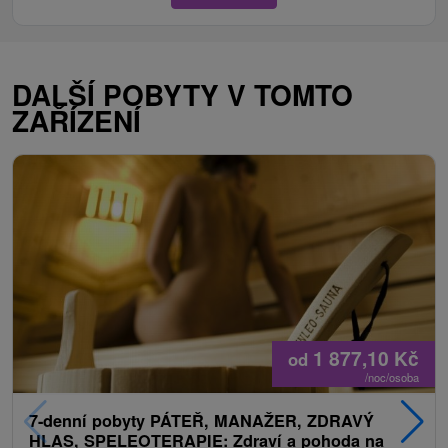
DALŠÍ POBYTY V TOMTO
ZAŘÍZENÍ
1 877,10
Kč
od
/noc/osoba
7-denní pobyty PÁTEŘ, MANAŽER, ZDRAVÝ
HLAS, SPELEOTERAPIE: Zdraví a pohoda na