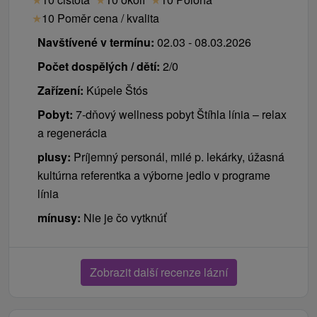
★
10 Poměr cena / kvalita
Navštívené v termínu:
02.03 - 08.03.2026
Počet dospělých / dětí:
2/0
Zařízení:
Kúpele Štós
Pobyt:
7-dňový wellness pobyt Štíhla línia – relax
a regenerácia
plusy:
Príjemný personál, milé p. lekárky, úžasná
kultúrna referentka a výborne jedlo v programe
línia
mínusy:
Nie je čo vytknúť
Zobrazit další recenze lázní