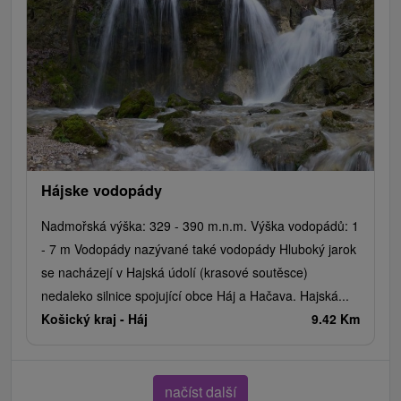
Hájske vodopády
Nadmořská výška: 329 - 390 m.n.m. Výška vodopádů: 1
- 7 m Vodopády nazývané také vodopády Hluboký jarok
se nacházejí v Hajská údolí (krasové soutěsce)
nedaleko silnice spojující obce Háj a Hačava. Hajská...
Košický kraj -
Háj
9.42 Km
načíst další