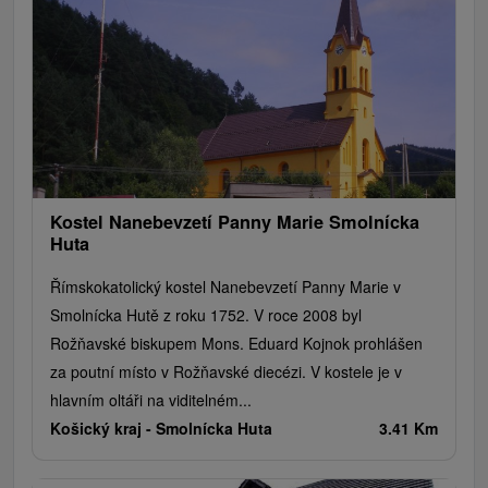
Jazerá, plesá, vodné nádrže
Technické pamiatky
Pamätníky
Vodopády
Drevené kostolíky
Pramene
Jazda na koni
Túry a turistické chodníky
Kaštiele
Horské chaty
Divadlá
Sakrálne miesta
Plte, rafting, splavy
Lyžiarske strediská
Golfové ihriská
Architektonické stavby
Amfiteátre a kiná v prírode
Motokárové dráhy
Cyklotrasy
Vínne cesty
Kostel Nanebevzetí Panny Marie Smolnícka
Huta
Římskokatolický kostel Nanebevzetí Panny Marie v
Smolnícka Hutě z roku 1752. V roce 2008 byl
Rožňavské biskupem Mons. Eduard Kojnok prohlášen
za poutní místo v Rožňavské diecézi. V kostele je v
hlavním oltáři na viditelném...
Košický kraj -
Smolnícka Huta
3.41 Km