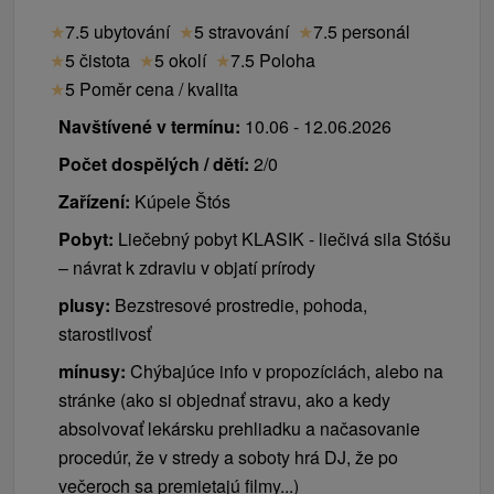
★
7.5 ubytování
★
5 stravování
★
7.5 personál
★
5 čistota
★
5 okolí
★
7.5 Poloha
★
5 Poměr cena / kvalita
Navštívené v termínu:
10.06 - 12.06.2026
Počet dospělých / dětí:
2/0
Zařízení:
Kúpele Štós
Pobyt:
Liečebný pobyt KLASIK - liečivá sila Stóšu
– návrat k zdraviu v objatí prírody
plusy:
Bezstresové prostredie, pohoda,
starostlivosť
mínusy:
Chýbajúce info v propozíciách, alebo na
stránke (ako si objednať stravu, ako a kedy
absolvovať lekársku prehliadku a načasovanie
procedúr, že v stredy a soboty hrá DJ, že po
večeroch sa premietajú filmy...)