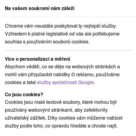
Na vašem soukromí nám záleží
člen skupiny
Sorger
Chceme vám neustále poskytovat ty nejlepší služby.
né pobyty
Východné Slovensko
Prešovský kraj
Nový Smokovec
Vzhledem k platné legislativě od vás ale potřebujeme
souhlas s používáním souborů cookies.
Léčebné pobyty Nový Smokovec
Více o personalizaci a měření
Kategorie
Abychom věděli, co se děje na webových stránkách a
mohli vám přizpůsobit nabídky či reklamu, používáme
Všechny kategorie
Pobyty v akci
(1)
cookies a také
služby společnosti Google
.
Wellness pobyty
Víkendové pobyty
(5)
(2)
Pobyty pro seniory
Rodinné pobyty
(1)
(2)
Co jsou cookies?
Cookies jsou malé textové soubory, které mohou být
používány webovými stránkami, aby zefektivnily
Vyberte lokalitu nebo termín
uživatelský zážitek. Díky cookies vám můžeme nabízet
služby podle toho, co opravdu hledáte a chcete najít.
Nejprodávanější