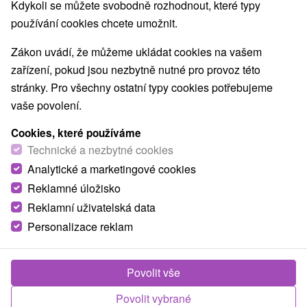
Kdykoli se můžete svobodně rozhodnout, které typy
používání cookies chcete umožnit.
Zákon uvádí, že můžeme ukládat cookies na vašem
TOP - NEJPRODÁVANĚJŠÍ
NEJLEVNĚJŠ
VŠECHNY
zařízení, pokud jsou nezbytně nutné pro provoz této
stránky. Pro všechny ostatní typy cookies potřebujeme
vaše povolení.
Cookies, které používáme
Technické a nezbytné cookies
Analytické a marketingové cookies
Reklamné úložisko
Reklamní uživatelská data
Personalizace reklam
1 472,57
Kč
od
/noc/osoba
Povolit vše
Léčebný lázeňský pobyt KLASIK: Cesta zpět k
síle a rovnováze
Povolit vybrané