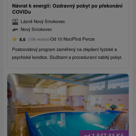
Návrat k energii: Ozdravný pobyt po překonání
COVIDu
Lázně Nový Smokovec
Nový Smokovec
Od 10 Nocí
Plná Penze
8,6
(109 recenzí)
Postcovidový program zaměřený na zlepšení fyzické a
psychické kondice. Službami a procedurami nabitý pobyt.
1 547,44
Kč
od