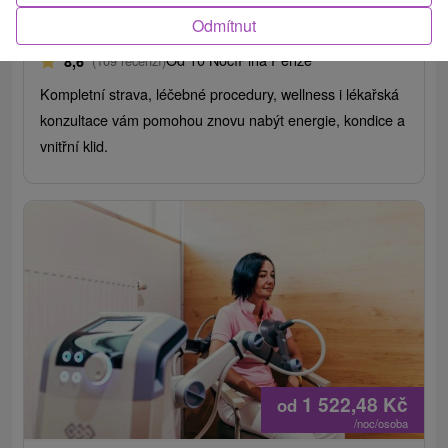
Lázně Nový Smokovec
Odmítnut
Nový Smokovec
Od 10 Nocí
Plná Penze
8,6
(109 recenzí)
Kompletní strava, léčebné procedury, wellness i lékařská
konzultace vám pomohou znovu nabýt energie, kondice a
vnitřní klid.
1 522,48
Kč
od
/noc/osoba