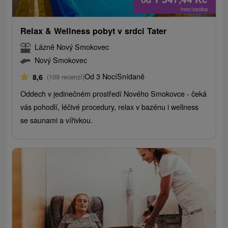
/noc/osoba
Relax & Wellness pobyt v srdci Tater
Lázně Nový Smokovec
Nový Smokovec
Od 3 Nocí
Snídaně
8,6
(109 recenzí)
Oddech v jedinečném prostředí Nového Smokovce - čeká
vás pohodlí, léčivé procedury, relax v bazénu i wellness
se saunami a vířivkou.