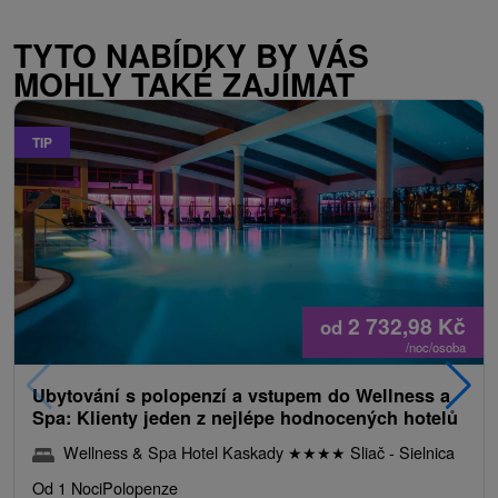
TYTO NABÍDKY BY VÁS
MOHLY TAKÉ ZAJÍMAT
TIP
2 732,98
Kč
od
/noc/osoba
Ubytování s polopenzí a vstupem do Wellness a
Spa: Klienty jeden z nejlépe hodnocených hotelů
Wellness & Spa Hotel Kaskady
★
★
★
★
Sliač - Sielnica
Od 1 Noci
Polopenze