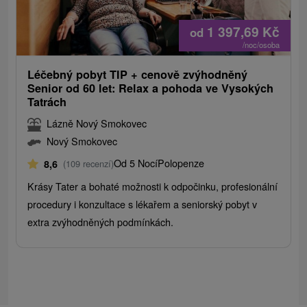
1 397,69
Kč
od
/noc/osoba
Léčebný pobyt TIP + cenově zvýhodněný
Senior od 60 let: Relax a pohoda ve Vysokých
Tatrách
Lázně Nový Smokovec
Nový Smokovec
Od 5 Nocí
Polopenze
8,6
(109 recenzí)
Krásy Tater a bohaté možnosti k odpočinku, profesionální
procedury i konzultace s lékařem a seniorský pobyt v
extra zvýhodněných podmínkách.