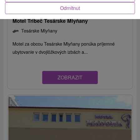
Odmítnut
Motel Tribeč Tesárske Mlyňany
Tesárske Mlyňany
Motel za obcou Tesárske Mlyňany ponúka príjemné
ubytovanie v dvojlôžkových izbách a...
ZOBRAZIT