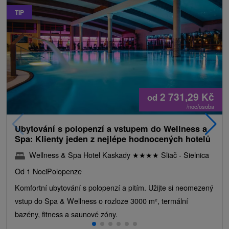
TIP
2 731,29
Kč
od
/noc/osoba
Ubytování s polopenzí a vstupem do Wellness a
Spa: Klienty jeden z nejlépe hodnocených hotelů
Wellness & Spa Hotel Kaskady
★
★
★
★
Sliač - Sielnica
Od 1 Noci
Polopenze
Komfortní ubytování s polopenzí a pitím. Užijte si neomezený
vstup do Spa & Wellness o rozloze 3000 m², termální
bazény, fitness a saunové zóny.