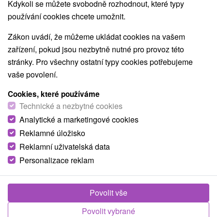
Kdykoli se můžete svobodně rozhodnout, které typy
Nejhledanější oblasti
používání cookies chcete umožnit.
Zobrazit vše
Veľká Fatra
(2)
Kremnické vrchy
(1)
Zákon uvádí, že můžeme ukládat cookies na vašem
zařízení, pokud jsou nezbytně nutné pro provoz této
NEJLEVNĚJŠÍ
NEJDRAŽŠÍ
PODLE H
VŠECHNY
stránky. Pro všechny ostatní typy cookies potřebujeme
vaše povolení.
Cookies, které používáme
Technické a nezbytné cookies
Analytické a marketingové cookies
Reklamné úložisko
Reklamní uživatelská data
Personalizace reklam
Povolit vše
Povolit vybrané