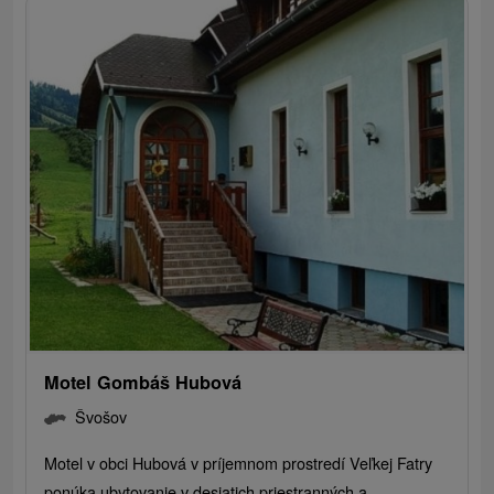
Motel Gombáš Hubová
Švošov
Motel v obci Hubová v príjemnom prostredí Veľkej Fatry
ponúka ubytovanie v desiatich priestranných a...