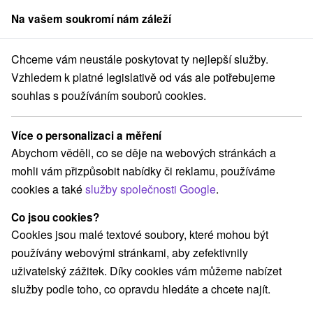
Na vašem soukromí nám záleží
člen skupiny
Sorger
Chceme vám neustále poskytovat ty nejlepší služby.
Motely
Vzhledem k platné legislativě od vás ale potřebujeme
souhlas s používáním souborů cookies.
Motely
Více o personalizaci a měření
Kategorie
Abychom věděli, co se děje na webových stránkách a
mohli vám přizpůsobit nabídky či reklamu, používáme
Všechny kategorie
Hotely na Slovensku
(277)
cookies a také
služby společnosti Google
.
Apartmány
Chaty na prenájom
(846)
(1284)
Drevenice
Kempy
Motely
(705)
(12)
(4)
Co jsou cookies?
Penzióny
Priváty
Ubytovne
(674)
(315)
(101)
Cookies jsou malé textové soubory, které mohou být
používány webovými stránkami, aby zefektivnily
uživatelský zážitek. Díky cookies vám můžeme nabízet
Vyberte lokalitu nebo termín
služby podle toho, co opravdu hledáte a chcete najít.