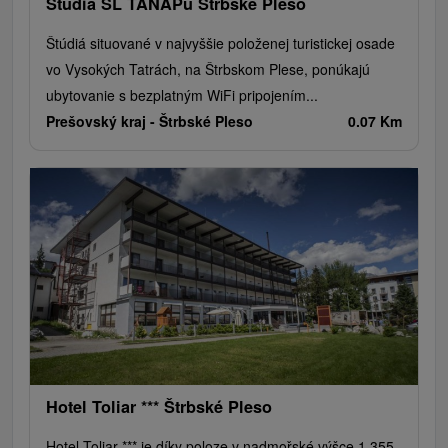
Štúdiá ŠL TANAPu Štrbské Pleso
Štúdiá situované v najvyššie položenej turistickej osade
vo Vysokých Tatrách, na Štrbskom Plese, ponúkajú
ubytovanie s bezplatným WiFi pripojením...
Prešovský kraj -
Štrbské Pleso
0.07 Km
Hotel Toliar *** Štrbské Pleso
Hotel Toliar *** je díky poloze v nadmořské výšce 1 355