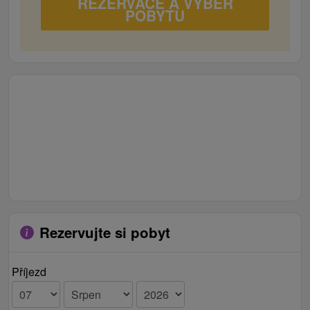
REZERVACE A VÝBĚR
POBYTU
Rezervujte si pobyt
Příjezd