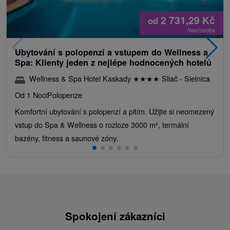
2 731,29
Kč
od
/noc/osoba
Ubytování s polopenzí a vstupem do Wellness a
Spa: Klienty jeden z nejlépe hodnocených hotelů
Wellness & Spa Hotel Kaskady
★
★
★
★
Sliač - Sielnica
Od 1 Noci
Polopenze
Komfortní ubytování s polopenzí a pitím. Užijte si neomezený
vstup do Spa & Wellness o rozloze 3000 m², termální
bazény, fitness a saunové zóny.
Spokojení zákazníci