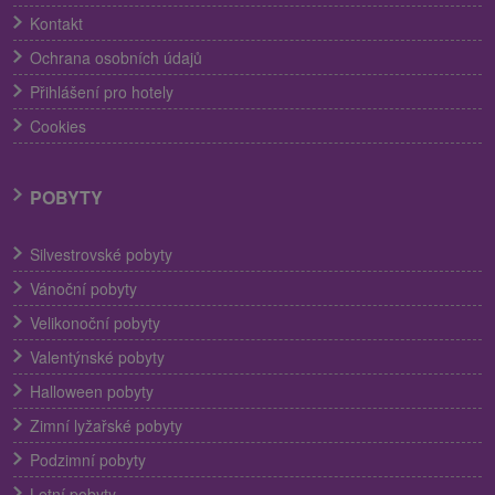
Kontakt
Ochrana osobních údajů
Přihlášení pro hotely
Cookies
POBYTY
Silvestrovské pobyty
Vánoční pobyty
Velikonoční pobyty
Valentýnské pobyty
Halloween pobyty
Zimní lyžařské pobyty
Podzimní pobyty
Letní pobyty