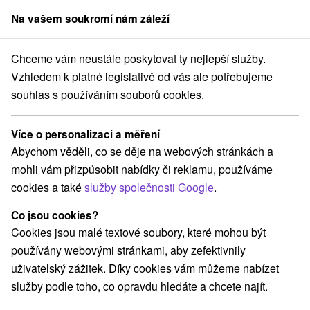
Na vašem soukromí nám záleží
člen skupiny
Sorger
Chceme vám neustále poskytovat ty nejlepší služby.
ko
Prešovský kraj
Štrbské Pleso
Penzión Furkotka Vysoké Tatry
Vzhledem k platné legislativě od vás ale potřebujeme
souhlas s používáním souborů cookies.
Penzión Furkotka Vysoké Tatry
Štrbské Pleso
Více o personalizaci a měření
Abychom věděli, co se děje na webových stránkách a
mohli vám přizpůsobit nabídky či reklamu, používáme
Rezervovat přes booking
cookies a také
služby společnosti Google
.
Co jsou cookies?
Cookies jsou malé textové soubory, které mohou být
REZERVACE A VÝBĚR POBYTU
používány webovými stránkami, aby zefektivnily
Kontaktujte přímo ubytovatele.
uživatelský zážitek. Díky cookies vám můžeme nabízet
služby podle toho, co opravdu hledáte a chcete najít.
Navigovat do místa