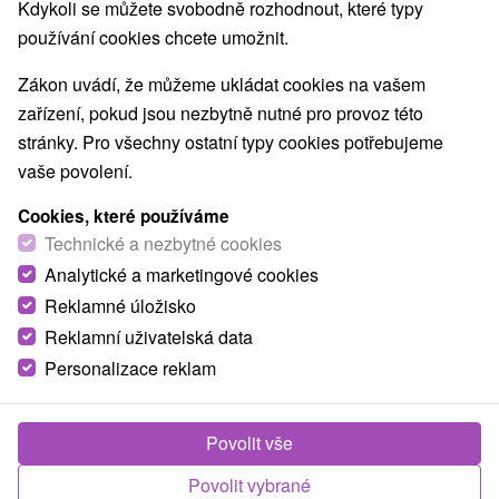
Kdykoli se můžete svobodně rozhodnout, které typy
O ZAŘÍZENÍ
VYBAVENÍ
používání cookies chcete umožnit.
Zákon uvádí, že můžeme ukládat cookies na vašem
zařízení, pokud jsou nezbytně nutné pro provoz této
stránky. Pro všechny ostatní typy cookies potřebujeme
vaše povolení.
Cookies, které používáme
Technické a nezbytné cookies
Analytické a marketingové cookies
Reklamné úložisko
Reklamní uživatelská data
Personalizace reklam
Povolit vše
Povolit vybrané