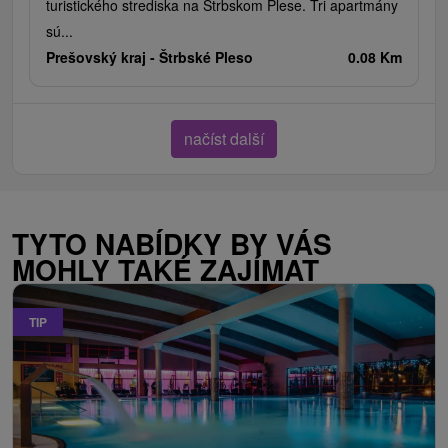
turistického strediska na Štrbskom Plese. Tri apartmány
sú...
Prešovský kraj -
Štrbské Pleso
0.08 Km
načíst další
TYTO NABÍDKY BY VÁS
MOHLY TAKÉ ZAJÍMAT
TIP