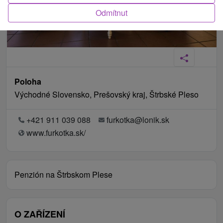
Odmítnut
Poloha
Východné Slovensko, Prešovský kraj, Štrbské Pleso
+421 911 039 088
furkotka@lonik.sk
www.furkotka.sk/
Penzión na Štrbskom Plese
O ZAŘÍZENÍ