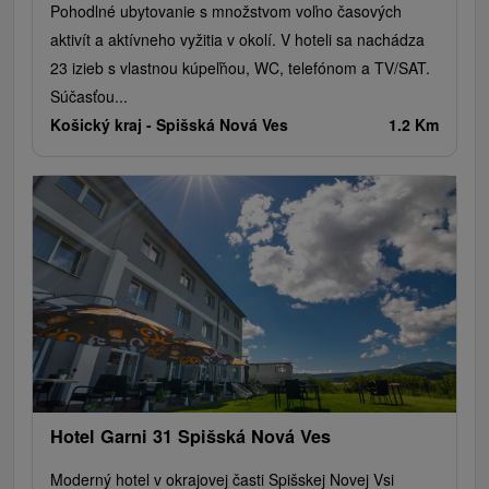
Pohodlné ubytovanie s množstvom voľno časových
aktivít a aktívneho vyžitia v okolí. V hoteli sa nachádza
23 izieb s vlastnou kúpeľňou, WC, telefónom a TV/SAT.
Súčasťou...
Košický kraj -
Spišská Nová Ves
1.2 Km
Hotel Garni 31 Spišská Nová Ves
Moderný hotel v okrajovej časti Spišskej Novej Vsi