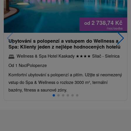
2 738,74
Kč
od
/noc/osoba
Ubytování s polopenzí a vstupem do Wellness a
Spa: Klienty jeden z nejlépe hodnocených hotelů
Wellness & Spa Hotel Kaskady
★
★
★
★
Sliač - Sielnica
Od 1 Noci
Polopenze
Komfortní ubytování s polopenzí a pitím. Užijte si neomezený
vstup do Spa & Wellness o rozloze 3000 m², termální
bazény, fitness a saunové zóny.