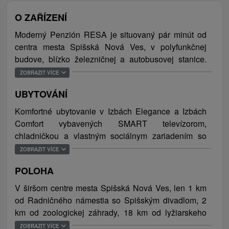
O ZAŘÍZENÍ
Moderný Penzión RESA je situovaný pár minút od
centra mesta Spišská Nová Ves, v polyfunkčnej
budove, blízko železničnej a autobusovej stanice.
Oceníte tak ľahkú dostupnosť verejnej dopravy, ktorá
ZOBRAZIT VÍCE
Vás bezpečne prepraví na ktorékoľvek zvolené
UBYTOVÁNÍ
miesto. Penzión ponúka komfortné ubytovanie v
jednolôžkových, dvojlôžkových, trojlôžkových a
Komfortné ubytovanie v Izbách Elegance a Izbách
štvorlôžkových izbách.Súčasťou vybavenia každej
Comfort vybavených SMART televízorom,
ubytovacej jednotky je kúpeľňa so sprchovacím
chladničkou a vlastným sociálnym zariadením so
kútom, toaletou, televízorom a wifi pripojením. Počas
sprchovacím kútom, toaletou, umývadlom a uterákmi.
ZOBRAZIT VÍCE
pobytu je hosťom k dispozícií služba recepcie, dve
Celková kapacita ubytovania je 35pevných lôžok.
plne zariadené kuchyne. Ubytovaní hostia si môžu
POLOHA
Kapacitu možno navýšiť o prístelky.
objednať raňajky. V rámci doplnkových služieb je
V širšom centre mesta Spišská Nová Ves, len 1 km
možné zabezpečiť pranie, sušenie a žehlenie
od Radničného námestia so Spišským divadlom, 2
bielizne. Samozrejmosťou je pripojenie na internet a
km od zoologickej záhrady, 18 km od lyžiarskeho
parkovanie v areáli ubytovacieho zariadenia.
vleku v SKI Mraznica, 30 km od mesta Poprad s
ZOBRAZIT VÍCE