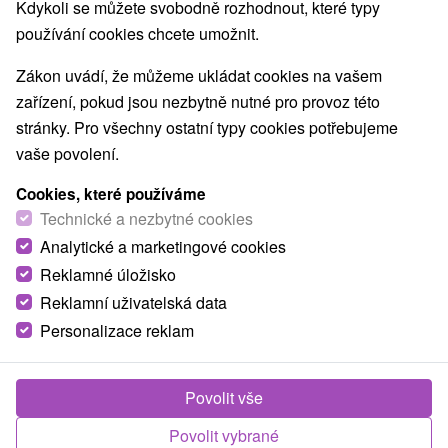
Kdykoli se můžete svobodně rozhodnout, které typy
O ZAŘÍZENÍ
VYBAVENÍ
používání cookies chcete umožnit.
Zákon uvádí, že můžeme ukládat cookies na vašem
zařízení, pokud jsou nezbytně nutné pro provoz této
stránky. Pro všechny ostatní typy cookies potřebujeme
vaše povolení.
Cookies, které používáme
Technické a nezbytné cookies
Analytické a marketingové cookies
Reklamné úložisko
Reklamní uživatelská data
Personalizace reklam
Povolit vše
Povolit vybrané