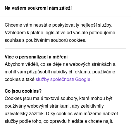
Na vašem soukromí nám záleží
člen skupiny
Sorger
Chceme vám neustále poskytovat ty nejlepší služby.
Košický kraj
Spišská Nová Ves
Penzión RESA Spišská Nová Ves
Vzhledem k platné legislativě od vás ale potřebujeme
souhlas s používáním souborů cookies.
Penzión RESA Spišská Nová Ves
Spišská Nová Ves
Více o personalizaci a měření
Abychom věděli, co se děje na webových stránkách a
mohli vám přizpůsobit nabídky či reklamu, používáme
Rezervovat přes booking
cookies a také
služby společnosti Google
.
Co jsou cookies?
Cookies jsou malé textové soubory, které mohou být
REZERVACE A VÝBĚR POBYTU
používány webovými stránkami, aby zefektivnily
Kontaktujte přímo ubytovatele.
uživatelský zážitek. Díky cookies vám můžeme nabízet
služby podle toho, co opravdu hledáte a chcete najít.
Navigovat do místa