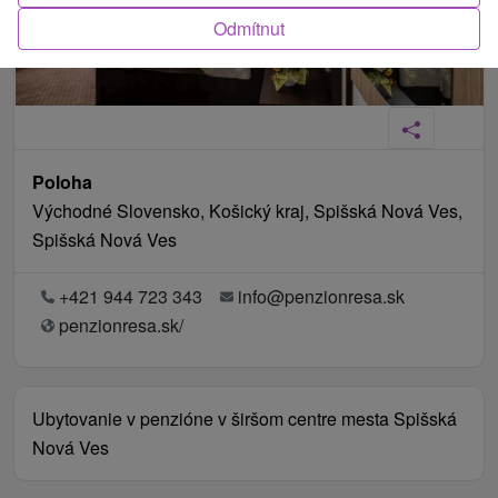
Odmítnut
Poloha
Východné Slovensko, Košický kraj, Spišská Nová Ves,
Spišská Nová Ves
+421 944 723 343
info@penzionresa.sk
penzionresa.sk/
Ubytovanie v penzióne v širšom centre mesta Spišská
Nová Ves