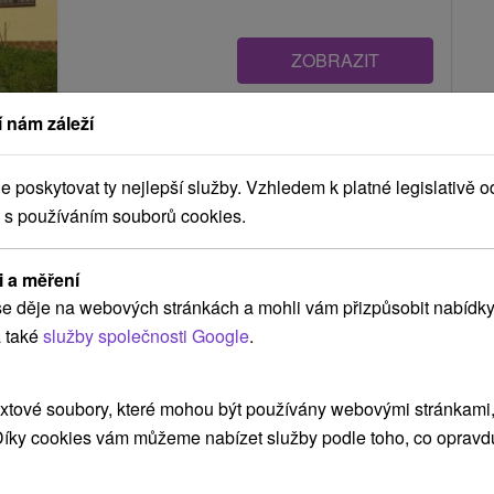
ZOBRAZIT
 nám záleží
Penzión Nemo Spišská Nová Ves
Spišská Nová Ves
poskytovat ty nejlepší služby. Vzhledem k platné legislativě o
 s používáním souborů cookies.
Ubytovanie v Spišskej Novej Vsi, v blízkosti
i a měření
lyžiarskeho strediska Rittenberg, pri Národnom
e děje na webových stránkách a mohli vám přizpůsobit nabídky
parku Slovenský raj....
 také
služby společnosti Google
.
xtové soubory, které mohou být používány webovými stránkami, 
ZOBRAZIT
 Díky cookies vám můžeme nabízet služby podle toho, co opravd