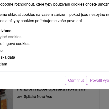
obodně rozhodnout, které typy používání cookies chcete umožni
Dom Pútnika Spišská Nová Ves
me ukládat cookies na vašem zařízení, pokud jsou nezbytně nu
Spišská Nová Ves
 ostatní typy cookies potřebujeme vaše povolení.
žíváme
Dom Pútnika je situovaný pri Diecéznej svätyni
ytné cookies
Božieho milosrdenstva v Spišskej Novej Vsi,
ketingové cookies
farnosť Smižany....
ko
lská data
klam
ZOBRAZIT
Odmítnut
Povolit vy
Penzión RESA Spišská Nová Ves
Spišská Nová Ves