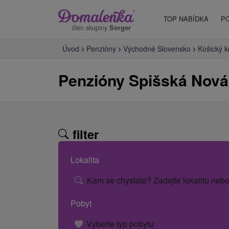
TOP NABÍDKA
P
člen skupiny
Sorger
Úvod
Penzióny
Východné Slovensko
Košický k
Penzióny Spišská Nová
filter
Lokalita
Kam se chystáte? Zadejte lokalitu nebo
Pobyt
Vyberte typ pobytu