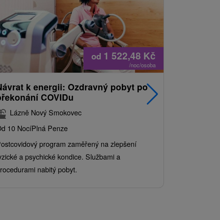
1 522,48
Kč
od
/noc/osoba
Návrat k energii: Ozdravný pobyt po
Nejprodá
překonání COVIDu
pobyt s
balíkem 
Lázně Nový Smokovec
Grand 
d 10 Nocí
Plná Penze
Od 2 Nocí
Al
ostcovidový program zaměřený na zlepšení
Užijte si pe
yzické a psychické kondice. Službami a
kde se skvěl
rocedurami nabitý pobyt.
služby pro c