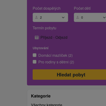
Počet dospělých
Počet dětí
Termín pobytu
Příjezd - Odjezd
Ubytování
Domácí mazlíček (2)
Pro rodiny s dětmi (2)
Kategorie
Všechny kategorie