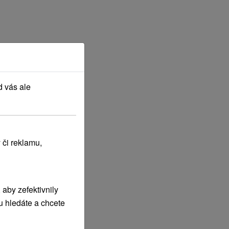
d vás ale
 či reklamu,
aby zefektivnily
u hledáte a chcete