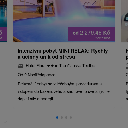
č
2 279,48
Kč
od
ba
/noc/osoba
Intenzivní pobyt MINI RELAX: Rychlý
a účinný únik od stresu
Hotel Flóra
★
★
★
Trenčianske Teplice
Od 2 Nocí
Polopenze
O
Relaxační pobyt se 2 léčebnými procedurami a
P
vstupem do bazénového a saunového světa rychle
f
doplní síly a energii.
p
.