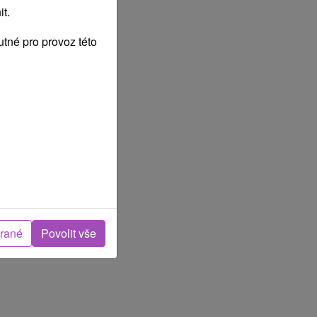
t.
tné pro provoz této
brané
Povolit vše