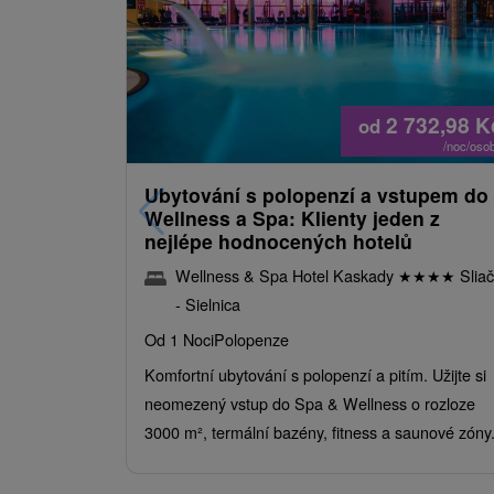
2 732,98
K
od
/noc/oso
Ubytování s polopenzí a vstupem do
Wellness a Spa: Klienty jeden z
nejlépe hodnocených hotelů
Wellness & Spa Hotel Kaskady
★
★
★
★
Sliač
- Sielnica
Od 1 Noci
Polopenze
Komfortní ubytování s polopenzí a pitím. Užijte si
neomezený vstup do Spa & Wellness o rozloze
3000 m², termální bazény, fitness a saunové zóny