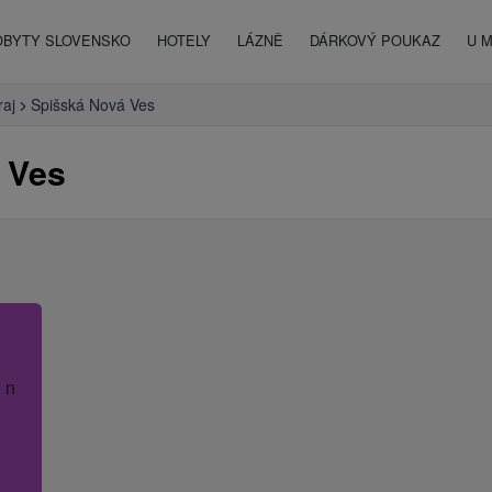
OBYTY SLOVENSKO
HOTELY
LÁZNĚ
DÁRKOVÝ POUKAZ
U 
raj
Spišská Nová Ves
 Ves
 název hotelu.