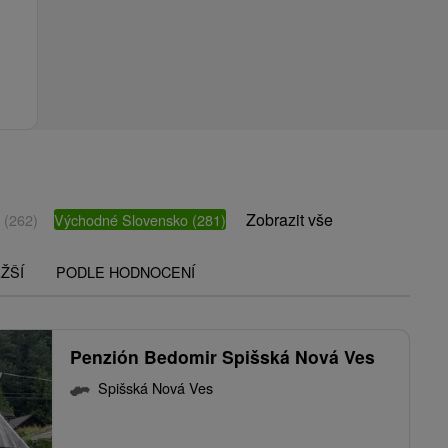
Zobrazit vše
o
(262)
Východné Slovensko
(281)
ŽŠÍ
PODLE HODNOCENÍ
Penzión Bedomir Spišská Nová Ves
Spišská Nová Ves