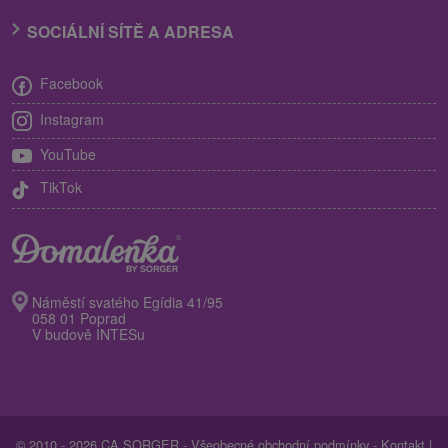
SOCIÁLNÍ SÍTĚ A ADRESA
Facebook
Instagram
YouTube
TikTok
Náměstí svatého Egídia 41/95
058 01 Poprad
V budově INTESu
© 2010 - 2026 CA SORGER -
Všeobecné obchodní podmínky
-
Kontakt
|