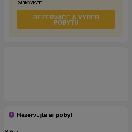
sociálne zariadenie
PARKOVIŠTĚ
TV/SAT, rýchlovarná kanvica, chladnička
WiFi
REZERVACE A VÝBĚR
POBYTU
3x Trojlôžková izba (možnosť 1 prístelky)
1x manželské lôžko alebo 2x samostatné lôžko
1x samostatné lôžko
1x prístelka
sociálne zariadenie
TV/SAT, rýchlovarná kanvica, chladnička
WiFi
Trojlôžková izba (možnosť 2 prísteliek)
1x manželské lôžko,
1x samostatné lôžko
2x prístelka
Rezervujte si pobyt
sociálne zariadenie
TV/SAT, rýchlovarná kanvica, chladnička
WiFi
Příjezd