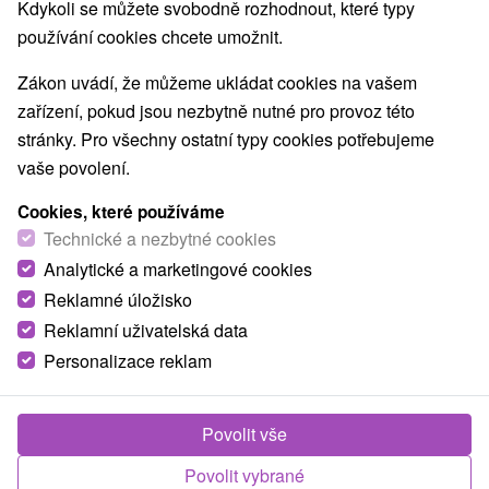
Navigovat do místa
Kdykoli se můžete svobodně rozhodnout, které typy
používání cookies chcete umožnit.
O ZAŘÍZENÍ
VYBAVENÍ
Zákon uvádí, že můžeme ukládat cookies na vašem
zařízení, pokud jsou nezbytně nutné pro provoz této
stránky. Pro všechny ostatní typy cookies potřebujeme
vaše povolení.
Cookies, které používáme
Technické a nezbytné cookies
Analytické a marketingové cookies
Reklamné úložisko
Reklamní uživatelská data
Personalizace reklam
Povolit vše
Povolit vybrané