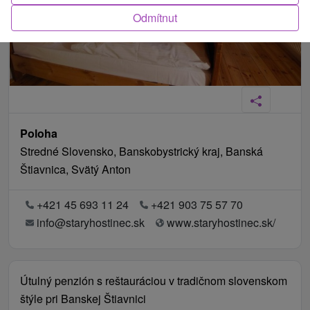
Odmítnut
Poloha
Stredné Slovensko, Banskobystrický kraj, Banská
Štiavnica, Svätý Anton
+421 45 693 11 24
+421 903 75 57 70
info@staryhostinec.sk
www.staryhostinec.sk/
Útulný penzión s reštauráciou v tradičnom slovenskom
štýle pri Banskej Štiavnici