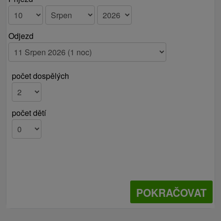
Dvojlôžková bunková izba
2x dvojlôžková izba (manželské lôžko)
Odjezd
možnosť prístelky
spoločná kúpeľňa so sociálnym zariadením
sociálne zariadenie
počet dospělých
TV/SAT, rýchlovarná kanvica, chladnička
WiFi
Štvorlôžková izba
počet dětí
1x manželské lôžko
2x samostatné lôžko
sociálne zariadenie
TV/SAT, rýchlovarná kanvica, chladnička
WiFi
POKRAČOVAT