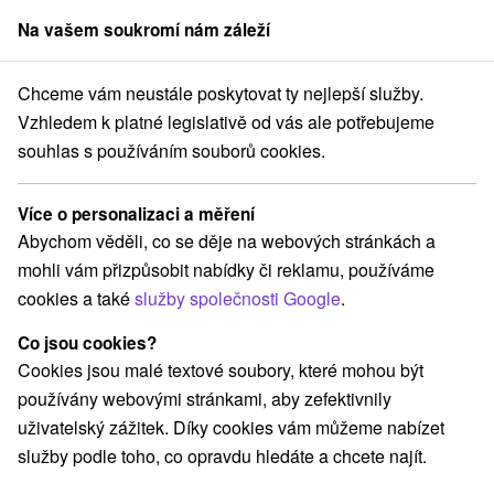
Na vašem soukromí nám záleží
člen skupiny
Sorger
Chceme vám neustále poskytovat ty nejlepší služby.
kobystrický kraj
Svätý Anton
Penzión Starý Hostinec Svätý Anton
Vzhledem k platné legislativě od vás ale potřebujeme
souhlas s používáním souborů cookies.
Penzión Starý Hostinec Svätý
Anton
Více o personalizaci a měření
Svätý Anton
Abychom věděli, co se děje na webových stránkách a
mohli vám přizpůsobit nabídky či reklamu, používáme
cookies a také
služby společnosti Google
.
Rezervovat přes booking
Co jsou cookies?
Cookies jsou malé textové soubory, které mohou být
používány webovými stránkami, aby zefektivnily
REZERVACE A VÝBĚR POBYTU
uživatelský zážitek. Díky cookies vám můžeme nabízet
Kontaktujte přímo ubytovatele.
služby podle toho, co opravdu hledáte a chcete najít.