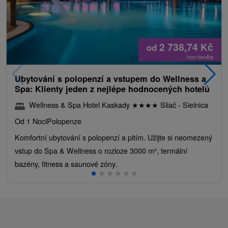
2 738,74
Kč
od
/noc/osoba
Ubytování s polopenzí a vstupem do Wellness a
Spa: Klienty jeden z nejlépe hodnocených hotelů
Wellness & Spa Hotel Kaskady
★
★
★
★
Sliač - Sielnica
Od 1 Noci
Polopenze
Komfortní ubytování s polopenzí a pitím. Užijte si neomezený
vstup do Spa & Wellness o rozloze 3000 m², termální
bazény, fitness a saunové zóny.