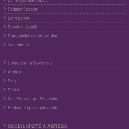
Zimní lyžařské pobyty
Podzimní pobyty
Letní pobyty
Pobyty v lázních
Romantický víkend pro dva
Last minute
Ubytování na Slovensku
Atrakcie
Blog
Súťaže
Kvíz Slepá mapa Slovenska
Prihlásenie pre ubytovateľa
SOCIÁLNÍ SÍTĚ A ADRESA