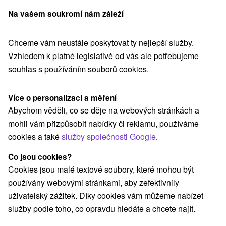
Na vašem soukromí nám záleží
člen skupiny
Sorger
Chceme vám neustále poskytovat ty nejlepší služby.
ystrický kraj
Svätý Anton
Ubytovanie Café Madeira Svätý Anton
Vzhledem k platné legislativě od vás ale potřebujeme
souhlas s používáním souborů cookies.
Ubytovanie Café Madeira Svätý
Anton
Více o personalizaci a měření
Svätý Anton
Abychom věděli, co se děje na webových stránkách a
mohli vám přizpůsobit nabídky či reklamu, používáme
cookies a také
služby společnosti Google
.
REZERVACE A VÝBĚR POBYTU
Co jsou cookies?
Kontaktujte přímo ubytovatele.
Cookies jsou malé textové soubory, které mohou být
Navigovat do místa
používány webovými stránkami, aby zefektivnily
uživatelský zážitek. Díky cookies vám můžeme nabízet
O ZAŘÍZENÍ
VYBAVENÍ
služby podle toho, co opravdu hledáte a chcete najít.