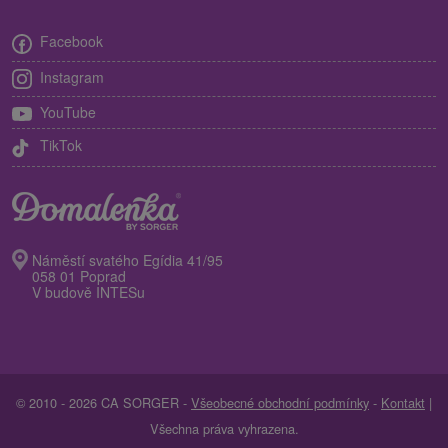
Facebook
Instagram
YouTube
TikTok
Náměstí svatého Egídia 41/95
058 01 Poprad
V budově INTESu
© 2010 - 2026 CA SORGER -
Všeobecné obchodní podmínky
-
Kontakt
|
Všechna práva vyhrazena.