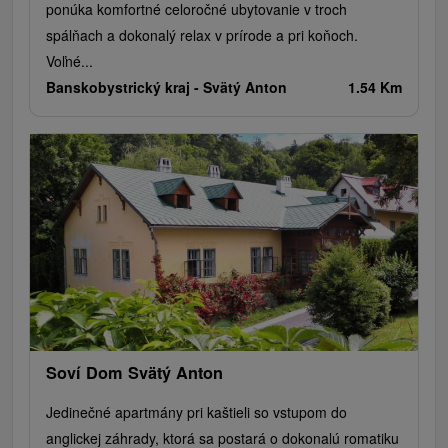
ponúka komfortné celoročné ubytovanie v troch
spálňach a dokonalý relax v prírode a pri koňoch.
Voľné...
Banskobystrický kraj -
Svätý Anton
1.54 Km
Soví Dom Svätý Anton
Jedinečné apartmány pri kaštieli so vstupom do
anglickej záhrady, ktorá sa postará o dokonalú romatiku