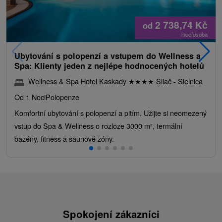
2 738,74
Kč
od
/noc/osoba
Ubytování s polopenzí a vstupem do Wellness a
Spa: Klienty jeden z nejlépe hodnocených hotelů
Wellness & Spa Hotel Kaskady
★
★
★
★
Sliač - Sielnica
Od 1 Noci
Polopenze
Komfortní ubytování s polopenzí a pitím. Užijte si neomezený
vstup do Spa & Wellness o rozloze 3000 m², termální
bazény, fitness a saunové zóny.
Spokojení zákazníci