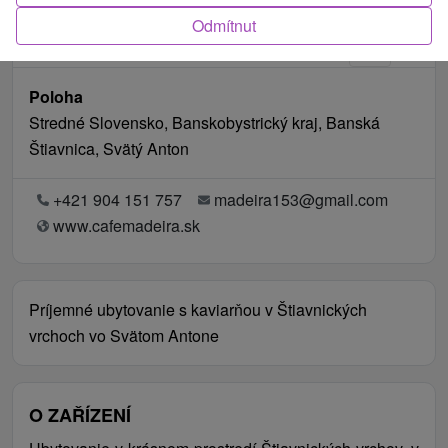
Odmítnut
Poloha
Stredné Slovensko, Banskobystrický kraj, Banská
Štiavnica, Svätý Anton
+421 904 151 757
madeira153@gmail.com
www.cafemadeira.sk
Príjemné ubytovanie s kaviarňou v Štiavnických
vrchoch vo Svätom Antone
O ZAŘÍZENÍ