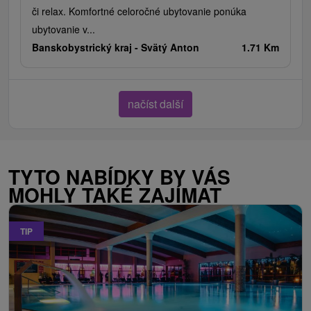
či relax. Komfortné celoročné ubytovanie ponúka
ubytovanie v...
Banskobystrický kraj -
Svätý Anton
1.71 Km
načíst další
TYTO NABÍDKY BY VÁS
MOHLY TAKÉ ZAJÍMAT
TIP