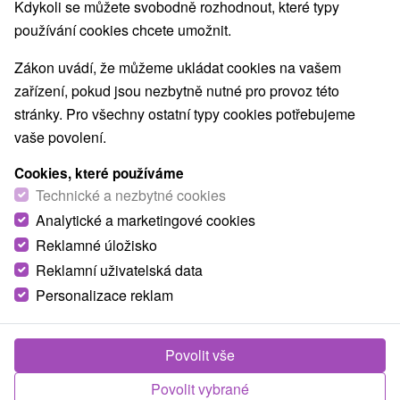
Kdykoli se můžete svobodně rozhodnout, které typy
Nejprodávanější
používání cookies chcete umožnit.
Zákon uvádí, že můžeme ukládat cookies na vašem
zařízení, pokud jsou nezbytně nutné pro provoz této
stránky. Pro všechny ostatní typy cookies potřebujeme
TOP - NEJPRODÁVANĚJŠÍ
NEJLEVNĚJŠ
VŠECHNY
vaše povolení.
Cookies, které používáme
Technické a nezbytné cookies
TIP
Analytické a marketingové cookies
Reklamné úložisko
Reklamní uživatelská data
Personalizace reklam
2 090,30
Kč
od
Povolit vše
/noc/osoba
Povolit vybrané