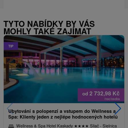
TYTO NABÍDKY BY VÁS
MOHLY TAKÉ ZAJÍMAT
TIP
2 732,98
Kč
od
/noc/osoba
Ubytování s polopenzí a vstupem do Wellness a
Spa: Klienty jeden z nejlépe hodnocených hotelů
Wellness & Spa Hotel Kaskady
★
★
★
★
Sliač - Sielnica