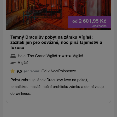
2 601,95
Kč
od
/noc/osoba
Temný Draculův pobyt na zámku Vígľaš:
zážitek jen pro odvážné, noc plná tajemství a
luxusu
Hotel The Grand Vígľaš
★
★
★
★
Vígľaš
Vígľaš
Od 2 Nocí
Polopenze
9,5
(47 recenzí)
Pobyt zahrnuje láhev Draculovy krve na pokoji,
tematickou masáž, noční prohlídku zámku a denní vstup
do wellness.