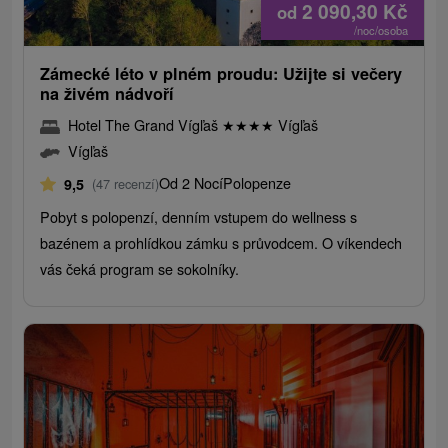
2 090,30
Kč
od
/noc/osoba
Zámecké léto v plném proudu: Užijte si večery
na živém nádvoří
Hotel The Grand Vígľaš
★
★
★
★
Vígľaš
Vígľaš
Od 2 Nocí
Polopenze
9,5
(47 recenzí)
Pobyt s polopenzí, denním vstupem do wellness s
bazénem a prohlídkou zámku s průvodcem. O víkendech
vás čeká program se sokolníky.