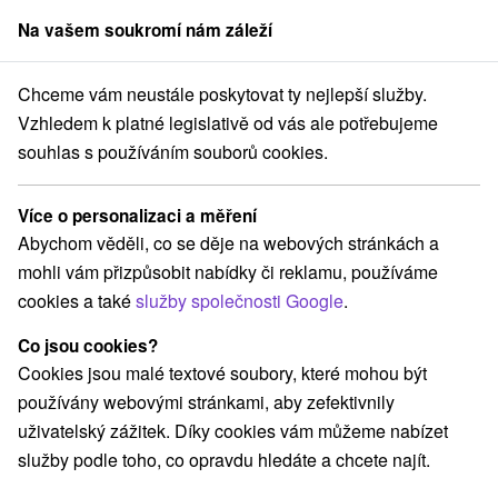
Na vašem soukromí nám záleží
člen skupiny
Sorger
Chceme vám neustále poskytovat ty nejlepší služby.
gramom pre deti
Stredné Slovensko
Banskobystrický kraj
Vígľaš
Vzhledem k platné legislativě od vás ale potřebujeme
souhlas s používáním souborů cookies.
Tematické pobyty, pobyty s
programom pre deti Vígľaš
Více o personalizaci a měření
Abychom věděli, co se děje na webových stránkách a
Kategorie
mohli vám přizpůsobit nabídky či reklamu, používáme
cookies a také
služby společnosti Google
.
Všechny kategorie
Pobyty v akci
(1)
Wellness pobyty
Víkendové pobyty
(5)
(5)
Co jsou cookies?
Romantické pobyty
Pobyty pro seniory
(2)
(1)
Cookies jsou malé textové soubory, které mohou být
Rodinné pobyty
(3)
používány webovými stránkami, aby zefektivnily
uživatelský zážitek. Díky cookies vám můžeme nabízet
služby podle toho, co opravdu hledáte a chcete najít.
Vyberte lokalitu nebo termín