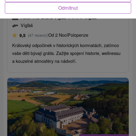
Zámecká pohádka pro rodiny: Děti do 12 let
Odmítnut
ZCELA ZDARMA !
Hotel The Grand Vígľaš
★
★
★
★
Vígľaš
Vígľaš
Od 2 Nocí
Polopenze
9,5
(47 recenzí)
Královský odpočinek v historických komnatách, zatímco
vaše děti bývají grátis. Zažijte spojení historie, wellnessu
a kouzelné atmosféry na nádvoří.