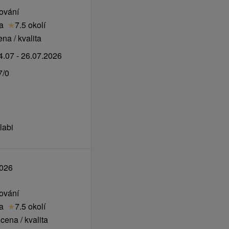
vování
ta
★
7.5 okolí
na / kvalita
.07 - 26.07.2026
7/0
labi
2026
vování
ta
★
7.5 okolí
cena / kvalita