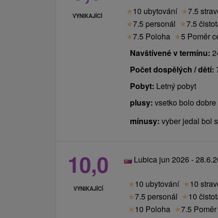
★
10 ubytování
★
7.5 stra
VYNIKAJÍCÍ
★
7.5 personál
★
7.5 čisto
★
7.5 Poloha
★
5 Poměr ce
Navštívené v termínu:
24
Počet dospělých / dětí:
Pobyt:
Letný pobyt
plusy:
vsetko bolo dobre
mínusy:
vyber jedal bol s
10,0
Lubica jun 2026 - 28.6.
★
10 ubytování
★
10 stra
VYNIKAJÍCÍ
★
7.5 personál
★
10 čisto
★
10 Poloha
★
7.5 Poměr 