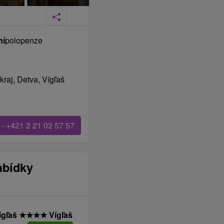
ní
polopenze
raj, Detva, Vígľaš
 - +421 2 21 02 57 57
abídky
ígľaš
★
★
★
★
Vígľaš