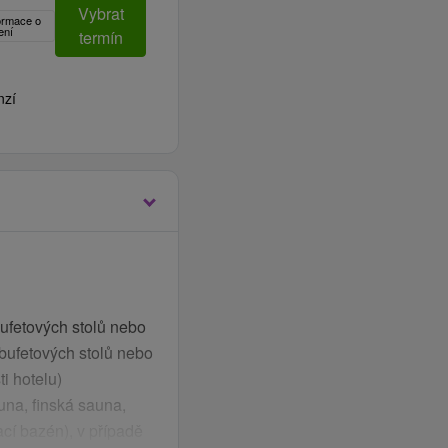
Vybrat
formace o
ení
termín
nzí
ufetových stolů nebo
bufetových stolů nebo
i hotelu)
una, finská sauna,
ací bazén), v případě