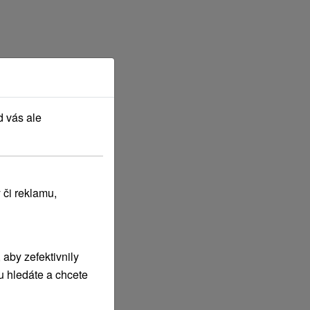
d vás ale
rvenec
2027
 či reklamu,
aby zefektivnily
u hledáte a chcete