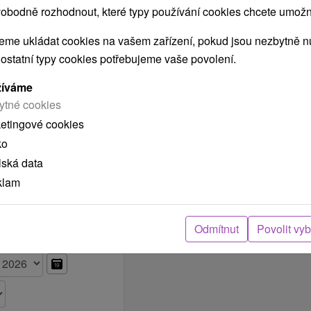
obodně rozhodnout, které typy používání cookies chcete umožni
Vybrat termín
 2,091.00 Kč
me ukládat cookies na vašem zařízení, pokud jsou nezbytně nu
 ostatní typy cookies potřebujeme vaše povolení.
Vybrat termín
 2,091.00 Kč
žíváme
ytné cookies
Vybrat termín
 2,091.00 Kč
ketingové cookies
ko
»
lská data
klam
Odmítnut
Povolit vy