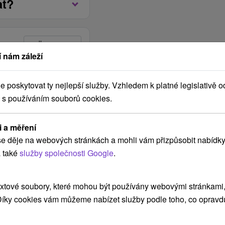
at?
o ze vstupního nádvoří
on Cigar Bar, místo
ňaku. Snídaně jsou
uze ve
hod. do 10:00 hod.,
osob) nebo formou
 nám záleží
 18:00 hod. do 20:00
poskytovat ty nejlepší služby. Vzhledem k platné legislativě o
ubytované hosty zdarma.
 s používáním souborů cookies.
Jan
Feb
Mar
dub
květen
červen
če
 pouze v pokojích
6
2027
2027
2027
2027
2027
2027
i a měření
e děje na webových stránkách a mohli vám přizpůsobit nabídky
0 hod.
 také
služby společnosti Google
.
Vybrat termín
 2,091.00 Kč
xtové soubory, které mohou být používány webovými stránkami, 
 Díky cookies vám můžeme nabízet služby podle toho, co opravd
Vybrat termín
 2,091.00 Kč