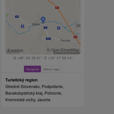
© OpenStreetMap
N +48° 33' 20.91'', E +19° 17' 59.14''
Navigovat
Zobraz mapu
Turistický region
Stredné Slovensko, Podpoľanie,
Banskobystrický kraj, Pohronie,
Kremnické vrchy, Javorie