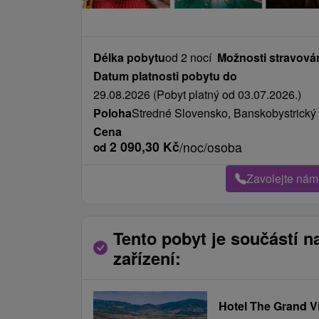
Délka pobytu
od 2 nocí
Možnosti stravová
Datum platnosti pobytu do
29.08.2026 (Pobyt platný od 03.07.2026.)
Poloha
Stredné Slovensko, Banskobystrický k
Cena
2 090,30
Kč
/noc/osoba
od
Zavolejte nám
Tento pobyt je součástí n
zařízení:
Hotel The Grand V