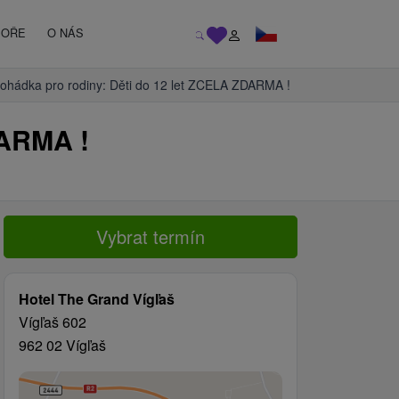
MOŘE
O NÁS
hádka pro rodiny: Děti do 12 let ZCELA ZDARMA !
DARMA !
Vybrat termín
Hotel The Grand Vígľaš
Vígľaš 602
962 02 Vígľaš