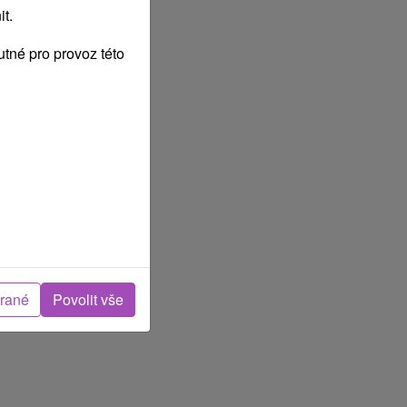
t.
tné pro provoz této
brané
Povolit vše