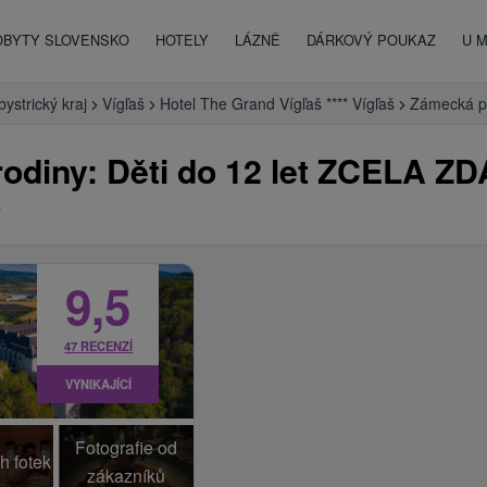
OBYTY SLOVENSKO
HOTELY
LÁZNĚ
DÁRKOVÝ POUKAZ
U 
ystrický kraj
Vígľaš
Hotel The Grand Vígľaš **** Vígľaš
Zámecká po
odiny: Děti do 12 let ZCELA Z
š
9,5
47 RECENZÍ
VYNIKAJÍCÍ
Fotografie od
h fotek
zákazníků