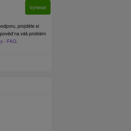
Vyhledat
odporu, projděte si
odpověď na váš problém
ky - FAQ
.