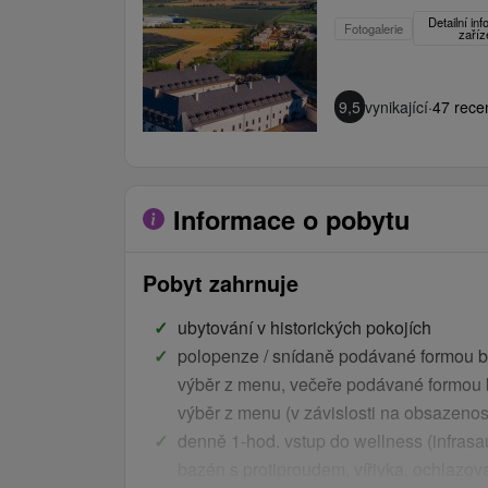
Detailní in
Fotogalerie
zaříz
9,5
vynikající
·
47 rece
Informace o pobytu
Pobyt zahrnuje
ubytování v historických pokojích
polopenze / snídaně podávané formou b
výběr z menu, večeře podávané formou 
výběr z menu (v závislosti na obsazenost
denně 1-hod. vstup do wellness (infrasa
bazén s protiproudem, vířivka, ochlazov