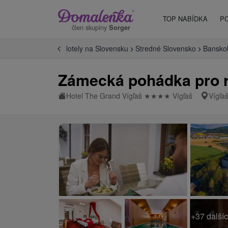
TOP NABÍDKA
P
člen skupiny
Sorger
Úvod
Hotely na Slovensku
Stredné Slovensko
Banskob
Zámecká pohádka pro r
Hotel The Grand Vígľaš
★
★
★
★
Vígľaš
Vígľa
+37 dalšíc