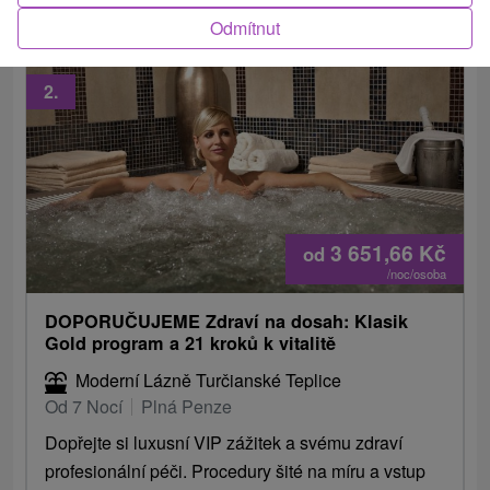
Odmítnut
2.
3 651,66
Kč
od
/noc/osoba
DOPORUČUJEME Zdraví na dosah: Klasik
Gold program a 21 kroků k vitalitě
Moderní Lázně Turčianské Teplice
Od 7 Nocí
Plná Penze
Dopřejte si luxusní VIP zážitek a svému zdraví
profesionální péči. Procedury šité na míru a vstup