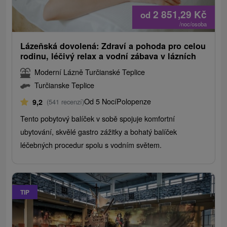
2 851,29
Kč
od
/noc/osoba
Lázeňská dovolená: Zdraví a pohoda pro celou
rodinu, léčivý relax a vodní zábava v lázních
Moderní Lázně Turčianské Teplice
Turčianske Teplice
Od 5 Nocí
Polopenze
9,2
(541 recenzí)
Tento pobytový balíček v sobě spojuje komfortní
ubytování, skvělé gastro zážitky a bohatý balíček
léčebných procedur spolu s vodním světem.
TIP