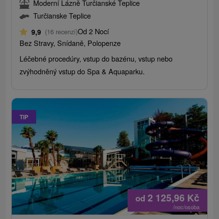
Moderní Lázně Turčianské Teplice
Turčianske Teplice
Od 2 Nocí
9,9
(16 recenzí)
Bez Stravy, Snídaně, Polopenze
Léčebné procedúry, vstup do bazénu, vstup nebo
zvýhodněný vstup do Spa & Aquaparku.
TIP
2 125,96
Kč
od
/noc/osoba