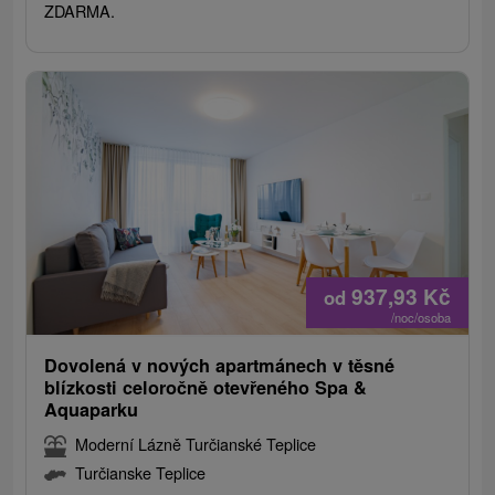
ZDARMA.
937,93
Kč
od
/noc/osoba
Dovolená v nových apartmánech v těsné
blízkosti celoročně otevřeného Spa &
Aquaparku
Moderní Lázně Turčianské Teplice
Turčianske Teplice