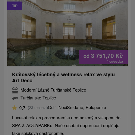
TIP
3 751,70
Kč
od
/noc/osoba
Královský léčebný a wellness relax ve stylu
Art Deco
Moderní Lázně Turčianské Teplice
Turčianske Teplice
Od 1 Noci
Snídaně, Polopenze
9,7
(23 recenzí)
Luxusní relax s procedurami a neomezeným vstupem do
SPA & AQUAPARKu. Naše osobní doporučení doplňuje
také špičková gastronomie.