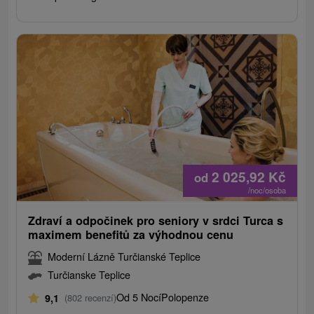
2 025,92
Kč
od
/noc/osoba
Zdraví a odpočinek pro seniory v srdci Turca s
maximem benefitů za výhodnou cenu
Moderní Lázně Turčianské Teplice
Turčianske Teplice
Od 5 Nocí
Polopenze
9,1
(802 recenzí)