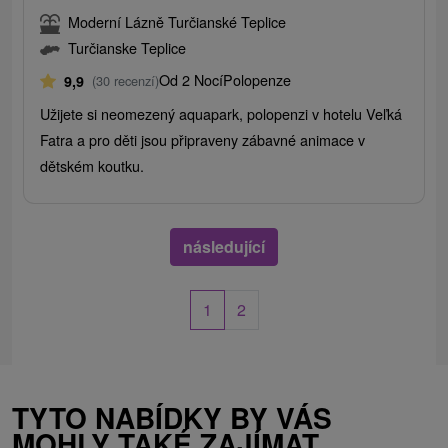
Moderní Lázně Turčianské Teplice
Turčianske Teplice
Od 2 Nocí
Polopenze
9,9
(30 recenzí)
Užijete si neomezený aquapark, polopenzi v hotelu Veľká
Fatra a pro děti jsou připraveny zábavné animace v
dětském koutku.
následující
1
2
TYTO NABÍDKY BY VÁS
MOHLY TAKÉ ZAJÍMAT