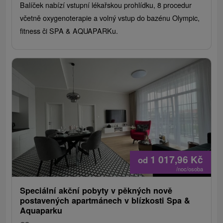
Balíček nabízí vstupní lékařskou prohlídku, 8 procedur
včetně oxygenoterapie a volný vstup do bazénu Olympic,
fitness či SPA & AQUAPARKu.
1 017,96
Kč
od
/noc/osoba
Speciální akční pobyty v pěkných nově
postavených apartmánech v blízkosti Spa &
Aquaparku