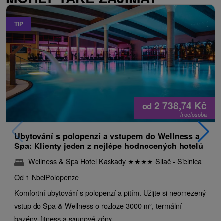
TIP
2 738,74
Kč
od
/noc/osoba
Ubytování s polopenzí a vstupem do Wellness a
Spa: Klienty jeden z nejlépe hodnocených hotelů
Wellness & Spa Hotel Kaskady
★
★
★
★
Sliač - Sielnica
Od 1 Noci
Polopenze
Komfortní ubytování s polopenzí a pitím. Užijte si neomezený
vstup do Spa & Wellness o rozloze 3000 m², termální
bazény, fitness a saunové zóny.