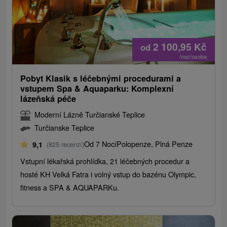
2 100,95
Kč
od
/noc/osoba
Pobyt Klasik s léčebnými procedurami a
vstupem Spa & Aquaparku: Komplexní
lázeňská péče
Moderní Lázně Turčianské Teplice
Turčianske Teplice
Od 7 Nocí
Polopenze, Plná Penze
9,1
(825 recenzí)
Vstupní lékařská prohlídka, 21 léčebných procedur a
hosté KH Velká Fatra i volný vstup do bazénu Olympic,
fitness a SPA & AQUAPARKu.