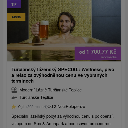
TIP
Akcia
1 700,77
Kč
od
/noc/osoba
Turčianský lázeňský SPECIÁL: Wellness, pivo
a relax za zvýhodněnou cenu ve vybraných
termínech
Moderní Lázně Turčianské Teplice
Turčianske Teplice
Od 2 Nocí
Polopenze
9,1
(802 recenzí)
Speciální lázeňský pobyt za výhodnou cenu s polopenzí,
vstupem do Spa & Aquapark a bonusovou procedurou