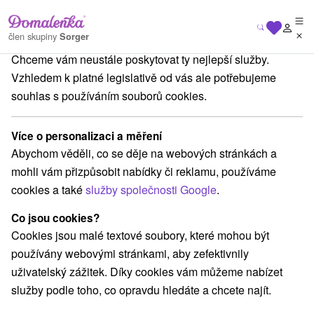
Na vašem soukromí nám záleží
člen skupiny
Sorger
Chceme vám neustále poskytovat ty nejlepší služby.
Pobyty na Slovensku
Pobyty v lázních
Turčianska kotlina
Vzhledem k platné legislativě od vás ale potřebujeme
souhlas s používáním souborů cookies.
Pobyty v lázních Turčianska kotlina
Více o personalizaci a měření
Kategorie
Abychom věděli, co se děje na webových stránkách a
mohli vám přizpůsobit nabídky či reklamu, používáme
Všechny kategorie
Pobyty v akci
(8)
cookies a také
služby společnosti Google
.
Wellness pobyty
Víkendové pobyty
(12)
(9)
Romantické pobyty
Pobyty pro seniory
(1)
(4)
Co jsou cookies?
Rodinné pobyty
(7)
Cookies jsou malé textové soubory, které mohou být
používány webovými stránkami, aby zefektivnily
uživatelský zážitek. Díky cookies vám můžeme nabízet
Vyberte lokalitu nebo termín
služby podle toho, co opravdu hledáte a chcete najít.