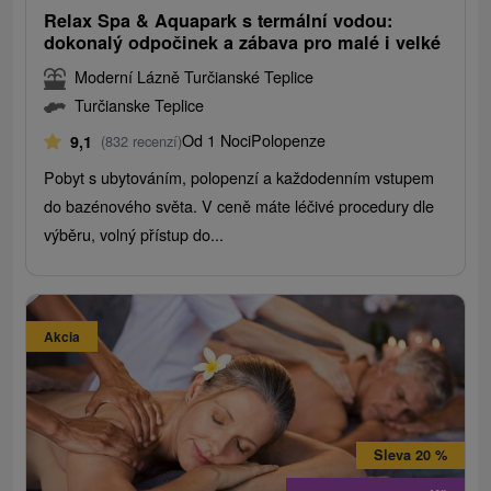
Relax Spa & Aquapark s termální vodou:
dokonalý odpočinek a zábava pro malé i velké
Moderní Lázně Turčianské Teplice
Turčianske Teplice
Od 1 Noci
Polopenze
9,1
(832 recenzí)
Pobyt s ubytováním, polopenzí a každodenním vstupem
do bazénového světa. V ceně máte léčivé procedury dle
výběru, volný přístup do...
Akcia
Sleva 20 %