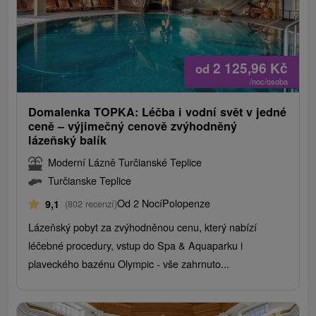
2 125,96
Kč
od
/noc/osoba
Domalenka TOPKA: Léčba i vodní svět v jedné
ceně – výjimečný cenově zvýhodněný
lázeňský balík
Moderní Lázně Turčianské Teplice
Turčianske Teplice
Od 2 Nocí
Polopenze
9,1
(802 recenzí)
Lázeňský pobyt za zvýhodněnou cenu, který nabízí
léčebné procedury, vstup do Spa & Aquaparku i
plaveckého bazénu Olympic - vše zahrnuto...