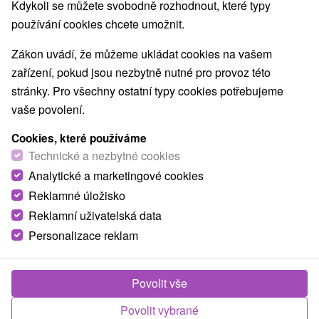
Nejprodávanější
Kdykoli se můžete svobodně rozhodnout, které typy
používání cookies chcete umožnit.
1.
Zákon uvádí, že můžeme ukládat cookies na vašem
zařízení, pokud jsou nezbytně nutné pro provoz této
stránky. Pro všechny ostatní typy cookies potřebujeme
vaše povolení.
Cookies, které používáme
2 025,92
Kč
Technické a nezbytné cookies
od
/noc/osoba
Analytické a marketingové cookies
Reklamné úložisko
Zdraví a odpočinek pro seniory v srdci Turca s
maximem benefitů za výhodnou cenu
Reklamní uživatelská data
Personalizace reklam
Moderní Lázně Turčianské Teplice
Od 5 Nocí
Polopenze
Balíček nabízí vstupní lékařskou prohlídku, 8
Povolit vše
procedur včetně oxygenoterapie a volný vstup do
Povolit vybrané
bazénu Olympic, fitness či SPA & AQUAPARKu.