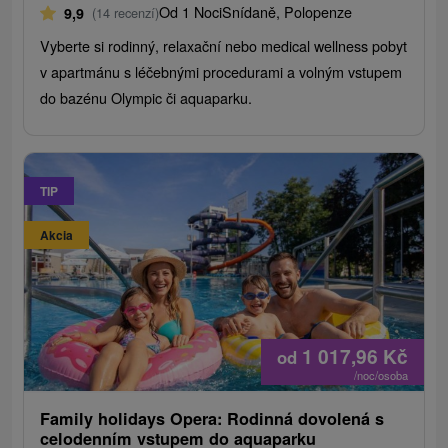
Od 1 Noci
Snídaně, Polopenze
9,9
(14 recenzí)
Vyberte si rodinný, relaxační nebo medical wellness pobyt
v apartmánu s léčebnými procedurami a volným vstupem
do bazénu Olympic či aquaparku.
TIP
Akcia
1 017,96
Kč
od
/noc/osoba
Family holidays Opera: Rodinná dovolená s
celodenním vstupem do aquaparku