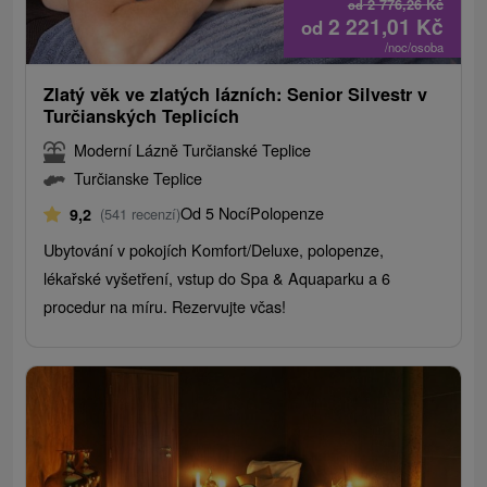
2 776,26
Kč
od
2 221,01
Kč
od
/noc/osoba
Zlatý věk ve zlatých lázních: Senior Silvestr v
Turčianských Teplicích
Moderní Lázně Turčianské Teplice
Turčianske Teplice
Od 5 Nocí
Polopenze
9,2
(541 recenzí)
Ubytování v pokojích Komfort/Deluxe, polopenze,
lékařské vyšetření, vstup do Spa & Aquaparku a 6
procedur na míru. Rezervujte včas!