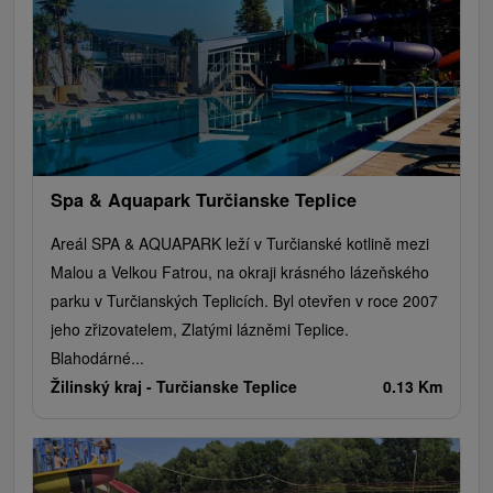
Spa & Aquapark Turčianske Teplice
Areál SPA & AQUAPARK leží v Turčianské kotlině mezi
Malou a Velkou Fatrou, na okraji krásného lázeňského
parku v Turčianských Teplicích. Byl otevřen v roce 2007
jeho zřizovatelem, Zlatými lázněmi Teplice.
Blahodárné...
Žilinský kraj -
Turčianske Teplice
0.13 Km