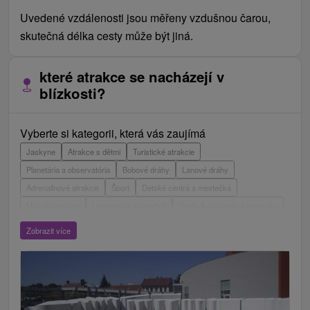
Uvedené vzdálenosti jsou měřeny vzdušnou čarou,
skutečná délka cesty může být jiná.
které atrakce se nacházejí v
blízkosti?
Vyberte si kategorii, která vás zaujímá
Jaskyne
Atrakce s dětmi
Turistické atrakcie
Planetária a observatória
Bobové dráhy
Lanové dráhy
Adrenalinové atrakcie
Šport
Detské centrá a mestečká
Múzeá a galérie
Laserarény a paintball
Vyhliadkové veže a chodníky
ZOO a zvieracie farmy
Escaperoom
Aquaparky, kúpaliská
Zobrazit více
Hrady, zámky, zrúcaniny
Skanzeny
Botanické záhrady
Mestské a zámocké parky
Vyhliadkové lety a plavby
Štíty
Jazerá, plesá, vodné nádrže
Technické pamiatky
Pamätníky
Vodopády
Drevené kostolíky
Pramene
Divadlá
Jazda na koni