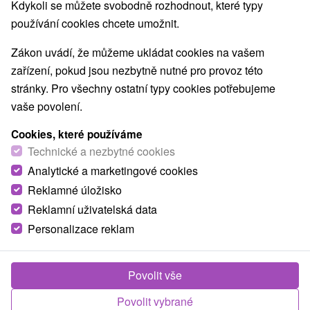
9,0
vynikající
1089 recenzí
·
Kdykoli se můžete svobodně rozhodnout, které typy
používání cookies chcete umožnit.
Zákon uvádí, že můžeme ukládat cookies na vašem
zařízení, pokud jsou nezbytně nutné pro provoz této
stránky. Pro všechny ostatní typy cookies potřebujeme
vaše povolení.
Cookies, které používáme
Technické a nezbytné cookies
Analytické a marketingové cookies
Reklamné úložisko
Reklamní uživatelská data
Personalizace reklam
Povolit vše
Povolit vybrané