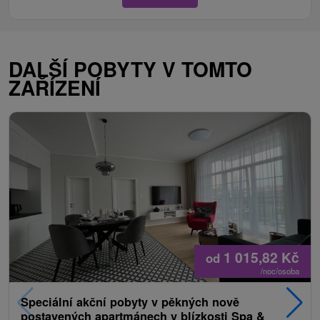
DALŠÍ POBYTY V TOMTO
ZAŘÍZENÍ
1 015,82
Kč
od
/noc/osoba
Speciální akční pobyty v pěkných nově
postavených apartmánech v blízkosti Spa &