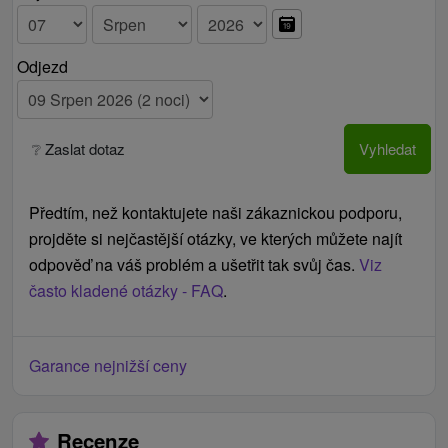
pokoje z podnětu klienta při požadavku uplatněné
na místě 50 €
doplatek z jídelny Žofie do jídelny Žigmund 5 € /
Odjezd
noc / dospělý
doplatek do plné penze 15 € / noc / dospělý, 11 € /
noc / dítě
❔ Zaslat dotaz
Vyhledat
vyšetření, medikamentózní léčba a léčebné
procedury nad rámec pobytu (dle platného ceníku
lázní)
Předtím, než kontaktujete naši zákaznickou podporu,
časný check in / pozdní check out (dle platného
projděte si nejčastější otázky, ve kterých můžete najít
ceníku lázní)
odpověď na váš problém a ušetřit tak svůj čas.
Viz
zapůjčení plachty 1 €, zapůjčení županu - 8 €,
často kladené otázky - FAQ
.
zapůjčení kiltu 6 €, zapůjčení osušky 6 €
Silvestr 31.12.: Sál 1 (DJ + program + servírovaná
Garance nejnižší ceny
večeře): 115 € / os. od 4 let, Sál 2 (živá hudba +
program + pozdní švédské stoly): 80 € / os. od 4 let
Recenze