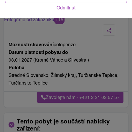
Odmítnut
Fotografie od zákazníků
+15
Možnosti stravování
polopenze
Datum platnosti pobytu do
03.01.2027 (Kromě Vánoc a Silvestra.)
Poloha
Stredné Slovensko, Žilinský kraj, Turčianske Teplice,
Turčianske Teplice
Zavolejte nám - +421 2 21 02 57 57
Tento pobyt je součástí nabídky
zařízení: