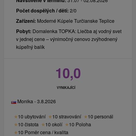
Navštívené v termínu:
31.07 - 02.08.2026
Počet dospělých / dětí:
2/0
Zařízení:
Moderné Kúpele Turčianske Teplice
Pobyt:
Domalenka TOPKA: Liečba aj vodný svet
v jednej cene – výnimočný cenovo zvýhodnený
kúpeľný balík
10,0
VYNIKAJÍCÍ
Monika - 3.8.2026
★
10 ubytování
★
10 stravování
★
10 personál
★
10 čistota
★
10 okolí
★
10 Poloha
★
10 Poměr cena / kvalita