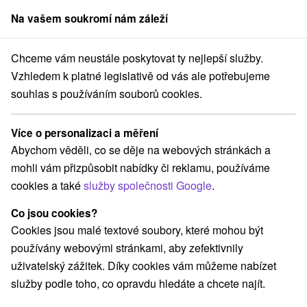
Na vašem soukromí nám záleží
člen skupiny
Sorger
Chceme vám neustále poskytovat ty nejlepší služby.
ice
Relax Spa & Aquapark s termální vodou: dokonalý odpočinek a zá
Vzhledem k platné legislativě od vás ale potřebujeme
souhlas s používáním souborů cookies.
Relax Spa & Aquapark s termální
vodou: dokonalý odpočinek a
Více o personalizaci a měření
zábava pro malé i velké
Abychom věděli, co se děje na webových stránkách a
Náš tip
mohli vám přizpůsobit nabídky či reklamu, používáme
Moderní Lázně Turčianské Teplice
Turčianske Teplice
cookies a také
služby společnosti Google
.
Co jsou cookies?
Vybrat termín
Cookies jsou malé textové soubory, které mohou být
používány webovými stránkami, aby zefektivnily
uživatelský zážitek. Díky cookies vám můžeme nabízet
Navigovat do místa
služby podle toho, co opravdu hledáte a chcete najít.