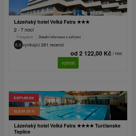
Lázeňský hotel Velká Fatra
★
★
★
2 - 7 nocí
Fotogalerie
Detailní informace o zařízení
8,9
vynikající
·
261 recenzí
od 2 122,00 Kč
/ noc
vybrat
2 871,00 Kč
SLEVA 20 %
Lázeňský hotel Velká Fatra
★
★
★
★
Turčianske
Teplice