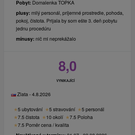
Pobyt:
Domalenka TOPKA
plusy:
milý personál, príjemné prostredie, pohoda,
pokoj, čistota. Prijala by som ešte 3. deň pobytu
jednu procedúru
mínusy:
nič mi neprekážalo
8,0
VYNIKAJÍCÍ
Zlata - 4.8.2026
★
5 ubytování
★
5 stravování
★
5 personál
★
7.5 čistota
★
10 okolí
★
7.5 Poloha
★
7.5 Poměr cena / kvalita