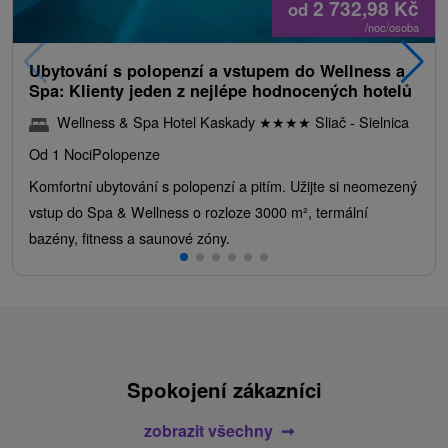
2 732,98
Kč
od
/noc/osoba
Ubytování s polopenzí a vstupem do Wellness a
Spa: Klienty jeden z nejlépe hodnocených hotelů
Wellness & Spa Hotel Kaskady
★
★
★
★
Sliač - Sielnica
Od 1 Noci
Polopenze
Komfortní ubytování s polopenzí a pitím. Užijte si neomezený
vstup do Spa & Wellness o rozloze 3000 m², termální
bazény, fitness a saunové zóny.
Spokojení zákazníci
zobrazit všechny