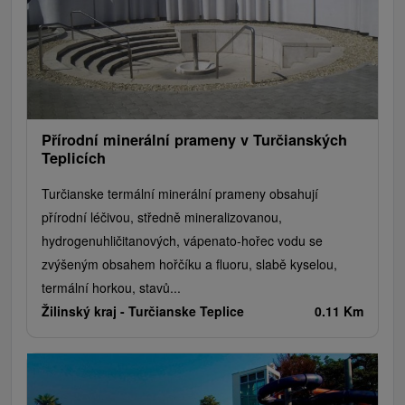
Túry a turistické chodníky
Kaštiele
Horské chaty
Sakrálne miesta
Plte, rafting, splavy
Architektonické stavby
Lyžiarske strediská
Golfové ihriská
Motokárové dráhy
Amfiteátre a kiná v prírode
Vínne cesty
Cyklotrasy
Přírodní minerální prameny v Turčianských
Teplicích
Turčianske termální minerální prameny obsahují
přírodní léčivou, středně mineralizovanou,
hydrogenuhličitanových, vápenato-hořec vodu se
zvýšeným obsahem hořčíku a fluoru, slabě kyselou,
termální horkou, stavů...
Žilinský kraj -
Turčianske Teplice
0.11 Km