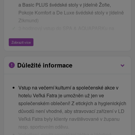
a Basic PLUS švédské stoly v jídelně Žofie,
Pokoje Komfort a De Luxe švédské stoly v jídelně
Zikmund)
3-hodinový vstup do SPA & AQUAPARKu na
každé přenocování
Zobrazit více
pobyt nezahrnuje
Vstup do Saunového světa je za příplatek dle
Důležité informace
aktuálního ceníku lázní.
Provozní doba Saunového světa:
Vstup na večerní kulturní a společenské akce v
Pondělí – Pátek: 15:00 – 19:30
hotelu Veľká Fatra je umožněn už jen ve
Víkend (Sobota – Neděle): 10:00 – 19:30
společenském oblečení! Z etických a hygienických
důvodů není vhodné, aby stravovací zařízení v LD
Ceník - Bonusy
Veľká Fatra byly klienty navštěvované v županu
volný vstup do bazénu Olympic a fitness během
resp. sportovním oděvu.
provozních hodin
Vyšetření, medikamentózní léčba a léčebné