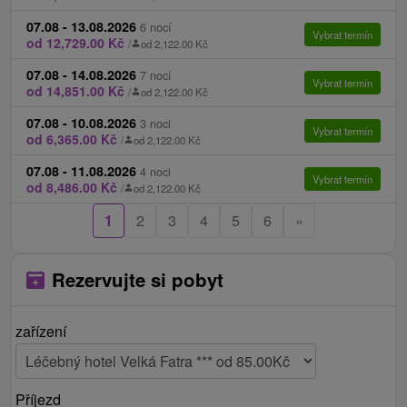
& AQUAPARKU v doprovodu dospělé osoby
07.08 - 13.08.2026
6 nocí
Vybrat termín
od 12,729.00 Kč
/
od 2,122.00 Kč
dětský koutek
07.08 - 14.08.2026
dětská postýlka
7 nocí
Vybrat termín
od 14,851.00 Kč
/
od 2,122.00 Kč
venkovní dětské hřiště v lázeňském parku
07.08 - 10.08.2026
3 noci
Vybrat termín
Ceník - Příplatky
od 6,365.00 Kč
/
od 2,122.00 Kč
Platí se na místě při příjezdu na recepci.
07.08 - 11.08.2026
4 noci
Vybrat termín
od 8,486.00 Kč
/
od 2,122.00 Kč
daň z ubytování 1,50 € + lázeňský poplatek 0,45 €
/ osoba / noc
1
2
3
4
5
6
»
parkování a parkovací místo v garáži dle platného
ceníku lázní
Rezervujte si pobyt
v případě speciálních požadavků (umístění pokojů
vedle sebe nebo na konkrétním patře nebo
zařízení
orientace pokoje na světovou stranu) se účtuje k
ceně pobytu doplatek 10 € na osobu a noc
jednorázový poplatek za každou změnu přidělené
Příjezd