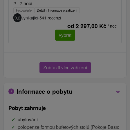
2 - 7 nocí
Fotogalerie
Detailní informace o zařízení
9,2
vynikající
·
541 recenzí
od 2 297,00 Kč
/ noc
vybrat
Zobrazit více zařízení
Informace o pobytu
Pobyt zahrnuje
ubytování
polopenze formou bufetových stolů (Pokoje Basic