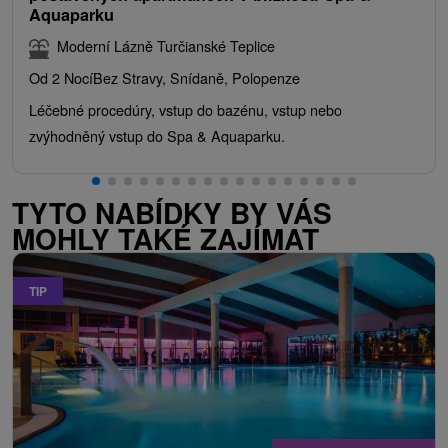
Aquaparku
Moderní Lázně Turčianské Teplice
Od 2 Nocí
Bez Stravy, Snídaně, Polopenze
Léčebné procedúry, vstup do bazénu, vstup nebo
zvýhodněný vstup do Spa & Aquaparku.
TYTO NABÍDKY BY VÁS
MOHLY TAKÉ ZAJÍMAT
TIP