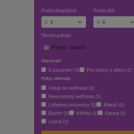
Počet dospělých
Počet dětí
Termín pobytu
Příjezd - Odjezd
Ubytování
S bazénem (3)
Pro rodiny s dětmi (3)
Pobyt zahrnuje
Vstup do wellness (3)
Neomezený wellness (3)
Léčebné procedury (2)
Masáž (2)
Bazén (3)
Vířivka (3)
Sauna (3)
Lázně (3)