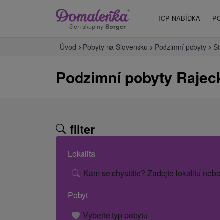
TOP NABÍDKA
P
člen skupiny
Sorger
Úvod
Pobyty na Slovensku
Podzimní pobyty
St
Podzimní pobyty Rajeck
filter
Lokalita
Kam se chystáte? Zadejte lokalitu nebo
Pobyt
Vyberte typ pobytu