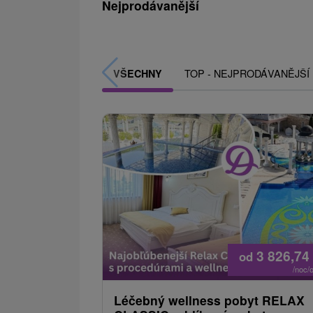
Nejprodávanější
TOP - NEJPRODÁVANĚJŠÍ
VŠECHNY
3 826,74
od
/noc/
Léčebný wellness pobyt RELAX