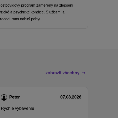
Od 2 Nocí
Al
ostcovidový program zaměřený na zlepšení
Užijte si pe
yzické a psychické kondice. Službami a
kde se skvěl
rocedurami nabitý pobyt.
služby pro c
zobrazit všechny
Peter
07.08.2026
Rýchle vybavenie