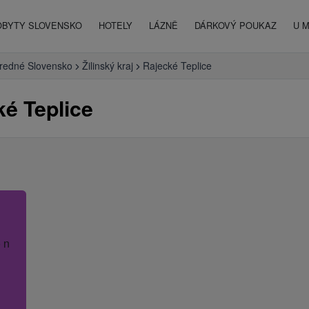
OBYTY SLOVENSKO
HOTELY
LÁZNĚ
DÁRKOVÝ POUKAZ
U 
redné Slovensko
Žilinský kraj
Rajecké Teplice
é Teplice
 název hotelu.