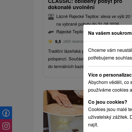
CLASSIC: oblíbený pobyt pro
dokonalé uvolnění
Lázně Rajecké Teplice: sleva ve výši 20
na vybrané pobyty do 31.08.2026
Rajecké Teplice
Na vašem soukromí
Od 2 Nocí
Polopenze
9,5
(423 recenzí)
Chceme vám neustále 
Tradiční lázeňská péče s ubytováním a
potřebujeme souhlas
polopenzí. Součástí balíčku je neomezený v
do termálních bazénů, Natural Spa,...
Více o personalizac
Abychom věděli, co s
používáme cookies a
Co jsou cookies?
Cookies jsou malé te
uživatelský zážitek.
najít.