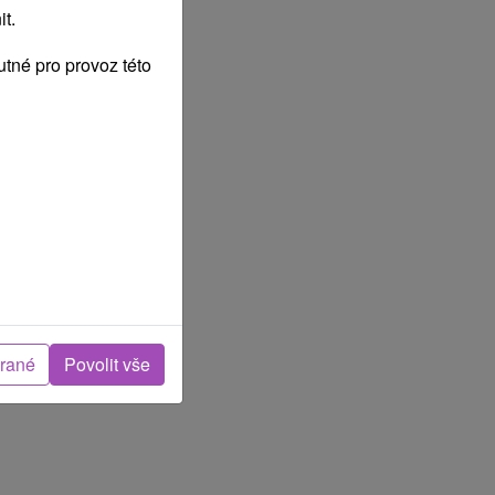
t.
tné pro provoz této
brané
Povolit vše