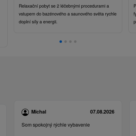
Relaxační pobyt se 2 léčebnými procedurami a
P
vstupem do bazénového a saunového světa rychle
f
doplní síly a energii.
p
.
Michal
07.08.2026
Som spokojný rýchle vybavenie