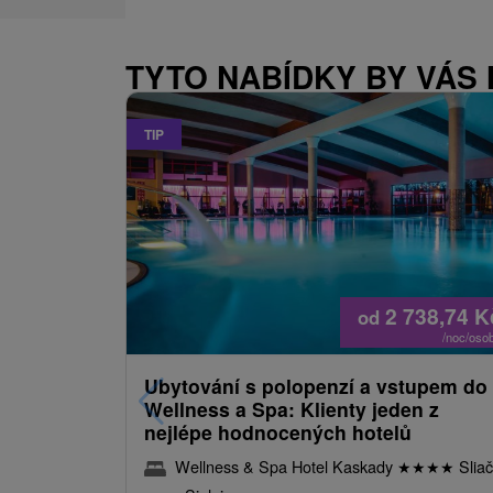
TYTO NABÍDKY BY VÁS
TIP
2 738,74
K
od
/noc/oso
Ubytování s polopenzí a vstupem do
Wellness a Spa: Klienty jeden z
nejlépe hodnocených hotelů
Wellness & Spa Hotel Kaskady
★
★
★
★
Sliač