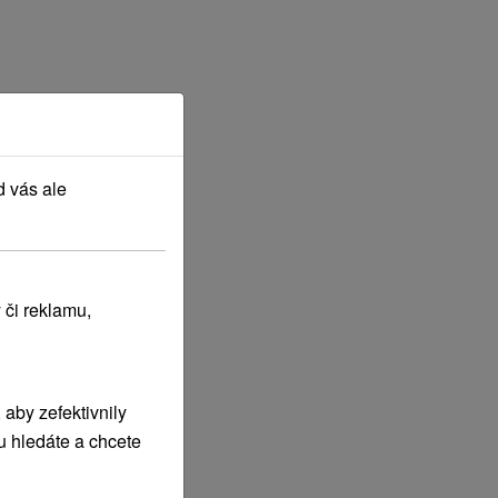
d vás ale
 či reklamu,
aby zefektivnily
u hledáte a chcete