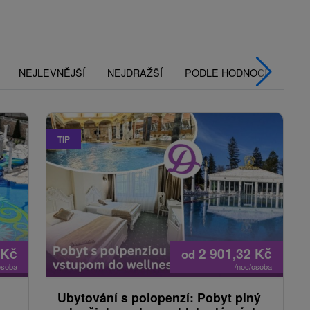
NEJLEVNĚJŠÍ
NEJDRAŽŠÍ
PODLE HODNOCENÍ
TIP
Kč
2 901,32
Kč
od
osoba
/noc/osoba
Ubytování s polopenzí: Pobyt plný