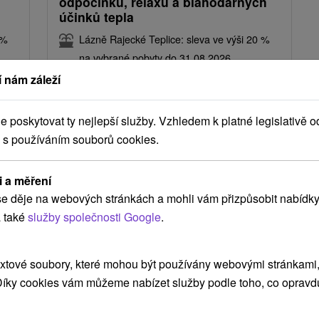
odpočinku, relaxu a blahodárných
účinků tepla
 %
Lázně Rajecké Teplice: sleva ve výši 20 %
na vybrané pobyty do 31.08.2026
Rajecké Teplice
 nám záleží
Od 2 Nocí
Polopenze
9,5
(423 recenzí)
poskytovat ty nejlepší služby. Vzhledem k platné legislativě o
Zažijte dokonalý odpočinek v termálních
 s používáním souborů cookies.
stup
bazénech a saunovém světě. Ubytování,
polopenze a neomezený vstup do bazénů a
saun.
i a měření
e děje na webových stránkách a mohli vám přizpůsobit nabídky
 také
služby společnosti Google
.
xtové soubory, které mohou být používány webovými stránkami, 
 Díky cookies vám můžeme nabízet služby podle toho, co opravd