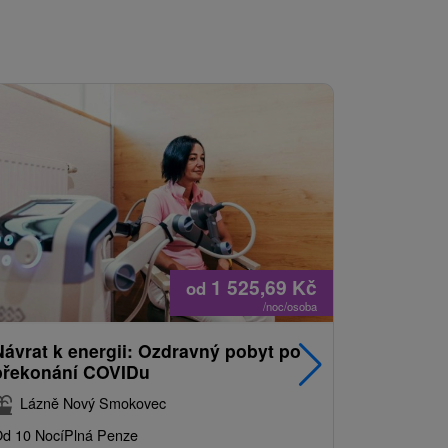
1 525,69
Kč
od
/noc/osoba
Návrat k energii: Ozdravný pobyt po
Nejprodá
překonání COVIDu
pobyt s
balíkem 
Lázně Nový Smokovec
Grand 
d 10 Nocí
Plná Penze