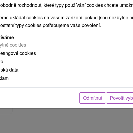
obodně rozhodnout, které typy používání cookies chcete umožni
me ukládat cookies na vašem zařízení, pokud jsou nezbytně nu
Kč
osoba
 ostatní typy cookies potřebujeme vaše povolení.
o
žíváme
ytné cookies
 %
ketingové cookies
ko
lská data
klam
věta
Odmítnut
Povolit vy