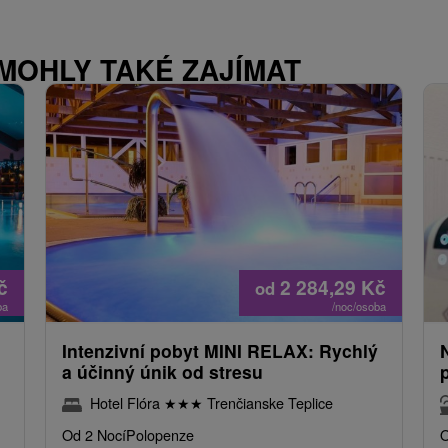
 MOHLY TAKÉ ZAJÍMAT
č
2 284,29
Kč
od
ba
/noc/osoba
Intenzivní pobyt MINI RELAX: Rychlý
a účinný únik od stresu
Hotel Flóra
★
★
★
Trenčianske Teplice
Od 2 Nocí
Polopenze
O