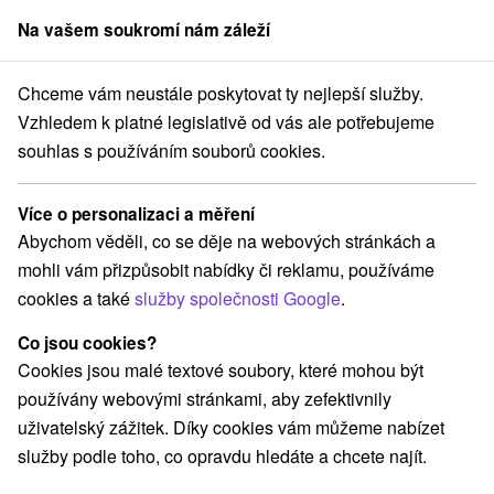
Na vašem soukromí nám záleží
člen skupiny
Sorger
Chceme vám neustále poskytovat ty nejlepší služby.
ní pobyty
Východné Slovensko
Prešovský kraj
Starý Smokovec
Vzhledem k platné legislativě od vás ale potřebujeme
souhlas s používáním souborů cookies.
Podzimní pobyty Starý Smokovec
Více o personalizaci a měření
Kategorie
Abychom věděli, co se děje na webových stránkách a
mohli vám přizpůsobit nabídky či reklamu, používáme
Všechny kategorie
Pobyty v akci
(3)
cookies a také
služby společnosti Google
.
Wellness pobyty
Víkendové pobyty
(2)
(3)
Romantické pobyty
Pobyty pro seniory
(2)
(2)
Co jsou cookies?
Rodinné pobyty
(3)
Cookies jsou malé textové soubory, které mohou být
používány webovými stránkami, aby zefektivnily
uživatelský zážitek. Díky cookies vám můžeme nabízet
Vyberte lokalitu nebo termín
služby podle toho, co opravdu hledáte a chcete najít.