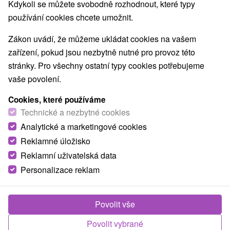
Nejprodávanější
Kdykoli se můžete svobodně rozhodnout, které typy
používání cookies chcete umožnit.
Zákon uvádí, že můžeme ukládat cookies na vašem
zařízení, pokud jsou nezbytně nutné pro provoz této
TOP - NEJPRODÁVANĚJŠÍ
NEJLEVNĚJŠ
VŠECHNY
stránky. Pro všechny ostatní typy cookies potřebujeme
vaše povolení.
Cookies, které používáme
TIP
Technické a nezbytné cookies
Akcia
Analytické a marketingové cookies
Reklamné úložisko
Reklamní uživatelská data
Personalizace reklam
1 200,54
Kč
od
/noc/osoba
Povolit vše
Dovolená v srdci Tater, na které zažijete luxus,
Povolit vybrané
relax a soukromí na jednom místě