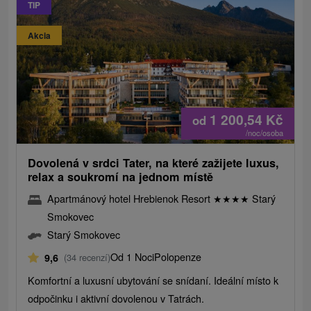
TIP
Akcia
1 200,54
Kč
od
/noc/osoba
Dovolená v srdci Tater, na které zažijete luxus,
relax a soukromí na jednom místě
Apartmánový hotel Hrebienok Resort
★
★
★
★
Starý
Smokovec
Starý Smokovec
Od 1 Noci
Polopenze
9,6
(34 recenzí)
Komfortní a luxusní ubytování se snídaní. Ideální místo k
odpočinku i aktivní dovolenou v Tatrách.