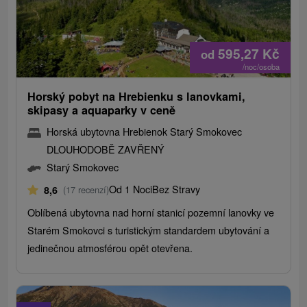
595,27
Kč
od
/noc/osoba
Horský pobyt na Hrebienku s lanovkami,
skipasy a aquaparky v ceně
Horská ubytovna Hrebienok Starý Smokovec
DLOUHODOBĚ ZAVŘENÝ
Starý Smokovec
Od 1 Noci
Bez Stravy
8,6
(17 recenzí)
Oblíbená ubytovna nad horní stanicí pozemní lanovky ve
Starém Smokovci s turistickým standardem ubytování a
jedinečnou atmosférou opět otevřena.