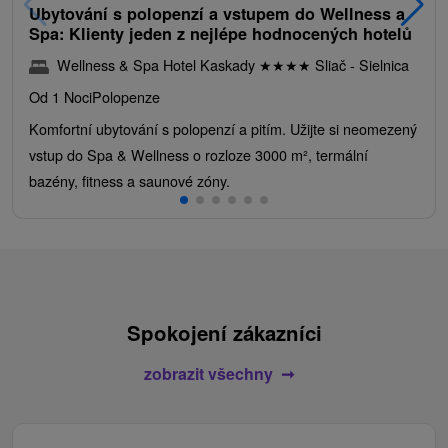
Ubytování s polopenzí a vstupem do Wellness a
Spa: Klienty jeden z nejlépe hodnocených hotelů
Wellness & Spa Hotel Kaskady
★
★
★
★
Sliač - Sielnica
Od 1 Noci
Polopenze
Komfortní ubytování s polopenzí a pitím. Užijte si neomezený
vstup do Spa & Wellness o rozloze 3000 m², termální
bazény, fitness a saunové zóny.
Spokojení zákazníci
zobrazit všechny