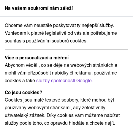
Na vašem soukromí nám záleží
člen skupiny
Sorger
Chceme vám neustále poskytovat ty nejlepší služby.
vé pobyty
Východné Slovensko
Prešovský kraj
Starý Smokovec
Vzhledem k platné legislativě od vás ale potřebujeme
souhlas s používáním souborů cookies.
Víkendové pobyty Starý Smokovec
Více o personalizaci a měření
Kategorie
Abychom věděli, co se děje na webových stránkách a
mohli vám přizpůsobit nabídky či reklamu, používáme
Všechny kategorie
Pobyty v akci
(3)
cookies a také
služby společnosti Google
.
Wellness pobyty
Víkendové pobyty
(2)
(3)
Romantické pobyty
Pobyty pro seniory
(2)
(2)
Co jsou cookies?
Rodinné pobyty
(3)
Cookies jsou malé textové soubory, které mohou být
používány webovými stránkami, aby zefektivnily
uživatelský zážitek. Díky cookies vám můžeme nabízet
Vyberte lokalitu nebo termín
služby podle toho, co opravdu hledáte a chcete najít.