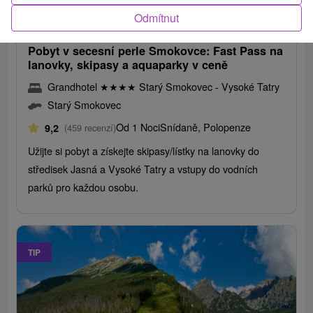
1 623,74
Kč
od
Odmítnut
/noc/osoba
Pobyt v secesní perle Smokovce: Fast Pass na
lanovky, skipasy a aquaparky v ceně
Grandhotel
★
★
★
★
Starý Smokovec - Vysoké Tatry
Starý Smokovec
Od 1 Noci
Snídaně, Polopenze
9,2
(459 recenzí)
Užijte si pobyt a získejte skipasy/lístky na lanovky do
středisek Jasná a Vysoké Tatry a vstupy do vodních
parků pro každou osobu.
TIP