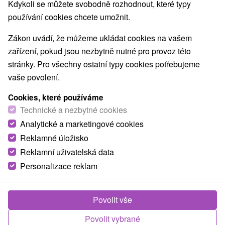
Nejprodávanější
Kdykoli se můžete svobodně rozhodnout, které typy
používání cookies chcete umožnit.
Zákon uvádí, že můžeme ukládat cookies na vašem
Obce a města
zařízení, pokud jsou nezbytně nutné pro provoz této
stránky. Pro všechny ostatní typy cookies potřebujeme
pro dva
vaše povolení.
Cookies, které používáme
TOP - NEJPRODÁVANĚJŠÍ
NEJLEVNĚJŠ
VŠECHNY
Technické a nezbytné cookies
Analytické a marketingové cookies
Reklamné úložisko
TIP
Reklamní uživatelská data
Personalizace reklam
Akcia
Povolit vše
Povolit vybrané