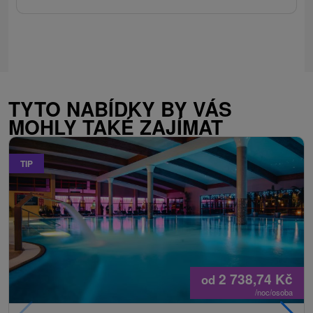
TYTO NABÍDKY BY VÁS
MOHLY TAKÉ ZAJÍMAT
TIP
2 738,74
Kč
od
/noc/osoba