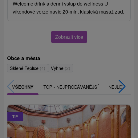
Welcome drink a denní vstup do wellness U
víkendové verze navíc 20-min. klasická masáž zad.
Zobrazit více
Obce a města
Sklené Teplice
(4)
Vyhne
(2)
TOP - NEJPRODÁVANĚJŠÍ
NEJLEVNĚJŠ
VŠECHNY
TIP