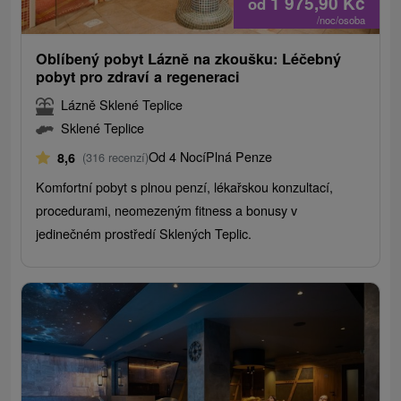
1 975,90
Kč
od
/noc/osoba
Oblíbený pobyt Lázně na zkoušku: Léčebný
pobyt pro zdraví a regeneraci
Lázně Sklené Teplice
Sklené Teplice
Od 4 Nocí
Plná Penze
8,6
(316 recenzí)
Komfortní pobyt s plnou penzí, lékařskou konzultací,
procedurami, neomezeným fitness a bonusy v
jedinečném prostředí Sklených Teplic.