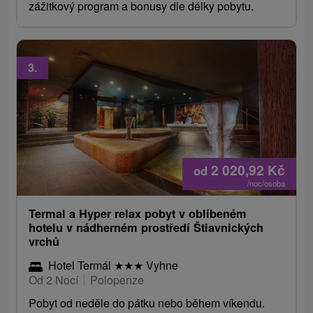
zážitkový program a bonusy dle délky pobytu.
3.
2 020,92
Kč
od
/noc/osoba
Termal a Hyper relax pobyt v oblíbeném
hotelu v nádherném prostředí Štiavnických
vrchů
Hotel Termál
★
★
★
Vyhne
Od 2 Nocí
Polopenze
Pobyt od neděle do pátku nebo během víkendu.