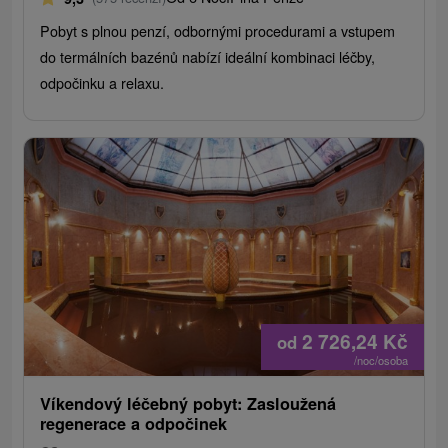
Pobyt s plnou penzí, odbornými procedurami a vstupem
do termálních bazénů nabízí ideální kombinaci léčby,
odpočinku a relaxu.
2 726,24
Kč
od
/noc/osoba
Víkendový léčebný pobyt: Zasloužená
regenerace a odpočinek