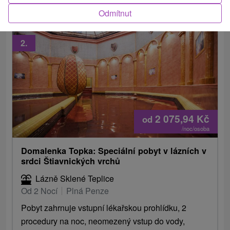
Odmítnut
2.
2 075,94
Kč
od
/noc/osoba
Domalenka Topka: Speciální pobyt v lázních v
srdci Štiavnických vrchů
Lázně Sklené Teplice
Od 2 Nocí
Plná Penze
Pobyt zahrnuje vstupní lékařskou prohlídku, 2
procedury na noc, neomezený vstup do vody,