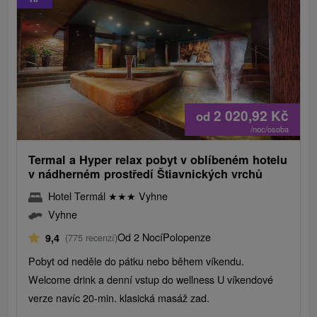
2 020,92
Kč
od
/noc/osoba
Termal a Hyper relax pobyt v oblíbeném hotelu
v nádherném prostředí Štiavnických vrchů
Hotel Termál
★
★
★
Vyhne
Vyhne
Od 2 Nocí
Polopenze
9,4
(775 recenzí)
Pobyt od neděle do pátku nebo během víkendu.
Welcome drink a denní vstup do wellness U víkendové
verze navíc 20-min. klasická masáž zad.