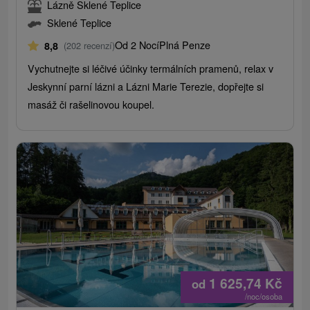
Lázně Sklené Teplice
Sklené Teplice
Od 2 Nocí
Plná Penze
8,8
(202 recenzí)
Vychutnejte si léčivé účinky termálních pramenů, relax v
Jeskynní parní lázni a Lázni Marie Terezie, dopřejte si
masáž či rašelinovou koupel.
1 625,74
Kč
od
/noc/osoba