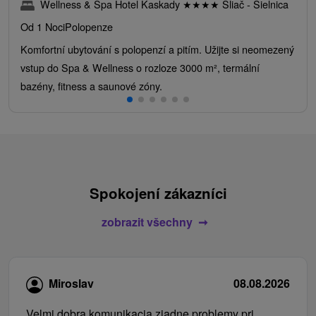
Wellness & Spa Hotel Kaskady
★
★
★
★
Sliač - Sielnica
Od 1 Noci
Polopenze
Komfortní ubytování s polopenzí a pitím. Užijte si neomezený
vstup do Spa & Wellness o rozloze 3000 m², termální
bazény, fitness a saunové zóny.
Spokojení zákazníci
zobrazit všechny
Miroslav
08.08.2026
Velmi dobra komunikacia ziadne problemy pri