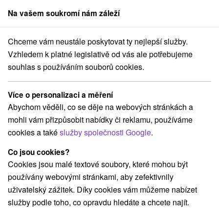
Na vašem soukromí nám záleží
člen skupiny
Sorger
Chceme vám neustále poskytovat ty nejlepší služby.
Pobyty na Slovensku
Podzimní pobyty
Vtáčnik
Vzhledem k platné legislativě od vás ale potřebujeme
souhlas s používáním souborů cookies.
Podzimní pobyty Vtáčnik
Více o personalizaci a měření
Kategorie
Abychom věděli, co se děje na webových stránkách a
mohli vám přizpůsobit nabídky či reklamu, používáme
Všechny kategorie
Pobyty v akci
(8)
cookies a také
služby společnosti Google
.
Wellness pobyty
Víkendové pobyty
(6)
(12)
Romantické pobyty
Pobyty pro seniory
(2)
(2)
Co jsou cookies?
Rodinné pobyty
(5)
Cookies jsou malé textové soubory, které mohou být
používány webovými stránkami, aby zefektivnily
uživatelský zážitek. Díky cookies vám můžeme nabízet
Vyberte lokalitu nebo termín
služby podle toho, co opravdu hledáte a chcete najít.