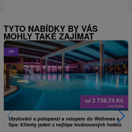
TYTO NABÍDKY BY VÁS
MOHLY TAKÉ ZAJÍMAT
TIP
2 738,74
Kč
od
/noc/osoba
Ubytování s polopenzí a vstupem do Wellness a
Spa: Klienty jeden z nejlépe hodnocených hotelů