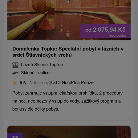
2 075,94
Kč
od
/noc/osoba
Domalenka Topka: Speciální pobyt v lázních v
srdci Štiavnických vrchů
Lázně Sklené Teplice
Sklené Teplice
Od 2 Nocí
Plná Penze
8,6
(316 recenzí)
Pobyt zahrnuje vstupní lékařskou prohlídku, 2 procedury
na noc, neomezený vstup do vody, zážitkový program a
bonusy dle délky pobytu.
TIP