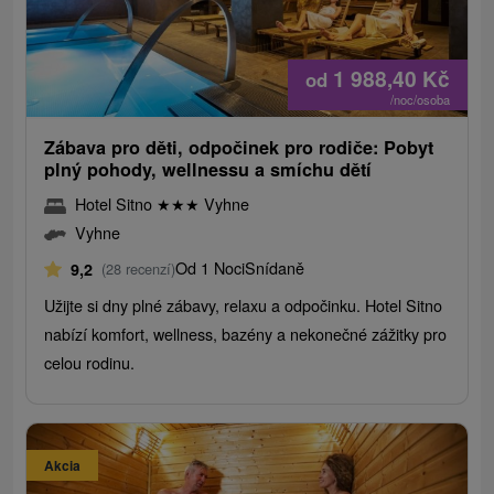
1 988,40
Kč
od
/noc/osoba
Zábava pro děti, odpočinek pro rodiče: Pobyt
plný pohody, wellnessu a smíchu dětí
Hotel Sitno
★
★
★
Vyhne
Vyhne
Od 1 Noci
Snídaně
9,2
(28 recenzí)
Užijte si dny plné zábavy, relaxu a odpočinku. Hotel Sitno
nabízí komfort, wellness, bazény a nekonečné zážitky pro
celou rodinu.
Akcia