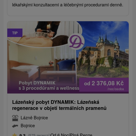
lékařskými konzultacemi a léčebnými procedurami denně.
TIP
2 376,08
Kč
od
/noc/osoba
Lázeňský pobyt DYNAMIK: Lázeňská
regenerace v objetí termálních pramenů
Lázně Bojnice
Bojnice
Od 6 Nocí
Plná Penze
9,3
(575 recenzí)