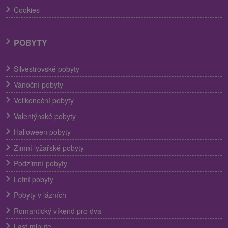
Cookies
POBYTY
Silvestrovské pobyty
Vánoční pobyty
Velikonoční pobyty
Valentýnské pobyty
Halloween pobyty
Zimní lyžařské pobyty
Podzimní pobyty
Letní pobyty
Pobyty v lázních
Romantický víkend pro dva
Last minute