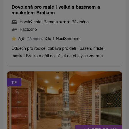
Dovolená pro malé i velké s bazénem a
maskotem Bralkem
Horský hotel Remata
★
★
★
Ráztočno
Ráztočno
Od 1 Noci
Snídaně
8,6
(38 recenzí)
Oddech pro rodiče, zábava pro děti - bazén, hřiště,
maskot Bralko a děti do 12 let na přistýlce zdarma.
TIP