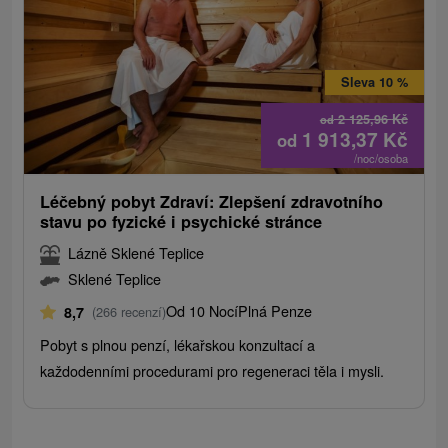
Sleva 10 %
2 125,96
Kč
od
1 913,37
Kč
od
/noc/osoba
Léčebný pobyt Zdraví: Zlepšení zdravotního
stavu po fyzické i psychické stránce
Lázně Sklené Teplice
Sklené Teplice
Od 10 Nocí
Plná Penze
8,7
(266 recenzí)
Pobyt s plnou penzí, lékařskou konzultací a
každodenními procedurami pro regeneraci těla i mysli.