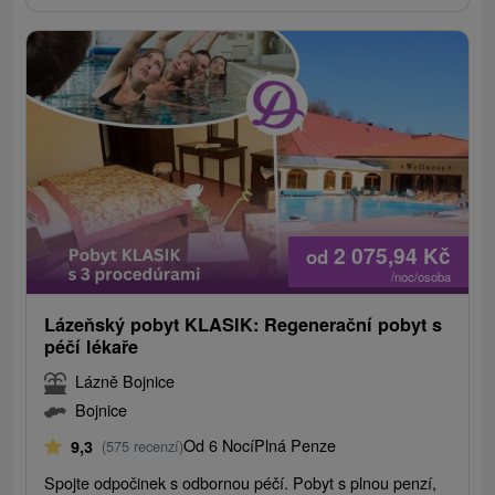
2 075,94
Kč
od
/noc/osoba
Lázeňský pobyt KLASIK: Regenerační pobyt s
péčí lékaře
Lázně Bojnice
Bojnice
Od 6 Nocí
Plná Penze
9,3
(575 recenzí)
Spojte odpočinek s odbornou péčí. Pobyt s plnou penzí,