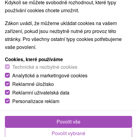
Nejprodávanější
Kdykoli se můžete svobodně rozhodnout, které typy
používání cookies chcete umožnit.
1.
Zákon uvádí, že můžeme ukládat cookies na vašem
zařízení, pokud jsou nezbytně nutné pro provoz této
stránky. Pro všechny ostatní typy cookies potřebujeme
vaše povolení.
Cookies, které používáme
2 075,94
Kč
od
Technické a nezbytné cookies
/noc/osoba
Analytické a marketingové cookies
Reklamné úložisko
Lázeňský pobyt KLASIK: Regenerační pobyt s
péčí lékaře
Reklamní uživatelská data
Personalizace reklam
Lázně Bojnice
Od 6 Nocí
Plná Penze
Spojte odpočinek s odbornou péčí. Pobyt s plnou
Povolit vše
penzí, lékařskými konzultacemi a léčebnými
Povolit vybrané
procedurami denně.