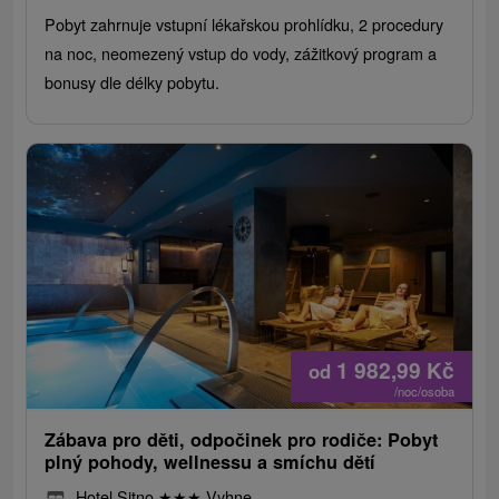
Pobyt zahrnuje vstupní lékařskou prohlídku, 2 procedury
na noc, neomezený vstup do vody, zážitkový program a
bonusy dle délky pobytu.
1 982,99
Kč
od
/noc/osoba
Zábava pro děti, odpočinek pro rodiče: Pobyt
plný pohody, wellnessu a smíchu dětí
Hotel Sitno
★
★
★
Vyhne