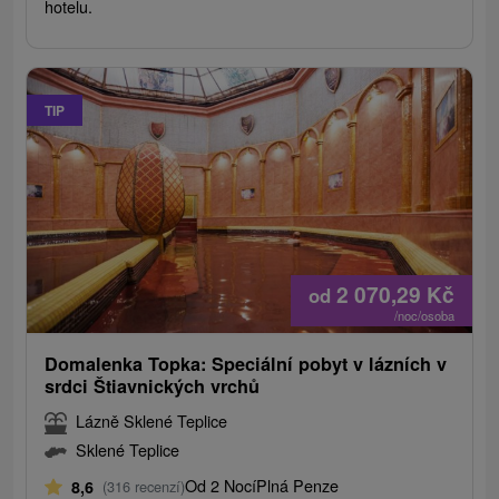
hotelu.
TIP
2 070,29
Kč
od
/noc/osoba
Domalenka Topka: Speciální pobyt v lázních v
srdci Štiavnických vrchů
Lázně Sklené Teplice
Sklené Teplice
Od 2 Nocí
Plná Penze
8,6
(316 recenzí)