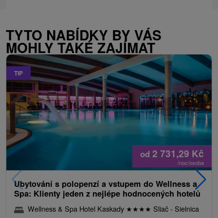
TYTO NABÍDKY BY VÁS
MOHLY TAKÉ ZAJÍMAT
TIP
2 731,29
Kč
od
/noc/osoba
Ubytování s polopenzí a vstupem do Wellness a
Spa: Klienty jeden z nejlépe hodnocených hotelů
Wellness & Spa Hotel Kaskady
★
★
★
★
Sliač - Sielnica