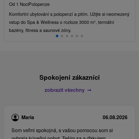
Od 1 Noci
Polopenze
Komfortní ubytování s polopenzí a pitím. Užijte si neomezený
vstup do Spa & Wellness o rozloze 3000 m², termální
bazény, fitness a saunové zóny.
Spokojení zákazníci
zobrazit všechny
Maria
06.08.2026
Som veľmi spokojná, s vašou pomocou som si
vybrala kúpeľný pobyt. Teším sa a ďakujem.