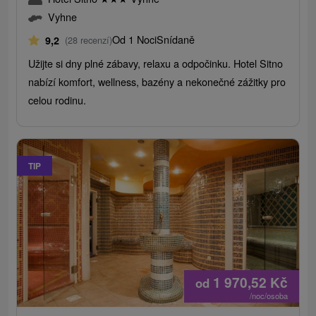
Vyhne
Od 1 Noci
Snídaně
9,2
(28 recenzí)
Užijte si dny plné zábavy, relaxu a odpočinku. Hotel Sitno
nabízí komfort, wellness, bazény a nekonečné zážitky pro
celou rodinu.
TIP
1 970,52
Kč
od
/noc/osoba