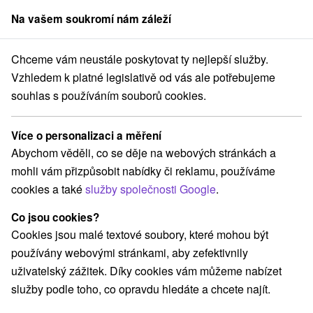
Na vašem soukromí nám záleží
člen skupiny
Sorger
Chceme vám neustále poskytovat ty nejlepší služby.
Pobyty na Slovensku
Pobyty v akci
Vtáčnik
Vzhledem k platné legislativě od vás ale potřebujeme
souhlas s používáním souborů cookies.
Pobyty v akci Vtáčnik
Více o personalizaci a měření
Kategorie
Abychom věděli, co se děje na webových stránkách a
mohli vám přizpůsobit nabídky či reklamu, používáme
Všechny kategorie
Pobyty v akci
(8)
cookies a také
služby společnosti Google
.
Wellness pobyty
Víkendové pobyty
(6)
(12)
Romantické pobyty
Pobyty pro seniory
(2)
(2)
Co jsou cookies?
Rodinné pobyty
(5)
Cookies jsou malé textové soubory, které mohou být
používány webovými stránkami, aby zefektivnily
uživatelský zážitek. Díky cookies vám můžeme nabízet
Vyberte lokalitu nebo termín
služby podle toho, co opravdu hledáte a chcete najít.