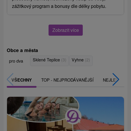
zážitkový program a bonusy dle délky pobytu.
Zobrazit více
Obce a města
Sklené Teplice
(3)
Vyhne
(2)
pro dva
TOP - NEJPRODÁVANĚJŠÍ
NEJLEVNĚJŠ
VŠECHNY