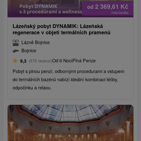
2 369,61
Kč
od
/noc/osoba
Lázeňský pobyt DYNAMIK: Lázeňská
regenerace v objetí termálních pramenů
Lázně Bojnice
Bojnice
Od 6 Nocí
Plná Penze
9,3
(575 recenzí)
Pobyt s plnou penzí, odbornými procedurami a vstupem
do termálních bazénů nabízí ideální kombinaci léčby,
odpočinku a relaxu.