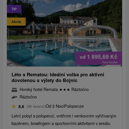
TIP
Akcia
1 895,69
Kč
od
/noc/osoba
Léto s Rematou: Ideální volba pro aktivní
dovolenou s výlety do Bojnic
Horský hotel Remata
★
★
★
Ráztočno
Ráztočno
Od 2 Nocí
Polopenze
8,6
(38 recenzí)
Letní pobyt s polopenzí, vnitřním i venkovním vyhřívaným
bazénem, ​​bowlingem a sportovními aktivitami v areálu