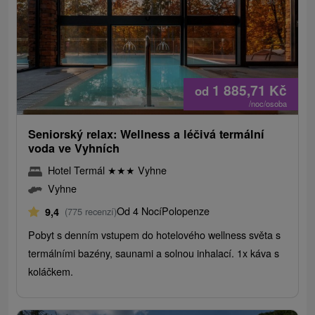
1 885,71
Kč
od
/noc/osoba
Seniorský relax: Wellness a léčivá termální
voda ve Vyhních
Hotel Termál
★
★
★
Vyhne
Vyhne
Od 4 Nocí
Polopenze
9,4
(775 recenzí)
Pobyt s denním vstupem do hotelového wellness světa s
termálními bazény, saunami a solnou inhalací. 1x káva s
koláčkem.