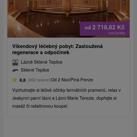
2 718,82
Kč
od
/noc/osoba
Víkendový léčebný pobyt: Zasloužená
regenerace a odpočinek
Lázně Sklené Teplice
Sklené Teplice
Od 2 Nocí
Plná Penze
8,8
(202 recenzí)
Vychutnejte si léčivé účinky termálních pramenů, relax v
Jeskynní parní lázni a Lázni Marie Terezie, dopřejte si
masáž či rašelinovou koupel.