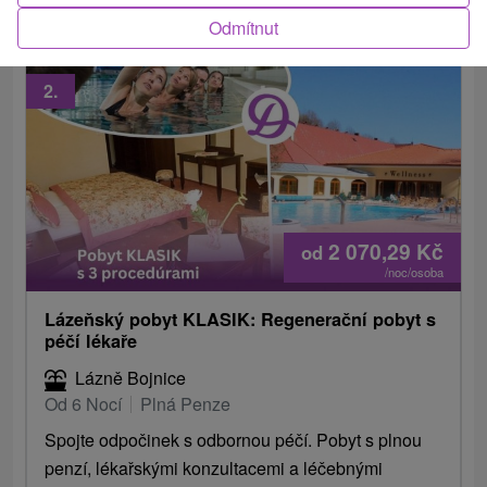
Odmítnut
2.
2 070,29
Kč
od
/noc/osoba
Lázeňský pobyt KLASIK: Regenerační pobyt s
péčí lékaře
Lázně Bojnice
Od 6 Nocí
Plná Penze
Spojte odpočinek s odbornou péčí. Pobyt s plnou
penzí, lékařskými konzultacemi a léčebnými