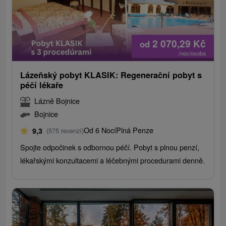
2 070,29
Kč
od
/noc/osoba
Lázeňský pobyt KLASIK: Regenerační pobyt s
péčí lékaře
Lázně Bojnice
Bojnice
Od 6 Nocí
Plná Penze
9,3
(575 recenzí)
Spojte odpočinek s odbornou péčí. Pobyt s plnou penzí,
lékařskými konzultacemi a léčebnými procedurami denně.