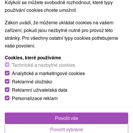
Nejprodávanější
Kdykoli se můžete svobodně rozhodnout, které typy
používání cookies chcete umožnit.
1.
Zákon uvádí, že můžeme ukládat cookies na vašem
zařízení, pokud jsou nezbytně nutné pro provoz této
stránky. Pro všechny ostatní typy cookies potřebujeme
vaše povolení.
Cookies, které používáme
2 718,82
Kč
od
Technické a nezbytné cookies
/noc/osoba
Analytické a marketingové cookies
Reklamné úložisko
Víkendový léčebný pobyt: Zasloužená
regenerace a odpočinek
Reklamní uživatelská data
Personalizace reklam
Lázně Sklené Teplice
Od 2 Nocí
Plná Penze
Vychutnejte si léčivé účinky termálních pramenů,
Povolit vše
relax v Jeskynní parní lázni a Lázni Marie Terezie,
Povolit vybrané
dopřejte si masáž či rašelinovou koupel.