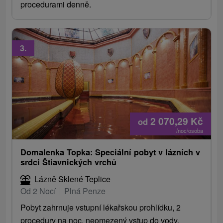
procedurami denně.
3.
2 070,29
Kč
od
/noc/osoba
Domalenka Topka: Speciální pobyt v lázních v
srdci Štiavnických vrchů
Lázně Sklené Teplice
Od 2 Nocí
Plná Penze
Pobyt zahrnuje vstupní lékařskou prohlídku, 2
procedury na noc, neomezený vstup do vody,