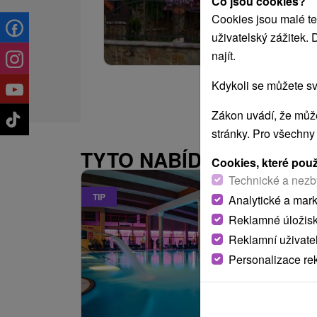
Co jsou cookies?
Cookies jsou malé te
uživatelský zážitek.
najít.
Kdykoli se můžete sv
Zákon uvádí, že může
stránky. Pro všechny
TYTO NABÍDKY BY VÁS
Cookies, které pou
Technické a nezb
TIP
Analytické a mar
Reklamné úložis
Reklamní uživate
Personalizace re
2 738,74
K
od