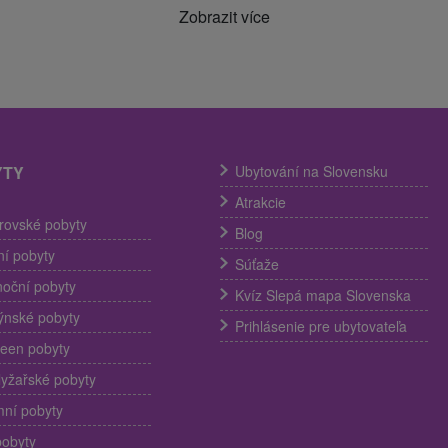
Zobrazit více
YTY
Ubytování na Slovensku
Atrakcie
trovské pobyty
Blog
í pobyty
Súťaže
noční pobyty
Kvíz Slepá mapa Slovenska
ýnské pobyty
Prihlásenie pre ubytovateľa
een pobyty
lyžařské pobyty
ní pobyty
pobyty