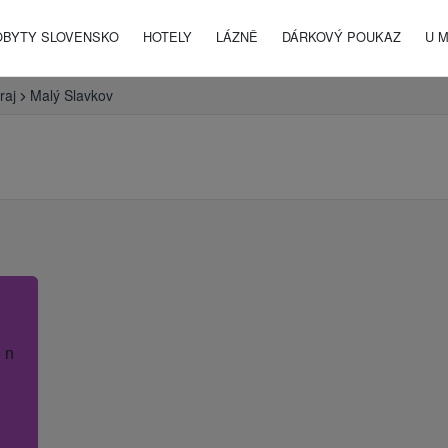
OBYTY SLOVENSKO
HOTELY
LÁZNĚ
DÁRKOVÝ POUKAZ
U 
raj
Malý Slavkov
 název hotelu.