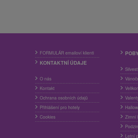
FORMULÁR emailoví klienti
POB
KONTAKTNÍ ÚDAJE
Silves
O nás
Vánočn
Kontakt
Veliko
Ochrana osobních údajů
Valent
Přihlášení pro hotely
Hallow
Cookies
Zimní 
Podzim
Letní 