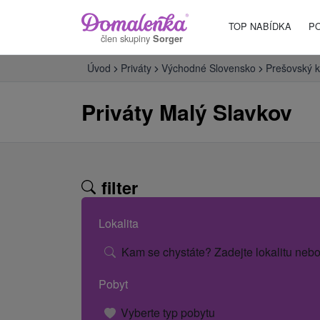
TOP NABÍDKA
P
člen skupiny
Sorger
Úvod
Priváty
Východné Slovensko
Prešovský k
Priváty Malý Slavkov
filter
Lokalita
Kam se chystáte? Zadejte lokalitu nebo
Pobyt
Vyberte typ pobytu