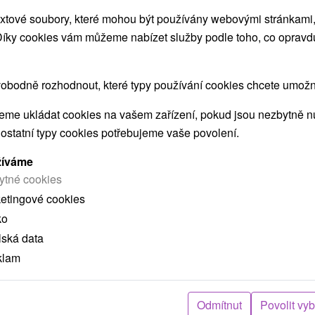
xtové soubory, které mohou být používány webovými stránkami, 
 Díky cookies vám můžeme nabízet služby podle toho, co opravd
ZOBRAZIT
obodně rozhodnout, které typy používání cookies chcete umožni
me ukládat cookies na vašem zařízení, pokud jsou nezbytně nu
 ostatní typy cookies potřebujeme vaše povolení.
 MOHLY TAKÉ ZAJÍMAT
žíváme
ytné cookies
ketingové cookies
ko
lská data
klam
Odmítnut
Povolit vy
č
2 284,29
Kč
od