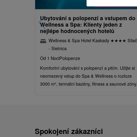
/noc/oso
Ubytování s polopenzí a vstupem do
Wellness a Spa: Klienty jeden z
nejlépe hodnocených hotelů
Wellness & Spa Hotel Kaskady
★
★
★
★
Sliač
- Sielnica
Od 1 Noci
Polopenze
Komfortní ubytování s polopenzí a pitím. Užijte si
neomezený vstup do Spa & Wellness o rozloze
3000 m², termální bazény, fitness a saunové zóny
Spokojení zákazníci