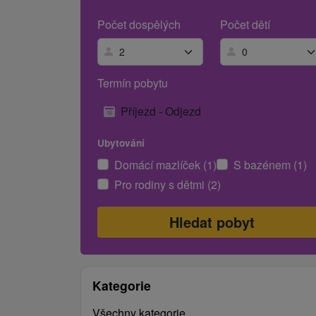
Počet dospělých
Počet dětí
Termín pobytu
Příjezd - Odjezd
Ubytování
Domácí mazlíček (1)
S bazénem (1)
Pro rodiny s dětmi (2)
Kategorie
Všechny kategorie