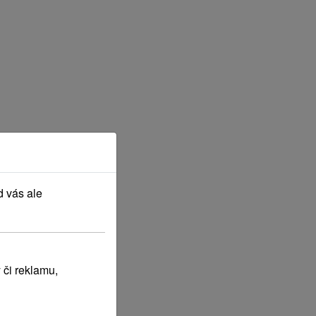
d vás ale
 či reklamu,