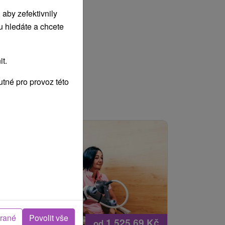
aby zefektivnily
u hledáte a chcete
t.
tné pro provoz této
brané
Povolit vše
1 525,69
Kč
od