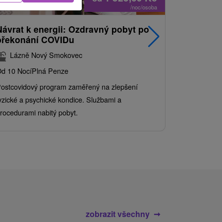
/noc/osoba
Návrat k energii: Ozdravný pobyt po
Nejprodá
překonání COVIDu
pobyt s
balíkem 
Lázně Nový Smokovec
Grand 
d 10 Nocí
Plná Penze
Od 2 Nocí
Al
ostcovidový program zaměřený na zlepšení
Užijte si pe
yzické a psychické kondice. Službami a
kde se skvěl
rocedurami nabitý pobyt.
služby pro c
zobrazit všechny