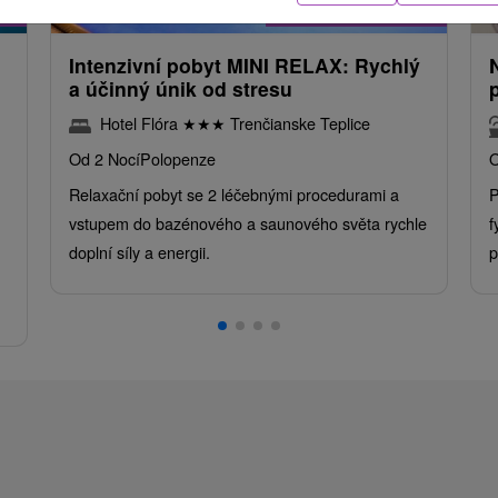
ba
/noc/osoba
Intenzivní pobyt MINI RELAX: Rychlý
a účinný únik od stresu
Hotel Flóra
★
★
★
Trenčianske Teplice
Od 2 Nocí
Polopenze
O
Relaxační pobyt se 2 léčebnými procedurami a
P
vstupem do bazénového a saunového světa rychle
f
doplní síly a energii.
p
.