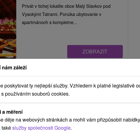
Privát v tichej lokalite obce Malý Slavkov pod
Vysokými Tatrami. Ponúka ubytovanie v
apartmánoch s kompletne...
ZOBRAZIT
 nám záleží
VeLa Malý Slavkov
poskytovat ty nejlepší služby. Vzhledem k platné legislativě o
Malý Slavkov
 s používáním souborů cookies.
i a měření
Ubytovanie v malebnej obci pod Tatrami, Malý
e děje na webových stránkách a mohli vám přizpůsobit nabídky
Slavkov, so súkromným wellness (vírivka, sauna) a
 také
služby společnosti Google
.
možnosťou využitia...