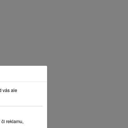
d vás ale
 či reklamu,