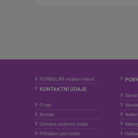
FORMULÁR emailoví klienti
POB
KONTAKTNÍ ÚDAJE
Silves
O nás
Vánočn
Kontakt
Veliko
Ochrana osobních údajů
Valent
Přihlášení pro hotely
Hallow