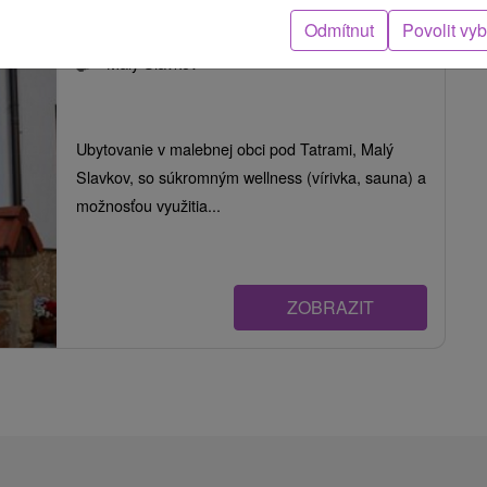
VeLa Malý Slavkov
Odmítnut
Povolit vy
Malý Slavkov
Ubytovanie v malebnej obci pod Tatrami, Malý
Slavkov, so súkromným wellness (vírivka, sauna) a
možnosťou využitia...
ZOBRAZIT