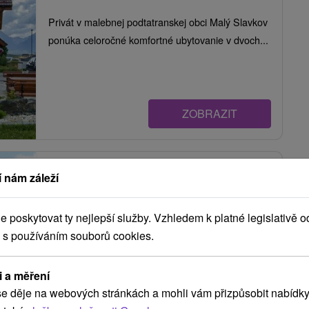
Privát v malebnej podtatranskej obci Malý Slavkov
ponúka celoročné komfortné ubytovanie v dvoch...
ZOBRAZIT
Privát Horec Malý Slavkov
 nám záleží
Malý Slavkov
poskytovat ty nejlepší služby. Vzhledem k platné legislativě o
 s používáním souborů cookies.
Privát v tichej lokalite obce Malý Slavkov pod
Vysokými Tatrami. Ponúka ubytovanie v
i a měření
apartmánoch s kompletne...
e děje na webových stránkách a mohli vám přizpůsobit nabídky