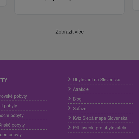
Zobrazit více
YTY
Ubytování na Slovensku
Atrakcie
trovské pobyty
Blog
í pobyty
Súťaže
noční pobyty
Kvíz Slepá mapa Slovenska
ýnské pobyty
Prihlásenie pre ubytovateľa
een pobyty