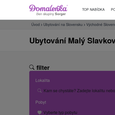
TOP NABÍDKA
P
člen skupiny
Sorger
Úvod
Ubytování na Slovensku
Východné Sloven
Ubytování Malý Slavko
filter
Lokalita
Kam se chystáte? Zadejte lokalitu nebo
Pobyt
Vyberte typ pobytu