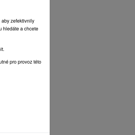
aby zefektivnily
u hledáte a chcete
t.
tné pro provoz této