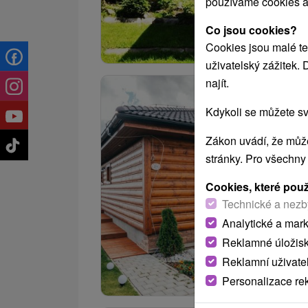
používáme cookies a
Co jsou cookies?
Cookies jsou malé te
uživatelský zážitek.
najít.
Kdykoli se můžete sv
Zákon uvádí, že může
stránky. Pro všechny
Cookies, které pou
Technické a nezb
Analytické a mar
Reklamné úložis
Reklamní uživate
Personalizace re