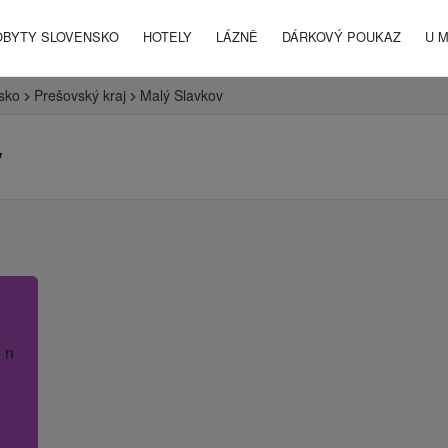
OBYTY SLOVENSKO
HOTELY
LÁZNĚ
DÁRKOVÝ POUKAZ
U 
sko
Prešovský kraj
Malý Slavkov
v
 název hotelu.