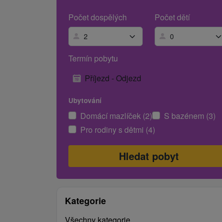
Počet dospělých
Počet dětí
Termín pobytu
Příjezd - Odjezd
Ubytování
Domácí mazlíček (2)
S bazénem (3)
Pro rodiny s dětmi (4)
Kategorie
Všechny kategorie