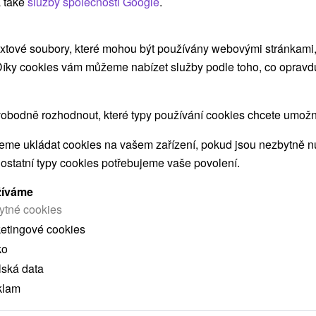
 také
služby společnosti Google
.
ZOBRAZIT
xtové soubory, které mohou být používány webovými stránkami, 
 Díky cookies vám můžeme nabízet služby podle toho, co opravd
Chalúpka pod vŕškom Malý Slavkov
obodně rozhodnout, které typy používání cookies chcete umožni
Malý Slavkov
me ukládat cookies na vašem zařízení, pokud jsou nezbytně nu
 ostatní typy cookies potřebujeme vaše povolení.
Romantická chalúpka s moderným vybavením a
žíváme
jedinečným výhľadom na panorámu tatranských...
ytné cookies
ketingové cookies
ko
lská data
ZOBRAZIT
klam