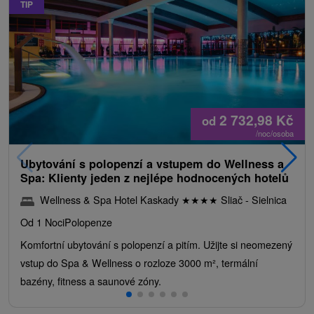
TIP
2 732,98
Kč
od
/noc/osoba
Ubytování s polopenzí a vstupem do Wellness a
Spa: Klienty jeden z nejlépe hodnocených hotelů
Wellness & Spa Hotel Kaskady
★
★
★
★
Sliač - Sielnica
Od 1 Noci
Polopenze
Komfortní ubytování s polopenzí a pitím. Užijte si neomezený
vstup do Spa & Wellness o rozloze 3000 m², termální
bazény, fitness a saunové zóny.