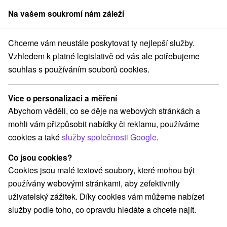
Na vašem soukromí nám záleží
člen skupiny
Sorger
Chceme vám neustále poskytovat ty nejlepší služby.
Priváty
Východné Slovensko
Prešovský kraj
Stará Lesná
Vzhledem k platné legislativě od vás ale potřebujeme
souhlas s používáním souborů cookies.
Priváty Stará Lesná
Více o personalizaci a měření
Kategorie
Abychom věděli, co se děje na webových stránkách a
mohli vám přizpůsobit nabídky či reklamu, používáme
Všechny kategorie
Hotely na Slovensku
(7)
cookies a také
služby společnosti Google
.
Apartmány
Chaty na prenájom
Drevenice
(15)
(39)
(7)
Penzióny
Priváty
(18)
(8)
Co jsou cookies?
Cookies jsou malé textové soubory, které mohou být
používány webovými stránkami, aby zefektivnily
Vyberte lokalitu nebo termín
uživatelský zážitek. Díky cookies vám můžeme nabízet
služby podle toho, co opravdu hledáte a chcete najít.
TOP - NEJPRODÁVANĚJŠÍ
NEJLEVNĚJŠ
VŠECHNY