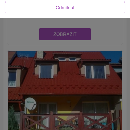
Penzión v nádhernom a tichom horskom prostredí, v
Odmítnut
chatovej oblasti Stará Lesná. Ponúka...
ZOBRAZIT